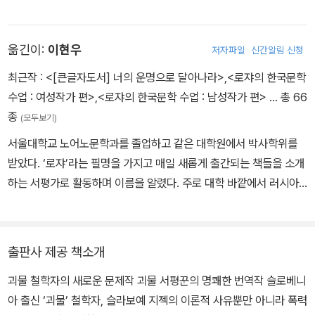
렉산더 마스터스의 『폐기된 인생』, 가엘 파유의 『나의 작은 나라』, 저
메이카 킨케이드의 『미스터 포터』와 『내 어머니의 자서전』, 다비드
옮긴이:
이현우
저자파일
신간알림 신청
포앙키노스의 『두 번째 아이』, 앙투안 볼로딘의 『찬란한 종착역』, 루
이스 캐럴의 『이상한 나라의 앨리스』 등 다수가 있다.
최근작 :
<[큰글자도서] 너의 운명으로 달아나라>
,
<로쟈의 한국문학
수업 : 여성작가 편>
,
<로쟈의 한국문학 수업 : 남성작가 편>
… 총 66
종
(모두보기)
서울대학교 노어노문학과를 졸업하고 같은 대학원에서 박사학위를
받았다. ‘로쟈’라는 필명을 가지고 매일 새롭게 출간되는 책들을 소개
하는 서평가로 활동하며 이름을 알렸다. 주로 대학 바깥에서 러시아
문학과 세계문학, 한국문학, 인문학을 강의한다. 지은 책으로 『로쟈의
러시아 문학 강의』, 『로쟈의 세계문학 다시 읽기』, 『로쟈와 함께 읽는
문학 속의 철학』, 『로쟈와 함께 읽는 지젝』, 『너의 운명으로 달아나
출판사 제공 책소개
라』, 『책에 빠져 죽지 않기』, 『책을 읽을 자유』 등이 있다.
괴물 철학자의 새로운 문제작 괴물 서평꾼의 명쾌한 번역작 슬로베니
아 출신 ‘괴물’ 철학자, 슬라보예 지젝의 이론적 사유뿐만 아니라 폭력