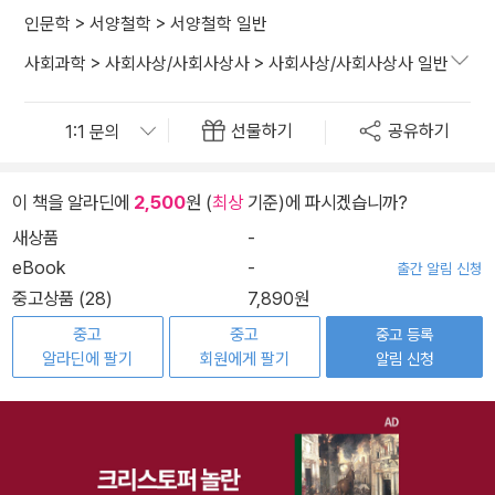
인문학
>
서양철학
>
서양철학 일반
사회과학
>
사회사상/사회사상사
>
사회사상/사회사상사 일반
선물하기
공유하기
이 책을 알라딘에
2,500
원 (
최상
기준)에 파시겠습니까?
새상품
-
eBook
-
출간 알림 신청
중고상품 (28)
7,890원
중고
중고
중고 등록
알라딘에 팔기
회원에게 팔기
알림 신청