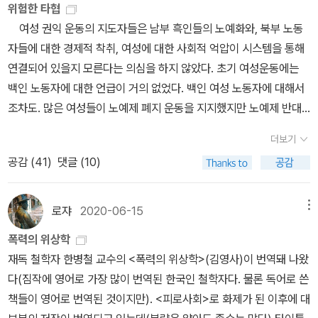
보다 근본적인 형태로 폭력이 언어 자체에 들어 있으며, 언어가 의미
위험한 타협
다고 하더라도, 그 해법은 민주주의 매커니즘을 따를 수밖에 없기 때
하는 일이다.​지금 시점에서 이러한 시작은 선택이 아니라 필수다. 오
으로 관여했으면서, 돈을 써서 자기 자신이 저지른 결과로부터 쏙 빠
세계를 대상에 부과할 때 따라 붙는다. 두 번째로, 내가 ‘구조적’ 폭력
여성 권익 운동의 지도자들은 남부 흑인들의 노예화와, 북부 노동
문입니다. 잊어서는 안 되는 것은 민주주의 매커니즘은 자본주의적
늘날의 국제 정세는 폭력에 대한 지젝의 문제 설정이 단순한 철학적
져나오는 자들, 빗장 공동체에 살면서, 유기농 식품을 사다 먹으며, 자
이라 부르고자 하는 폭력이 있다. 그것은 어떤 경우 우리의 경제체계
자들에 대한 경제적 착취, 여성에 대한 사회적 억압이 시스템을 통해
재생산이 작동할 수 있도록 보장해주는 부르주아 국가의 국가기구의
도발이 아니라, 현실을 이해하기 위한 최소한의 조건임을 보여 준다.
연 보호 구역에서 휴가를 즐기는 자들이 바로 악이다. 59p 평범한 소
와 정치체계가 정상적으로 작동할 때 나타나는 파국적인 결과이기도
연결되어 있을지 모른다는 의심을 하지 않았다. 초기 여성운동에는
일부라는 점이며, 이런 의미에서 오늘날 궁극적인 적의 이름이 자본
이를테면 2025년 말 러시아가 발표한 ‘오데사 회랑’ 문제를 복기해
비자들은 과연 선해서 위해를 끼치지 않는 것일까. 그들은 단지 위해
하다. 문제는 주관적 폭력과 객관적 폭력을 동일 선상에서 인식할 수
백인 노동자에 대한 언급이 거의 없었다. 백인 여성 노동자에 대해서
주의, 제국, 착취 혹은 이와 유사한 어떤 것이 아니라 민주주의일수도
볼 수 있다. 일부 언론은 이를 러시아의 완화 조치나 인도주의적 개방
를 끼칠 능력이 없을 뿐이다. 부촌과 빈민가를 떠올려보라. 평범한 사
없다는 것이다. 주관적 폭력은 비폭력을 배경으로 하여 경험된다. 주
조차도. 많은 여성들이 노예제 폐지 운동을 지지했지만 노예제 반대
있는 것입니다. 왜냐하면 민주주의의 매커니즘을 모든 변화를 이루는
으로 보도했지만 지젝은 칼럼에서 그 명칭 자체가 수행하는 이데올로
람들은 평범한 방식으로 환경에 위해를 끼친다. 평범한 사람이 가진
관적 폭력은 ‘정상적’이고 평온한 상태를 혼란시키는 것으로 보인다.
의식을 여성 억압에 대한 분석 속에 통합하지는 못했다. p.115이 세계
데 궁극적 프레임으로 받아들인다는것은 민주주의의 환상이고, 바로
기적 기능에 주목한다. 공해상에 설정된 이 ‘회랑’은 실질적으로는 식
자의 위치로 격상되면 자연 보호 구역에서 휴가를 즐길 것이다. 그러
더보기
그러나 객관적 폭력은 바로 이 ‘정상적인’ 상태에 내재하는 폭력이다.
에 관련성이 없는 게 있기는 할까? 우리가 보고 경험하고 느끼고 이
이 환상이 자본주의적 관계의 근본적 변화를 가로막는 것이기 때문입
량 유통을 특정 권력의 통제 아래 두는 장치이며, 그것을 ‘개방’이라
나 지젝은 결코 이것을 지적하지 않는다. 인간은 모두 이기적이다. 어
공감 (
41
)
댓글 (10)
객관적인 폭력이 눈에 보이지 않는 이유는 우리가 무엇을 주관적 폭
해하는 모든 환경과 시스템, 물질과 비물질까지 긴밀하게 연결되어
니다. 지젝은 우리가 곧 사회주의냐 공산주의냐를 양자택일할 것이라
부르는 행위는 권력의 행사를 은폐하는 언어적 장치일 따름이다. 이
쩔 수 없는 것을 비판하는 건 좀 공허하지 않나 생각한다. 그의 문제의
력이라고 지각할 때 바로 그 기준이 돼 주기 때문이다. 따라서 구조적
있다. 겉보기에 평범하게 회사생활 잘 하던 사람이 어느새 도박에 중
고 말하며, 세계자본주의 체제가 내속적인 장기적 적대를 넘어 존속
때 폭력은 더 이상 총칼을 동원하지 않는다. 그것은 유통 경로와 시스
식대로라면 해결책은 모두 같은 수준의 생활을 향유하는 것밖에 없
폭력은 너무도 뚜렷하게 눈에 보이는 주관적 폭력의 정반대이며, 물
독되고 다단계 사기를 당하거나 사이비 종교에 빠지는 건 그 과정, 이
하면서 동시에 공산주의적 해결을 피하는 방법은 모종의 사회주의를
로쟈
2020-06-15
메뉴
템의 조건 자체를 규정하는 방식으로 작동하는 구조적 폭력으로 탈바
다. 만약, 이 단락으로 비판하고 자 했던 게 가진 자들이 도덕의 훈장
리학에서 말하는 악명 높은 ‘암흑물질’과도 같은 것이다. 구조적 폭력
유, 나름의 사정이 있다. 링컨 대통령이 1863년 노예해방 선언을 하
재발명하는 것 뿐이라고 지적합니다. 이를 위해선 프롤레타리아 투
꿈한다. 인도주의라는 외양은 오히려 인도주의조차 무기화될 수 있음
까지 차려는 것이었으면 절반쯤은 동의한다. 4.일주일 동안 이 책과
폭력의 위상학
은 눈에 보이지 않지만, 우리가 폭력을 이해하려고 한다면 반드시 고
고도 1960년대 마틴 루서 킹 주니어 목사가 'I Have a Dream'이란
쟁, 혹은 폭력이 나타나야 한다고 말합니다. 이러한 형태는 엄격한 의
을 시사할 뿐이다.​기술의 영역에서 작동하는 상징적 폭력도 새로운
씨름했다. 읽기만 하면 어찌나 잠이 잘 오던지... 헤겔이니 라캉이니
재독 철학자 한병철 교수의 <폭력의 위상학>(김영사)이 번역돼 나왔
려해야만 한다. 그렇지 않으면 폭력은 단지 주관적 폭력의 ‘비이성적’
연설로 전 세계 사람들에게 공감을 불러 일으켰어도 2020년에 조지
미에서 지배계급과 지배계급의 국가에 저항하는 모든 폭력은 궁극적
단계에 진입했다. 생성형 AI와 거대 테크기업들은 온라인에 축적된
마구 인용하는데 나는 그 사람들을 모르니 잘 읽힐 리가 있나. 지젝은
다(짐작에 영어로 가장 많이 번역된 한국인 철학자다. 물론 독어로 쓴
폭발로만 보일 것이다. p24」 『폭력이란 무엇인가?』에서 지젝이 보
플로이드가 백인 경찰의 무릎에 깔려 숨진데에는 그만한 과정이 있었
으로 방어적입니다. 억압받는 사람들에게, 폭력은 언제나 합법적인
인류의 집단적 지식, 곧 ‘일반 지성’을 포획하여 지대 추구의 자원으로
스스로 인정한 마르크스주의자로서 약한 자들의 폭력(가시적인)은
책들이 영어로 번역된 것이지만). <피로사회>로 화제가 된 이후에 대
여주는 것이 바로 이 객관적 폭력이다. 우리는 이런 폭력을 배제하고
다. 링컨의 공화당이 트럼프의 공화당이 될 수 있었던 이유와도 긴밀
데, 왜냐하면 이들이 가진 지위가 이들이 폭력에 노출된 결과이기 때
전환하고 있다. 이 과정에서 인간의 사유는 점차 데이터의 형태로 환
정당하다는 결론을 내린다. 300페이지 동안 그 결론을 향해 대중문