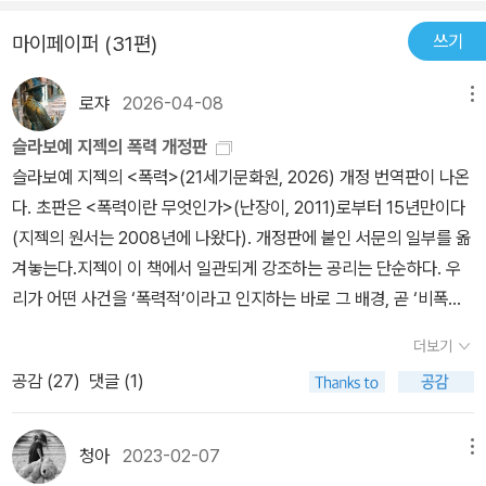
모른다. 폭력을 이해하는 일이 중요한 게 아니라 내가 사고할 수 있는
는 동전의 양면과 같은 관계라 할 수 있다. 주관적 폭력과 싸우는 자유
고 싶다. ★ ☆
있다는 것입니다. 그것은 바로 현대사회의 기반이 되는 자유민주주의
서도 자유주의는 역시 심한 편견을 가지고 있다. 자유주의 문화는 타
사람이며 사고를 계속 해야한다는 자극을 주는 책이다. '만약 우리가
주의적 공산주의자들은 구조적 폭력의 행위자가 되는데, 이 구조적
쓰기
마이페이퍼 (31편)
에 대한 합의만 유지된다면 어떠한 비판도 허용되며, 때론 장려된다
문화에 속한 개인들이 선택의 자유를 가지지 못한 점에 대해 관용의
폭력이란 말을 기본적 사회관계를 발본적으로 뒤집어버리는 것이라
폭력이야말로 주관적 폭력을 낳는 원인이다. 관용의 정신으로 에이즈
는 사실입니다. 때문에 오늘날 진정한 위협은 수동성이 아니라 유사
태도를 보이지 않는다. 여성 할례, 여성의 조혼, 영아 살해, 일부다처
는 뜻으로 사용한다면, 몰지각하고 정신나간 소리로 들릴지 모르겠지
치료나 교육에 수백만 달러를 내놓는 자선가는 그 자신이 금융 투기
로쟈
2026-04-08
메뉴
행동이며, 능동적이고 참여적이 되려는 이 충동은 실제로는 아무 일
제, 근친상간 등과 같은 쟁점들은 그 명백한 사례들이다. 그러면서도
만, 수백 만 명을 학살한 역사상의 '괴물'들이 가지고 있는 문제는 이
로 수많은 이의 삶을 파괴한 장본인이며, 그리하여 자신이 타파하고
도 일어나지 않고 있다는 사실을 은폐합니다. 객관적 폭력에 대한 자
슬라보예 지젝의 폭력 개정판
자유주의는 우리의 자유로운 사회에서 가해지는 엄청난 압박, 예를
괴물들이 충분히 폭력적이지 않았다는 데 있다. 때로는 아무것도 하
자 하는 불관용 그 자체의 원인을 제공한 장본인이기도 하다. 」 지젝
유주의적 좌파 담론에 만연하는 가짜 급박감에는 근본적으로 반 이론
슬라보예 지젝의 <폭력>(21세기문화원, 2026) 개정 번역판이 나온
들어 여성들로 하여금 성시장에서 경쟁력을 잃지 않기 위해 성형수
지 않는 것이 가장 폭력적으로 무언가를 하는 것이다.'(207)
은 폭력을 주관적 폭력, 구조적 폭력, 상징적 폭력으로 나눈다. 주관적
주의적 강렬함이 있는데, 이는 지금 당장 행동하라는 것입니다. 그러
다. 초판은 <폭력이란 무엇인가>(난장이, 2011)로부터 15년만이다
술, 미용을 위한 치아 임플란트, 보톡스 주입 등을 시술받도록 강제하
폭력은 우리가 보통 폭력이라고 부르는 구타, 범죄, 테러 등 일상적으
나 어떤 상황에서는 즉각 참여하고자 하는 충동에 저항하는 것, 끈기
(지젝의 원서는 2008년에 나왔다). 개정판에 붙인 서문의 일부를 옮
는 그런 압박은 애써 무시한다. 205p 지젝은 성차별적 구조가 여성
로 보이는 폭력이다. 반면 상징적 폭력과 구조적 폭력은 물리학의 ‘암
있고 비판적인 분석을 사용하여 일단 기다리면서 두고 보는것이 유일
겨놓는다.​지젝이 이 책에서 일관되게 강조하는 공리는 단순하다. 우
들을 과열된 성형으로 몰아넣고 있다고 말하는 듯하다. 그러나 남성
흑 물질’처럼 눈에 보이지 않지만, 폭력을 이해하려면 반드시 고려해
하면서도 진정으로 실제적인 일일 때도 있습니다. 지젝은 객관적 폭
리가 어떤 사건을 ‘폭력적’이라고 인지하는 바로 그 배경, 곧 ‘비폭력
에서 선택받으려는 목적 말고도 성형 수술을 하는 이유는 많다. 성시
야 할 객관적 폭력이다. 「주관적 폭력은 세 가지 폭력 중 가장 가시적
력에 대한 변혁은 근본적으로 사람들의 오래된 꿈을 실현할 뿐만 아
적 정상 상태’야말로 가장 잔혹한 객관적 폭력이 작동하는 장이라는
장에서의 경쟁력보다 중요한 건 여성들도 여성이기 전에 인간이라는
인 일부에 불과하다. 이 세 가지 폭력 중 나머지 둘은 객관적 폭력인
더보기
니라 그것을 꿈꾸는 방식 자체를 다시 창안할 수 있어야 한다고 말합
사실이다. 주관적 폭력이 평온한 수면 위에 던져진 돌맹이라면, 객관
점이다. 인간은 그저 본능적으로 미美 추구한다. 자신이 나아지기 위
데, 그 첫 번째는 하이데거가 ‘존재의 집’이라고 칭한 언어를 통해 구
니다. 실질적 개선을 원한다면, 우리에게 필요한 것은 정치개혁이 아
공감 (
27
)
댓글 (1)
적 폭력은 그 수면 자체를 지탱하는 보이지 않는 압력이다. 우리가 뉴
해 수술한다는 말이다. 지젝의 논리로 남성의 성형 수술이 늘어나는
현되는 ‘상징적’ 폭력이다. 앞으로 보게 되겠지만, 이 폭력은 습관적인
니라 무정치적 사회적 생산관계에서의 변화인 것입니다. 급진적 변화
스 속의 가시적 폭력에만 매혹되는 한, 그 폭력을 가능하게 하는 조건
건 어떻게 설명할 것인가?오늘날 악을 대표하는 좋은 예는 환경을 오
언어 사용을 통해 재생산되는 지배관계나 선동적인 언어 속에서만 분
는 법률적 권리영역의 외부에서 일어나야 하는데, 그와 같은 민주적
은 은폐된다. 지젝의 폭력론을 다시 읽는 것은 가시적 폭력을 우회하
염시키고 사회적 유대가 무너져 가는 폭력적인 세상에 살아가는 평범
청아
2023-02-07
메뉴
명하게 나타나는 것이 아니다. (이런 사례들은 충분히 연구되었다.)
절차에 대해서는 제 아무리 급진적으로 반자본주의적인 입장을 가졌
여 그 배후의 구조를 식별하려는 하나의 인식론적 훈련을 다시 시작
한 소비자들이 아니다. 그런 전반적 파괴와 오염을 조성하는 데 전적