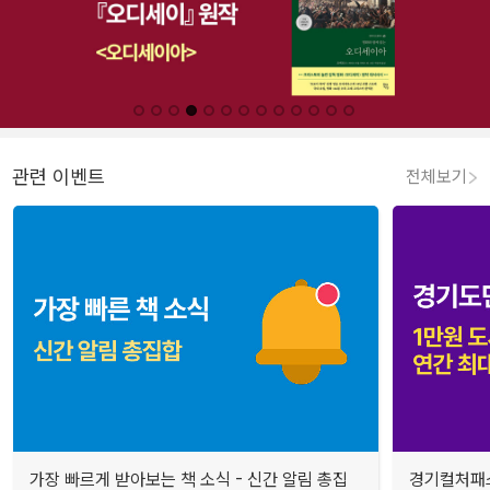
관련 이벤트
전체보기
가장 빠르게 받아보는 책 소식 - 신간 알림 총집
경기컬처패스