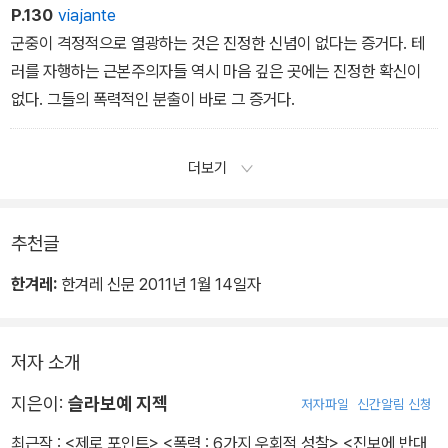
P.130
viajante
군중이 격정적으로 열광하는 것은 진정한 신념이 없다는 증거다. 테
러를 자행하는 근본주의자들 역시 마음 깊은 곳에는 진정한 확신이
없다. 그들의 폭력적인 분출이 바로 그 증거다.
더보기
추천글
한겨레:
한겨레 신문 2011년 1월 14일자
저자 소개
지은이:
슬라보예 지젝
저자파일
신간알림 신청
최근작 :
<제로 포인트>
,
<폭력 : 6가지 우회적 성찰>
,
<진보에 반대