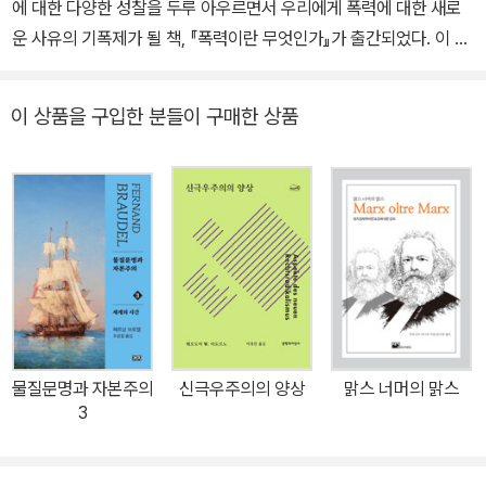
에 대한 다양한 성찰을 두루 아우르면서 우리에게 폭력에 대한 새로
운 사유의 기폭제가 될 책, 『폭력이란 무엇인가』가 출간되었다. 이 책
은 2008년에 출간한 Violence : Six Sideways Reflections (Pr
ofile Books)의 완역이다. 이미 영어로 된 단행본만 해도 60여 종이
이 상품을 구입한 분들이 구매한 상품
넘으며, 국내에 번역 · 소개된 것만도 30여 종이 넘는다. 1989년부터
시작해 1년이면 2~3종씩 뚝딱 해치우듯 출간을 일삼는 왕성한 생산
력은 그 자체로 경이롭다. 알다시피, 지젝은 가장 난해하다는 두 사상
가, 헤겔과 라캉을 바탕으로 마르크스를 더해 그 사유의 복잡한 지형
을 그려나간다. 덕분인지, 그의 사유가 “세련된 라캉적 분석과 덜 해
체된 전통적 마르크스주의 사이에서 분열돼 있다는 비판도 제기되고,
그의 철학 ‘퍼포먼스’가 고상한 철학을 대중문화로 더럽힌다는 비난
도 가해진다.” 하지만 그의 사유에 동의하든 말든, 최소한 최근 20여
년 동안, 동시대의 다양하고 구체적인 이슈들과 관련해 그토록 다채
물질문명과 자본주의
신극우주의의 양상
맑스 너머의 맑스
로운 대중문화의 소스를 활용해 지젝과 같이 명쾌한 분석을 내놓은
3
철학자를 또 꼽아보라면, 그보다 어려운 일이 또 있을까. 지금까지 나
온 지젝 번역서들 중 가장 쉽고 명쾌한 언어로 번역하려했던 점, 그러