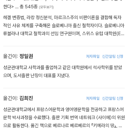
한다>
… 총 545종
(모두보기)
헤겔 변증법, 라캉 정신분석, 마르크스주의 비판이론을 결합해 독자
적인 사유 체계를 구축해온 슬로베니아 출신 철학자이다. 슬로베니아
류블라냐 대학교 철학과의 선임 연구원이며, 스위스 유럽 대학원(Eur
opean Graduate School, EGS)에서 철학 및 정신분석을 가르치
고 있다. 또한 미국 뉴욕 대학교의 독일학 분야 국제 석좌교수 직함을
옮긴이:
정일권
저자파일
신간알림 신청
보유하고 있다. 주요 저서로 『진보에 반대한다』, 『잉여 향유』, 『멈춰
라, 생각하라』, 『이데올로기의 숭고한 대상』 등이 있다.
성균관대학교 사학과를 졸업하고 같은 대학원에서 석사학위를 받았
으며, 도서출판 난장이 대표를 지냈다.
옮긴이:
김희진
저자파일
신간알림 신청
성균관대학교에서 프랑스어문학과 영어영문학을 전공하고 프랑스어
문학 박사과정을 수료했다. 출판 기획 번역 네트워크 〈사이에〉의 위원
으로 활동한다. 옮긴 책으로 베르나르 베르베르의 『키메라의 땅』, 알