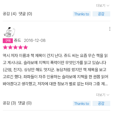
하는 청년들도 드물지만, 어깨만 스쳐도 눈을 부라릴 것 같은 혈기왕
이었고 안교수 개인으로서도 평생 만져보지 못 할 거액이었을 것이
깨달을 수 있고, 그래서 대응을 할 수 있다고 한다면, 언어를 통해서
더보기
오해일 것이지만)지젝의 책에는 항상 끝까지 나아가지 못 했던 이야
성한 청년들치고는 참으로 뜻밖의 내용이라, 나는 은근히 귀를 쫑긋
다. 하지만 안교수는 이 제안을 거절했고 '안연구소'는 600명이 넘는
이루어지는 상징적인 폭력이나 경제, 사회, 문화를 통해 이루어지는
기들이나 사람들에 대한 진한 아쉬움 같은 것이 배어 있다.
공감 (
4
)
댓글 (0)
거리고 말았다. “내 목표는 착하게 사는 거야.” “형, 저는 조그만 일에
직원으로 성장, 현재까지도 한국 벤처기업의 성공모델로 굳건히 자리
구조적인 폭력은 깨닫기가 힘들어, 그것을 폭력으로 인지하기가 쉽지
도 감사하며 살고 싶어요.” 착하게, 감사하며, 나누며, 행복하게 ....
매김하고 있다. 안철수교수가 빌게이츠와 종종 비교되곤 하는데, 그
않음을 지젝은 이야기하고 있다.그래서 우리는 폭력을 거부한다지만,
나도 보았다. 차인표의 힐링캠프를. 매사에 비판적인 우리 오빠는 차
들의 천재성이나 기업적 성공뿐 아니라 바로 이런 점 또한 안교수와
메뉴
자신도 모르는 사이에 그 폭력을 행사하고 있을 수도 있다는 사실이
인표가 보수 정치인들과 같이 논다고 싫어했지만, 그렇다하더라도 어
빌게이츠는 비교될 수 밖에 없다.종종 방송이나 포탈사이트에는 거액
마음 속에 남았다.이를테면 연말에 신문이나 뉴스에 나오는 어려운
쥬드
2016-12-08
떤가, 보수 아니라 진보를 통 털어도 저렇게 삶 자체가 사랑과 봉사와
의 기부라는 미국 억만장자들의 기사를 접하곤 한다. 이에어떤이들은
환경을 극복하고 좋은 성적을 얻은 학생이야기, 이는 노력하면 되는
희생인 사람이 몇이나 된다고 감히 차인표를 비난할 수 있단 말인가.
그들의 기부를 칭송하면서 동시에 한국 대기업들의 '노블리스 오블리
일인데, 그렇게 되지 않은 이유는 네가 노력하지 않았다는 사실이라
역시 저자 이름과 책 제목이 간지 난다. 쥬드 씨는 요즘 무슨 책을 읽
그의 힐링캠프에 감동받은 사람이 얼마나 많았던지, 방송 후 열흘 만
제'에 대한 외면을 거세게 비난하기도 한다. 하지만 그들의 기부 이면
고 구조적으로 언어적으로 강제하는 폭력이 될 수 있다는 얘기다.즉,
고 계시나요. 슬라보예 지젝의 폭력이란 무엇인가를 읽고 있습니다
에 그가 활동하고 있는 ‘컴패션’이라는 단체에 6,500명의 후원자가
을 들여다보는 '댓글'을 만니보기는 쉽지 않다.'자유주의적 공산주의
사회ㅡ 경제적인 문제를 개인의 문제로 치환하여 개인이 무능하다고
(근엄, 진지). 상상만 해도 멋지군. 농담처럼 썼지만 책 제목을 보고
몰려들었다고 한다. 사랑이 사랑을, 감동이 감동을 낳는 참으로 아름
자'의 대표격인 빌 게이츠가 억만불을 기아와 가난에 허덕이는 아이
인식하게 만드는 기제, 이것이 폭력임을 우리가 깨달을 때 다른 세상
고르긴 했다. 좌파들이 자주 인용하는 슬라보예 지젝을 한 권쯤 읽어
다운 ‘차인표 효과’ 다. 차인표의 힐링캠프가 그렇게 커다란 반향을
들, 내전과 폭력으로 인한 난민들 등에게 기부할 수 있었던 것은 그가
을 향한 노력을 할 수 있지 않을까 한다.지젝은 이런 폭력의 문제를 상
봐야겠다고 생각했고, 저자에 대한 정보가 별로 없는 터라 그중 제목
일으킨 것은 그가 참으로 절절한 마음과 진심어린 사랑으로 봉사활동
억만불 이상의 재산을 소유할 수 있었기 때문이다. '지독한 사업가로
징적, 구조적인 폭력으로부터 시작하여 이웃에 대한 관점에 얼마나
에서 흥미가 동하는 책을 주문했다. 세상이 왠지 짜증 나고 화나는 이
을 한다는 것을 느낄 수 있었기 때문이다. 1달에 4만5천원이면 파리
서의 그는(빌 게이츠) 실질적 독점을 노리며 경쟁사들을 파산시키거
더보기
많은 폭력이 담겨 있는지, 언어에는 얼마나 많은 폭력이 있는지, 그리
유에 대한 답을 조금 얻을 수 있을 것 같기도 했고 말이다.1.슬라보예
떼를 쫒을 힘조차 없어 죽어가는 쓰레기 더미 속의 생명 하나를 희망
나 사들이고, 목적을 달서하기 위해 온갖 치사한 거래 수법을 동원한
고 우리가 말하는 관용이라는 말이 얼마나 폭력적인지를 각 장들을
공감 (
3
)
댓글 (0)
지젝은 폭력을 세 가지로 분류한다. 우리는 폭력이란 단어를 들으면
과 미래가 있는 빛 속으로 데리고 나와 교사로, 의사로, 과학자로 길러
다. (중략) 자선은 경제적 착취라는 얼굴을 감추고 있는 인도주의적
통하여 설득력있게 논증하고 있다.이런 논증을 거쳐 그는 신적 폭력
물리적 폭력을 떠올린다. 범죄나 테러, 폭동, 폭력 시위 등이 그것이