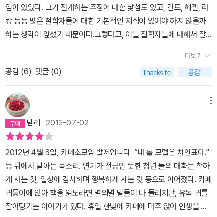
보다 이후의 책들이 그의 이론과 사상을 보다 입체적으로, 체감적으
임이 있었다. 그가 전개하는 주장에 대한 낯섬도 있고, 칸트, 헤겔, 라
그는 결국 아무런 말과 행동도 실행하지 못 한채 그저 눈만 꿈뻑거리
로 받아들일 수 있는 것이다.『폭력이란 무엇인가』 '폭력에 대한 6가
캉 등등 많은 철학자들에 대한 기본적인 지식이 있어야 하지 않을까
며 그에게 다가올 최적의 시기만을 영원히 기다리는 Living Dead의
지 삐딱한 성찰'은 '폭력'이란 화두를 꺼내들었지만,'폭력' 일반에 대한
하는 생각이 앞섰기 때문이다.그렇다고, 이들 철학자들에 대해서 잘
처지에 놓이게 된다. 이러한 강박증 환자의 엄격한 자기 검열은 일면
이론적 고찰보단 지젝이 반복적으로 주장하는 '자유주의적 민주주
모른다고, 언제까지 지젝이란 사람의 글을 멀리할 수도 없는 노릇이
숭고한 수준의 미덕까지 가지고 있는 것처럼 보일수도 있고 이러한
더보기
의'에 대한 비판과그것을 돌파할 수 있는 (폭력적)혁명에 대한 반복적
고, 요즘 폭력에 관해서 많은 글들이 있으니, 지젝은 어떤 주장을 하고
점이 누군가의 찬양의 대상이 될 수도 있겠지만, 사실 그는 이미 죽어
·지속적 주장으로 읽는게 더 적절한 듯 싶다.간략히 지젝이 구분하고
공감 (
6
)
댓글 (0)
있는지 알아보기도 할겸, 예전에 읽었던 아렌트의 폭력론과는 어떻게
있는 사람일 것이다. 지나친 관용이나 존중, 황금분율을 요구하는 타
있는 폭력을 보면.먼저 '명확히 실벽 가능한 행위자가 저리르는 가령,
다른가 궁금하기도 해서 읽기 시작했는데, 역시 시작부터 쉽지 않았
협주의적인 정신에 대한요구는 사실 주체에 대한 날카로운 배제이거
범죄와 테러, 사회폭동, 국제분쟁'과 같은 '주관적 폭력'이 있다. 이는
다.시작부터 쉽지 않았다는 말은 곧 이 책을 읽을 땐 집중해야 한다는
메뉴
나 죽음의 선고, 영원한 유예상태의 선고와 동의어일 것이다. 이때 신
가시적이며 때문에 일반인의 관심으로부터 배제되기 어렵다. 문제는
얘기다. 집중해서 읽기 시작하면 그의 주장이 눈에 들어오기 시작하
적 폭력은 일종의 선한 혁명처럼 다가와 '네가 말을 해야할 정확한 시
말리
2013-07-02
이런 가시성은 다분히 정치적이며 때문에 '주관적 폭력'은 '언어를 통
고, 눈에 들어오기 시작하면 그 때부터는 재미있어진다.재미있어지면
기' 따위는 사실 없다고 이야기 해주며그 밑에 깔려있는 근원적 폭력
해 구현되는 '상징적 폭력'과 체제를 정상적으로 지탱시키기 위해 가
서 내가 처한 현실과 비교를 할 수 있게 되고, 그의 주장을 다시 한 번
성을 폭로할 것이다. 이러한 대타자의 해체와 같은 해방적인 폭력이
2012년 4월 6일, 카페소모임 발제입니다 “내 롤 모델은 차인표야.”
동되는 '구조적 폭력'의 가시성을 탈수해 버린다는 점이다. 정작 후자
생각해보게 된다. 어떤 책을 읽을 때도 마찬가지겠지만, 책을 읽는다
지젝이 원하는 어떤 그림이 아닐까 생각을 해보게 된다.책을 다 읽은
등 뒤에서 날아든 목소리. 연기가 전공인 듯한 청년 둘의 대화는 착하
가 폭력의 중핵이 되는 것들임에도.일례로, 이전 '무릎팍도사'에 안철
는 행위 자체가 이미 오독을 포함하고 있을 수도 있으니, 나 역시 지젝
뒤에 문득 고 노무현 대통령에 대한엉뚱한 상상을 했다. 낮시간 동안
게 사는 것, 일상에 감사하며 행복하게 사는 것 등으로 이어졌다. 카페
수교수가 출연한 적이있었다. 초기 3명으로 시작한 '안철수연구소'가
의 글을 지젝의 의도대로만 읽을 필요는 없다고 위안을 삼으며 읽었
그의 집무실에서 제레미 리프킨의 <유러피안 드림>을읽어내려가는
귀퉁이에 앉아 책을 읽노라면 별의별 말들이 다 들리지만, 유독 귀를
조금씩 성장해 가고 있던 와중에 실리콘밸리에 있던 경쟁회사로부터
다고나 할까.이 책의 처음 부분을읽으며 가시적인 폭력보다는 구조적
제스쳐를 보이던 그가 잠 들기전 침대 옆 은밀한 서랍에서 꺼내 든 지
잡아당기는 이야기가 있다. 휴일 한낮에 카페에 마주 앉아 인생을 논
1천만 달러에 회사인수 제안을 받는다. 당시나 지금이나 엄청난 금액
인 폭력이 더 무섭다는 생각이 들었다. 눈 앞에 보이는 폭력이야 바로
젝의 책들을 몰래 탐독하는 묘한 상상 말이다.(물론 이는 나의 의도된