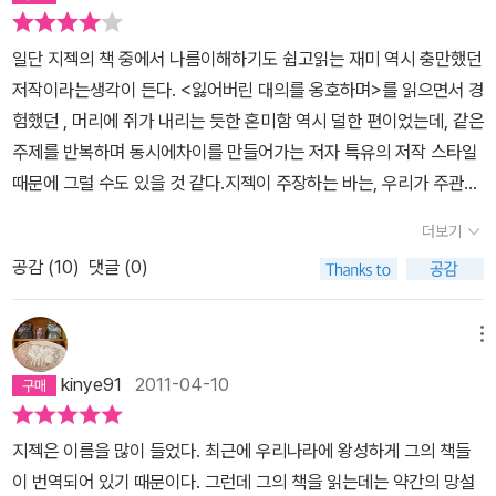
까 싶다.그러고 보니 세 사람의 정치적·이념적 스탠스도 비교해 봄직
하다.하루키가 자유주의자라면 지젝은 혁명적 사회주의자이고 김훈
일단 지젝의 책 중에서 나름이해하기도 쉽고읽는 재미 역시 충만했던
이 자본주의적 보수주의자라면 지젝은 공산주의적 진보주의자 정도
저작이라는생각이 든다. <잃어버린 대의를 옹호하며>를 읽으면서 경
쯤 되려나. 국적도 정치적 지향도 다른 동년배의 세 사람이 으르렁거
험했던 , 머리에 쥐가 내리는 듯한 혼미함 역시 덜한 편이었는데, 같은
리지 않고 한 집에서 동거하는 모습, 그게 또 인생이지 않을까 싶다.
주제를 반복하며 동시에차이를 만들어가는 저자 특유의 저작 스타일
『처음에는 비극으로, 다음에는 희극으로』에 이어 한동안 뜸했던 지젝
때문에 그럴 수도 있을 것 같다.지젝이 주장하는 바는, 우리가 주관적
과의 만남이다.『폭력이란 무엇인가』역시나 지젝의 초기(?) 이론서들
폭력과 싸운다고 소란을 피우면서 오히려 그 폭력을 유발하는 구조적
에 비하면 잘 읽힌다. 이는 스스로도 자신의 주저라고 꼽았던 『이데올
더보기
폭력에 가담하고 있는 자들의 위선을 드러내고 이를 인식하는것이 중
로기의 숭고한 대상』 『부정적인 것과 함께 머물기』 『까다로운 주체』
공감 (
10
)
댓글 (0)
요하다는 점이다. '그렇게 하도록 예상되어진 존재'로서의 이웃에 대
『시차적 관점』이 헤겔과 라캉, 마르크스와 하이데거 등을 통해 자신
한 배제의 제스쳐나 언어 그 자체에 녹아있는 근원적인 폭력성을 고
의 이론적 기틀을 다지는 날 것 그대로의 난해한 언어의 場이었다면
찰하고 전지구적 민주주의의 새로운 통치 방식 중 하나인 타문화에
메뉴
이후 『잃어버린 대의를 옹호하며』 『지젝이 만난 레닌』 『레닌 재장전』
대한 나름의 맹목적인 관용에 내재된 폭력성에 눈을 돌리기도 한다.
『처음에는~』 『폭력이란 무엇인가』로 이어지는 과정은 정립된 이론
kinye91
2011-04-10
그리고 벤야민의 신적 폭력과 신화적 폭력을 날카롭게 비교하면서 신
을 각종 헐리우드 영화와 소설, 가곡 등 문화적 소스들과 우리시대에
적 폭력은 이른바 사랑의 형태로서의 폭력임을 역설하며 글을 끝맺음
일어나고 있는 실제적 사건들을 종횡무진하며 자신의 이론과 주장을
지젝은 이름을 많이 들었다. 최근에 우리나라에 왕성하게 그의 책들
한다.'나의 말과 행동은 항상 정확한 시기에 말해지거나 행동에 옮겨
펼쳐내는 듯하다. 따라서 내공이 부족한 독자들에겐 초기의 번역본들
이 번역되어 있기 때문이다. 그런데 그의 책을 읽는데는 약간의 망설
져야 한다.'는 일종의 강박 증상에 고통을 받는 환자를 생각해 볼 때,