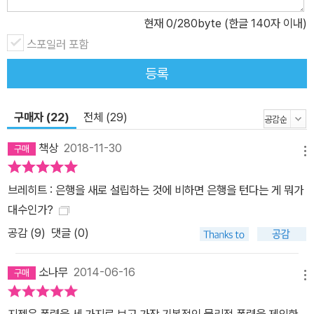
상사가 시키는 모든 일에 대해 “저는 아무것도 하지 않는 것을 하고
현재
0
/280byte (한글 140자 이내)
싶습니다(I would prefer not to)”[‘I would not prefer to’가 아
니라] 라고 답했던, 끔찍할 정도로 수동적인, 그 바틀비 말이다. 그와
스포일러 포함
같은 극단의 경지가 필요했던 이유는 명백하다. 그 정도의 극단까지
등록
가봐야, 그리고 그 정도 극단을 상상할 수 있어야, 지금 우리가 어디에
서 있는지, 또 우리가 어떤 교착상태에 놓여 있는지를 분명하게 할 수
구매자 (22)
전체 (29)
있기 때문이다. 바로 이 점, 폭력이 무엇인지를 묻는 우리들에게 중요
한 힌트가 되어줄 것이다. 폭력에 접근하기 위한 6가지 우회로 이 책
책상
2018-11-30
메뉴
의 구성은 부제가 설명하는 바와 같이, 폭력이라는 주제를 우회하는
6가지의 이야기로 이루어져 있다. 주관적 폭력과 객관적 폭력의 차이
브레히트 : 은행을 새로 설립하는 것에 비하면 은행을 턴다는 게 뭐가
를 설명한 1장에 이어 2장에서 저자는 폭력의 궁극적 원인이 공포에
대수인가?
있다고, 이웃에 대한 두려움에 있다고 이야기를 풀어나간다. 그리고
공감 (
9
)
댓글 (0)
바로 그 공포가 언어 자체에 내재된 폭력의 기초를 이루게 된다고 한
다. 이어서 테러리즘이 가진 원한이라는 감정을 바탕으로 우리사회의
소나무
2014-06-16
‘정의란 무엇인지’를 짚고 넘어간다. 이 때 원한은 목표를 성취하는 것
메뉴
이 중요한 것이 아니라 목표를 이루는 데 장애물이 될 법한 것들을 어