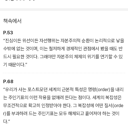
번역서들 중 가장 쉽고 명쾌한 언어로 번역하려했던 점이 이 책의 가
장 커다란 미덕이 아닐 수 없다. 그리고 다양한 시각적 자료들을 덧붙
책속에서
여 그 이해를 돕고자 했다.
P.53
“진심이든 위선이든 자선행위는 자본주의적 순환이 논리적으로 낳을
수밖에 없는 것이며, 이는 철저하게 경제적인 관점에서 봤을 때도 반
드시 필요한 것이다. 그래야만 자본주의 체제의 위기를 연기할 수 있
기 때문이다.”
P.68
“우리가 사는 포스트모던 세계의 근본적 특성은 명령(order)을 내리
는 주인기표의 이런 작용을 없애려 든다는 점이다. 세계의 복잡성은
무조건적으로 확고히 인정받아야 한다. 그 복잡성에 어떤 질서(orde
r)를 부과하려 드는 주인기표는 모두 해체되고 흩어져야 하는 것이
다.”