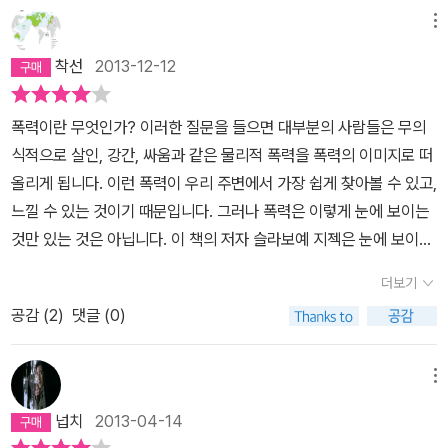
낼 수가 있는 것이다. 내 한 달 커피 값이면 두 사람의 삶을 바꿔 놓을
가면이다. 선진국들은 원조와 차관 등을 통해 미개발 국가들을 '도
으로 돌아오는데. 이는 폭력이 다 부정적이지는 않고, 상황에 따라 폭
다. 그러나 이렇게 눈에 보이는 폭력은 주관적 폭력(subjective)이
메뉴
수 있다. 그렇게 사는 빈곤 아동들이 있다는 것을 몰랐던 것도 아니고,
움'으로써, 그들 스스로가 후진국의 빈곤에 연루돼 있으며, 공동책임
력에 대한 관점이 달라져야 함을 그가 말하고 있다고 본다. 그에게 신
고 그것은 하나의 현상이지, 근원이 아니라고 말한다. 나머지 둘은 객
단 돈 몇 만원이면 새 삶을 줄 수 있다는 것을 몰랐던 것도 아니지만,
이 있다는 핵심적 쟁점을 회피한다. 이는 초자아의 차원에서 이루어
착선
2013-12-12
적 폭력이란 구조화된 사회적공간 바깥에 있는 자들이 맹목적으로 폭
관적 폭력(objective)인데, 하나는 하이데거가 '존재의 집'이라고 칭
새삼 차인표의 이야기에 감동을 받았던 것은 그의 눈빛이, 그의 몸짓
지는 거대한 기만이다.'피카소의 이야기를 변용해, 만일 빌 게이츠가
력을 휘두르며서 즉각적인 정의/복수를 요구하고 실행에 옮기는 것이
한 언어를 통해 구현되는 상징적(symbolic) 폭력이다. 다른 하나는
이 열정과 사랑으로 아름답게 타올랐기 때문이다. 착한 청년들의 아
제3세계의 아이들에게 다가가 '누가 이렇게 만들었지? 부모가 그랬
폭력이란 무엇인가? 이러한 질문을 들으면 대부분의 사람들은 무의
다(277) 결국 이러한 신적 폭력은 순수한 폭력의 영역이라 할 수 있
구조적(systemic) 폭력이다. 지젝은 상징적, 구조적 폭력을 포함한
름다운 롤모델... 지젝의 『폭력이란 무엇인가? (Violence)』는 물
니, 아님 마을의 못된 부자가? 아니면 포악한 군인들이?'하고 물었을
식적으로 살인, 강간, 싸움과 같은 물리적 폭력을 폭력의 이미지로 떠
고, 이는 법(합법적 힘) 바깥의 영역, 법제정적이지도 않고 법보존적
객관적 폭력의 이해가 중요하다고 말한다. 주관적 폭력은 ‘정상적’인
건을 훔쳐낸다고 의심받는 어느 일꾼에 관한 이야기로 시작된다. 「매
때,아이들이 그의 눈을 똑바로 쳐다보며 '아니오, 당신이 했잖소!'라고
올리게 됩니다. 이런 폭력이 우리 주변에서 가장 쉽게 찾아볼 수 있고,
이지도 않은 이 푝력의 영역의 사랑의 영역이라고 한다.(281)급진적
상태를 혼란시키는 것처럼 보이지만 객관적 폭력은 ‘정상적’인 상태
일 저녁, 일꾼이 공장을 나설 때면 그가 밀고 가는 손수레는 샅샅이 검
했을 때 빌 게이츠의 표정을 상상해보는 건 어떨까.지젝의 주장은기
느낄 수 있는 것이기 때문입니다. 그러나 폭력은 이렇게 눈에 보이는
해방적 정치는진정한 정치적 행위로 능동적인 것이고 어떤 비전을 제
에 내재하고 있기 때문이다. 수면 위로 드러난 폭력을 비판하고 관용
사를 받았다. 경비원들은 아무 것도 발견할 수 없었다. 손수레는 언제
부 그 자체를 비난하는 것이아닌,폭력에 대한 무조건적 평화만를 주
것만 있는 것은 아닙니다. 이 책의 저자 슬라보예 지젝은 눈에 보이는
시하고이를 강제하는 것(292)이라고 해 그가 모든 폭력을 부정하는
을 장려하는 것은 언뜻 정의로워 보이나 객관적 폭력이 그것들을 지
나 텅 비어 있었다. 결국 진상이 밝혀졌다. 일꾼이 훔친 것은 다름 아
장하는 자유주의자나 입발린 관용주의나,폭력의 희생자들에 대한 인
주관적 폭력보다는 눈에 보이지 않는 객관적 폭력, 즉 상징적 폭력과
것은 아님을 알 수 있다.우리가 이 책을 통하여우리 사회 곳곳에서 일
탱한다고 말한다. 이 얼마나 위험한 생각인가 (ㅎㅎ). 책에선 빌 게이
더보기
닌 손수레 그 자체였던 것이다. p23」 ‘폭력이란 무엇인가?’ 의 답은
도주의적 차원의 원조와 지원들이 그자체로 주관적폭력을 배양하는
구조적 폭력을 지목하며 이에 관심을 두고 있습니다. 그렇지만 지젝
어나는 폭력들을 인식하고, 이를 개선하기 위한 방법을 모색해야 한
츠, 무함마드 만평 때문에 발생한 덴마크에 대한 무슬림들의 폭력, 이
사실 이 간단한 이야기 안에 있다. 사람들이 ‘폭력’이라는 단어로 떠올
토대가 되고 있다는 것이다.오늘날의자유주의적 자본주의체제는내재
공감 (
2
)
댓글 (0)
이 눈에 보이는 주관적 폭력에 관심을 두지 않는 것은 아닙니다. 보통
다. 단지 눈에 보이는 공권력의 힘만이 아니라, 사회-문화적으로 우리
스라엘-팔레스타인 분쟁들을 예시로 든다. 그것들을 심층 분석해 가
리는 것은 구타, 범죄, 테러 같이 눈에 바로 보이는 것들이지만, 사실
적으로주관적 폭력을 생산·유포해야만 한다. 문제는 그런주관적 폭력
사람들이 혐오하는 주관적 폭력을 유발하는 것이 다름아닌 구조적 폭
자신을 규정하고 있는 폭력을 찾아내는 일, 그것이 바로 우리가 다른
시적인 폭력에 구조적, 상징적 폭력이 어떻게 관여했는지, 기저에 깔
근본적 폭력은 우리가 눈 뜨고도 보지 못하는 수레와 같은 것이다. 우
이상징적·구조적 폭력으로부터 눈을 돌리게 만들어 스스로의 체제에
력이기 때문입니다. 오늘날 지배적인 담론을 차지하는 관용적 자유
사회를 꿈꿀 수 있는 힘이 될 것이다.
메뉴
린 병리적 심리가 무엇인지를 고찰한다. 예를 들면 이런 식이다. 빌 게
리는 수레 안의 물건들만 눈에 불을 켜고 감시하지만, 문제는 수레 안
항상성을 부여한다는 것일 게다.우리시대의 '가장 위험한 철학자' 지
주의자들이 가진 주된 관심사는 직접적이고 물리적인 폭력과 이데올
이츠는 설명이 필요 없는 부자다. 그는 수억 달러를 기아와 말라리아
넙치
2013-04-14
의 내용물이 아니라 오히려 수레라는 형식, 그것 자체다. 「소로스는
젝의 주장들이 과연 실제에서 현전 가능한 것인지도 의문이다. 하지
로기적 폭력에 이르기까지 모든 형태의 폭력을 반대하는 것입니다.
와의 싸움과 교육에 기부했다. 그는 이웃을 사랑하는 것처럼 보인다.