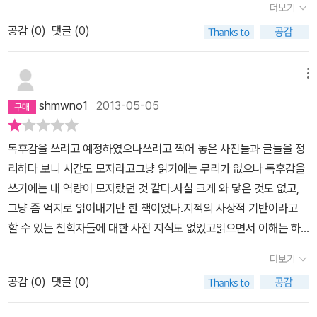
는 방법에 대한 여러 가지 길을 안내할 수 있다. 이 책을 읽다보면 머
스스로가 후진국의 빈곤에 연루돼 있으며, 공동책임이 있다는 핵심적
더보기
습니다. 이를 증명이라도 하듯이 자본주의는 초객관적 폭력을 행사하
어 주리라....... ㅎㅎㅎ2.지젝은 주관적 폭력과 싸운다고 하면서 구조
리가 복잡해진다. 특히 나처럼 요약해야 하는 성격을 지닌 이한테는
쟁점을 회피한다. 이는 초자아의 차원에서 이루어지는 거대한 기만이
며 대량실업 등 있으나 마나 한 사람들을 자동적으로 만들어내며, 다
공감 (
0
)
댓글 (0)
적 폭력에 가담하는 자들이 위선적이라 말한다. 그에 따르면 혐오하
조금 짜증도 난다. 결론도 없고 온갖 사례와 철학을 끌어다가 나열해
다. p51~52」 제3 세계는 왜 가난할까? 제국의 식민지 개척사와 신
른 한편에선 민족주의적이고 인종주의적인 근본주의자들이 초주관적
는 그 폭력을 유발하는 것이 구조적 폭력이다. 폭력을 노골적으로 비
놓는다. 기나긴 나열을 읽다보면 지젝이 말하는 폭력의 개념을 이해
자유주의 금융 침탈의 역사를 살펴보면 그 원인을 대충은 짐작할 수
폭력을 행사합니다. 이런 객관적 폭력을 생산하는 자본주의 체제에
난하고 '나쁜 것'으로 매도하는 것은 하나의 탁월한 이데올로기적 조
메뉴
하려고 애쓰고 있게 된다. 책을 읽는 동안 큰 성과는, 지젝이 던진 폭
있다. 금, 석유, 다이아몬드 등 풍요로운 자원을 가진 나라일수록 더욱
반대한다는 것은 경제적인 분야의 반자본주의 뿐만 아니라 자본주의
작이자, 사회적 폭력이 가진 근본 형식을 보이지 않게 만드는 일종의
력의 개념에 대한 고찰보다는 내가 그동안 얼마나 성찰reflection없
철저히 파괴당했다. 그 나라 아이들이 굶주림 속에 죽어가는 것은 단
shmwno1
2013-05-05
의 정치적 형식, 자유주의적 의회 민주주의의 문제를 다룰 수 있어야
신비화다. 정작 가장 잔혹한 형식의 폭력에 대해선 다양한 메커니즘
는 삶을 살고 있는지 발견하는 일다. 일정량의 노동에 길들여져서 모
지 통치자의 독재와 종족 간의 분쟁, 인종적 열등함 때문이 아니다. 그
한다는 것을 의미합니다. 문제는 오늘날 사상의 자유는 지배적인 위
을 동원해 무감각하게 만든다. 역설적이게도 그런 일은 종종 희생자
든 사고가 생활 반경을 벗어나지 못한 채 머물러있다. 이따금씩 전에
참혹한 현실의 이면에는 선진국의 총칼이나 자본의 욕망이 있다. 그
독후감을 쓰려고 예정하였으나쓰려고 찍어 놓은 사진들과 글들을 정
치에 있는 자유민주주의라는 합의를 거스를 수 없다는데 있습니다.
들에 대한 인도주의적 동정의 형식을 통해 이루어졌다. 구조적 폭력
읽었던 책들을 펼쳐보지만 곧 덮고 새로 주문한 책들로 휘-익 들춰보
아이들로부터 집과 음식을 빼앗은 것은 그들에게 바로 그 집과 음식
리하다 보니 시간도 모자라고그냥 읽기에는 무리가 없으나 독후감을
차라리 아이히만이 괴물이라고 생각할 수 있다면 편했을 것이다. 아
이 만들어지고 작동하는 근원은 결국 자본 주의 체제라고 말한다. 그
고 처박아둔다. 뭘 새로 받아들이려는 노력도 거의 안 하고 안락한 하
이 필요하다고 호소하는 선진국들과 인도주의적 자본가들이다. 그 아
쓰기에는 내 역량이 모자랐던 것 같다.사실 크게 와 닿은 것도 없고,
이히만의 경우 곤란한 점은 바로 그와 비슷한 사람들이 많다는 사실
에 따르면 자유주의자들이 가진 폭력에 대한 명제―필요하면 폭력을
루하루에 점점 빠져들 채 시간은 광속으로 흐른다.하고 있는 리서치
이들의 또 다른 비극은 약탈자에 감사하며 그 은혜를 뼈 속 깊이 새긴
그냥 좀 억지로 읽어내기만 한 책이었다.지젝의 사상적 기반이라고
이다. 도착적이지도 않고 사디스트도 아니면서 과거에도 현재에도 끔
쓰되, 폭력이 결코 합법적이지 않다는―는 부적절하고 이 생각은 뒤
라고는 어디로 놀러갈까 매일 소셜 커머스 들여다보고 가격 비교나
다는 것이다. 「가장 순수한 사회적-상징적 폭력은 그 대립물, 그러
할 수 있는 철학자들에 대한 사전 지식도 없었고읽으면서 이해는 하
찍하게 정상적인 사람들이 많다는 사실이다. 우리 관습과 윤리적 관
집어져야 한다. 억압받는 사람들에게, 폭력은 언제나 합법적인데, 이
하고 있고. 잠자리에 들기 전에는 내일은 좀 오늘과 다르게 의미 있게
니까 우리가 살아가는 환경이나 들이마시는 공기와 같이 무의식적인
나 공감이 되지 않는 내용들이 너무 많았다.지젝은 철학자이지만나는
점에서 볼 때 그 정상성은 온갖 잔인함을 한데 모아놓은 것보다 훨씬
들이 가진 지위가 이들이 폭력에 노출된 결과이기 때문이라는 것이
더보기
보내자, 하면서도 일과가 끝나면 비슷한 짓거리를 하면서 잠자리에
것으로 스스로를 드러내 보인다. 이런 이유에서, 폭력에 겁을 집어먹
월급을 타서 가족을 먹여 살려야 하고,그저 내일 근로자의 날에 그냥
더 끔찍하다. - 《악의 쾌락, 변태에 대하여》p.156 현대사회가 가지고
다. 다만 반드시 폭력을 사용해야 하는 건 아니고 전략적 고려를 통해
든다. 내가 내 자신한테 보이지 않는 폭력을 행사하면서 그 폭력을 주
기도 하고, 폭력을 걱정하기도 하며, 폭력에 맞서 싸우기도 하는 세련
공감 (
0
)
댓글 (0)
책 한 권 더 읽을 수 있음에 감사하는 한 명의 생활인 이라는 느낌도
있는 다윈주의적 태도는 일견 모든 비판을 허용하고, 모든 자유를 발
이뤄져야 한다는 단서를 붙인다. 3. 간헐적으로 지젝이 인간 본성을
변으로 무심코 확대 재생산할 수 있는 매개체가 되어가고 있는지도
된 자유주의적 공산주의자와 분노를 폭발시키는 맹목적 근본주의자
든다.많이 아쉬움이 남는다.제대로 알고 비판할 수 있는 역량을 기르
산할 수 있는 것처럼 보이지만, 실상 그 자유엔 어떤 금지가 기입되어
간과하고 있는 게 아닌가 하는 생각이 들었다. 선택의 자유와 관련해