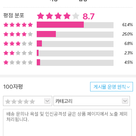
한 건 당신들 아니오? 당신이 바라는 게 이거요?” 그러면 우리는 피
카소처럼 대답해줘야 한다. “아니오, 당신이 했잖소! 이건 당신네들
8.7
평점 분포
정치가 가져온 결과잖소!” 저자는 이 책 전체를 관류하는 폭력이란 주
61.4%
제를 이해하기 위해서 한 걸음 물러서서 바라볼 것을 제안한다. 결국
25.0%
은 눈에 보이는 ‘주관적 폭력’보다 눈에 보이지 않는 ‘객관적 폭력’, 즉
6.8%
‘상징적 폭력(symbolic violence)’과 ‘구조적 폭력(systemic viol
ence)’이 중요하며, 거기에 초점이 맞춰져야 한다는 얘기다. 이를 위
2.3%
해 저자는 주관적 폭력과 싸우는 척 하지만 실제로는 구조적 폭력의
4.5%
가해자 역할을 하는 자들이 보여주는 위선을 폭로한다. 특히 구조적
폭력은 경제체계와 정치체계가 ‘정상적으로’ 작동할 때 나타나는 결
100자평
게시물 운영 원칙
과라는 점에서 우리의 일상을 지배하는 것이기도 하다. 그렇다면 무
엇을 할 것인가. 저자는 이렇게 말한다. “어떤 상황에서는, 즉각 참여
카테고리
하고자 하는 충동에 저항하는 것, 끈기 있고 비판적인 분석을 사용하
여 ‘일단 기다리면서 두고 보는’ 것이 유일하게 할 수 있는, 진정으로
실제적인 일일 때도 있다”(31쪽). 이미 알려진 바와 같이 지젝이 이
때 염두에 두고 있는 건, 바틀비적 정치학이다.(294~297쪽) 자신의