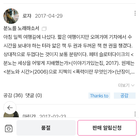
다...따라서 폭력을 행하는 이에게는 일말의 친절함도, 회유의 여지도
다. <'노예시장'에서 고용되고 나면 여자들은 힘겨운 하루치 노역을
名 <논어 양화편> 김영하, <살인자의 기억법> 중시인은 숙련된 킬
안주했던, 지난 시기 자유주의적 정치의 한계가 역전된 결과로 이해
한 일종의 윤리적 착각에 사로잡혀 있는 셈이다. 우리가 이런 착각에
없으며, 성공인 명성, 혹은 그런 것들에 대한 보장으로도 그를 달래거
마친뒤 자신들이 예정보다 더 오래 일했고, 약속보다 더 적게 받았고,
러처럼 언어를 포착하고 그것을 끝내 살해하는 존재다. 신형철, <몰
되어야 한다.​지젝은 진작에 ‘종말의 시대에 살기’라고 표현했는데, 종
로쟈
2017-04-29
메뉴
빠지는 근본적인 이유는, 추상적으로 추론하는 능력이 엄청나게 발전
나 누그러뜨릴 수 없다. p108」 하이데거의 말이다. 그러므로 폭력이
현금 대신 옷가지를 받아야 했고, 인간이 인내할 수 있는 수준 이상으
락의 에티카> 중1. 시는 가장 개인적인 언어로 가장 심층적인 세계를
말은 더 이상 비유나 수사가 아니다. 우리가 이미 ‘자정 이후’의 시간
해왔음에도 불구하고 우리의 정서적-윤리적 대응은 아주 오래된 본
란 그 자체로 선악의 개념으로 파악될 수 있는 것은 아니다. 알이 새에
분노를 노래하소서
로 착취당했음을 깨닫곤 한다....이들이 굴복할 수밖에 없는 것은 오로
가장 무책임하게 주파하는 장르2. 시는 어디로 가는 것이 아니다. 어
속에 들어와 있음을 인정할 필요가 있다. 우리는 더 이상 다가올 파국
능적 반응에 길들여져서 고통 받는 장면을 직접 목격하면 동정을 느
게는 구조적 폭력인 것처럼, 알을 깨는 새의 창조적 행위가 알에게는
아침 일찍 여행길에 나섰다. 짧은 여행이지만 오며가며 기차에서 수
지 돈이 절박하게 필요하기 때문이다.'P.154> 흑인 여성들에게는 유
디로 가려할 때 시는 실패한다. 이것을 헤겔에게도 그대로 적용할 수
을 예견하는 단계에 있지 않다. 오히려 파국의 내부에서 그것을 사유
끼게 되기 때문이다. 그런 까닭에, 우리 대부분은 버튼 하나를 눌러 눈
주관적 폭력이다. 관점과 입장에 따라 폭력에 대한 인식이 달라질 뿐
시간을 보내야 하는 터라 얇은 책 두 권과 두꺼운 책 한 권을 챙겼다.
럽에서 이주한 백인 여성들, 미국 백인 여성들이 할 수 있는 생산직,
있다. 일단 헤겔 이후의 세계에 들어서면 반복 개념은 ‘다시 정상화되
해야 하는 조건에 놓여 있다. 무엇을 할 것인가. 사태를 성급히 해결하
에 보이지 않는 수천 명의 사람을 죽이는 일보다 총으로 누군가를 직
이다. 새인가 알인가. 우리가 알인 동시에 새가 될 수 없는 것처럼, 구
상대적으로 두껍다는 것이지 보통 분량이다. 페터 슬로터다이크의 <
사무업무 등에서 일할 기회가 없었다. 아주 드물게 기회가 있더라도
고’ 전복적 예리함을 잃게 된다. 이 관계는 모차르트의 <돈 조반니>
려 하기보다 그것을 이해하기 위해 후퇴하는 것. 『폭력』과 함께 우리
접 겨냥해 쏘는 일에 대해 더 큰 거부감을 느끼는 것이다. 77p
조적 폭력과 주관적 폭력은 동시에 인식될 수 없다. 시차적 관점에 따
분노는 세상을 어떻게 지배했는가>(이야기가있는집, 2017). 원제는
인종적 편견으로 오래지 않아 물러나야만 했다. 2차 세계대전이 발발
의 피날레와 모차르트 이후의 낭만주의의 관계와 비슷하다. 즉 돈 조
가 시도해 볼 수 있는 인식의 지연, 인식을 위한 지연이다. 그러나 이
라 폭력으로 보이든가 또는 정상성으로 보일 수 있을 따름이다. 지
<분노와 시간>(2006)으로 지젝의 <폭력이란 무엇인가>(난장이, 2
하고 나서야 그들은 가사서비스직에서 벗어날 수 있었다. 전미여성참
반니가 죽는 장면은 모차르트의 세계의 좌표들을 교란하는 무시무시
지연은 무력함이 아니라, 대타자의 보증이 사라진 시대에 조건을 재
젝의 책은 이 시대에 전 지구적 양상으로 발생되고 있는 다양한 폭력
011)에서 이미 자세하게 검토된 책이다. 영어본은 바로 구입했었는데
정권협회 대표였던 수전 B.앤서니는 여성참정권 운동에 남부 출신의
한 초과를 낳는다. 하지만 비록 이 초과가 낭만주의 쪽을 향해 가리키
구성하기 위한 전제다. 진정한 의미의 ‘행위’는 바로 그러한 조건에서
더보기
들에 대한 성찰이다. 그런데 이런 폭력의 양태를 알아보기 위해서, 우
번역본이 예상보다 늦게 나왔다. 한데 잊고 있던 터라 마치 발견한 듯
백인 여성들을 끌어들이기 위해 프레더릭 더글러스를 밀어냈고 역시
지만 본래적인 의미의 낭만주의에 이르면 전복적 예리함을 잃고 ‘다
만 가능해질 것이다.
공감 (
36
)
댓글 (0)
리는 먼저 “삐딱해 질” 필요가 있다. 홀바인의 '대사들'이란 그림이
한 느낌도 든다. 슬로터다이크는 호머(호메로스)의 대서사시 <일리
여성참정권을 쟁취하기 위해 인종주의에 굴복했다. 그 시기(1894
시 정상화된다.’(<헤겔 레스토랑>, 894면) 신영복, <담론> 중기승
뒤로가
다. 해골이 보이시는가? 고개를 오른쪽으로 비딱하게 젖히고 바닥을
아드>(<일리아스>)의 첫 단어가 ‘분노‘라는 점에 착안하여 서구문명
년) 남부에는 합법적인 인종차별 체제가 들어섰고 린치가 횡행했으며
기
전결이라는 시의 전개구조가 그렇습니다. 먼저 시상을 일으킵니다.
째려보시라. 구조적 폭력, 상징적 폭력 또한 이렇게 ‘삐딱하게 보
사에서 분노가 어떻게 다루어져왔는가를 성찰한다. ˝분노를 노래하소
10년간 수백 수천의 집단살인이 일어나기도 했었는데 이것은 거기
마립간
2017-02-23
메뉴
기라고 합니다. 다음 그 상황이 일정하게 지속되는 과정이 이어집니
기’를 통해서만 보이는 폭력이다. 지젝은 행동하기 전에 먼저 ‘공부하
서, 여신이여!˝가 시작이었다. 서구문학사는 분노와 함께 시작한 셈.
눈 감고 동의한 것이나 마찬가지였다. 여성,인종이 얽힌 역사는 이렇
보관함담기
다. 승입니다. 이러한 양적 축적의 일정한 단계에서 질적 변화가 일어
품절
판매 알림신청
독서기록 170223 양성 평등 이야기
라! 공부하라! 공부하라!’ 고 한다. 「궁극적으로는 거대한 체계가 더
아쉽게도 한국어 번역본들은 그 점을 드러내주지 못한다. 첫 단어가
게도 뼈아픈 진실들이 담겨 있었다. 물론 그럼에도 와중에 흑인 여성
납니다. 질적 변화입니다. 그것을 전이라고 합니다. 그런 다음에 지금
* 讀書記錄 170223 ≪양성 평등 이야기≫ 구매- 남녀의 차이가