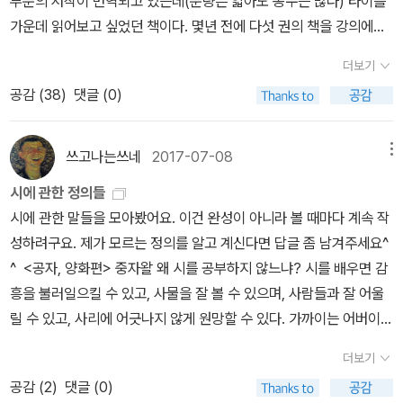
부분의 저작이 번역되고 있는데(분량은 얇아도 종수는 많다) 타이틀
살수 없다. 말 그 자체가 이미 폭력이고, 우리가 사는 세상, 자본주의,
히 연결된 구조적인 이유가. 공화당은 기본적으로 남부 흑인들의 혁
문입니다. 지젝은 이러한 이념에 실천적 긴박감을 부여하는 적대를
원되고, 해석과 판단의 기능은 알고리즘으로 외주화된다. 우리가 경
화와 역사를 종횡으로 누비며 달려간다. 영화에 숨겨져 있는 심리들
가운데 읽어보고 싶었던 책이다. 몇년 전에 다섯 권의 책을 강의에서
사회주의, 국가, 법, 심지어는 민주주의까지, 이 모든 체계들은 이미
명적인 요구에 반대하는 입장이었다. 북부의 자본가들이 남부에서 헤
현실 안에서 찾아내는 것이 중요하며, 생태적 문제, 빈곤문제 등 현재
험하는 매끄러운 인터페이스는 바로 이 상징적 거세를 은폐하는 표면
을 밝혀내는 부분과, 무슬림의 폭력이 좌절로부터 비롯됐다는 분석
다루면서 <에로스의 종말><아름다움의 구원>까지 읽었는데, 기억
구성적으로 폭력적이다. 구조적 폭력은 그 세계의 기준이 되기 때문
게모니를 잡은 뒤ㅡ자본가의 이익을 대변하던ㅡ공화당은 남부 흑인
세계자본주의 체제의 문제들을 방치할 경우 인류가 파멸해 봉착할 수
더보기
이다. 우리는 지금 ‘이해 없는 지식’이 증식하는 시대, 다시 말해 정신
등은 흥미로웠다. 다만 폭력을 어디까지 인정할 것인가에 대한 문제
에는 이 책들보다 먼저 나온 저작이다. ˝폭력의 구조, 역사, 정치, 심
에, 일상적인 경우에는 거의 눈에 띄지 않고 자연화 된다. 반대로 이것
들의 선거권을 체계적으로 박탈하는 작업에 가담했다. 프레더릭 더글
있다는 자각을 가져야 한다고 말합니다. 그렇게 하기 위해선 가시적
공감 (
38
)
댓글 (0)
자체의 조건이 근본적으로 변형되는 국면에 들어서 있다. 사유의 주
인데, 나는 지젝의 결론에 동의하지 않는다. 지젝의 말대로라면 한국
리, 가해자를 특정하기 어려운 시스템의 폭력까지, 오늘의 세계를 지
이 정상성의 기준이 아니라 폭력으로 인지될 때, 그 세계는 이미 무언
러스는 19세기의 가장 명민한 흑인해방 지지자였음에도 자본가에 대
인 형태로 보이는 폭력에 집중할 것이 아니라, 오늘날 우리가 해야 되
체가 사라진 자리에 확률적 예측만이 남는 것, 이것이 바로 우리가 직
시위의 쇠 파이프, 죽창도 폭력적 구조에서 해방되기 위한 수단으로
배하는 폭력에 관한 분석을 담은 책이다. 주권사회에서 근대의 규율
가 문제가 발생하고 있는 것이다. FTA가 우리나라를 침탈하는 폭력
한 공화당의 충성심을, 그리고 이들에겐 흑인 참정권에 대한 초기의
는 일은 무엇이 이 폭력을 초래하는지 공부하고 또 공부하는 일인 것
면하고 있는 상징적 폭력의 상황이다.​정치적 차원에서는 도널드 트럼
긍정해야 할 것이다. 그러나 쇠 파이프나 죽창이 과연 구조적 폭력의
사회로, 다시 오늘날의 성과사회로, 사회의 변천과 더불어 그 양상을
으로 인지되는 한, 신자유주의 시장 체계는 더 이상 매끄럽게 작동할
쓰고나는쓰네
2017-07-08
메뉴
요구만큼이나 인종주의가 쓸모 있다는 사실을 완전히 이해하지 못했
입니다.
프로 대표되는 새로운 유형의 권력이 법과 규범의 수호자가 아니라
근원에 닿는가? 그것들은 그들이 생각하는 구조적 폭력의 핵심에 닿
달리하고 있는 폭력의 위상학적 변화 과정을 살피고, 점점 내부화, 심
수 없다. FTA에 대한 찬반의 팽팽한 대립은 우리가 어떤 이행기에 있
다. 평등권협회 내 흑인 참정권을 둘러싼 논란의 진정한 비극은 참정
시에 관한 정의들
그것을 외설적으로 전유하는 주인의 형상으로 등장한다. 그는 거짓말
지 않고, 단지 전경의 몸뚱이와 얼굴에 닿을 뿐이다. 그렇기에 난 시위
리화하고 있는 이 시대의 폭력을 예리한 시선으로 읽어낸다.˝시스템
다는 지표이기도 하다. 새로운 체계로의 이행에는 반드시 폭력이 수
권이 흑인들에게 거의 만병통치약 같은 역할을 하리라는 더글러스의
시에 관한 말들을 모아봤어요. 이건 완성이 아니라 볼 때마다 계속 작
과 모욕을 통해 지지자들과 일종의 향유를 공유하며, 규범의 밑바닥
에서의 물리적 폭력이 늘 공허하다고 생각한다. 결론에 동의할 수는
의 폭력을 다룬다는 점에서는 지젝의 <폭력이란 무엇인가>와 비교해
반된다. 알을 깨고 나오는 새는 하나의 세계를 파괴하기 때문이다.
입장이, 어쩌면 여성참정권에 대한 페미니스트들의 인종주의적 완고
성하려구요. 제가 모르는 정의를 알고 계신다면 답글 좀 남겨주세요^
에 잠재해 있던 욕망을 공적 영역으로 끌어올린다. 급기야는 네타냐
없었지만 세계적 철학가의 지적 사유 방식을 엿본 것에 대해선 나름
서 읽어봐도 좋겠다. 비록 지젝의 책은 절판된 상태이지만...
「폭력은 대개 현존재의 타협을 통한 일치와 서로 협력하여 만들어준
함을 부추겼을지 모른다는 점이다. P.142노예 해방이 선언된 이후에
^ <공자, 양화편> 중자왈 왜 시를 공부하지 않느냐? 시를 배우면 감
후의 이스라엘과 합작한 이란 전쟁을 통해서 광기적 폭력을 전 세계
대로 만족한다. 그러나 다시 지젝을 읽을 것이냐 물으면 단호하게 아
기준에 비추어 지각된다. 따라서 필연적으로 모든 폭력은 불온 요소
도 흑인들은 그들을 옭아맨 사슬에서 벗어나기 힘들었다. 노예제를
흥을 불러일으킬 수 있고, 사물을 잘 볼 수 있으며, 사람들과 잘 어울
에 과시하고 있다. “우리 세계는 가장 중증의 광인이 통제권을 장악하
니라고 말하겠다. 결론이 마음에 들지 않아서는 아니다. 체크한 문단
이자 위반으로 간주된다.... 폭력적인 자란, 침묵의 영역으로 나아가는
모델로 한 재소자 임대 제도는 지주들과 상인들에게 큰 이익을 남겼
릴 수 있고, 사리에 어긋나지 않게 원망할 수 있다. 가까이는 어버이를
고 의사 행세를 하는 정신병원에 가까워지고 있다.”는 지젝의 진단이
이 아주 많다는 것만 봐도 결론 외의 사유는 내 마음에 들었음이 분명
창의적인 자, 사유된 적 없는 영역으로 침투해 들어가는 자, 그때까지
고 때문에 흑인들은 빚을 지며 숨을 거둘때까지 노역에 시달려야만
섬기고, 멀리는 임금을 섬기며, 새와 짐승과 풀과 나무의 이름에 대해
결코 과장이 아니다. 하지만 간과하지 말아야 하는 진실은 이러한 우
하다. 다만 철학자들을 과하게 인용하는 서술 방식이 너무 어렵기 때
결코 일어난 적 없던 일을 일어나게 하고 보이지 않는 것을 드러나게
더보기
했다. 여성들도 예외가 아니었다. 여성들은 남성들과 같은 노역을 하
서도 많이 알게 된다. 子曰 小子何莫學夫詩? 詩 可以興 可以
파 포퓰리즘의 득세가 단순히 대중의 무지로 환원될 수 없다는 점이
문이다. 이런 책을 읽는 건 철학에 무지한 사람들에겐 고역이다. 그런
하는 자이다. 이 폭력적인 자는 언제나 무모하고 위험한 시도를 한
공감 (
2
)
댓글 (0)
거나 백인 가정에서 가사 노동을 하며 성적 착취에도 시달려야만 했
觀 可以群 可以怨 邇之事父 遠之事君 多識於鳥獸草木之
다. 그것은 오히려 경제적·구조적 폭력을 방치한 채 도덕적 우월성에
면에서 본다면 우리는 모두, 지각의 착각perceptual illusion과 비슷