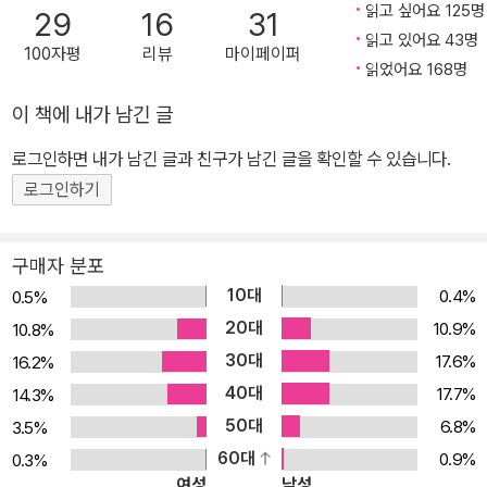
려고 노력했던 점, 이 책의 가장 커다란 미덕이 아닐 수 없다. 그리고
읽고 싶어요 125명
29
16
31
다양한 시각적 자료들을 덧붙여 그 이해를 돕고자 했다. 저자와의 수
읽고 있어요 43명
100자평
리뷰
마이페이퍼
도 없는 이메일을 통한 소통을 통해 글자를 쫓는 번역을 넘어, 저자가
읽었어요 168명
뜻하고자 했던 말을 한국어라는 맥락 속에 위치 짓고자 노력했다. 독
이 책에 내가 남긴 글
자들 입장에서는 수많은 지젝 번역서의 목록에 또 하나가 추가되는
로그인하면 내가 남긴 글과 친구가 남긴 글을 확인할 수 있습니다.
것이 아니라, 명쾌하고 이해하기 쉬운 지젝 번역서 한 권을 갖게 된 셈
이다. 눈에 보이지 않는 폭력에 초점을 맞춰라 지젝은 명백하게 눈에
로그인하기
보이는 ‘주관적 폭력’과 싸운다고 하면서 ‘구조적 폭력’에 가담하는 자
들의 위선을 폭로하는 것으로 이야기를 시작한다. 어느 유명한 일화
구매자 분포
에 따르면, 제2차 세계 대전이 한창일 때, 한 독일군 장교가 파리에 있
10대
0.4%
0.5%
는 피카소의 작업실을 방문했다. 거기서 장교는 <게르니카>를 보고,
20대
10.9%
10.8%
그림에 드러난 모더니즘적 ‘카오스’에 충격을 받아 피카소에게 물었
30대
17.6%
16.2%
다. “당신이 이렇게 한 거요?” 피카소는 태연하게 대답했다. “아니오,
40대
17.7%
14.3%
당신이 했잖소!” 오늘날, 많은 자유주의자들은 2005년 파리 교외에
50대
6.8%
3.5%
서 일어났던 약탈과 같은 폭력적인 사태가 일어나기만 하면 여전히
60대
0.9%
0.3%
급진적 사회 변혁을 믿고 있는 소수의 좌파들에게 묻는다. “이런 짓을
여성
남성