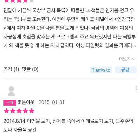
무자비하고 극단적인 금융투기를 통해 착취를 일삼는 동시에 고삐 풀
만 그의 책은 독자를 잠시나마 '스마트'하도록 느끼게 해주며, 내가 살
그러나 이러한 접근방식은 주관적 폭력에만 초점이 맞추어져 있습니
그러나 속지 말아야 한다. 왜냐하면 기부하려면 일단 돈을 벌어들여
연말에 가끔씩 국방부 금서 목록이 떠돌면 그 책들은 인기를 얻고 우
린 시장 경제가 불러오는 파국적인 사회적 결과에 대한 인도주의적
아가고 있는 이 시대의 '외설적 이면'을-그것이 반드시 혁명과 진보적
다. 오늘날 폭력과의 투쟁은 범죄와의 투쟁이며, 동시에 각종 차별에
야 하기 때문이다. 기부의 이면엔 지독한 사업가의 면모가 있다. 실질
리는 국방부를 조롱한다. 예전에 우연히 케이블 채널에서 <인간극장
관심을 상징하는 인물이다. 그의 일과만 보더라도 스스로의 행동을
사고를 동반하지 않더라도- 스치듯이나마 바라볼 수 있게 해준다는
대한 투쟁입니다. 하지만 다른 형태의 폭력은 시야에서 사라져버렸을
적 독점을 노리며 경쟁자들을 파산시키거나 사들이고, 목적을 달성하
>에서 여자 파일럿을 다룬 편을 보게 되었다. 금남의 영역에 여성의
스스로 상쇄시키는 대위법이 두드러진다. 그는 업무 시간의 반은 금
점이다. 앞으로 몇 권이 더 우리집 문턱을 넘어서게 될지, 그리고 언제
뿐더러 그런 형태의 폭력을 생각하는 것을 방해하고 있습니다. 구조
기 위해 온갖 치사한 거래 수법을 동원한다. 그의 자선은 무자비한 이
자긍심에 초점을 맞추는 게 프로그램의 주요 목표였지만 나는 국방부
융 투기에, 나머지 반은 탈공산주의 국가에 문화적·민주주의적 활동
까지 그의 방문을 환영하게 될지는 모르겠지만, 적어도 당분간 난 그
적 폭력은 우리의 경제체계와 정치체계가 정상적으로 작동할 때 나타
윤 추구를 상쇄하는 수단이다. 경제적 착취라는 얼굴을 감추고 있는
가 왜 책을 못 읽게 하는 지 깨달았다. 여성 파일럿의 일과를 카메라가
지원금을 제공하거나 저서를 집필하는 등, 인도주의적 활동에 할애한
와의 조우를 기대하 마지 않는다.
나는 폭력입니다. 일반적이라고 부르는 폭력, 주관적 폭력이 정상적
인도주의적 가면이다. 비슷한 맥락으로, 선진국은 원조와 차관 등을
따라다닌다. 직업 군인이 하루 종일 해야하는 일은 가상을 적을 만들
다. 궁극적으로 이는 스스로의 투기가 불러올 부작용들과 싸우려는
이고 평온한 상태를 혼란시키는 것으로 보인다면, 객관적인 폭력은
더보기
통해 미개발 국가들을 '도움'으로써, 그들 스스로가 후진국의 빈곤에
고 공격과 방어를 반복하는 일이다. 하루는 숲 속에서 게릴라 전처럼
활동인 셈이다. 빌 게이츠의 두 얼굴은 소로스의 두 얼굴과 꼭 닮았다.
이 정상적인 상태에 내재하는 폭력입니다. 이것은 눈에 보이지 않지
연루돼 있으며, 공동책임이 있다는 핵심적 쟁점을 회피한다. 이는 초
공감 (
1
)
댓글 (0)
적이 나올 곳을 예상하며 몸을 움직이고 숨고 했다. 날씨도 화창하고
지독한 사업가로서의 그는 실질적 독점을 노리며 경쟁사들을 파산시
만, 폭력을 이해하려면 반드시 고려해야 하는 것입니다. 그렇다면, 우
자아의 차원에서 이루어지는 거대한 기만이다. 빌 게이츠를 위시한
적도 없는 아름다운 자연 속에서 저게 뭐 하는 짓인가, 하는 우스꽝스
키거나 사들이고, 목적을 달성하기 위해 온갖 치사한 거래 수법을 동
리가 일반적이라고, 정상적이라고 생각하는 것은 무엇일까요? 지젝
자선을 베푸는 자본가들은 결국 '자유주의적 공산주의자'이며, 그들을
러운 생각이 들었다. 군인들이 자신들이 하고 있는 임무를, 나처럼 우
원한다. 반면 인류 역사상 가장 커다란 규모의 자선가이기도 한 그는,
메뉴
은 바로 자본주의, 더 나아가서 민주주의를 말하는 것입니다.선물투
어떻게 해야 할 것인가에 대한 질문엔 베르톨트 브레히트의 <선한 자
스꽝스럽게 생각한다면 마땅히 해야할 일과를 수행할 수 없을 것이
“사람들이 배불리 먹지 못하고 이질로 죽어간다면 컴퓨터를 가진다
기와 같은 주식시장의 형태에서 정점에 달하는 자본의 폭력은 악한
좋은이웃
2015-01-31
에 대한 심문>이라는 시를 인용해 대답한다. 그 시의 마지막 문단은
다. 제복을 입고 있는 이들이 머리 속에 복잡해지면 단순한 일을 할 수
는 게 무슨 소용인가?” 라는 질문을 던진다. 자유주의적 공산주의자
의도가 없으며, 순수하게 객관적이고, 체계적이며, 익명성이 있습니
이렇다. 이제 우리의 말을 들으라, 우리는 그대가 우리의 적임을 안다.
없다. 그래서 국방부는 머리가 복잡해질 수 있는 책을 원천 봉쇄해버
의 윤리로는, 자선을 베풀면 무자비한 이윤 추구 행위도 상쇄된다. 자
다. 바로 그렇기 때문에 지젝은 자본주의 체제가 지금까지 등장한 어
2014.8.14 이면을 보기, 전체틀 속에서 이데올로기 보기, 민주주의
그런 이유로 우리는 이제 그대를 벽 앞에 세우리라. 그러나 그대의 미
린다. 중세 교회가 권력을 유지하기 위해 일반인이 책을 금기시한 일
선은 경제적 착취라는 얼굴을 감추고 있는 인도주의적 가면이다. 선
떤 사회, 이데올로기적 폭력보다 훨씬 더 섬뜩하다고 말합니다. 헤겔
보다 자율적 공간
덕과 장점들을 고려하여 우리는 그대를 좋은 벽 앞에 세우고 그대를
과 맞닿아 있다. 책은 실제 일상에는 무익할 수 있지만 사람이 살아가
진국들은 원조와 차관 등을 통해 미개발 국가들을 ‘도움’으로써, 그들
의 표현을 빌리면 객관의 과잉은 주관의 과잉에 의해 보완된다고 했
좋은 총의 좋은 탄환으로 쏠 것이며 그대를 좋은 삽으로 좋은 땅에 묻