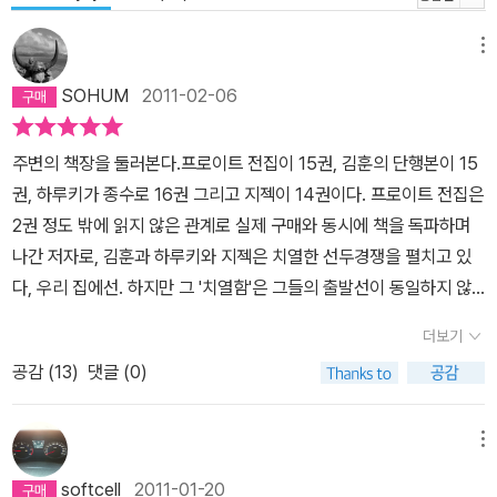
메뉴
SOHUM
2011-02-06
주변의 책장을 둘러본다.프로이트 전집이 15권, 김훈의 단행본이 15
권, 하루키가 종수로 16권 그리고 지젝이 14권이다. 프로이트 전집은
2권 정도 밖에 읽지 않은 관계로 실제 구매와 동시에 책을 독파하며
나간 저자로, 김훈과 하루키와 지젝은 치열한 선두경쟁을 펼치고 있
다, 우리 집에선. 하지만 그 '치열함'은 그들의 출발선이 동일하지 않
았음을 고려할 때 이미 승부가 결정돼 있는 것과 다름없다.하루키가
더보기
이미 십 년 전부터 우리집 문턱을 넘기 시작했다면 김훈은 약 오 년 전
공감 (
13
)
댓글 (0)
부터 그리고 지젝은 이제겨우 갓 삼 년이 넘었을 뿐이다. 더우기 48
년생(김훈), 49년생(하루키, 지젝)으로 이제 육 십대의 문턱에 들어
선 세 저자의 남은 시간을 산술적으로 동일하게 잡아도 출간 속도로
메뉴
만 보면 지젝의 필력을 나머지 두 사람이 따라잡긴 여간 어렵지 않을
softcell
2011-01-20