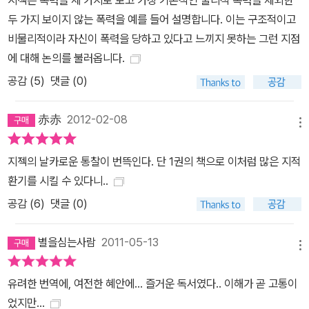
지젝은 폭력을 세 가지로 보고 가장 기본적인 물리적 폭력을 제외한
떻게 하면 제거할 수 있을지에 더 큰 관심을 쏟아 붓는 도착이다. 그런
두 가지 보이지 않는 폭력을 예를 들어 설명합니다. 이는 구조적이고
면에서 “가장 선한 자들은 모든 신념을 잃고, 반면 가장 악한 자들은
비물리적이라 자신이 폭력을 당하고 있다고 느끼지 못하는 그런 지점
격정에 차 있다”(129)는 예이츠의 시구는 사태에 대한 적확한 묘사
에 대해 논의를 불러옵니다.
다. 이어서 관용적 이성의 이율배반을 설명하고, 우리 사회의 지배적
공감 (
5
)
댓글 (0)
이데올로기로서의 관용에 명백한 한계가 있음을 보인다. 마지막으로
발터 벤야민의 ‘신적 폭력’ 개념이 가진 해방적 면모를 드러내 보인다.
赤赤
2012-02-08
폭력에 대하여 새롭게 사유하다 『폭력이란 무엇인가』는 지금까지 지
메뉴
젝의 이론적 사유뿐만 아니라 폭력에 대한 다양한 철학적 성찰들을
두루 아우르면서 폭력에 대한 새로운 사유를 촉발하도록 하는 문제적
지젝의 날카로운 통찰이 번뜩인다. 단 1권의 책으로 이처럼 많은 지적
저작이다. 우리는 폭력에 대한 사유를 지젝과 더불어 새롭게 시작할
환기를 시킬 수 있다니..
수 있다. 이 책을 읽고 나면 ‘폭력이란 무엇인가’란 질문에 대한 답변
공감 (
6
)
댓글 (0)
이 달라질 것이다.
별을심는사람
2011-05-13
메뉴
유려한 번역에, 여전한 혜안에... 즐거운 독서였다.. 이해가 곧 고통이
었지만...