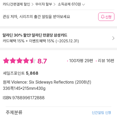
카드/간편결제 할인
무이자 할부
소득공제 610원
관심 저자, 시리즈의 출간 알림을 받아보세요
신청
알라딘 30% 할인! 알라딘 만권당 삼성카드
카드혜택 15% + 이벤트혜택 15% (~2025.12.31)
8.7
100자평 29편
리뷰 16편
세일즈포인트
5,868
원제 Violence: Six Sideways Reflections (2008년)
336쪽
145*215mm
430g
ISBN 9788996172888
주제분류
신간알림 신청