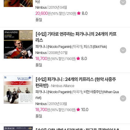
ky)
Nimbus
|
2010년 04월
20,600
8.0
원 (16% 할인 / 210원)
품절
[수입] 기타로 연주하는 파가니니의 24개의 카프
리스
파가니니 (Nicolo Paganini)
(작곡가),
피스크 (Eliot Fisk)
Nimbus
|
2008년 07월
18,700
8.0
원 (16% 할인 / 190원)
품절
[수입] 파가니니 : 24개의 카프리스 (현악 사중주
편곡반)
- Nimbus Alliance
파가니니 (Nicolo Paganini)
(작곡가),
비한 사중주단 (Wihan Qua
rtet)
Nimbus
|
2010년 03월
18,700
10.0
원 (16% 할인 / 190원)
품절