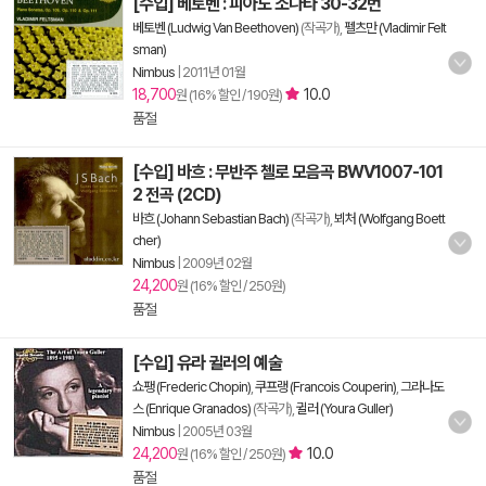
[수입] 베토벤 : 피아노 소나타 30-32번
베토벤 (Ludwig Van Beethoven)
(작곡가),
펠츠만 (Vladimir Felt
sman)
Nimbus
|
2011년 01월
18,700
10.0
원 (16% 할인 / 190원)
품절
[수입] 바흐 : 무반주 첼로 모음곡 BWV1007-101
2 전곡 (2CD)
바흐 (Johann Sebastian Bach)
(작곡가),
뵈처 (Wolfgang Boett
cher)
Nimbus
|
2009년 02월
24,200
원 (16% 할인 / 250원)
품절
[수입] 유라 귈러의 예술
쇼팽 (Frederic Chopin)
,
쿠프랭 (Francois Couperin)
,
그라나도
스 (Enrique Granados)
(작곡가),
귈러 (Youra Guller)
Nimbus
|
2005년 03월
24,200
10.0
원 (16% 할인 / 250원)
품절