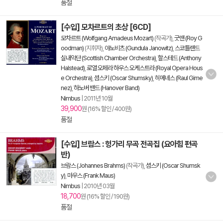
품절
[수입] 모차르트의 초상 [6CD]
모차르트 (Wolfgang Amadeus Mozart)
(작곡가),
굿맨 (Roy G
oodman)
(지휘자),
야노비츠 (Gundula Janowitz)
,
스코틀랜드
실내악단 (Scottish Chamber Orchestra)
,
할스테드 (Anthony
Halstead)
,
로열 오페라 하우스 오케스트라 (Royal Opera Hous
e Orchestra)
,
셤스키 (Oscar Shumsky)
,
히메네스 (Raul Gime
nez)
,
하노버 밴드 (Hanover Band)
Nimbus
|
2011년 10월
39,900
원 (16% 할인 / 400원)
품절
[수입] 브람스 : 헝가리 무곡 전곡집 (요아힘 편곡
반)
브람스 (Johannes Brahms)
(작곡가),
셤스키 (Oscar Shumsk
y)
,
마우스 (Frank Maus)
Nimbus
|
2010년 03월
18,700
원 (16% 할인 / 190원)
품절