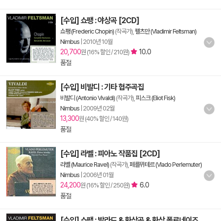
[수입] 쇼팽 : 야상곡 [2CD]
쇼팽 (Frederic Chopin)
(작곡가),
펠츠만 (Vladimir Feltsman)
Nimbus
|
2010년 10월
20,700
10.0
원 (16% 할인 / 210원)
품절
[수입] 비발디 : 기타 협주곡집
비발디 (Antonio Vivaldi)
(작곡가),
피스크 (Eliot Fisk)
Nimbus
|
2009년 02월
13,300
원 (40% 할인 / 140원)
품절
[수입] 라벨 : 피아노 작품집 [2CD]
라벨 (Maurice Ravel)
(작곡가),
페를뮈테르 (Vlado Perlemuter)
Nimbus
|
2006년 01월
24,200
6.0
원 (16% 할인 / 250원)
품절
[수입] 쇼팽 : 발라드 & 환상곡 & 환상 폴로네이즈