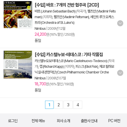
[수입] 바흐 : 7개의 건반 협주곡 [2CD]
바흐 (Johann Sebastian Bach)
(작곡가),
펠츠만 (Vladimir Felts
man)
(지휘자),
펠츠만 (Vladimir Feltsman)
,
세인트 루크 오케스
트라 (Orchestra of St. Luke's)
Nimbus
|
2009년 12월
24,200
원 (16% 할인 / 250원)
품절
[수입] 카스텔누보-테데스코 : 기타 작품집
카스텔누오보 테데스코 (Mario Castelnuovo-Tedesco)
(작곡
가),
캡 (Richard Kapp)
(지휘자),
피스크 (Eliot Fisk)
,
체코 필하모
닉 실내 관현악단 (Czech Philharmonic Chamber Orche
Nimbus
|
2008년 07월
18,700
원 (16% 할인 / 190원)
품절
1
2
3
4
로그인
전체 메뉴
회사 소개
출판사 안내
PC 버전