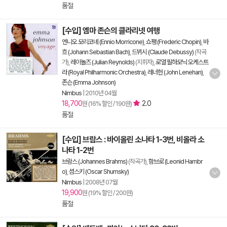
품절
[수입] 엠마 존슨의 클라리넷 여행
엔니오 모리코네 (Ennio Morricone)
,
쇼팽 (Frederic Chopin)
,
바
흐 (Johann Sebastian Bach)
,
드뷔시 (Claude Debussy)
(작곡
가),
레이놀즈 (Julian Reynolds)
(지휘자),
로열 필하모닉 오케스트
라 (Royal Philharmonic Orchestra)
,
레너헌 (John Lenehan)
,
존슨 (Emma Johnson)
Nimbus
|
2010년 04월
18,700
2.0
원 (16% 할인 / 190원)
품절
[수입] 브람스 : 바이올린 소나타 1-3번, 비올라 소
나타 1-2번
브람스 (Johannes Brahms)
(작곡가),
함브로 (Leonid Hambr
o)
,
셤스키 (Oscar Shumsky)
Nimbus
|
2008년 07월
19,900
원 (19% 할인 / 200원)
품절