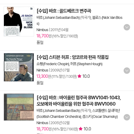
[수입] 바흐 : 골드베르크 변주곡
바흐 (Johann Sebastian Bach)
(작곡가),
블로스 (Nick Van Blos
s)
Nimbus
|
2011년 04월
18,700
원 (16% 할인 / 190원)
품절
[수입] 스티븐 허프 : 앙코르와 편곡 작품집
쇼팽 (Frederic Chopin)
,
허프 (Stephen Hough)
Nimbus
|
2009년 07월
13,300
10.0
원 (11% 할인 / 130원)
품절
[수입] 바흐 : 바이올린 협주곡 BWV1041-1043,
오보에와 바이올린을 위한 협주곡 BWV1060
바흐 (Johann Sebastian Bach)
(작곡가),
스코틀랜드 실내악단
(Scottish Chamber Orchestra)
,
셤스키 (Oscar Shumsky)
Nimbus
|
2005년 02월
18,700
10.0
원 (16% 할인 / 190원)