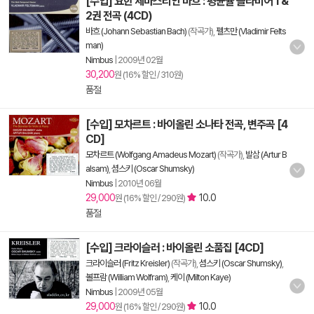
[수입] 요한 세바스티안 바흐 : 평균율 클라비어 1 &
2권 전곡 (4CD)
바흐 (Johann Sebastian Bach)
(작곡가),
펠츠만 (Vladimir Felts
man)
Nimbus
|
2009년 02월
30,200
원 (16% 할인 / 310원)
품절
[수입] 모차르트 : 바이올린 소나타 전곡, 변주곡 [4
CD]
모차르트 (Wolfgang Amadeus Mozart)
(작곡가),
발삼 (Artur B
alsam)
,
셤스키 (Oscar Shumsky)
Nimbus
|
2010년 06월
29,000
10.0
원 (16% 할인 / 290원)
품절
[수입] 크라이슬러 : 바이올린 소품집 [4CD]
크라이슬러 (Fritz Kreisler)
(작곡가),
셤스키 (Oscar Shumsky)
,
볼프람 (William Wolfram)
,
케이 (Milton Kaye)
Nimbus
|
2009년 05월
29,000
10.0
원 (16% 할인 / 290원)