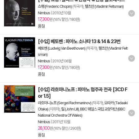
쇼팽 (Frederic Chopin)
(작곡가),
펠츠만 (Vladimir Feltsman)
Nimbus
|
2010년 10월
17,300
원 (16% 할인 / 180원)
품절
[수입] 베토벤 : 피아노 소나타 13 & 14 & 23번
베토벤 (Ludwig Van Beethoven)
(작곡가),
펠츠만 (Vladimir Felt
sman)
Nimbus
|
2010년 06월
17,300
원 (16% 할인 / 180원)
품절
[수입] 라흐마니노프 : 피아노 협주곡 전곡 [3CD F
or 1.5]
라흐마니노프 (Sergei Rachmaninov)
(작곡가),
오타카 (Tadaaki
Otaka)
(지휘자),
릴 (John Lill)
,
BBC 웨일스 국립 교향악단 (BBC
National Orchestra Of Wales)
Nimbus
|
2011년 10월
28,100
원 (16% 할인 / 290원)
품절