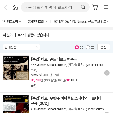
 수입 입고알림
2011년 10월
2011년 10월 12일 Nimbus 신보/구보 입고
이 분야에
91
개의 상품이 있습니다.
옵션
[수입] 바흐 : 골드베르크 변주곡
바흐 (Johann Sebastian Bach)
(작곡가),
펠츠만 (Vladimir Felts
man)
Nimbus
|
2008년 07월
18,700
10.0
원 (16% 할인 / 190원)
품절
[수입] 바흐 : 무반주 바이올린 소나타와 파르티타
전곡 [2CD]
바흐 (Johann Sebastian Bach)
(작곡가),
셤스키 (Oscar Shums