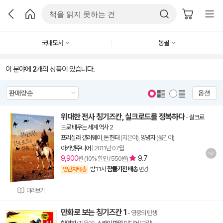
국내도서
몽골
이 분야에
2
개의 상품이 있습니다.
옵션
위대한 전사 칭기즈칸, 실크로드를 정복하다
-
실크로
드로 배우는 세계 역사 2
프리실라 갤러웨이
,
돈 헌터
(지은이),
양녕자
(옮긴이)
아카넷주니어
|
2011년 07월
9,900
9.7
원 (10% 할인 / 550원)
밤 11시
잠들기전 배송
양탄자배송
변경
미리보기
만화로 보는 칭기즈칸 1
- 영웅의 탄생