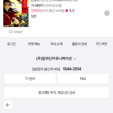
한영희
(지은이),
스카이 파워 미디어
(그림)
가나출판사
|
2005년 02월
7,650
8.9
원 (10% 할인 / 420원)
절판
미리보기
로그인
전체 메뉴
회사 소개
출판사 안내
PC 버전
(주)알라딘커뮤니케이션
1544-2514
일반문의 (발신자 부담)
1:1 문의
FAQ
중고매장 위치, 영업시간 안내
뒤로가
기