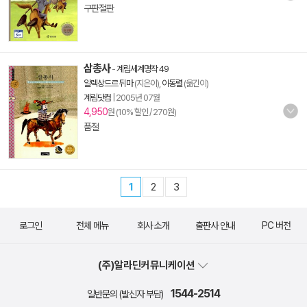
구판절판
삼총사
-
계림세계명작 49
알렉상드르 뒤마
(지은이),
이동렬
(옮긴이)
계림닷컴
|
2005년 07월
4,950
원 (10% 할인 / 270원)
품절
1
2
3
로그인
전체 메뉴
회사 소개
출판사 안내
PC 버전
(주)알라딘커뮤니케이션
1544-2514
일반문의 (발신자 부담)