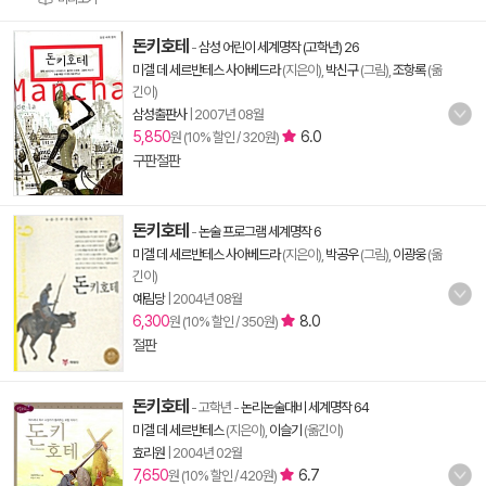
돈키호테
-
삼성 어린이 세계명작 (고학년) 26
미겔 데 세르반테스 사아베드라
(지은이),
박신구
(그림),
조항록
(옮
긴이)
삼성출판사
|
2007년 08월
5,850
6.0
원 (10% 할인 / 320원)
구판절판
돈키호테
-
논술 프로그램 세계명작 6
미겔 데 세르반테스 사아베드라
(지은이),
박공우
(그림),
이광웅
(옮
긴이)
예림당
|
2004년 08월
6,300
8.0
원 (10% 할인 / 350원)
절판
돈키호테
- 고학년
-
논리논술대비 세계명작 64
미겔 데 세르반테스
(지은이),
이슬기
(옮긴이)
효리원
|
2004년 02월
7,650
6.7
원 (10% 할인 / 420원)