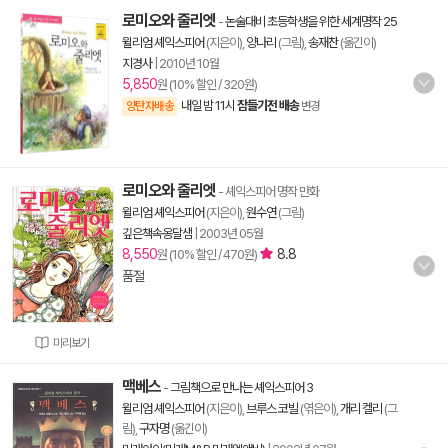
로미오와 줄리엣
-
논술대비 초등학생을 위한 세계명작 25
윌리엄 셰익스피어
(지은이),
양나리
(그림),
송재찬
(옮긴이)
지경사
|
2010년 10월
5,850
원 (10% 할인 / 320원)
내일 밤 11시
잠들기전 배송
양탄자배송
변경
로미오와 줄리엣
- 셰익스피어 명작 만화
윌리엄 셰익스피어
(지은이),
원수연
(그림)
깊은책속옹달샘
|
2003년 05월
8,550
8.8
원 (10% 할인 / 470원)
품절
미리보기
맥베스
-
그림책으로 만나는 셰익스피어 3
윌리엄 셰익스피어
(지은이),
브루스 코빌
(엮은이),
개리 켈리
(그
림),
구자명
(옮긴이)