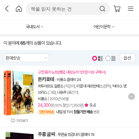
국내도서
어린이문학
이 분야에
65
개의 상품이 있습니다.
옵션
고전 표지 노트(랜덤, 대상도서 1만 원 이상 구매 시)
돈키호테
-
비룡소 클래식 24
에두아르도 알론소
(지은이),
미겔 데 세르반떼스
(원작),
빅터 G. 앰
브러스
(그림),
나송주
(옮긴이)
비룡소
|
2010년 06월
24,300
9.4
원 (10% 할인 / 1,350원)
내일 밤 11시
잠들기전 배송
양탄자배송
변경
미리보기
주홍 글씨
-
푸른숲 징검다리 클래식 19