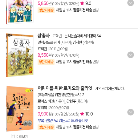
5,850
9.0
원 (10% 할인 / 320원)
내일 밤 11시
잠들기전 배송
양탄자배송
변경
삼총사
- 고학년
-
논리논술대비 세계명작 54
알렉상드르 뒤마
(지은이),
김자환
(엮은이)
효리원
|
2011년 09월
8,550
원 (10% 할인 / 470원)
내일 밤 11시
잠들기전 배송
양탄자배송
변경
어린이를 위한 로미오와 줄리엣
-
셰익스피어는 재밌다!
(초등학생을 위한 영원한 필독서) 2
로이스 버뎃
(지은이),
강현주
(옮긴이)
찰리북
|
2009년 07월
9,900
10.0
원 (10% 할인 / 550원)
부록 : 원문으로 읽는 로미오와 줄리엣
내일 밤 11시
잠들기전 배송
양탄자배송
변경
미리보기