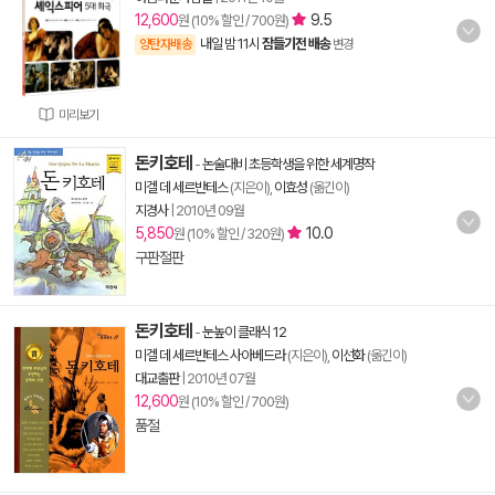
12,600
9.5
원 (10% 할인 / 700원)
내일 밤 11시
잠들기전 배송
양탄자배송
변경
미리보기
돈키호테
-
논술대비 초등학생을 위한 세계명작
미겔 데 세르반테스
(지은이),
이효성
(옮긴이)
지경사
|
2010년 09월
5,850
10.0
원 (10% 할인 / 320원)
구판절판
돈키호테
-
눈높이 클래식 12
미겔 데 세르반테스 사아베드라
(지은이),
이선화
(옮긴이)
대교출판
|
2010년 07월
12,600
원 (10% 할인 / 700원)
품절