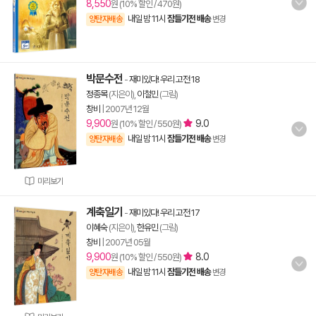
8,550
원 (10% 할인 / 470원)
내일 밤 11시
잠들기전 배송
양탄자배송
변경
박문수전
-
재미있다! 우리 고전 18
정종목
(지은이),
이철민
(그림)
창비
|
2007년 12월
9,900
9.0
원 (10% 할인 / 550원)
내일 밤 11시
잠들기전 배송
양탄자배송
변경
미리보기
계축일기
-
재미있다! 우리 고전 17
이혜숙
(지은이),
한유민
(그림)
창비
|
2007년 05월
9,900
8.0
원 (10% 할인 / 550원)
내일 밤 11시
잠들기전 배송
양탄자배송
변경