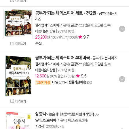
미리보기
공부가 되는 셰익스피어 세트 - 전2권
-
공부가 되는 시
리즈
윌리엄 셰익스피어
(지은이),
글공작소
(엮은이),
오양환
(감수)
아름다운사람들
|
2011년 10월
25,200
9.7
원 (10% 할인 / 1,400원)
품절
미리보기
공부가 되는 셰익스피어 4대 비극
-
공부가 되는 시리즈
윌리엄 셰익스피어
(지은이),
글공작소
(엮은이),
오양환
(감수)
아름다운사람들
|
2011년 10월
12,600
9.5
원 (10% 할인 / 700원)
내일 밤 11시
잠들기전 배송
양탄자배송
변경
미리보기
삼총사
-
논술대비 초등학생을 위한 세계명작 65
알렉상드르 뒤마
(지은이),
이상교
(옮긴이)
지경사
|
2003년 07월