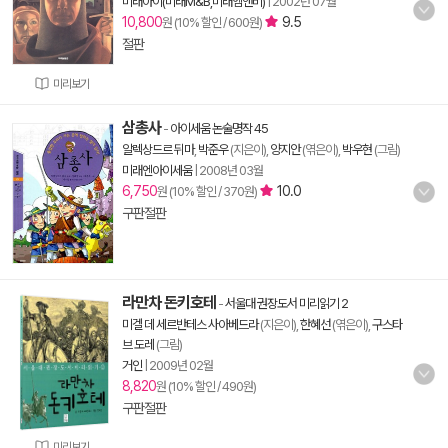
미래아이(미래M&B,미래엠앤비)
|
2002년 07월
10,800
9.5
원 (10% 할인 / 600원)
절판
미리보기
삼총사
-
아이세움 논술명작 45
알렉상드르 뒤마
,
박준우
(지은이),
양지안
(엮은이),
박우현
(그림)
미래엔아이세움
|
2008년 03월
6,750
10.0
원 (10% 할인 / 370원)
구판절판
라만차 돈키호테
-
서울대 권장도서 미리읽기 2
미겔 데 세르반테스 사아베드라
(지은이),
한혜선
(엮은이),
구스타
브 도레
(그림)
거인
|
2009년 02월
8,820
원 (10% 할인 / 490원)
구판절판
미리보기