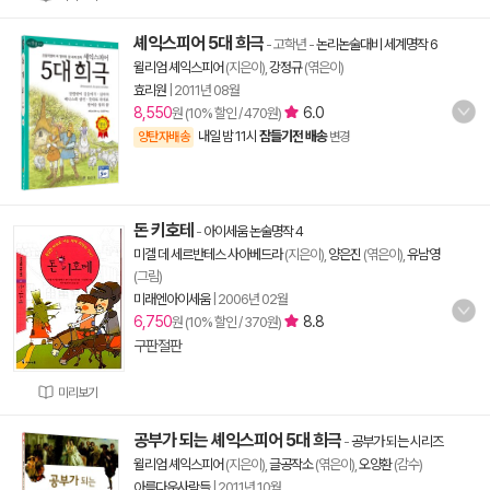
셰익스피어 5대 희극
- 고학년
-
논리논술대비 세계명작 6
윌리엄 셰익스피어
(지은이),
강정규
(엮은이)
효리원
|
2011년 08월
8,550
6.0
원 (10% 할인 / 470원)
내일 밤 11시
잠들기전 배송
양탄자배송
변경
돈 키호테
-
아이세움 논술명작 4
미겔 데 세르반테스 사아베드라
(지은이),
양은진
(엮은이),
유남영
(그림)
미래엔아이세움
|
2006년 02월
6,750
8.8
원 (10% 할인 / 370원)
구판절판
미리보기
공부가 되는 셰익스피어 5대 희극
-
공부가 되는 시리즈
윌리엄 셰익스피어
(지은이),
글공작소
(엮은이),
오양환
(감수)
아름다운사람들
|
2011년 10월