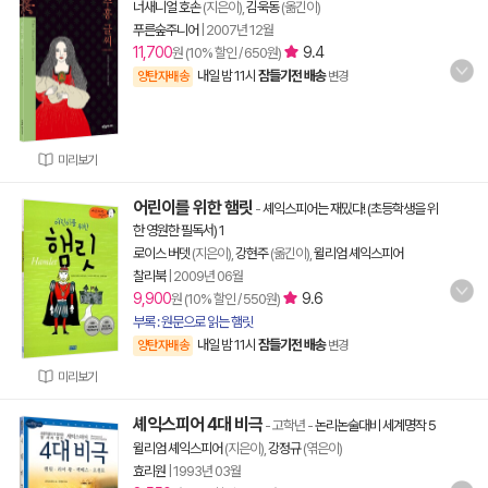
너새니얼 호손
(지은이),
김욱동
(옮긴이)
푸른숲주니어
|
2007년 12월
11,700
9.4
원 (10% 할인 / 650원)
내일 밤 11시
잠들기전 배송
양탄자배송
변경
미리보기
어린이를 위한 햄릿
-
셰익스피어는 재밌다! (초등학생을 위
한 영원한 필독서) 1
로이스 버뎃
(지은이),
강현주
(옮긴이),
윌리엄 셰익스피어
찰리북
|
2009년 06월
9,900
9.6
원 (10% 할인 / 550원)
부록 : 원문으로 읽는 햄릿
내일 밤 11시
잠들기전 배송
양탄자배송
변경
미리보기
셰익스피어 4대 비극
- 고학년
-
논리논술대비 세계명작 5
윌리엄 셰익스피어
(지은이),
강정규
(엮은이)
효리원
|
1993년 03월