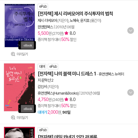
ePub
[전자책] 제시 리버모어의 주식투자의 법칙
제시 리버모어
(지은이),
노혜숙
,
윤지호
(옮긴이)
원앤원북스
|
2010년 06월
5,500
8.0
원 (270원)
50%
종이책 정가 대비
할인
미리읽기
대여
ePub
[전자책] 나의 블랙 미니 드레스 1
-
휴먼앤북스 뉴에이
지 문학선 2
김민서
(지은이)
휴먼앤북스(Human&Books)
|
2010년 08월
4,750
8.0
원 (240원)
50%
종이책 정가 대비
할인
2,000
대여가
원,
90일
미리읽기
ePub
[전자책] 데일 카네기 인간 관계론