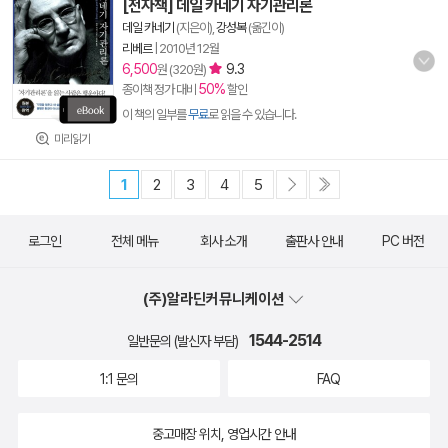
[전자책] 데일 카네기 자기관리론
데일 카네기
(지은이),
강성복
(옮긴이)
리베르
|
2010년 12월
6,500
9.3
원 (320원)
50%
종이책 정가 대비
할인
이 책의 일부를
무료
로 읽을 수 있습니다.
미리읽기
1
2
3
4
5
로그인
전체 메뉴
회사 소개
출판사 안내
PC 버전
(주)알라딘커뮤니케이션
1544-2514
일반문의 (발신자 부담)
1:1 문의
FAQ
중고매장 위치, 영업시간 안내