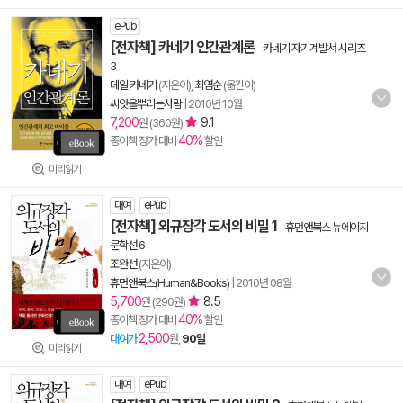
ePub
[전자책] 카네기 인간관계론
-
카네기 자기계발서 시리즈
3
데일 카네기
(지은이),
최염순
(옮긴이)
씨앗을뿌리는사람
|
2010년 10월
7,200
9.1
원 (360원)
40%
종이책 정가 대비
할인
미리읽기
대여
ePub
[전자책] 외규장각 도서의 비밀 1
-
휴먼앤북스 뉴에이지
문학선 6
조완선
(지은이)
휴먼앤북스(Human&Books)
|
2010년 08월
5,700
8.5
원 (290원)
40%
종이책 정가 대비
할인
2,500
대여가
원,
90일
미리읽기
대여
ePub