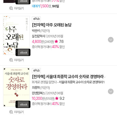
77%
종이책 정가 대비
할인
1,500
대여가
원,
90일
미리읽기
ePub
[전자책] 아주 오래된 농담
박완서
(지은이)
실천문학사
|
2010년 05월
4,800
7.6
원 (240원)
40%
종이책 정가 대비
할인
미리읽기
ePub
[전자책] 서울대 최종학 교수의 숫자로 경영하라
-
회계로 경영을 말한다
-
서울대 최종학 교수의 숫자로 경영하라 1
최종학
(지은이)
원앤원북스
|
2010년 06월
10,200
9.2
원 (510원)
40%
종이책 정가 대비
할인
미리읽기