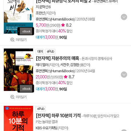
[전자책] 외규장각 도서의 비밀 2
-
휴먼앤북스 뉴에이
지 문학선 6
조완선
(지은이)
휴먼앤북스(Human&Books)
|
2010년 08월
5,700
8.2
원 (290원)
40%
종이책 정가 대비
할인
3,000
대여가
원,
90일
미리읽기
대여
ePub
[전자책] 자본주의의 매혹
- 돈과 시장의 경제사상사
제리 멀러
(지은이),
서찬주
,
김청환
(옮긴이)
휴먼앤북스(Human&Books)
|
2010년 04월
21,000
8.7
원 (1,050원)
40%
종이책 정가 대비
할인
3,000
대여가
원,
90일
미리읽기
ePub
[전자책] 하루 10분의 기적
- 하루 10분, 당신의 뇌가 일으
키는 놀라운 결과
KBS 수요기획팀
(지은이)