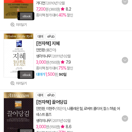
가디언
|
2010년 12월
7,200
8.2
원 (360원)
40%
종이책 정가 대비
할인
미리읽기
대여
ePub
[전자책] 지혜
안진환
(옮긴이)
생각의나무
|
2011년 02월
3,000
7.9
원 (150원)
75%
종이책 정가 대비
할인
1,500
대여가
원,
90일
미리읽기
대여
ePub
[전자책] 끌어당김
안진환
,
이현주
(엮은이),
나폴레온 힐
,
로버트 콜리어
,
찰스 하넬
,
어
네스트 홈즈
생각의나무
|
2011년 02월
3,000
8.6
원 (150원)