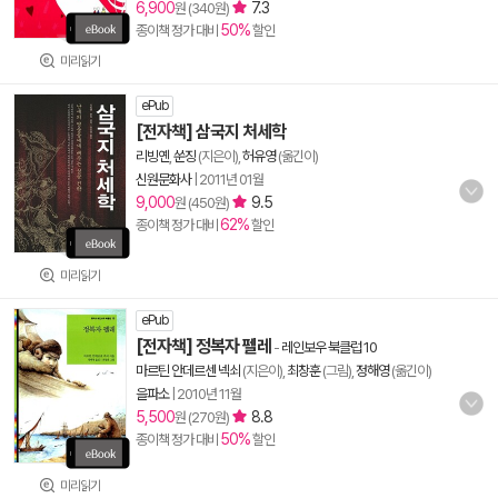
6,900
7.3
원 (340원)
50%
종이책 정가 대비
할인
미리읽기
ePub
[전자책] 삼국지 처세학
리빙옌
,
쑨징
(지은이),
허유영
(옮긴이)
신원문화사
|
2011년 01월
9,000
9.5
원 (450원)
62%
종이책 정가 대비
할인
미리읽기
ePub
[전자책] 정복자 펠레
-
레인보우 북클럽 10
마르틴 안데르센 넥쇠
(지은이),
최창훈
(그림),
정해영
(옮긴이)
을파소
|
2010년 11월
5,500
8.8
원 (270원)
50%
종이책 정가 대비
할인
미리읽기