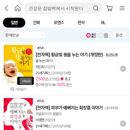
일반
만화
로맨스
판무
BL
옵션
ePub
[전자책] 황금빛 똥을 누는 아기 (개정판)
-
황금빛 똥
을 누는 아기 1
최민희
(지은이)
21세기북스
|
2010년 04월
7,500
8.3
원 (370원)
50%
종이책 정가 대비
할인
미리읽기
ePub
[전자책] 피부가 예뻐지는 화장품 이야기
- 네이버 파
워블로거 1위 꿀물의
이영현
(지은이)
21세기북스
|
2010년 04월