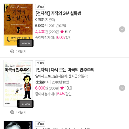
ePub
[전자책] 기적의 3분 설득법
이정훈
(지은이)
리더북스
|
2011년 02월
4,400
6.7
원 (220원)
60%
종이책 정가 대비
할인
미리읽기
ePub
[전자책] 다시 보는 미국의 민주주의
알렉시 드 토크빌
(지은이),
윤지근
(엮은이)
신원문화사
|
2010년 10월
6,000
10.0
원 (300원)
54%
종이책 정가 대비
할인
미리읽기
ePub