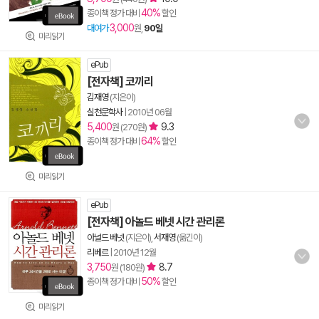
40%
종이책 정가 대비
할인
3,000
대여가
원,
90일
미리읽기
ePub
[전자책] 코끼리
김재영
(지은이)
실천문학사
|
2010년 06월
5,400
9.3
원 (270원)
64%
종이책 정가 대비
할인
미리읽기
ePub
[전자책] 아놀드 베넷 시간 관리론
아널드 베넷
(지은이),
서재영
(옮긴이)
리베르
|
2010년 12월
3,750
8.7
원 (180원)
50%
종이책 정가 대비
할인
미리읽기