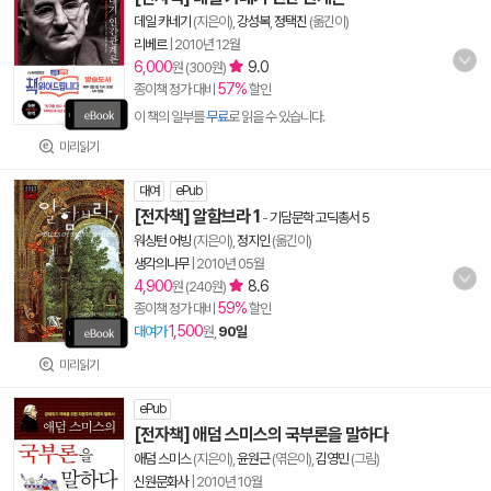
데일 카네기
(지은이),
강성복
,
정택진
(옮긴이)
리베르
|
2010년 12월
6,000
9.0
원 (300원)
57%
종이책 정가 대비
할인
이 책의 일부를
무료
로 읽을 수 있습니다.
미리읽기
대여
ePub
[전자책] 알함브라 1
-
기담문학 고딕총서 5
워싱턴 어빙
(지은이),
정지인
(옮긴이)
생각의나무
|
2010년 05월
4,900
8.6
원 (240원)
59%
종이책 정가 대비
할인
1,500
대여가
원,
90일
미리읽기
ePub
[전자책] 애덤 스미스의 국부론을 말하다
애덤 스미스
(지은이),
윤원근
(엮은이),
김영민
(그림)
신원문화사
|
2010년 10월