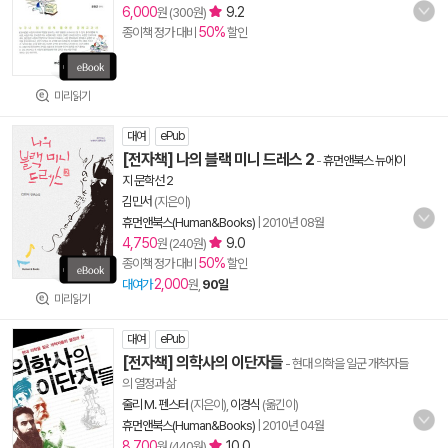
6,000
9.2
원 (300원)
50%
종이책 정가 대비
할인
미리읽기
대여
ePub
[전자책] 나의 블랙 미니 드레스 2
-
휴먼앤북스 뉴에이
지 문학선 2
김민서
(지은이)
휴먼앤북스(Human&Books)
|
2010년 08월
4,750
9.0
원 (240원)
50%
종이책 정가 대비
할인
2,000
대여가
원,
90일
미리읽기
대여
ePub
[전자책] 의학사의 이단자들
- 현대 의학을 일군 개척자들
의 열정과 삶
줄리 M. 펜스터
(지은이),
이경식
(옮긴이)
휴먼앤북스(Human&Books)
|
2010년 04월
8,700
10.0
원 (440원)