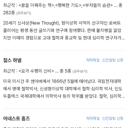
고, 이러한 성공 원칙을 발견하기 위해 힐에게 당대 최고의 기업가와
최근작 :
<꿈을 이뤄주는 책>
,
<행복한 기도>
,
<부자들의 습관>
… 총
부자 들을 인터뷰할 것을 강력하게 권했다. 힐은 이 제안을 받아들였
282종
(모두보기)
고, 20여 년에 걸쳐 500여 명의 성공한 인물들에 대한 인터뷰와 조사
20세기 신사상(New Thought), 형이상학 서적의 선구자인 로버트
를 실시했다. 이를 토대로 부의 축적과 성공, 번영에 관한 고전이자 베
콜리어는 평생 동안 글쓰기와 연구에 참여했다. 한때 불치병을 앓았
스트셀러인 『생각하라 그리고 부자가 되어라』의 초석을 마련했다. 세
지만 이때의 경험으로 고대 철학과 종교학 및 현대 심리학 연구자가
계 최초로 성공철학을 정립한 이 책은 전 세계적으로 1억 부 이상 팔
되었다. 이런 그의 연구가 80년 동안 현재 자기계발 서적의 초석이
리며 ‘성경 다음으로 가장 많이 팔린 책’이라는 타이틀을 얻었다. 이후
된 형이상학이다. 1950년 세상을 떠날 때까지 초긍정적 에너지로 삶
힐은 성공 원칙을 체계화하는 데 여생을 헌신했다. 동기 부여의 선구
을 변화시키는 살아 있는 메신저로 활동했다. 그는 마음이 신체를 변
찰스 하넬
저자파일
신간알림 신청
자였던 힐은 작가, 잡지 출판인, 강연가로 활동했을 뿐만 아니라 미국
화시킬 정도의 힘을 갖고 있을 뿐 아니라 부와 명예, 건강과 인생에서
의 윌슨 대통령과 루스벨트 대통령 등 정재계 지도자들의 컨설턴트를
최근작 :
<요가 수행의 신비>
… 총 5종
(모두보기)
추구하는 모든 것을 가져다 줄 수 있는 초의식의 근원으로 확신했다.
역임하는 등 오랫동안 다양한 분야에서 풍부한 경력을 쌓은 후 1970
미국 미시간 주 앤아버에서 1866년 5월에 태어났다. 국립전자대학
그리고 이런 그의 이론이 정립된 책 『The Secret of the Ages』을
년 88세의 나이로 미국 사우스캐롤라이나주에서 생을 마감했다. 이
에서 명예 철학박사, 신성형이상학 대학에서 철학·심리학 박사, 인도
출간했다. 그는 평생을 자조운동과 형이상학으로 미국 사회에 새로운
후 힐이 사망하기 8년 전에 설립한 ‘나폴레온 힐 재단’이 그의 철학을
두플렉스 국제대학에서 의학박사 등의 학위를 받았다. 철학, 심리학,
신흥부자를 만들어 낸 사상가로 높이 평가받는다. 로버트 콜리어가
지속적으로 세상에 알리고 있다. 국내에 출간한 저서로는 『나폴레온
인과법칙, 삶과 인간성에 관한 과학, 마음에 관한 과학 등에 관한 글을
설립한 <로버트 콜리어> 출판사는 그의 부인과 현재 그의 자녀, 손자,
힐 성공의 법칙』 『생각하라 그리고 부자가 되어라』 『놓치고 싶지 않
썼고, 이 모든 분야를 하나의 철학 체계로 정립하여 우리의 일상생활
증손자들의 헌신적인 노력으로 여전히 존재하고 있다. 데일 카네기를
은 나의 꿈 나의 인생』 등이 있다.
에 바로 적용할 수 있도록 하였다.
어네스트 홈즈
저자파일
신간알림 신청
비롯해 나폴레온 힐과 노먼 빈센트 역시 이 책을 성공학의 기초로 꼽
으며 현재까지 비밀스런 독서를 탐독하며 완전한 삶의 변화를 노리는