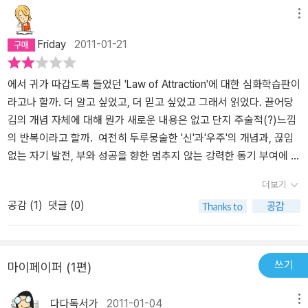
하기 쉽지만 그것은 마음먹기에 달린 것임을 이야기한다. 모든 사람
메뉴
들은 성공의 원동력을 가지고 있는 것이다. 성공의 원동력은 각자가
Friday
2011-01-21
가지고 있는 재능보다 더 중요한 '끌어당김'에 있는 것이다. '끌어당
김'이란 일종의 자기암시, 자기최면이라고 볼 수 있다. 우리들이 이루
고자 하는 인생의 목표를 일기장에 적어놓고 수시로 그것을 들여다
에서 귀가 따갑도록 들었던 'Law of Attraction'에 대한 심화학습판이
보면서 재확인하는 것이나, 학창시절 책상머리에 '목표' 하고 크게 써
라고나 할까. 더 알고 싶었고, 더 믿고 싶었고 그래서 읽었다. 끌어당
놓았던 문장들도 그런 일조의 자기암시에 해당하는 것이다. 성공에
김의 개념 자체에 대해 뭔가 새로운 내용은 없고 단지 주술적(?)느낌
이르는 길은 바로 이런 자기암시인 '끌어당김'에 있는 것이고 이것은
의 반복이라고 할까. 여전히 두루뭉술한 '신'과'우주'의 개념과, 끊임
'생각'에 의해서 좌우되는 것이다. 생각하고, 생각하고, 또 생각하라!
없는 자기 발전, 부와 성공을 향한 멈추지 않는 강력한 동기 부여에 대
긍정적인 생각을 통해 '끌어당김'을 작동시켜라 ! (p40) 내가 어떤 일
한 회의의 씨앗이 스물스물 싹을 틔우려 할때 자기 진압의 목적으
더보기
을 할 수 있다는 긍정의 힘이 바로 '끌어당김'이다. 생각? 그렇기에 생
로 읽으면 괜찮을 듯. *책접기 '사람은 누구나 그 내면에는 모든 두
공감 (
1
)
댓글 (0)
각은 긍정적인 생각을 해야 한다. 우리의 잠재이식은 건설적인 생각
려움을 극복할 수 있는 충분한 힘의 씨앗이 존재한다.' '아무리 사소한
(긍정적 생각)과 파괴적인 생각(부정적 생각)을 구분하지 못한다. 그
일이라도 우연히 일어난 일은 없다.' '사람들은 자기가 처한 상황을 개
래서 마음속의 두려움이나 자신감 상실 등의 부정적인 생각도 역시
선하고 싶어 안달하지만, 자기 자신을 개선할 생각은 하지 않는
현실로 바꾸려는 마음이 있게 마련이다. 그러니, 부정적인 생각을 하
다.' '거지에게만 배려와 동정을 베풀지 말자. 부자도 마찬가지로 가치
쓰기
마이페이퍼 (1편)
게 되면 그것도 자연스럽게 끌어당김에 의해서 이루어질 수 밖에 없
있는 사람이므로 똑같이 배려하고 존중해야 한다. 어떤 사람이나 사
는 것이다. 사람의 마음은 정원과 비슷하다. 우리는 정원을 아름답게
물을 대할 때도 이와 같은 사실을 잊지 말자.' '필요해 보이는 것보다
다다독서가
2011-01-04
메뉴