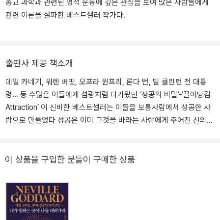
종교 과학과 관련된 영적 운동에 깊은 관심을 보여 많은 사람들에게
사람들의 최고의 성공학 바이블로 군림하고 있다.
관련 이론을 설파한 베스트셀러 작가다.
출판사 제공 책소개
데일 카네기, 워렌 버핏, 오프라 윈프리, 론다 번, 빌 클린턴 전 대통
령… 등 수많은 이들에게 섬광처럼 다가왔던 ‘성공의 비밀’-‘끌어당김
Attraction’ 이 신비한 베스트셀러는 이들을 보통사람에서 성공한 사
람으로 만들었다 성공은 이미 그것을 바라는 사람에게 주어진 신의
소중한 선물이다. 우리는 그 선물을 향해 손을 뻗기만 하면 된다. 우리
모두를 성공으로 이끄는 경이롭고도 황홀한 ‘끌어당김’의 비밀 우주와
신의 음성에 귀 기울이고 실행하면 성공은 이미 우리의 것이 된다 “우
이 상품을 구입한 분들이 구매한 상품
리가 내면의 마음을 열고 우주를 지배하는 긍정의 에너지, ‘끌어당
김’을 깨닫고 그것을 받아들여 작동시킨다면 우리에겐 언제나 기쁘고
힘찬 오늘만 있을 것이다. 때로 힘들고 슬픈 일이 다가오더라도, 때로
그 일이 너무나 감당하기 어려워 암담한 실패로 보일지라도 그것은