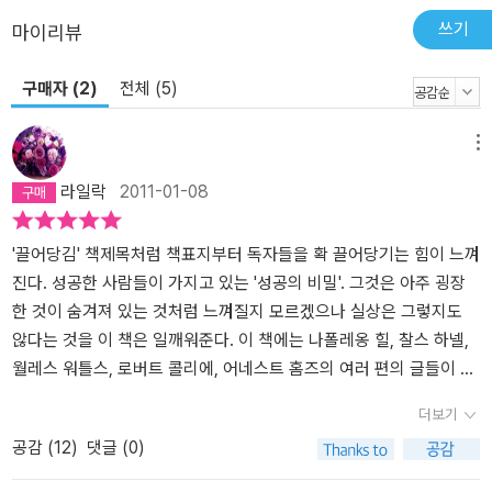
쓰기
마이리뷰
구매자 (2)
전체 (5)
메뉴
라일락
2011-01-08
'끌어당김' 책제목처럼 책표지부터 독자들을 확 끌어당기는 힘이 느껴
진다. 성공한 사람들이 가지고 있는 '성공의 비밀'. 그것은 아주 굉장
한 것이 숨겨져 있는 것처럼 느껴질지 모르겠으나 실상은 그렇지도
않다는 것을 이 책은 일깨워준다. 이 책에는 나폴레옹 힐, 찰스 하넬,
월레스 워틀스, 로버트 콜리에, 어네스트 홈즈의 여러 편의 글들이 실
려 있다. 이 글들을 읽어보면 같은 맥락을 가진 일관성있는 방향을 제
더보기
시해 주고 있다는 것을 금방 알 수 있는 것이다. 여기에서의 성공은 물
공감 (
12
)
댓글 (0)
론우리가 원하는 삶을 살아갈 수 있는 것을 말한다. 그런데, 우리가 원
하는 삶을 살아간다는 것이 얼마나 이루기 힘든것인가 하는 생각을