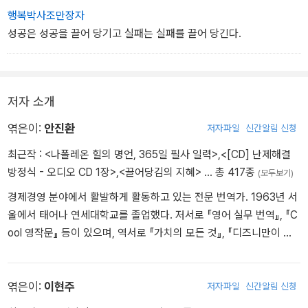
행복박사조만장자
성공은 성공을 끌어 당기고 실패는 실패를 끌어 당긴다.
저자 소개
엮은이:
안진환
저자파일
신간알림 신청
최근작 :
<나폴레온 힐의 명언, 365일 필사 일력>
,
<[CD] 난제해결
방정식 - 오디오 CD 1장>
,
<끌어당김의 지혜>
… 총 417종
(모두보기)
경제경영 분야에서 활발하게 활동하고 있는 전문 번역가. 1963년 서
울에서 태어나 연세대학교를 졸업했다. 저서로 『영어 실무 번역』, 『C
ool 영작문』 등이 있으며, 역서로 『가치의 모든 것』, 『디즈니만이 하
는 것』, 『글로벌 그린 뉴딜』, 『팀 쿡』, 『넛지』, 『스티브 잡스』, 『스틱!』,
『전쟁의 기술』, 『부자 아빠 가난한 아빠』, 『마켓 3.0』, 『괴짜경제학』,
『주식시장을 이기는 작은 책』 등이 있다.
엮은이:
이현주
저자파일
신간알림 신청