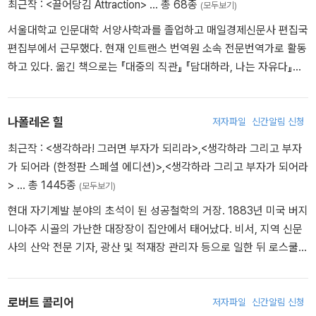
최근작 :
<끌어당김 Attraction>
… 총 68종
(모두보기)
서울대학교 인문대학 서양사학과를 졸업하고 매일경제신문사 편집국
편집부에서 근무했다. 현재 인트랜스 번역원 소속 전문번역가로 활동
하고 있다. 옮긴 책으로는 『대중의 직관』 『담대하라, 나는 자유다』
『넥스트 컨버전스』 『증오의 세기』 『음식은 자유다』 『위대한 연설 10
0』 『슈퍼클래스』 『유혹과 조종의 기술』 『뉴미디어의 제왕들』 『위닝
포인트』 『매력자본』 『X 이벤트』 『당신은 전략가입니까?』 『펭귄과 리
나폴레온 힐
저자파일
신간알림 신청
바이어던』 『살면서 한번은 묻게 되는 질문들』 『상상하면 이긴다』 등
최근작 :
<생각하라! 그러면 부자가 되리라>
,
<생각하라 그리고 부자
이 있다.
가 되어라 (한정판 스페셜 에디션)>
,
<생각하라 그리고 부자가 되어라
>
… 총 1445종
(모두보기)
현대 자기계발 분야의 초석이 된 성공철학의 거장. 1883년 미국 버지
니아주 시골의 가난한 대장장이 집안에서 태어났다. 비서, 지역 신문
사의 산악 전문 기자, 광산 및 적재장 관리자 등으로 일한 뒤 로스쿨에
진학했다. 그 후 《밥 테일러 매거진》의 기자로 일하던 중 ‘철강왕’ 앤
드루 카네기를 만나면서 인생의 경로가 완전히 바뀌었다. 카네기는
누구나 따르기만 하면 성공할 수 있는 원칙을 정립할 수 있다고 믿었
로버트 콜리어
저자파일
신간알림 신청