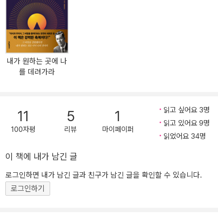
성공으로 향하는 조금 긴 우회로나 거친 디딤돌에 지나지 않을 것이
다. ” 「머리말」 중에서 전 세계 수천 만에게 끊임없이 전해지고 또 전
해졌던 그 ‘성공의 비밀’이 이제 우리 앞에서 펼쳐진다. 현대의 현자들
의 전해주는 귀하고도 수월한 ‘성공의 길’을 이 한 권의 책에 모았다.
이들의 한결같은 목소리를 통해 성공은 우리 자신과 멀리 있지 않으
내가 원하는 곳에 나
며, 마음을 모으고 제대로 생각하고, 제대로 행하여 제대로 된 길만 따
를 데려가라
라가면 반드시 성공할 수 있다는 사실을 절감하게 될 것이다. 아울러
성공과는 늘 거리가 멀었던 우리의 좌절하는 마음과 안이함에 깊은
각성의 울림을 전해준다. 이 책의 모든 글들은 ‘성공의 바이블’이라 할
읽고 싶어요 3명
11
5
1
수 있으며, 성공을 온몸으로 체득한 이들의 깊은 사고와 성실한 경험
읽고 있어요 9명
이 응축되어 있어 강한 설득력을 전해준다. 실제로 전 세계적인 베스
100자평
리뷰
마이페이퍼
읽었어요 34명
트셀러가 되었던 글들로 많은 이들에게 깊은 영향을 미쳤으며, 이 내
용을 자신에게 훈련시켜 크게 성공한 인물들도 많다. 성공을 꿈꾸지
이 책에 내가 남긴 글
만 여전히 안절부절못하고, 그저 낙담하고 어깨가 축 쳐진 많은 사람
로그인하면 내가 남긴 글과 친구가 남긴 글을 확인할 수 있습니다.
들의 눈을 뜨게 해주고, 몸을 움직이게 해주는 내용들이다. 강렬한 ‘끌
로그인하기
어당김’의 메시지가 머리와 마음, 몸으로 퍼져가고 뚜렷한 행로를 찾
아갈 때 성공은 자신도 모르는 사이에 다가와 있게 된다.