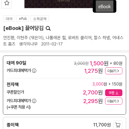
대여
ePub
소득공제
[eBook] 끌어당김
안진환
,
이현주
(엮은이),
나폴레온 힐
,
로버트 콜리어
,
찰스 하넬
,
어네스
트 홈즈
생각의나무
2011-02-17
1,500
원
대여 90일
+ 80원
3,000
원
1,275
원
카드최대혜택가
더보기
전자책
3,000
원 + 150원
2,700
원
쿠폰할인가
쿠폰
2,295
원
카드최대혜택가
더보기
(+쿠폰 적용 시)
종이책
11,700
원