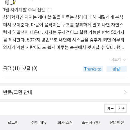
가꿀 수도, 아무렇게나 방치할 수도 있다. (p127) 다른 자기계발서들
조금 더 많이 주고, 받는 돈보다 조금 더 열심히 일한다면, 이익이 된
1월 자기계발 주목 신간
을 통해서도 많이 들어본 내용들이다. 긍정적인 생각을 하는 것의 중
다.'
심리학자인 저자는 해야 할 일을 미루는 심리에 대해 세밀하게 분석
요성. 그리고, 자신이 생각한대로 모든 일이 이루어질 수 있다는 것.
해서 보여준다. 마음이 움직이는 구조를 정확하게 알고 나면 자연스
여기에 더 중요한 것은 우리의 생각과 희망은 완벽한 것을 표현하는
럽게 해결책이 나온다. 저자는 구체적이고 실행 가능한 방법 50가지
위대한 마음과 조화로운 일치를 이루는 것이기에 생각을 했으면 그
를 제시한다. 50가지 방법으로 내면에 시스템을 갖추게 되면 아무리
생각을 실체로 만들어나가야 한다는 것이다. 이 책의 내용들은 이렇
의지가 약한 사람이라도 쉽게 미루는 습관에서 벗어날 수 있다. 행복
듯 쉽게 접했던 내용들이고, 단편적인글들이지만,이단편적인 글들이
을 찾기 위해 사용한 도구, 방법, 그리고 그 과정에서 겪게 된 성공과
모여서성공의 비밀을 풀어나가는 열쇠가되는 것이다. 책장을 넘길때
더보기
실패, 실망과 감사 등의 감정까지 가감 없이 담고 있다. 책의 말미에는
마다 나오는 주옥같은 명언들. 그 명언들은 한 번 읽고 접어두기에는
공감 (
11
)
댓글 (0)
행복 프로젝트를 진행하며 얻은 노하우와 자신의 도구들을 다운받을
아까운 그런 문장들이다. 줄줄이 꿰어서 가슴속에 담아두고되새기고,
수 있는 툴 박스를 소개하고 있다나폴레온 힐, 로버트 콜리에, 어네스
곱씹어야 보석이 될 수 있는 그런 글들이다. 이 책에서강조하는글귀
트 홈즈 등 현대의 현자들의 전해주는 귀하고도 수월한 ‘성공의 길’을
들 '모든 인간은...', '누구나...', '잠재력','가능성' '긍정적' 그리고 '성공'
반품/교환 안내
모은 책. 이들의 한결같은 목소리를 통해 성공은 우리 자신과 멀리 있
그래서 이 책은 모든 사람들에게 용기를 주는 책이며. 누구에게나 긍
지 않으며, 마음을 모으고 제대로 생각하고, 제대로 행하여 제대로 된
정적인 사고를 가지게 하는 책이며 성공의 비밀을 풀어주는 책인 것
길만 따라가면 반드시 성공할 수 있다는 사실을 절감하게 될 것이다.
이다. '힘, 용기, 성공은 마음속에 있는 긍정의 결과물'인 것이다. 성공
하기를 바라는 사람들이라면 성공한 자신의 모습을 마음속에 그리고,
로그인
전체 메뉴
회사 소개
출판사 안내
PC 버전
습관적인 생각이 될때까지 그것을 늘 떠올려야 할 것이다. 성공은 그