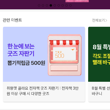
관련 이벤트
전체보기
취향껏 골라요 전자책 굿즈 자판기 : 전자책 3만
8월 특별 선
원 이상 구매 시 다양한 굿즈
바구니