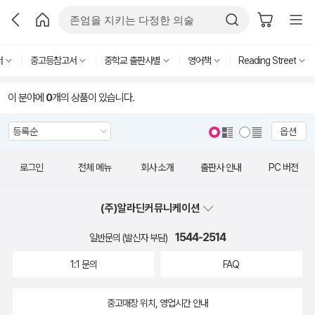
서
중고등참고서
중학교 출판사별
영어책
Reading Street
이 분야에
0
개의 상품이 있습니다.
옵션
로그인
전체 메뉴
회사 소개
출판사 안내
PC 버전
(주)알라딘커뮤니케이션
1544-2514
일반문의 (발신자 부담)
1:1 문의
FAQ
중고매장 위치, 영업시간 안내