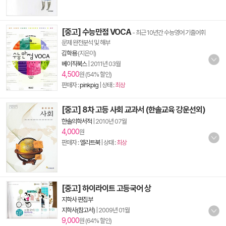
[중고] 수능만점 VOCA
- 최근 10년간 수능영어 기출어휘
문제 완전분석 및 해부
김학용
(지은이)
베이직북스
|
2011년 03월
4,500
원 (54% 할인)
판매자 :
pinkpig
| 상태 :
최상
[중고] 8차 고등 사회 교과서 (한솔교육 강운선외)
한솔의학서적
|
2010년 07월
4,000
원
판매자 :
엘리트북
| 상태 :
최상
[중고] 하이라이트 고등국어 상
지학사 편집부
지학사(참고서)
|
2009년 01월
9,000
원 (64% 할인)