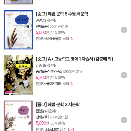
[중고] 해법 문학 5 수필.극문학
권일경
(지은이)
천재교육
|
2004년 01월
5,000
원 (44% 할인)
판매자 :
바람꽃돌이
| 상태 :
상
[중고] A+ 고등학교 영어 1 자습서 (김충배 외)
김충배
(지은이)
중앙교육진흥연구소
|
2009년 01월
5,760
원 (64% 할인)
판매자 :
쿨하게쒀리
| 상태 :
상
[중고] 해법 문학 3 시문학
권일경
(지은이)
천재교육
|
2004년 01월
5,000
원 (50% 할인)
판매자 :
kbok6016
| 상태 :
상