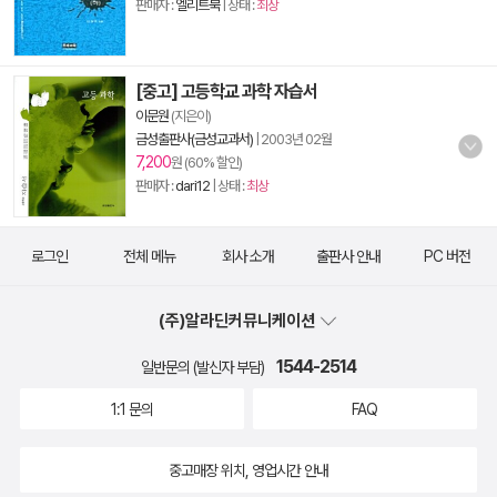
판매자 :
엘리트북
| 상태 :
최상
[중고] 고등학교 과학 자습서
이문원
(지은이)
금성출판사(금성교과서)
|
2003년 02월
7,200
원 (60% 할인)
판매자 :
dari12
| 상태 :
최상
로그인
전체 메뉴
회사 소개
출판사 안내
PC 버전
(주)알라딘커뮤니케이션
1544-2514
일반문의 (발신자 부담)
1:1 문의
FAQ
중고매장 위치, 영업시간 안내