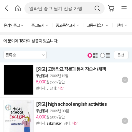
온라인중고
중고도서
중고등참고서
고등-자습서
전체
이 분야에
18
개의 상품이 있습니다.
옵션
[중고] 고등학교 적분과 통계 자습서/새책
두산동아
|
2009년 12월
5,000
원 (55% 할인)
판매자 :
..
| 상태 :
최상
[중고] high school english activities
두산동아
|
2009년 03월
4,000
원 (80% 할인)
판매자 :
saltshaker
| 상태 :
최상