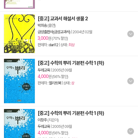
[중고] 교과서 해설서 생물 2
박희송
(출연)
금성출판사(금성교과서)
|
2004년 02월
3,000
원 (70% 할인)
판매자 :
dari12
| 상태 :
최상
[중고] 수학의 뿌리 기본편 수학 1 (하)
두레교육
|
2005년 09월
4,000
원 (56% 할인)
판매자 :
엘리트북
| 상태 :
상
[중고] 수학의 뿌리 기본편 수학 1 (하)
이창주
(지은이)
두레교육
|
2005년 09월
4,000
원 (56% 할인)