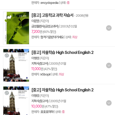
판매자 :
encyclopedia
| 상태 :
중
[중고] 고등학교 과학 자습서
- 2008년용
이문원
(지은이)
금성출판사(금성교과서)
|
2003년 02월
7,200
원 (60% 할인)
판매자 :
합격기운받아가세요
| 상태 :
최상
[중고] 자율학습 High School English 2
이맹성
(지은이)
지학사(참고서)
|
2005년 01월
11,000
원 (42% 할인)
판매자 :
k5bopil
| 상태 :
최상
[중고] 자율학습 High School English 2
이맹성
(지은이)
지학사(참고서)
|
2005년 01월
10,000
원 (47% 할인)
판매자 :
호호호하하
| 상태 :
중