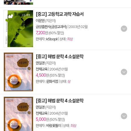
[중고] 고등학교 과학 자습서
이문원
(지은이)
금성출판사(금성교과서)
|
2003년 02월
7,200
원 (60% 할인)
판매자 :
k5bopil
| 상태 :
최상
[중고] 해법 문학 4 소설문학
권일경
(지은이)
천재교육
|
2004년 01월
4,500
원 (55% 할인)
판매자 :
문화서점
| 상태 :
상
[중고] 해법 문학 4 소설문학
권일경
(지은이)
천재교육
|
2004년 01월
5,000
원 (50% 할인)
판매자 :
바람꽃돌이
| 상태 :
최상