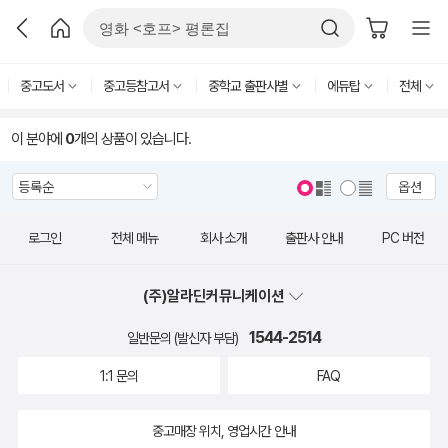
중고도서
중고등참고서
중학교 출판사별
에듀탑
전체
이 분야에
0
개의 상품이 있습니다.
옵션
로그인
전체 메뉴
회사 소개
출판사 안내
PC 버전
(주)알라딘커뮤니케이션
1544-2514
일반문의 (발신자 부담)
1:1 문의
FAQ
중고매장 위치, 영업시간 안내