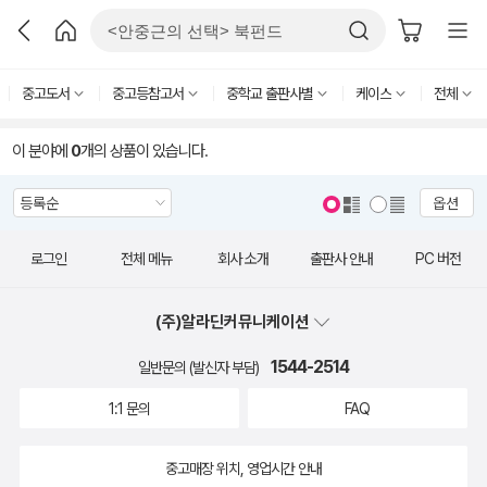
중고도서
중고등참고서
중학교 출판사별
케이스
전체
이 분야에
0
개의 상품이 있습니다.
옵션
로그인
전체 메뉴
회사 소개
출판사 안내
PC 버전
(주)알라딘커뮤니케이션
1544-2514
일반문의 (발신자 부담)
1:1 문의
FAQ
중고매장 위치, 영업시간 안내