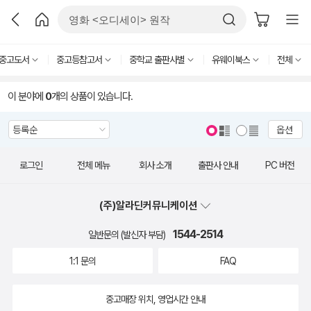
중고도서
중고등참고서
중학교 출판사별
유웨이북스
전체
이 분야에
0
개의 상품이 있습니다.
옵션
로그인
전체 메뉴
회사 소개
출판사 안내
PC 버전
(주)알라딘커뮤니케이션
1544-2514
일반문의 (발신자 부담)
1:1 문의
FAQ
중고매장 위치, 영업시간 안내