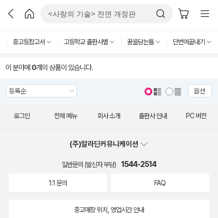
중고등참고서
고등학교 출판사별
꿈을담는틀
단번에끝내기
이 분야에
0
개의 상품이 있습니다.
옵션
로그인
전체 메뉴
회사 소개
출판사 안내
PC 버전
(주)알라딘커뮤니케이션
1544-2514
일반문의 (발신자 부담)
1:1 문의
FAQ
중고매장 위치, 영업시간 안내