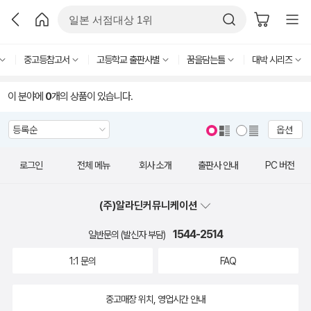
중고등참고서
고등학교 출판사별
꿈을담는틀
대박 시리즈
이 분야에
0
개의 상품이 있습니다.
옵션
로그인
전체 메뉴
회사 소개
출판사 안내
PC 버전
(주)알라딘커뮤니케이션
1544-2514
일반문의 (발신자 부담)
1:1 문의
FAQ
중고매장 위치, 영업시간 안내