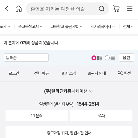
도서
중고등참고서
고등학교 출판사별
시사외국어사
전체
이 분야에
0
개의 상품이 있습니다.
옵션
로그인
전체 메뉴
회사 소개
출판사 안내
PC 버전
(주)알라딘커뮤니케이션
1544-2514
일반문의 (발신자 부담)
1:1 문의
FAQ
중고매장 위치, 영업시간 안내