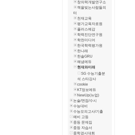
창의력개발연구소
책을빚는사람들의
터
천재교육
평가교육자료원
플러스예감
학력진단연구원
학천미디어
한국학력평가원
한나래
한솔GRU
해냄에듀
현재와미래
SG 수능기출분
석 스타강사
cookie
KT정보에듀
NewUp(뉴업)
논술/면접/수시
수능대비
수능모의고사/기출
예비 고등
중등 문제집
중등 자습서
중학경시대회