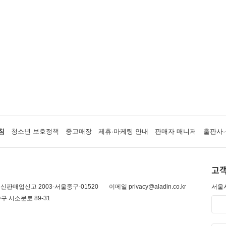
침
청소년 보호정책
중고매장
제휴·마케팅 안내
판매자 매니저
출판사·
고객
신판매업신고 2003-서울중구-01520
이메일 privacy@aladin.co.kr
서울시
구 서소문로 89-31