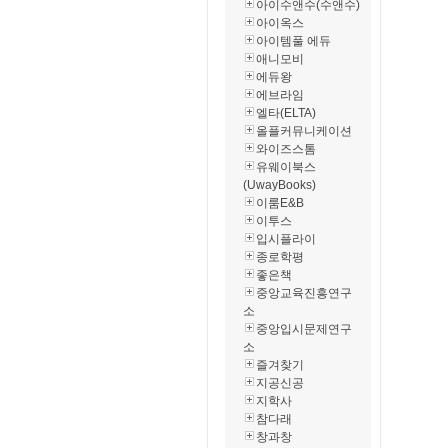
아이수앤수(수앤수)
아이옥스
아이템풀 에듀
애니모비
에듀왕
에브라임
엘타(ELTA)
올플커뮤니케이션
와이즈스톰
유웨이북스
(UwayBooks)
이룸E&B
이투스
입시플라이
종로학평
좋은책
중앙교육진흥연구
소
중앙입시문제연구
소
즐겨찾기
지공신공
지학사
참다래
창과창