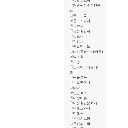
강남일교육
개념원리수학연구
소
골드교육
골드스터디
교학사
금성출판사
길토래비
김영사
꿈을담는틀
내신플러스(내신끝)
넥스웍
노잉
노피하이에듀케이
션
능률교육
능률영어사
다다
단단북스
대상에듀
대성출판문화사
대한교과서
더오름
두배의느낌
두배의느낌