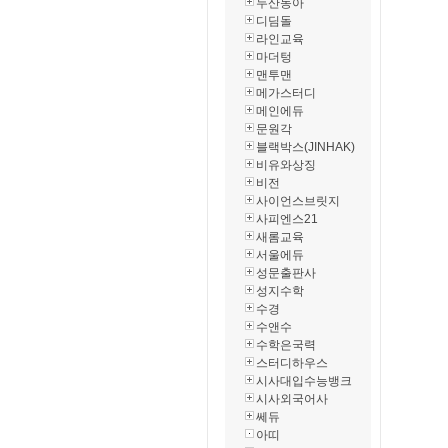
두산동아
디딤돌
라인교육
마더텅
맨투맨
메가스터디
메인에듀
문원각
블랙박스(JINHAK)
비유와상징
비전
사이언스브릿지
사피엔스21
새롬교육
서울에듀
성문출판사
성지수학
수경
수앤수
수학은국력
스터디하우스
시사대입수능뱅크
시사외국어사
쎄듀
아띠