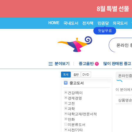
HOME
국내도서
전자책
만권당
외국도서
첫달무료
온라인 
분야보기
중고음반
많이 판매된 중고
N
1천원부터
온라인
중고음반
중고도서
이 분야에
건강/취미
경제경영
상품명
고전
과학
대학교재/전문서적
만화
미분류도서
사전/기타