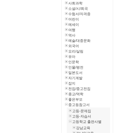
사회과학
소설/시/희곡
수험서/자격증
어린이
에세이
여행
역사
예술/대중문화
외국어
요리/살림
유아
인문학
인물/평전
일본도서
자기계발
잡지
전집/중고전집
종교/역학
좋은부모
중고등참고서
고등-문제집
고등-자습서
고등학교 출판사별
강남교육