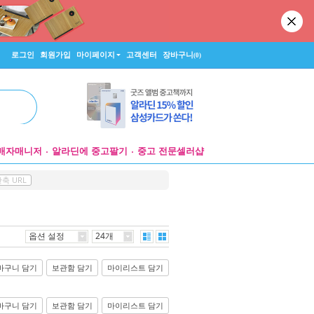
로그인
회원가입
마이페이지
고객센터
장바구니
(0)
매자매니저
알라딘에 중고팔기
중고 전문셀러샵
축 URL
옵션 설정
24개
바구니 담기
보관함 담기
마이리스트 담기
바구니 담기
보관함 담기
마이리스트 담기