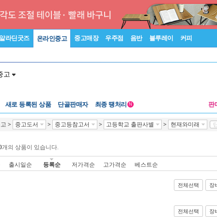
알라딘굿즈
중고매장
우주점
음반
블루레이
커피
온라인중고
중고
새로 등록된 상품
단골판매자
최종 땡처리
판
N
중고
>
중고도서
>
중고등참고서
>
고등학교 출판사별
>
현재와미래
단
0
개의 상품이 있습니다.
순
출시일순
등록순
저가격순
고가격순
베스트순
전체선택
장
전체선택
장