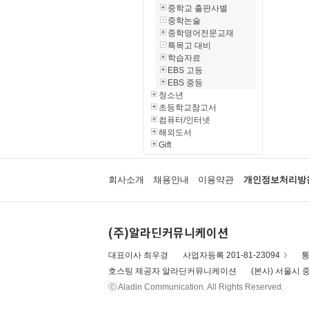
중학교 출판사별
중학논술
중학영어전문교재
특목고 대비
학습자료
EBS 고등
EBS 중등
청소년
초등학교참고서
컴퓨터/인터넷
해외도서
Gift
회사소개
채용안내
이용약관
개인정보처리방
(주)알라딘커뮤니케이션
대표이사 최우경
사업자등록 201-81-23094
통
호스팅 제공자 알라딘커뮤니케이션
(본사) 서울시 중
ⓒ Aladin Communication. All Rights Reserved.