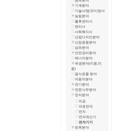
금속분야
기계분야
기술사/법규/시방서
농림분야
물류관리사
변리사
사회복지사
산업디자인분야
산업응용분야
섬유분야
안전관리분야
에너지분야
위생분야(이용,미
용)
음식료품 분야
자동차분야
전기분야
전문사무분야
전자분야
의공
의료전자
전자
전자계산기
전자기기
토목분야