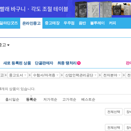
알라딘굿즈
중고매장
우주점
음반
블루레이
커피
온라인중고
중고
새로 등록된 상품
단골판매자
최종 땡처리
판
N
중고
>
중고도서
>
수험서/자격증
>
산업인력관리공단
>
전자분야
>
전
0
개의 상품이 있습니다.
순
출시일순
등록순
저가격순
고가격순
베스트순
전체선택
장
전체선택
장