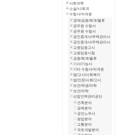
사회과학
소설/시/희곡
수험서/자격증
경제/금융/회계/물류
공무원 수험서
공무원 수험서
공인중개사/주택관리사
공인중개사/주택관리사
교원임용고시
교원임용시험
금융/회계/물류
기사/기능사
기타 수험서/자격증
법/고시/사회복지
법/인문/사회/고시
보건/위생/의학
보건/의학
산업인력관리공단
건축분야
공예분야
공인노무사
광업분야
교통분야
국토개발분야