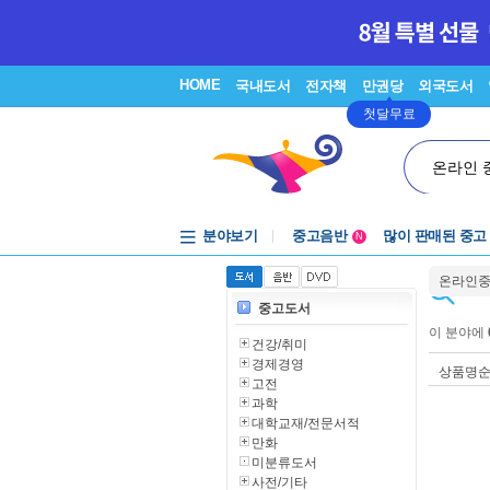
HOME
국내도서
전자책
만권당
외국도서
첫달무료
온라인 
분야보기
중고음반
많이 판매된 중고
N
1천원부터
온라인
중고음반
중고도서
이 분야에
건강/취미
경제경영
상품명
고전
과학
대학교재/전문서적
만화
미분류도서
사전/기타