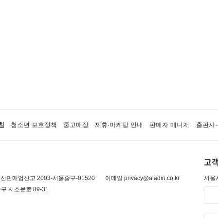
침
청소년 보호정책
중고매장
제휴·마케팅 안내
판매자 매니저
출판사·
고객
신판매업신고 2003-서울중구-01520
이메일 privacy@aladin.co.kr
서울시
구 서소문로 89-31