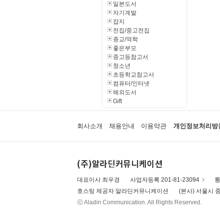
일본도서
자기계발
잡지
전집/중고전집
종교/역학
좋은부모
중고등참고서
청소년
초등학교참고서
컴퓨터/인터넷
해외도서
Gift
회사소개
채용안내
이용약관
개인정보처리방
(주)알라딘커뮤니케이션
대표이사 최우경
사업자등록 201-81-23094
통
호스팅 제공자 알라딘커뮤니케이션
(본사) 서울시 중
ⓒ Aladin Communication. All Rights Reserved.