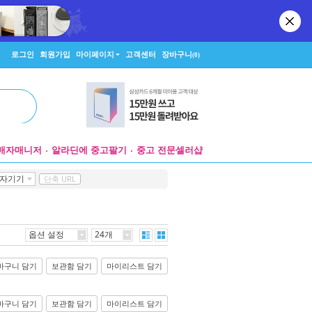
로그인
회원가입
마이페이지
고객센터
장바구니
(0)
매자매니저
알라딘에 중고팔기
중고 전문셀러샵
자기기
단축 URL
옵션 설정
24개
바구니 담기
보관함 담기
마이리스트 담기
바구니 담기
보관함 담기
마이리스트 담기