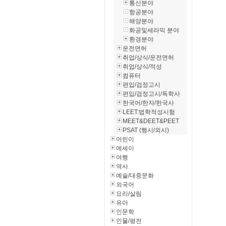
통신분야
항공분야
해양분야
화공및세라믹 분야
환경분야
운전면허
취업/상식/운전면허
취업/상식/적성
컴퓨터
편입/검정고시
편입/검정고시/독학사
한국어/한자/한국사
LEET:법학적성시험
MEET&DEET&PEET
PSAT (행시/외시)
어린이
에세이
여행
역사
예술/대중문화
외국어
요리/살림
유아
인문학
인물/평전