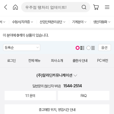
서
수험서/자격증
산업인력관리공단
기계분야
생산자동화
이 분야에
0
개의 상품이 있습니다.
옵션
로그인
전체 메뉴
회사 소개
출판사 안내
PC 버전
(주)알라딘커뮤니케이션
1544-2514
일반문의 (발신자 부담)
1:1 문의
FAQ
중고매장 위치, 영업시간 안내