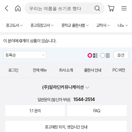
중고도서
중고등참고서
중학교 출판사별
교학사
나노
이 분야에
0
개의 상품이 있습니다.
옵션
로그인
전체 메뉴
회사 소개
출판사 안내
PC 버전
(주)알라딘커뮤니케이션
1544-2514
일반문의 (발신자 부담)
1:1 문의
FAQ
중고매장 위치, 영업시간 안내