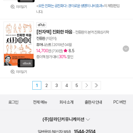
<
모든 진화는 공진화다 : 경이로운 생명의 나비효과>
의 체험판입
미리읽기
니다.
ePub
[전자책] 진화한 마음
- 전중환의 본격 진화심리학
전중환
(지은이)
휴머니스트
|
2019년 04월
14,700
8.5
원 (730원)
30%
종이책 정가 대비
할인
미리읽기
1
2
3
4
5
로그인
전체 메뉴
회사 소개
출판사 안내
PC 버전
(주)알라딘커뮤니케이션
1544-2514
일반문의 (발신자 부담)