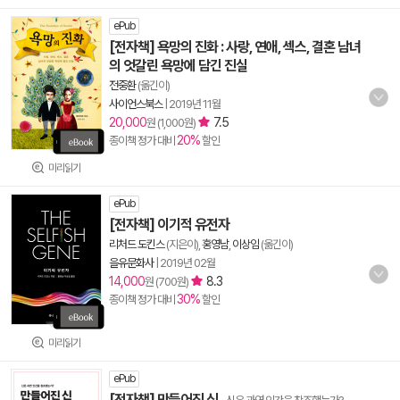
ePub
[전자책] 욕망의 진화 : 사랑, 연애, 섹스, 결혼 남녀
의 엇갈린 욕망에 담긴 진실
전중환
(옮긴이)
사이언스북스
|
2019년 11월
20,000
7.5
원 (1,000원)
20%
종이책 정가 대비
할인
미리읽기
ePub
[전자책] 이기적 유전자
리처드 도킨스
(지은이),
홍영남
,
이상임
(옮긴이)
을유문화사
|
2019년 02월
14,000
8.3
원 (700원)
30%
종이책 정가 대비
할인
미리읽기
ePub
[전자책] 만들어진 신