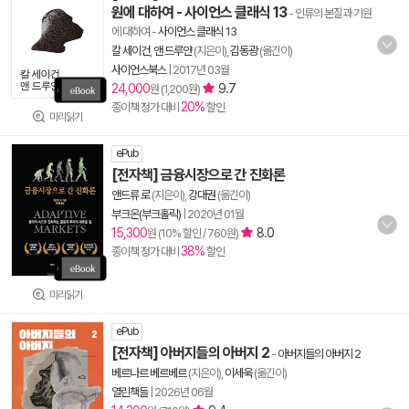
원에 대하여 - 사이언스 클래식 13
- 인류의 본질과 기원
에 대하여
-
사이언스 클래식 13
칼 세이건
,
앤 드루얀
(지은이),
김동광
(옮긴이)
사이언스북스
|
2017년 03월
24,000
9.7
원 (1,200원)
20%
종이책 정가 대비
할인
미리읽기
ePub
[전자책] 금융시장으로 간 진화론
앤드류 로
(지은이),
강대권
(옮긴이)
부크온(부크홀릭)
|
2020년 01월
15,300
8.0
원 (10% 할인 / 760원)
38%
종이책 정가 대비
할인
미리읽기
ePub
[전자책] 아버지들의 아버지 2
-
아버지들의 아버지 2
베르나르 베르베르
(지은이),
이세욱
(옮긴이)
열린책들
|
2026년 06월