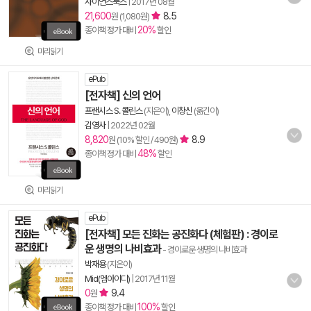
사이언스북스
|
2017년 08월
21,600
8.5
원 (1,080원)
20%
종이책 정가 대비
할인
미리읽기
ePub
[전자책] 신의 언어
프랜시스 S. 콜린스
(지은이),
이창신
(옮긴이)
김영사
|
2022년 02월
8,820
8.9
원 (10% 할인 / 490원)
48%
종이책 정가 대비
할인
미리읽기
ePub
[전자책] 모든 진화는 공진화다 (체험판) : 경이로
운 생명의 나비효과
- 경이로운 생명의 나비효과
박재용
(지은이)
Mid(엠아이디)
|
2017년 11월
0
9.4
원
100%
종이책 정가 대비
할인