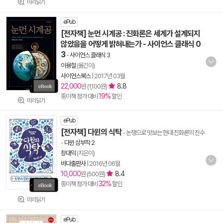
미리읽기
ePub
[전자책] 눈먼 시계공 : 진화론은 세계가 설계되지
않았음을 어떻게 밝혀내는가 - 사이언스 클래식 0
3
-
사이언스 클래식 3
이용철
(옮긴이)
사이언스북스
|
2017년 03월
22,000
8.8
원 (1,100원)
19%
종이책 정가 대비
할인
미리읽기
ePub
[전자책] 다윈의 식탁
- 논쟁으로 맛보는 현대 진화론의 진수
-
다윈 삼부작 2
장대익
(지은이)
바다출판사
|
2016년 06월
10,000
8.4
원 (500원)
32%
종이책 정가 대비
할인
미리읽기
ePub