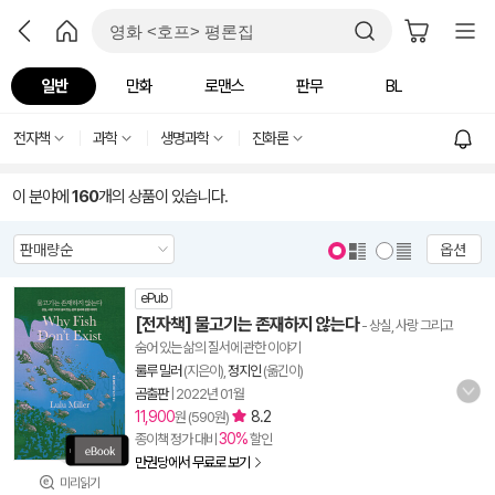
일반
만화
로맨스
판무
BL
전자책
과학
생명과학
진화론
이 분야에
160
개의 상품이 있습니다.
옵션
ePub
[전자책] 물고기는 존재하지 않는다
- 상실, 사랑 그리고
숨어 있는 삶의 질서에 관한 이야기
룰루 밀러
(지은이),
정지인
(옮긴이)
곰출판
|
2022년 01월
11,900
8.2
원 (590원)
30%
종이책 정가 대비
할인
만권당에서 무료로 보기
미리읽기