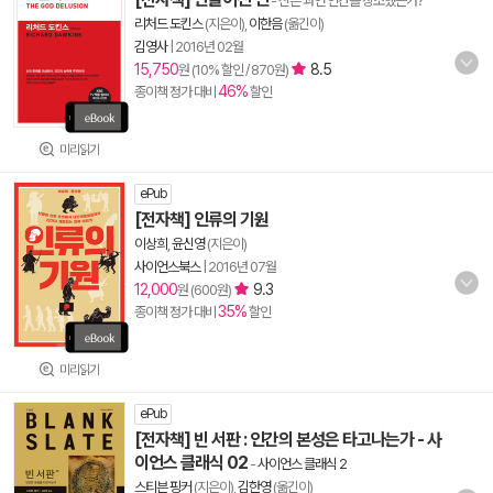
- 신은 과연 인간을 창조했는가?
리처드 도킨스
(지은이),
이한음
(옮긴이)
김영사
|
2016년 02월
15,750
8.5
원 (10% 할인 / 870원)
46%
종이책 정가 대비
할인
미리읽기
ePub
[전자책] 인류의 기원
이상희
,
윤신영
(지은이)
사이언스북스
|
2016년 07월
12,000
9.3
원 (600원)
35%
종이책 정가 대비
할인
미리읽기
ePub
[전자책] 빈 서판 : 인간의 본성은 타고나는가 - 사
이언스 클래식 02
-
사이언스 클래식 2
스티븐 핑커
(지은이),
김한영
(옮긴이)