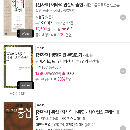
[전자책] 이타적 인간의 출현
- 게임이론으로 푸는 인간 본
성 진화의 수수께끼, 개정증보판
최정규
(지은이)
뿌리와이파리
|
2014년 07월
10,500
8.3
원 (520원)
30%
종이책 정가 대비
할인
ePub
[전자책] 생명이란 무엇인가
- 개정판
린 마굴리스
,
도리언 세이건
(지은이),
김영
(옮긴이)
리수
|
2015년 06월
13,860
10.0
원 (690원)
30%
종이책 정가 대비
할인
미리읽기
ePub
[전자책] 통섭 : 지식의 대통합 - 사이언스 클래식 0
5
- 지식의 대통합
-
사이언스 클래식 5
에드워드 윌슨
(지은이),
최재천
,
장대익
(옮긴이)