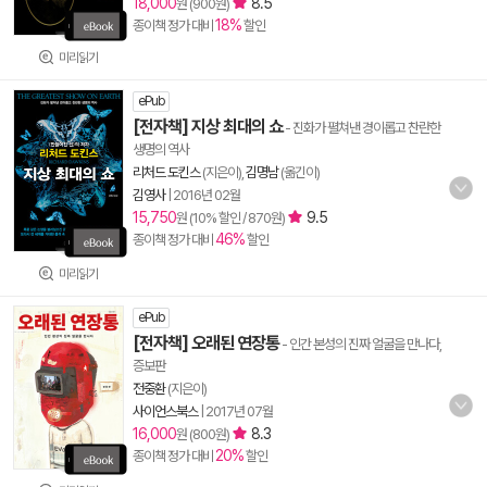
18,000
8.5
원 (900원)
18%
종이책 정가 대비
할인
미리읽기
ePub
[전자책] 지상 최대의 쇼
- 진화가 펼쳐낸 경이롭고 찬란한
생명의 역사
리처드 도킨스
(지은이),
김명남
(옮긴이)
김영사
|
2016년 02월
15,750
9.5
원 (10% 할인 / 870원)
46%
종이책 정가 대비
할인
미리읽기
ePub
[전자책] 오래된 연장통
- 인간 본성의 진짜 얼굴을 만나다,
증보판
전중환
(지은이)
사이언스북스
|
2017년 07월
16,000
8.3
원 (800원)
20%
종이책 정가 대비
할인