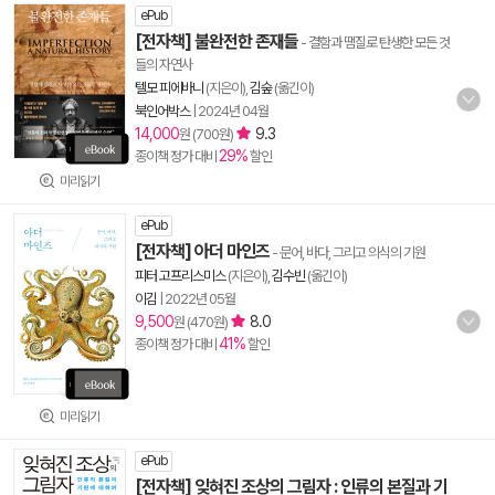
ePub
[전자책] 불완전한 존재들
- 결함과 땜질로 탄생한 모든 것
들의 자연사
텔모 피에바니
(지은이),
김숲
(옮긴이)
북인어박스
|
2024년 04월
14,000
9.3
원 (700원)
29%
종이책 정가 대비
할인
미리읽기
ePub
[전자책] 아더 마인즈
- 문어, 바다, 그리고 의식의 기원
피터 고프리스미스
(지은이),
김수빈
(옮긴이)
이김
|
2022년 05월
9,500
8.0
원 (470원)
41%
종이책 정가 대비
할인
미리읽기
ePub
[전자책] 잊혀진 조상의 그림자 : 인류의 본질과 기