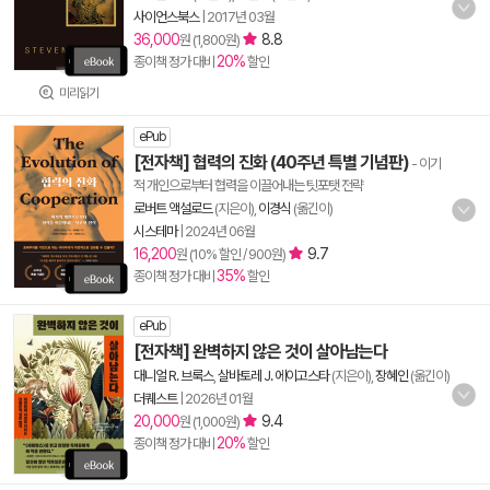
사이언스북스
|
2017년 03월
36,000
8.8
원 (1,800원)
20%
종이책 정가 대비
할인
미리읽기
ePub
[전자책] 협력의 진화 (40주년 특별 기념판)
- 이기
적 개인으로부터 협력을 이끌어내는 팃포탯 전략
로버트 액설로드
(지은이),
이경식
(옮긴이)
시스테마
|
2024년 06월
16,200
9.7
원 (10% 할인 / 900원)
35%
종이책 정가 대비
할인
ePub
[전자책] 완벽하지 않은 것이 살아남는다
대니얼 R. 브룩스
,
살바토레 J. 에이고스타
(지은이),
장혜인
(옮긴이)
더퀘스트
|
2026년 01월
20,000
9.4
원 (1,000원)
20%
종이책 정가 대비
할인