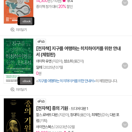
14,300
9.4
원 (710원)
20%
종이책 정가 대비
할인
미리읽기
ePub
[전자책] 지구를 여행하는 히치하이커를 위한 안내
서 (체험판)
아이작 유엔
(지은이),
성소희
(옮긴이)
알레
|
2025년 07월
0
원
<
지구를 여행하는 히치하이커를 위한 안내서>
의 체험판입니다.
미리읽기
ePub
[전자책] 종의 기원
-
드디어 다윈 1
찰스 로버트 다윈
(지은이),
장대익
(옮긴이),
최재천
(감수),
다윈 포
럼
(기획)
사이언스북스
|
2023년 02월