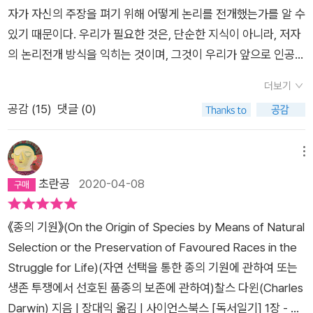
자가 자신의 주장을 펴기 위해 어떻게 논리를 전개했는가를 알 수
없었다. 진화학자로서 늘 마음이 불편하고 죄송스러운 상황이었
있기 때문이다. 우리가 필요한 것은, 단순한 지식이 아니라, 저자
다. 10여 년 전, 다윈의 주요 저작의 번역 정본을 만들자는 취지하
의 논리전개 방식을 익히는 것이며, 그것이 우리가 앞으로 인공지
에 몇몇 진화학자들로 구성된 ‘다윈 포럼’이 꾸려졌고『종의 기원』
능에 맞설 수 있는 유일한 것이다. '종의 기원' 또한 그에 해당된
은 영광스럽게도 내 몫이 되었다. 번역 정본을 위해 우리는『종의
더보기
다. 우리는 이 책 '종의 기원'을 찰스 다윈이 진화론을 주장한 책으
기원』의 판본들(총 6판) 중 저자의 독창성과 과감함이 가장 잘 드
공감 (
15
)
댓글 (0)
로 알고 있고, 갈라파고스의 핀치새가 진화론의 예시가 된다고 익
러나 있다고 평가받는 초판을 번역 텍스트로 삼기로 했다. 사실,
히 알고 있지만, 직접 이 책을 읽는다면 다윈이 그 당시 주된 이론
오탈자만 수정하고 몇 달 만에 재출간한 2판을 가장 좋다고 평가
인 창조론을 반박하기 위해 얼마나 정교하게 자신의 논리를 전개
메뉴
하는 학자들도 있지만, 2판에도 적잖은 변화가 있음이 밝혀져 최
했는가를 느끼게 되고, 다윈에게 경외심을 품게 된다. 특히 이 당
근에는 초판을 가장 중시하는 추세다. 게다가 국내 번역본들의 경
초란공
2020-04-08
시 DNA에 대한 지식이 없는 상태에서, 치밀한 관찰만으로 이렇
우에는 웬일인지 대개 6판 번역본이어서 초판을 제대로 번역하
게까지 논리를 전개한 것에는 가히 감탄사만 나오게 된다.정말 명
는 작업이 더욱 절실했다. -장대익(서울 대학교 자유 전공학부 교
《종의 기원》(On the Origin of Species by Means of Natural
저다. 이 정도 책은 되어야 인간의 시야를 바꿀 수 있다. 그리고
수) 인류 역사상 가장 위대한 아이디어, 자연 선택을 통한 진화 그
Selection or the Preservation of Favoured Races in the
이 책을 번역해낸 다윈학회가 너무 감사하다. 죽기 전까지 반드시
장엄한 사상의 조용한 탄생을 목격할 수 있는 『종의 기원』 초판
Struggle for Life)(자연 선택을 통한 종의 기원에 관하여 또는
읽어야 할, 아니 나이 30살 전에는 반드시 읽어봐야 할 책으로,
다윈 포럼 강호정 생태학자. 현재 연세 대학교 사회 환경 시스템
생존 투쟁에서 선호된 품종의 보존에 관하여)찰스 다윈(Charles
나는 이 책을 추천한다.
공학부 교수로 재직하며, 전 지구적 기후 변화가 생태계에 야기하
Darwin) 지음 | 장대익 옮김 | 사이언스북스 [독서일기] 1장 - 사