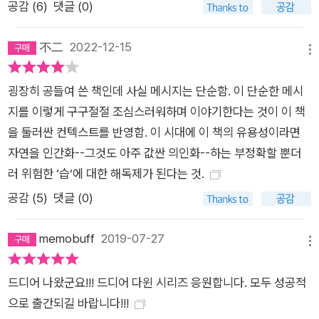
공감 (
6
)
댓글 (0)
이어 올해 가을 김성한 전주교대 교수 번역의 『인간과 동물의 감
정 표현』이 출간될 예정이고, 올해 겨울에는 하버드 부부 교수인
不二
2022-12-15
피터 크랜트와 로즈메리 그랜트, 리처드 도킨스, 에드워드 윌슨,
메뉴
스티븐 핑커 등 세계적인 진화학자들을 최재천 교수가 직접 인터
뷰하고 정리한 『다윈의 사도들』 등이 출간될 예정이다. 그리고 다
굉장히 공들여 쓴 책인데 사실 메시지는 단순함. 이 단순한 메시
윈 포럼과 함께 (주)사이언스북스에서는 2019년 하반기부터 강
지를 이렇게 구구절절 조심스러워하며 이야기한다는 것이 이 책
연회, 북 콘서트 등 다양한 다윈 관련 행사를 진행할 예정이다. 장
을 둘러싼 컨텍스트를 반영함. 이 시대에 이 책의 유용성이라면
대익 서울대 교수가 번역하고 최재천 이화여대 에코 과학부 교수
자연을 인간화--그것도 아주 값싼 의인화--하는 부정확할 뿐더
가 이끈 다윈 포럼이 기획하고 감수한 한국 진화 생물학계의 역량
러 위험한 ‘습‘에 대한 해독제가 된다는 것.
을 결집한 최초의 다윈 선집 「드디어 다윈」 시리즈 그 첫 번째 책!
공감 (
5
)
댓글 (0)
우리 주위에서 살아가는 유기체들의 상호 관계에 대해 우리가 상
당히 무지하다는 점을 감안할 때, 종 및 변종의 기원에 대해 설명
memobuff
2019-07-27
메뉴
하지 못하는 부분이 아직 많이 남아 있다는 사실은 그리 놀라운
일이 아니다. 왜 어떤 종은 넓은 영역에 걸쳐 많은 수로 분포하는
드디어 나왔군요!!! 드디어 다윈 시리즈 응원합니다. 모두 성공적
반면, 가까운 관계인 다른 종은 좁은 영역에서 드물게 존재하는지
으로 출간되길 바랍니다!!!
를 과연 그 누가 설명할 수 있을까? 그렇지만 이 상호 관계는 상