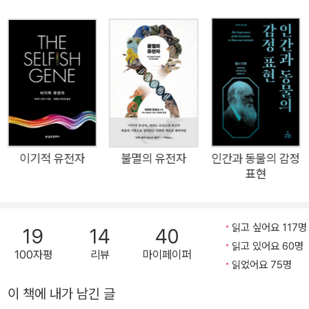
페르니쿠스처럼 인류의 지위를 우주의 중심에서 변방으로 쫓아
낸 인류 역사상 가장 중요한 혁명의 예언자이자, 마르크스, 프로
이트와 함께 현대를 만든 사상가 중 한 사람으로 평가받는다. 특
히 체제 경쟁에서 사회주의가 몰락하고, 신경 과학의 발달로 정신
의학의 패러다임이 바뀌면서 예언자의 자리에서 물러나 마르크
스와 프로이트와는 달리 다윈은 21세기 현재도 자연 과학은 물
론, 인문 사회 과학 등 학문 세계 전반에서 강력한 영향력을 발휘
하고 있다. 다윈 사상의 출발점이라 할 『종의 기원』 초판을 진화
이기적 유전자
불멸의 유전자
인간과 동물의 감정
생물학자가 번역한 최초의 우리말 정본(定本) 이번에 (주)사이
표현
언스북스와 장대익 교수가 펴낸 『종의 기원』은 1859년에 출간된
초판(1판)을 번역한 것이다. 『종의 기원』은 1859년 이후 1872년
읽고 싶어요 117명
까지 모두 여섯 번의 개정 작업이 이뤄지는데, 그때마다 다윈은
19
14
40
읽고 있어요 60명
오탈자를 교정하기도 하고, 그 이전 판에 대해서 제기된 비판들을
100자평
리뷰
마이페이퍼
읽었어요 75명
모아 반론을 제기하기도 하고, 자신의 이론을 변경하기도 하고,
용어를 새로 도입하기도 한다. 그래서 ‘자연 선택을 통한 진화’라
이 책에 내가 남긴 글