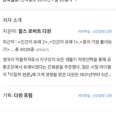
저자 소개
지은이:
찰스 로버트 다윈
저자파일
신간알림 신청
최근작 :
<인간의 유래 2>
,
<인간의 유래 1>
,
<종의 기원 톺아보
기>
… 총 4026종
(모두보기)
영국의 박물학자로서 지구상의 모든 생물이 자연선택을 통해 공
통조상에서 유래되었다는 진화론을 주장했다. 젊은 시절 라이엘
의 『지질학 원론』에 크게 영향을 받은 다윈은 1831년부터 5년간
영국의 과학탐험선인 비글호를 타고 세계를 탐험한다. 남아메리
카에서 많은 화석을 발견한 다윈은 과거에 멸종한 생물이 현재 살
기획:
다윈 포럼
저자파일
신간알림 신청
아 있는 종과 유사하고, 특히 태평양의 갈라파고스 제도에 서식하
는 동식물이 기후 조건이 비슷한 남아메리카 대륙에 존재하는 동
식물과 크게 다르다는 것을 관찰한다. 그러면서 생물이 지역에 따