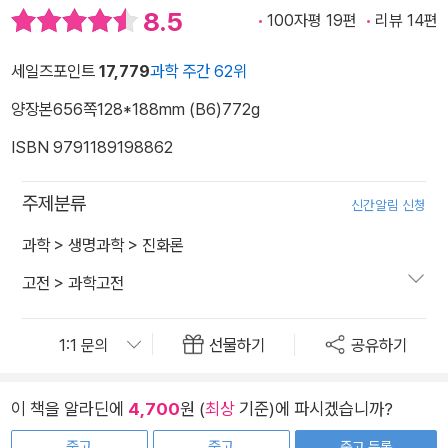
8.5
100자평 19편
리뷰 14편
세일즈포인트
17,779
과학 주간 62위
양장본
656쪽
128*188mm (B6)
772g
ISBN 9791189198862
주제분류
신간알림 신청
과학
>
생명과학
>
진화론
고전
>
과학고전
선물하기
공유하기
이 책을 알라딘에
4,700
원 (
최상
기준)에 파시겠습니까?
중고
중고
중고 등록