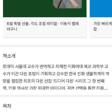
8월 특별 선물. 각도 조절 테이블 · 이동식 빨래
가장 빠르게
바구니
합
책소개
장대익 서울대 교수가 번역하고 최재천 이화여대 에코 과학부 교
수가 이끈 다윈 포럼이 기획하고 감수한 한국 진화 생물학계의 역
량을 결집한 최초의 다윈 선집 '드디어 다윈' 시리즈 그 첫 번째
책. 인류 역사상 가장 위대한 아이디어, 자연 선택을 통한 진화.
그 장엄한 사상의 조용한 탄생을 목격할 수 있는 <종의 기원> 초
판이다.
목차