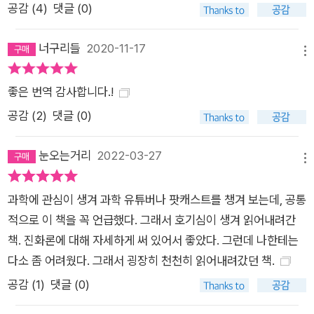
공감 (
4
)
댓글 (0)
당히 중요하다. 왜냐하면, 그것은 현존하는 모든 생명체의 안녕
(安寧), 그리고 내가 믿는 바로는 장래의 번영 및 변화까지도 결
너구리들
2020-11-17
메뉴
정하기 때문이다. 더욱이 우리는 과거의 여러 지질 시대 동안에
생존했던 수많은 생명체의 상호 관계에 대해서는 훨씬 더 무지하
좋은 번역 감사합니다.!
다. 많은 부분이 분명하지 않은 채로 남아 있고 앞으로도 그럴 것
공감 (
2
)
댓글 (0)
이다. 하지만 나는 종이라는 것은 불변하는 존재가 아니며, 하나
의 종에서 나온 것으로 인정받는 변종들이 그 종의 자손들인 것과
눈오는거리
2022-03-27
마찬가지로, 소위 동일한 속(屬)이라고 부르는 집단에 속해 있는
메뉴
종들은 어떤 다른(대개는 멸절한) 종의 직계 자손들이라는 점을
과학에 관심이 생겨 과학 유튜버나 팟캐스트를 챙겨 보는데, 공통
완전히 확신하고 있다. 더 나아가 나는 자연 선택이 이 변화)의 유
적으로 이 책을 꼭 언급했다. 그래서 호기심이 생겨 읽어내려간
일한 방법은 아니지만 주된 방법이라는 것을 확신한다. -찰스 다
책. 진화론에 대해 자세하게 써 있어서 좋았다. 그런데 나한테는
윈 어느덧 이 땅에도 바야흐로 ‘생물학의 세기’가 찾아왔습니다.
다소 좀 어려웠다. 그래서 굉장히 천천히 읽어내려갔던 책.
그러나 섭섭하게도 이 나라에서 생물학을 하는 대부분의 학자는
엄밀한 의미에서 생물학자가 아닙니다. 생물을 연구 대상으로 화
공감 (
1
)
댓글 (0)
학이나 물리학을 하는 자연 과학자들입니다. 그러다 보니 서양과