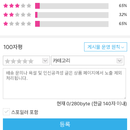
역 출간하면서 진화 생물학의 최근까지의 역사적 성과와 다윈 문
6.5%
헌에 대한 최신 연구를 바탕으로 다윈 사상의 원래 모습을 복원하
3.2%
기 위해 노력했다. 예를 들어, ‘진화(evolution)’라는 단어부터 재
6.5%
검토했다. 사실 ‘진화’라는 용어는 『종의 기원』 초판에서 사용된
적이 없다. 다윈주의를 사회 현상에 적용해 인종주의와 우생학의
100자평
게시물 운영 원칙
요람 역할을 했다고 평가되는 사회 다윈주의 창시자 허버트 스펜
서의 영향을 받은 게 명백해 보이는 ‘진보’라는 뉘앙스가 강하게
카테고리
배어 있는 ‘진화’라는 단어를 다윈이 처음 쓴 것은 1871년 출간된
『인간의 유래와 성선택』부터다. 그리고 『종의 기원』에 사용된 것
은 1872년 출간된 6판부터다. 그 전까지 다윈은 자신의 ‘진화’ 개
념이 ‘진보’ 개념과 혼용되는 것을 극도로 회피했고, 실제로 초판
에서는 진화라는 단어 대신 “변화를 동반한 계승(descent with
현재
0
/280byte (한글 140자 이내)
modification)”만을 사용한다. 그리고 나중에 ‘진화’를 사용하게
스포일러 포함
되었을 때에도 이 단어가 ‘진보’가 아니라 ‘전개(unfolding)’로 읽
히기 원했다. 다윈 사상의 원점을 찾기 위한 장대익 교수의 이러
등록