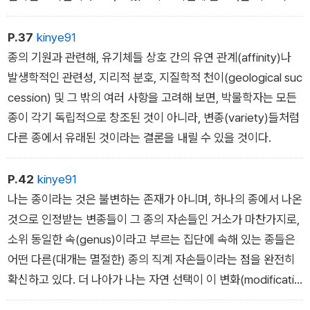
은 불완전할 수밖에 없다‘(36쪽)고 하고 있지만, 이 책이 불완전
하다면 다른 책은?)
P.37
kinye91
종의 기원과 관련해, 유기체들 상호 간의 유연 관계(affinity)나
발생학적인 관련성, 지리적 분호, 지질학적 천이(geological suc
cession) 및 그 밖의 여러 사항을 고려해 보면, 박물학자는 모든
종이 각기 독립적으로 창조된 것이 아니라, 변종(variety)들처럼
다른 종에서 유래된 것이라는 결론을 내릴 수 있을 것이다.
P.42
kinye91
나는 종이라는 것은 불변하는 존재가 아니며, 하나의 종에서 나온
것으로 인정받는 변종들이 그 종의 자손들인 거소가 마찬가지로,
소위 동일한 속(genus)이라고 부르는 집단에 속해 있는 종들은
어떤 다른(대개는 멸절한) 종의 직계 자손들이라는 점을 완전히
확신하고 있다. 더 나아가 나는 자연 선택이 이 변화(modificatio
n)의 유일한 방법은 아니지만 주된 방법이라는 것을 확신한다.