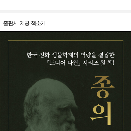
감정표현』(1872) 등의 책을 저술했다. 『인간의 유래』에서 다윈
운동, 재단 활동 등을 통해 대중에게 과학을 알리고 생명 사랑을
은 『종의 기원』(1859)에서 펼친 자신의 이론을 인간에게 적용하
실천하는 데 앞장서 왔다. 2013년 세계적인 동물학자 제인 구달
는 한편, 성(性)선택에 대해 자세하게 논의한다.
박사와 함께 생명다양성재단을 설립했으며, 현재는 재단 이사장
출판사 제공 책소개
을 맡고 있다. 서울대학교에서 동물학을 전공하고, 미국 펜실베이
니아 주립대학교에서 생태학 석사학위를, 하버드 대학교에서 생
물학 박사학위를 받았다. 하버드 대학교 전임강사를 거쳐 미시건
대학교 교수로 재직했다. 1992~1995년 미시건 소사이어티 오
브 펠로우즈 프로그램Michigan Society of Fellows의 주니어
펠로우Junior Fellow에 선정되었으며, 7개의 국제 학술지 편집
위원을 역임했다. 서울대학교 생명과학부 교수, 이화여자대학교
에코과학부 석좌교수, 환경운동연합 공동대표, 한국생태학회장,
국립생태원 초대원장, 유엔 생물다양성협약 의장 등을 지냈다. 1
989년 미국곤충학회 젊은과학자상, 2000년 대한민국과학문화
상, 2002년 국제환경상, 2004년 올해의 여성운동상, 2023년
청암교육상, 2024년 후광학술상을 수상했다. 『다윈 지능』, 『양
심』, 『생명이 있는 것은 다 아름답다』, 『과학자의 서재』를 비롯하