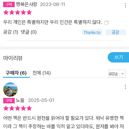
달리 상당수의 생물학과 혹은 생명 과학과 교수들은 다윈의 진화
행복은사랑
2023-08-11
메뉴
론에 정통하지 않습니다. 일반 생물학 수업을 하면서 정작 진화
부분은 가르치지 않고 자기 학습 과제로 내주는 교수들이 의외로
우리 개인은 특별하지만 우리 인간은 특별하지 않다.
많습니다. 일반 독자는 둘째 치더라도 저는 우선 이 땅의 생물학
공감 (
1
)
댓글 (0)
자들에게 드디어 다윈을 제대로 접할 기회를 마련됐다는 점이 무
엇보다도 기쁩니다. 다윈의 책을 원문으로 읽는 일은 그리 녹록하
지 않습니다. 이제 드디어 다윈의 저서들을 제대로 된 우리말 번
쓰기
마이리뷰
역으로 읽을 수 있게 됐습니다. 모름지기 다윈을 읽지 않고 생물
을 연구한다는 것은 거의 성경이나 코란을 읽지 않고 성직자가 되
구매자 (6)
전체 (14)
는 것에 진배없다고 생각합니다. 이제 모두 떳떳하고 당당한 생물
학자가 되시기 바랍니다. -최재천(다윈 포럼 대표, 이화 여자 대
메뉴
학교 석좌 교수) 이렇게 멋진 과학 고전이 그동안 우리 국내 독자
노을
2025-05-01
들에게 낯설게 느껴졌던 것은 참으로 안타까운 일이다. 가장 큰
이유는 아마도『종의 기원』의 번역이 제대로 이뤄져 있지 않았기
어떤 책은 반드시 원전을 읽어야 할 필요가 있다. 워낙 유명한 책
때문일 것이다. 몇몇 번역본이 시중에 나와 있긴 하지만, 정확하
이라 그 책이 주장하는 바를 익히 알고 있더라도, 원저를 봐야 저
면서도 일반 독자들의 눈높이를 고려한 번역 정본이랄 만한 것이