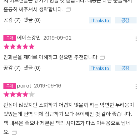
서 어르신들은 읽기가 힘들 것 같습니다. 내용은 다른 분들께서
대한 훼손하지 않으면서, 우리말 독자들이 다윈의 뜻을 정확하게
훌륭히 써주셔서 생략합니다.
파악할 수 있도록 문장들을 다듬었다. 이런 의미에서 이 책은 우
공감 (
7
)
댓글 (0)
리나라에서 처음으로 진화학자가 제대로 번역한 『종의 기원』의
우리말 정본(定本)이라고 할 수 있다. 인류 역사상 가장 위대한
에이스강민
2019-09-02
메뉴
아이디어, 자연 선택을 통한 진화 그 장엄한 사상의 조용한 탄생
을 목격할 수 있는 『종의 기원』 초판 이번에서 (주)사이언스북스
진화론을 제대로 이해하고 싶으면 추천합니다
에서 출간된 『종의 기원』은 다윈 선집이라고 할 수 있는 「드디어
공감 (
7
)
댓글 (0)
다윈」 시리즈의 한 권이다. 최재천 이화여대 석좌 교수를 대표로
해서, 생태학자 강호정, 진화 윤리학자 김성한, 진화학자 장대익,
poirot
2019-09-16
진화 심리학자 전중환, 출판인 주일우, 진화 경제학자 최정규가
메뉴
회원으로 있는 다윈 포럼이 기획하고 준비하고 있는 「드디어 다
관심이 많았지만 소화하기 어렵지 않을까 하는 막연한 두려움이
윈」 시리즈는 『종의 기원』, 『인간의 유래와 성선택』, 『인간과 동물
있었는데 번역 덕에 접근하기 보다 용이해진 것 같아 좋습니다.
의 감정 표현』 같은 다윈의 원전들과 한국 진화 생물학을 대표하
책 내용은 좋으나 제본된 책의 사이즈가 다소 아쉬움으로 남네
는 연구자들이라고 할 다윈 포럼 회원들의 다윈 또는 다윈주의 관
요.
련 도서들로 이루어질 예정입니다. 이번에 출간된 『종의 기원』에