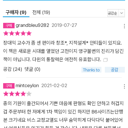
한 노력은 『종의 기원』 마지막 문장에서 살펴볼 수 있다. 처음에
몇몇 또는 하나의 형태로 숨결이 불어넣어진 생명이 불변의 중력
구매자 (9)
전체 (19)
법칙에 따라 이 행성이 회전하는 동안 여러 가지 힘을 통해 그토
grandbleu9282
2019-07-27
록 단순한 시작에서부터 가장 아름답고 경이로우며 한계가 없는
메뉴
형태로 전개되어 왔고 지금도 전개되고 있다는, 생명에 대한 이런
장대익 교수가 좀 센 편이라 창조*, 지적설계* 안티들이 있지요.
시각에는 장엄함이 깃들어 있다. 수많은 진화론 책에서 인용되는
이 책은 새로운 시대를 열었던 고전이지 영구불변의 진리가 담긴
이 문장에서 ‘전개되다.’라고 번역되어 있는 원래 단어는 evoluti
책이 아닙니다. 다윈의 통찰력은 여전히 유효합니다.
on의 동사형인 evolve다. 『종의 기원』 초판에서 단 한 번, 그것
도 마지막 단어로 사용되고 있다. 우리나라에서 기존에 출간된 수
공감 (
24
)
댓글 (0)
많은 판본들이 이 단어를 ‘진화’로 번역했다. 심지어 초판을 번역
한 판본도 그렇게 번역했다. 하지만 장대익 교수는 이것을 다윈의
mintceylon
2021-02-02
메뉴
원래 뜻을 따라 ‘전개’로 바로잡았다. 이 외에도 ‘생존 경쟁’으로
번역되던 struggle for existence를 ‘생존 투쟁’으로, 번역자마
종의 기원이 출간되어서 기쁜 마음에 판형도 확인 안하고 허겁지
다 온갖 다른 방식으로 번역되던 descent with modification를
겁 주문부터 한 저에게 1차 책임이 있긴 하지만 B6사이즈는단행
‘변화를 동반한 계승’으로 다듬어 내는 등 진화학계의 정합적인
본 크기네요 비스 교정교열도 너무 숨막히게 다닥다닥 붙어있어
용어 사용을 위한 기초를 닦았다. 뿐만 아니라 다윈의 원문을 최