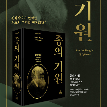
여 수십여 권의 책을 쓰고 번역했다. 저서 『개미제국의 발견』의
영문판을 존스홉킨스 대학교 출판부에서 출간했으며, 아카데믹
출판사Academic Press에서 펴낸 『동물행동학 백과사전Encyc
lopedia of Animal Behavior』의 총괄 편집장을 맡았다. 케임브
리지 대학교 출판부에서 나온 곤충 진화 책 2권의 편집자로도 활
동했다. 스승 에드워드 윌슨의 책을 한국어로 번역한 『통섭』은 베
스트셀러에 오르며 학계뿐 아니라 한국 사회 전반에 걸쳐 경직된
경계 문화를 허무는 엄청난 변화를 일으켰다. 최근에는 찰스 다윈
의 책을 연구하고 번역하는 다윈포럼을 이끌고 있다.