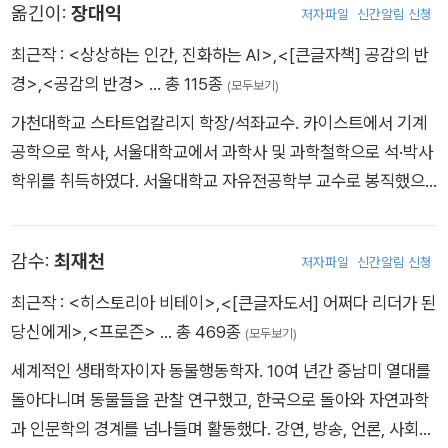
옮긴이:
장대익
라 서로 다르게 변할 수 있다고 생각하게 된다. 런던으로 돌아온
저자파일
신간알림 신청
다윈은 표본에 대한 깊은 고찰과 지속적인 연구를 통해 진화가 일
최근작 :
<상상하는 인간, 진화하는 AI>
,
<[큰글자책] 공감의 반
어났으며, 이러한 변화는 서서히 일어났고, 오랜 세월이 필요했으
경>
,
<공감의 반경>
… 총 115종
(모두보기)
며, 현존하는 모든 종은 결국 하나의 생명체에서 기원했다는 이론
가천대학교 스타트업칼리지 학장/석좌교수. 카이스트에서 기계
을 세우게 된다. 다윈은 종 내의 변이가 무작위하게 일어났고 이
공학으로 학사, 서울대학교에서 과학사 및 과학철학으로 석·박사
렇게 다양한 변이를 갖춘 개체들은 환경의 적응능력에 따라 선택
학위를 취득하였다. 서울대학교 자유전공학부 교수로 봉직했으
되거나 소멸된다고 했다. 다윈은 그의 이론을 『종의 기원』에 담아
며, 한국인지과학회 회장, 구글코리아 앱생태계 포럼 의장 등을
출판한다. 다윈의 이론은 일부 학자에게는 열렬한 지지를 받았지
역임하였다. 저서로 《다윈의 식탁》, 《공감의 반경》 등이 있다.
만 종교계에 엄청난 파문을 던졌고, 많은 사람에게 맹렬한 비난을
감수:
최재천
저자파일
신간알림 신청
받았다. 다윈 자신은 신학과 사회학에 관한 언급을 극도로 꺼렸지
최근작 :
<히스토리아 비테이>
,
<[큰글자도서] 어쩌다 리더가 된
만, 많은 학자가 자신들의 이론을 지지하는 수단으로 다윈의 이론
당신에게>
,
<프로즌>
… 총 469종
을 이용하면서 과학계뿐만 아니라 사회 전반에 걸쳐 큰 영향을 미
(모두보기)
치게 된다. 다윈은 평생을 묵묵하게 자신의 연구에 정진한 학자로
세계적인 생태학자이자 동물행동학자. 10여 년간 중남미 열대를
서 『비글호 탐험』(1839)과 『종의 기원』(1859)에 이어, 『가축과
돌아다니며 동물들을 관찰 연구했고, 한국으로 돌아와 자연과학
재배작물의 변이』(1868), 『인간의 유래』(1871), 『인간과 동물의
과 인문학의 경계를 넘나들며 활동했다. 강연, 방송, 언론, 사회