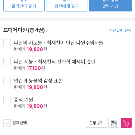
알라딘에 팔기
회원에게 팔기
알림 신청
드디어 다윈 (총 4권)
신간알림 신청
다윈의 사도들 - 최재천이 만난 다윈주의자들
판매가
19,800
원
다윈 지능 - 최재천의 진화학 에세이, 2판
판매가
17,100
원
인간과 동물의 감정 표현
판매가
19,800
원
종의 기원
판매가
19,800
원
전체선택
모두보기