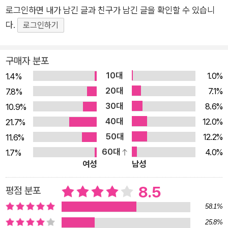
는 개념을 논증하는 3부작이라고 할 『인간의 유래와 성선택』(18
로그인하면 내가 남긴 글과 친구가 남긴 글을 확인할 수 있습니
71년), 『인간과 동물의 감정 표현』(1872년)을 완간하는 시점에
다.
로그인하기
낸 6판을 20세기 중반까지 진화 생물학자들은 다윈 사상의 완성
본이라고 생각해 왔다. 그러나 진화 생물학이 성숙한 20세기 중
구매자 분포
반 이후 다위 사상과 그가 남긴 문헌에 대한 연구가 본격화되면
서, 다윈이 『종의 기원』 개정판을 출간하는 과정에서 자신의 책이
10대
1.0%
1.4%
만든 논란을 의식해 표현을 순화하거나 우생학적, 인종주의적 편
20대
7.1%
7.8%
견에 이용될 수 있는 빌미를 만들거나 했음을 발견하게 된다. 이
30대
8.6%
10.9%
에 지성계에 파란을 일으켰던 바로 그 책, 다윈의 원래 생각이 원
40대
12.0%
21.7%
래 그대로 담겨 있을 다윈 사상의 애초 출발점으로 돌아가 초판을
50대
12.2%
11.6%
살펴보자는 움직임이 형성되었다. 한국 진화학계의 역량을 모아
60대
4.0%
1.7%
제대로 된 다윈 선집을 만들어 보자는 「드디어 다윈」 시리즈의 첫
여성
남성
번째 책인 『종의 기원』이 초판을 번역한 것은 이러한 세계 학계의
8.5
평점 분포
움직임을 배경으로 한 것이다. 우리나라에서 1960년 이후 여러
58.1%
판본의 『종의 기원』이 출간되었고, 초판 번역본도 일부 있었지만,
그중 대다수는 6판이었다. 장대익 교수는 『종의 기원』 초판을 번
25.8%