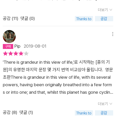
는 현상을 연구하고 있다. 『와인에 담긴 과학』, 『지식의 통섭』,
육과 재배 하에서 발생하는 변이 사이언스북스에서 기획된 ‘드디
더보기
『유리 천장의 비밀』 등의 책을 쓰고 옮겼다. 다윈 포럼 김성한 진
어 다윈’시리즈의 첫 결과물인 《종의 기원》을 읽어보려한다. 진
공감 (
11
)
댓글 (0)
화 윤리학자. 「도덕의 기원에 대한 진화론적 설명과 다윈주의 윤
화학자 장대익 교수가 번역한 찰스 다윈의 초판 버전이다. 번역자
리설」로 박사 학위를 받았고, 전주 교육 대학교 윤리 교육과 교수
의 서문에도 언급되어 있듯이 초판이 ‘다윈의 독창성이나 과감함
로 재직하고 있다. 『인간과 동물의 감정 표현』, 『동물 해방』, 『사
이 가장 잘 드러나 있다’라고 판단되기 때문이다. 내가 알기로 2
메뉴
회 생물학과 윤리』, 『섹슈얼리티의 진화』 등의 책을 옮겼다. 다윈
판은 초판이 출간되자마자 완판되고나서 몇 달 만에 재출간되었
Pip
2019-08-01
포럼 전중환 진화 심리학자. 현재 경희 대학교 후마니타스 칼리지
다. 최근에 읽은 전염병에 관한 저서 《인수공통 모든 전염병
교수로 재직하며, 인간 사회의 협동과 갈등, 이타적 행동, 근친상
의 열쇠》를 쓴 저자 데이비드 쾀멘이 엮은 《On the Origin of Sp
'There is grandeur in this view of life,'로 시작하는 [종의 기
간과 성관계에 대한 혐오 감정 등을 연구하며 심리학의 영역을 넓
ecies: the Illustrated Edition》에서 판본의 변화에 대한 좀 더
원]의 유명한 마지막 문장 몇 가지 번역 비교삼아 올립니다. 영문
혀 가고 있다. 『오래된 연장통』, 『본성이 답이다』, 『욕망의 진화』
자세한 상황을 확인할 수 있다. 쾀멘은 다윈의 《종의 기원》에 직
초판There is grandeur in this view of life, with its several
등의 책을 쓰고 옮겼다. 다윈 포럼 주일우 생화학과 과학사를 공
접 그림과 주석을 더하고, 《비글호 항해기》의 일부를 인용하거
powers, having been originally breathed into a few form
부한 출판인. 《과학 잡지 에피》와 《인문 예술 잡지 에프》의 발행
나 다윈의 서간문을 첨가하여 폭넓은 이해를 의도했다. 쾀멘이 새
s or into one; and that, whilst this planet has gone cycling
인으로 과학과 문화 예술 사이의 역동적 관계에 관심을 가지고 글
롭게 엮은 《종의 기원》에서 1859년에 나온 초판 1250부가 출간
on according to the fixed law of gravity, from so simple a
을 쓰고 책을 만든다. 『지식의 통섭』, 『신데렐라의 진실』 등의 책
첫날 완판되었다는 이야기를 출판업자(John Murray)로부터 들
더보기
beginning endless forms most beautiful and most wonde
을 쓰고 옮겼다. 다윈 포럼 최정규 진화 게임 이론을 전공하고 있
었다고 나온다. 이후 2판은 몇 가지 오탈자와 수정사항이 가해졌
공감 (
8
)
댓글 (1)
rful have been, and are being, evolved. 동서문화사(2013)