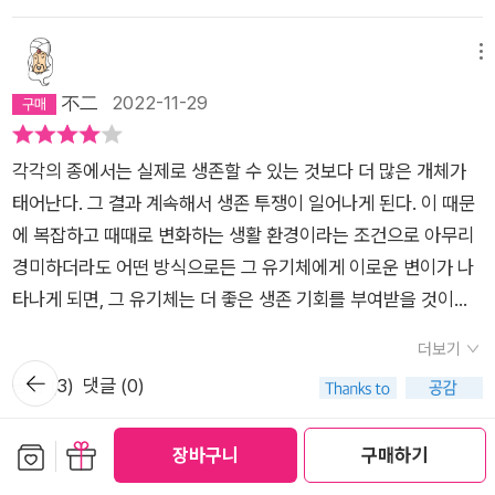
는 경제학자. 경북 대학교 행정학과 교수로 재직하며, 경제학, 정
을 뿐이라고 이해하지만, 장대익 교수의 언급대로 초판이 나온 이
- 이 생명관에서는 장엄함이 느껴진다. 생명은 몇몇 또는 한 종류
치학, 진화 생물학, 인류학 등 다양한 분야를 오가며 제도와 규범,
후 다윈의 생각 변화나 표현의 수정이 가해져서 다윈의 ‘초심’을
에 모든 능력과 함께 불어 넣어졌으며, 이 행성이 확고한 중력의
메뉴
인간 행동을 미시적으로 접근하고 설명하는 연구를 진행하고 있
읽기에는 제1판에 주목을 했을 것이라 이해해본다. 쾀멘이
법칙에 의해 회전하는 동안 단순한 발단에서 지극히 아름답고 놀
다. 『이타적 인간의 출현』, 『다윈주의 좌파』 등의 책을 쓰고 옮겼
不二
2022-11-29
엮은 《종의 기원》에는 2판 이후의 판본들에는 다윈의 주장에 대
라운 형태가 끝없이 태어났고, 지금도 태어나고 있다. 한길사(20
다. 한국 진화 생물학계의 역량을 결집한 최초의 다윈 선집 드디
한 비판의 목소리가 영향을 주었던 것으로 설명하고 있다. 또 철
14)- 생명에 관한 이러한 견해에는 여러 가지 능력이 깃든 장엄
어 다윈 시리즈 종의 기원 인간의 유래와 성선택 (근간) 인간과
학자 허버트 스펜서(Herbert Spencer)가 사용했던 “적자 생존
각각의 종에서는 실제로 생존할 수 있는 것보다 더 많은 개체가
함이 있다. 이러한 능력은 처음에는 불과 몇 가지 생물 , 어쩌면
동물의 감정 표현 (근간) 다윈 서한집 (근간) 다윈 지능 (근간) 다
(Survival of the Fittest)”이란 표현이 1869년에 다시 출간된
태어난다. 그 결과 계속해서 생존 투쟁이 일어나게 된다. 이 때문
단 하나의 생물에게 생기를 불어넣었겠지만, 중력의 법칙에 따라
윈의 사도 (근간) 『종의 기원』 깊이 읽기 (근간) 「드디어 다윈」 시
《종의 기원》에는 5판부터 등장한다고 한다. 제1판이 나온 후 10
에 복잡하고 때때로 변화하는 생활 환경이라는 조건으로 아무리
이 행성이 회전하는 동안에 너무나 단순했던 시작이 가장 아름답
리즈는 찰스 다윈의 주요 저작과 국내 다윈주의자들의 연구 성과
년이 지난 셈이다. 말하자면 다윈의 《종의 기원》은 다윈이 항해
경미하더라도 어떤 방식으로든 그 유기체에게 이로운 변이가 나
고 경이로운 무수히 많은 생물들로 과거에도 현재에도 꾸준히 진
를 응축한 책을 엄선해 독자들에게 소개할 예정입니다.
를 다녀온 이후 20여년 간 다듬어진 ‘자연 선택’과 ‘공통 조상’에
타나게 되면, 그 유기체는 더 좋은 생존 기회를 부여받을 것이고
화하고 있는 것이다. 사이언스북스(2019)- 처음에 몇몇 또는 하
대한 개념이 초판 출간 이후 10년 동안 인간 사회의 압력(다윈에
그로 인해 자연에 의해 선택될 것이다. - P40즉 우리가 사육하고
나의 형태로 숨결이 불어넣어진 생명이 불변의 중력 법칙에 따라
더보기
비판적이었던 시각들)으로 인해 어떤 면에서는 조금씩 진화해갔
재배하는 동식물들은 자연 상태의 일정한 생활 조건에 노출되었
뒤로가
이 행성이 회전하는 동안 여러 가지 힘을 통해 그토록 단순한 시
공감 (
3
)
댓글 (0)
기
다고 볼 수 도 있겠다. 따라서 다윈이 자신과 사회의 어떤 문턱을
던 그들의 부모 종과는 달리 각기 조금씩 다른 환경에서 길러지기
작에서부터 가장 아름답고 경이로우며 한계가 없는 형태로 지금
처음 넘어서기로 결심한 결과물, 그러니까 《종의 기원》제1판을
때문에, 이러한 엄청난 가변성이 새겨난다는 것이다. - P47이러
도 전개되고 있다는, 생명에 대한 이런 시각에는 장엄함이 깃들어
보관함담기
선물하기
장바구니
구매하기
읽는 의미가 있을 것이다. 이번 독서일기에서는 각 장의 큰 개념
한 몇몇 경우에서, 특정 성장 기간에 약간의 수분이 있고 없고의
메뉴
있다.
에만 집중할 예정이다. 1장에서는 ‘사육과 재배’에서 나타나
차이 같은 매우 사소한 변화가 그 식물이 씨를 뿌릴지 말지를 결