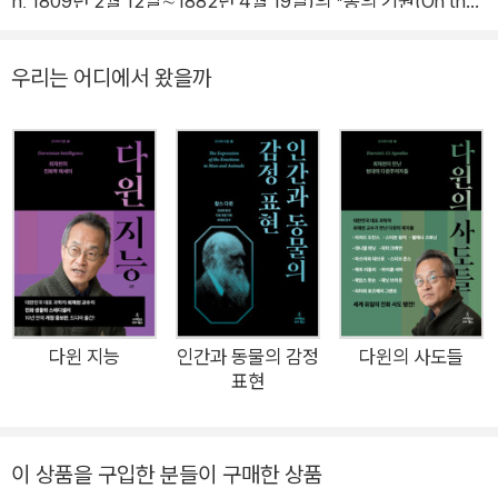
n, 1809년 2월 12일∼1882년 4월 19일)의 『종의 기원(On the
Origin of Species)』이 (주)사이언스북스에서 「드디어 다윈」 시
리즈의 첫 번째 책으로 번역 출간되었다. 옮긴이는 진화학자로서
우리는 어디에서 왔을까
기계 공학부터 영장류학과 생물 철학까지 다양한 분야를 넘나들
며 연구하는 서울 대학교 자유 전공학부의 장대익 교수가 맡아 주
었고, 감수는 한국 진화 생물학계의 대표자이며, 행동 생태학의
세계적 대가인 최재천 이화 여자 대학교 에코 과학부 석좌 교수가
맡았다. 19세기 영국의 생물학자이자 지질학자이며 박물학자인
찰스 다윈의 『종의 기원』은 ‘자연 선택을 통한 진화’라는 개념을
도입함으로써 진화 생물학을 확립한 과학 역사상 최고의 고전 중
하나이다. 다윈은 이 책을 통해 ‘자연 선택을 통한 진화’라는 개념
이 종의 다양성, 생물 개체의 복잡성, 종의 변화 및 분화라는 같은
다윈 지능
인간과 동물의 감정
다윈의 사도들
표현
생물계의 제반 현상을 궁극적으로 설명해 낼 수 있는 기본 개념임
을 논증해 낸다. 다윈의 이 진화 사상은 당대 지식 사회에 강력한
충격을 주었다. 기독교 창조설의 기반을 흔들었고, 인간의 자연적
이 상품을 구입한 분들이 구매한 상품
본질에 대한 사고를 송두리째 바꿔 버렸다. 그 덕분에 다윈은 코