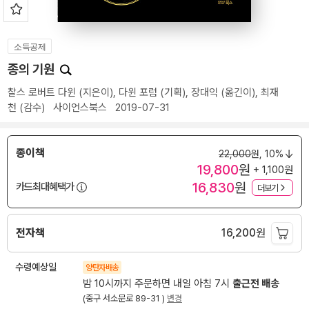
소득공제
종의 기원
찰스 로버트 다윈
(지은이),
다윈 포럼
(기획),
장대익
(옮긴이),
최재
천
(감수)
사이언스북스
2019-07-31
종이책
22,000
원,
10%
19,800
원
+ 1,100원
16,830
원
카드최대혜택가
더보기
전자책
16,200
원
수령예상일
양탄자배송
밤 10시까지 주문하면 내일 아침 7시
출근전 배송
(중구 서소문로 89-31 )
변경