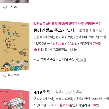
크게보기
일러스트 5단 포켓 파일(마일리지 차감)+적립금 추첨
몽당연필도 주소가 있다
문학동네 동시집 16
ㅣ
신현득
(지은이),
전미화
(그림) |
문학동네
| 2010년 12월
12,150원
13,500
원 →
(
할인), 마일리지
원
10%
670
8.8
(
5
) | 세일즈포인트 :
1,146
지금
택배
로 주문하면
내일
수령
지역변경
미리보기
4.19 혁명
십대가 만난 현대사 1
ㅣ
윤석연
(지은이),
소복이
(그림) |
한겨레틴틴
| 2010년 12월
9,000원
10,000
원 →
(
할인), 마일리지
원
10%
500