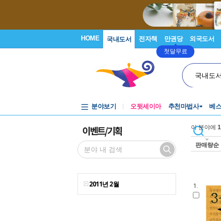
HOME
전자책
만권당
외국도서
국내도서
첫달무료
국내도
분야보기
오뒷세이아
추천마법사
베
이벤트/기획
이 분야에
1
판매량순
2011년 2월
1.