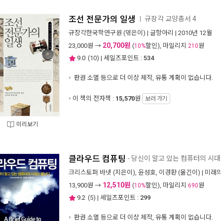
조선 전문가의 일생
규장각 교양총서 4
ㅣ
규장각한국학연구원
(엮은이) |
글항아리
| 2010년 12월
20,700원
23,000
원 →
(
할인), 마일리지
원
10%
210
9.0
(
10
) | 세일즈포인트 :
534
판권 소멸 등으로 더 이상 제작, 유통 계획이 없습니다.
이 책의 전자책 :
15,570
원
보러 가기
미리보기
클라우드 컴퓨팅
- 당신이 알고 있는 컴퓨터의 시
크리스토퍼 바넷
(지은이),
윤성호
,
이경환
(옮긴이) |
미래
12,510원
13,900
원 →
(
할인), 마일리지
원
10%
690
9.2
(
5
) | 세일즈포인트 :
299
판권 소멸 등으로 더 이상 제작, 유통 계획이 없습니다.