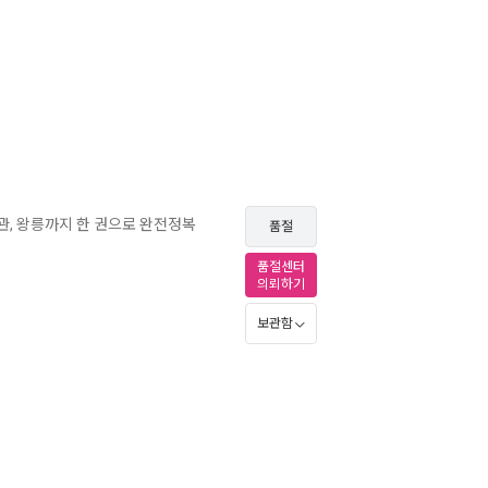
물관, 왕릉까지 한 권으로 완전정복
품절
품절센터
의뢰하기
보관함