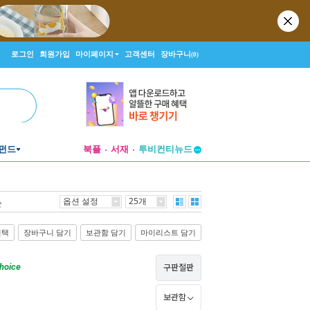
로그인
회원가입
마이페이지
고객센터
장바구니
(0)
펀드
북플
서재
투비컨티뉴드
창작플랫폼
투비컨티뉴드
옵션 설정
25개
순
선택
장바구니 담기
보관함 담기
마이리스트 담기
hoice
구판절판
보관함