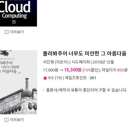
미리보기
몰라봐주어 너무도 미안한 그 아름다움
서진영
(지은이) |
시드페이퍼
| 2010년 12월
15,300원
17,000
원 →
(
할인), 마일리지
원
10%
850
9.0
(
19
) | 세일즈포인트 :
261
출판사/제작사 유통이 중단되어 구할 수 없습니다.
미리보기