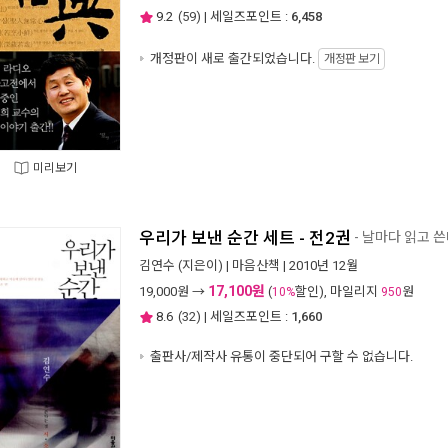
9.2
(
59
) | 세일즈포인트 :
6,458
개정판이 새로 출간되었습니다.
개정판 보기
미리보기
우리가 보낸 순간 세트 - 전2권
- 날마다 읽고 
김연수
(지은이) |
마음산책
| 2010년 12월
17,100원
19,000
원 →
(
할인), 마일리지
원
10%
950
8.6
(
32
) | 세일즈포인트 :
1,660
출판사/제작사 유통이 중단되어 구할 수 없습니다.