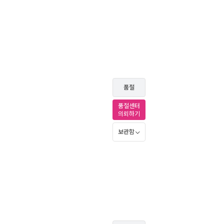
품절
품절센터
의뢰하기
보관함