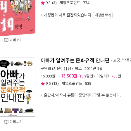
9.3
(
3
) | 세일즈포인트 :
774
개정판이 새로 출간되었습니다.
개정판 보기
미리보기
아빠가 알려주는 문화유적 안내판
- 고궁, 박
구완회
(지은이) |
낭만북스
| 2011년 1월
13,500원
15,000
원 →
(
할인), 마일리지
원
10%
750
9.5
(
13
) | 세일즈포인트 :
535
출판사/제작사 유통이 중단되어 구할 수 없습니다.
미리보기