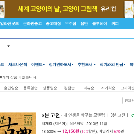
알라딘굿즈
온라인중고
중고매장
우주점
음반
블루레이
커피
서
스트
새로나온책
이벤트
정가인하도서
추천도서
작가와의 만남
북
0
개의 상품이 있습니다.
출간일순
등록일순
상품명순
평점순
리뷰순
저가격순
고가격
전체
3분 고전
- 내 인생을 바꾸는 모멘텀
3분 고전 1
ㅣ
C
박재희
(지은이) |
작은씨앗
| 2010년 11월
12,150원
13,500
원 →
(
할인), 마일리지
원
10%
670