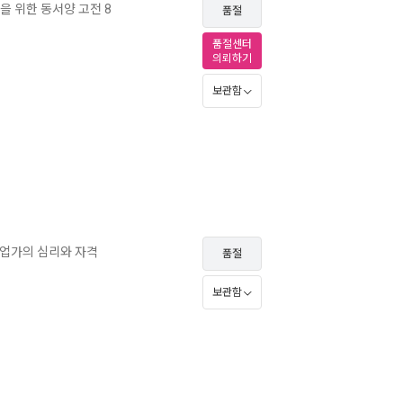
을 위한 동서양 고전 8
품절
품절센터
의뢰하기
보관함
기업가의 심리와 자격
품절
보관함