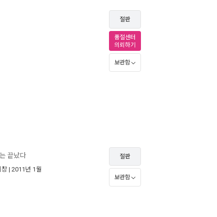
절판
품절센터
의뢰하기
보관함
대는 끝났다
절판
의창
| 2011년 1월
보관함