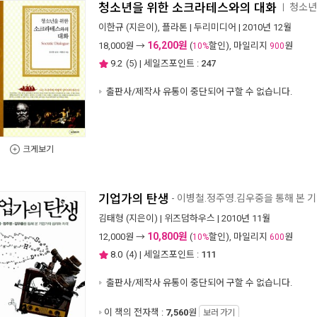
청소년을 위한 소크라테스와의 대화
청소년
ㅣ
이한규
(지은이),
플라톤
|
두리미디어
| 2010년 12월
16,200원
18,000
원 →
(
할인), 마일리지
원
10%
900
9.2
(
5
) | 세일즈포인트 :
247
출판사/제작사 유통이 중단되어 구할 수 없습니다.
크게보기
기업가의 탄생
- 이병철.정주영.김우중을 통해 본 
김태형
(지은이) |
위즈덤하우스
| 2010년 11월
10,800원
12,000
원 →
(
할인), 마일리지
원
10%
600
8.0
(
4
) | 세일즈포인트 :
111
출판사/제작사 유통이 중단되어 구할 수 없습니다.
이 책의 전자책 :
7,560
원
보러 가기