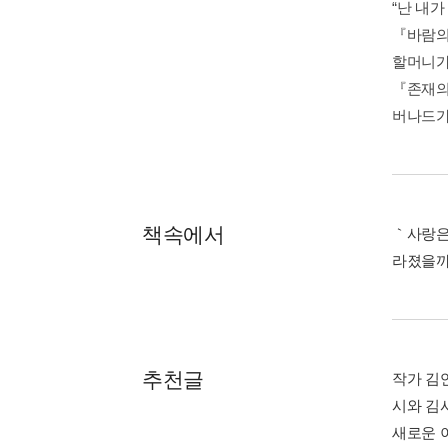
“난 내가
『바람의
할머니가
『존재의
버나드가
책속에서
｀사랑은
라졌을까
추천글
작가 김
시와 김
새로운 