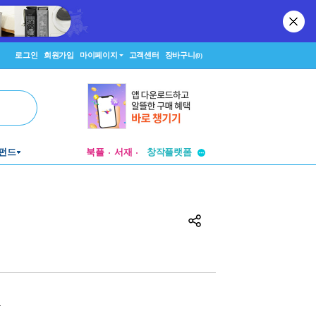
로그인
회원가입
마이페이지
고객센터
장바구니
(0)
투비컨티뉴드
펀드
북플
서재
창작플랫폼
투비컨티뉴드
원