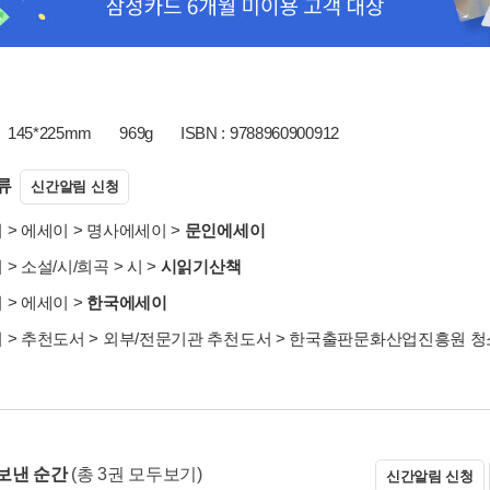
145*225mm
969g
ISBN : 9788960900912
류
신간알림 신청
서
>
에세이
>
명사에세이
>
문인에세이
서
>
소설/시/희곡
>
시
>
시읽기산책
서
>
에세이
>
한국에세이
서
>
추천도서
>
외부/전문기관 추천도서
>
한국출판문화산업진흥원 청소
보낸 순간
(총 3권 모두보기)
신간알림 신청