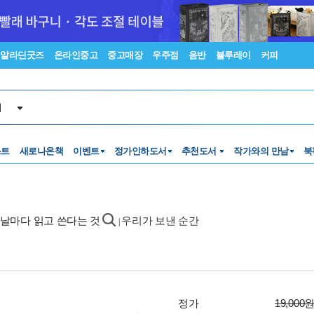
알라딘굿즈
온라인중고
중고매장
우주점
음반
블루레이
커피
서
스트
새로나온책
이벤트
정가인하도서
추천도서
작가와의 만남
북
- 날마다 읽고 쓴다는 것
우리가 보낸 순간
|
정가
19,000