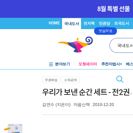
HOME
전자책
만권당
외국도서
국내도서
첫달무료
국내도
분야보기
오뒷세이아
추천마법사
베
무료배송
소득공제
우리가 보낸 순간 세트 - 전2권
김연수
(지은이)
마음산책
2010-12-20