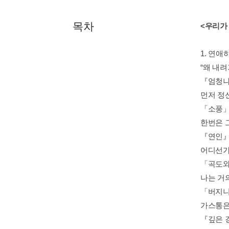
목차
<우리가
1. 연
“왜 내려
『엄청나
먼저 정
「소풍」
한번은 
『연인』
어디선가
「곡도와
나는 거
「버지니
가스통은
『깊은 