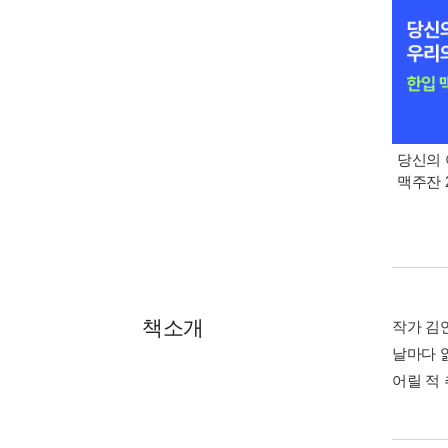
당신의 
맥주잔 2
책소개
작가 김
날마다 읽
어릴 적