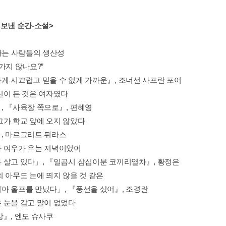
 보낸 순간-소설>
애하는 사람들의 생산성
가지 않나요?”
게 시끄럽고 믿을 수 없게 가까운』, 조너선 사프란 포어
신이 든 것은 여자였다
, 『사육장 쪽으로』, 편혜영
그가 학교 앞에 오지 않았다
, 마르그리트 뒤라스
 여우가 우는 저녁이었어
 살고 있다」, 『일곱시 삼십이분 코끼리열차』, 황정은
의 아무도 눈에 띄지 않을 것 같은
아 울프를 만났다」, 『풍선을 샀어』, 조경란
 눈을 감고 말이 없었다
강』, 엔도 슈사쿠