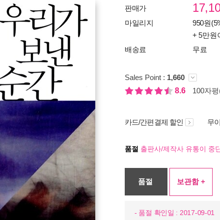
17,1
판매가
마일리지
950원(5
+ 5만원
배송료
무료
Sales Point :
1,660
8.6
100자평(
카드/간편결제 할인
무이
품절
출판사/제작사 유통이 중단
품절
보관함 +
- 품절 확인일 : 2017-09-01