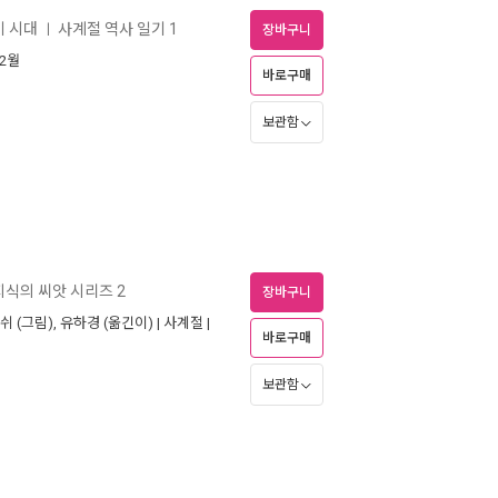
기 시대
사계절 역사 일기 1
ㅣ
장바구니
12월
바로구매
보관함
지식의 씨앗 시리즈 2
장바구니
베쉬
(그림),
유하경
(옮긴이) |
사계절
|
바로구매
보관함