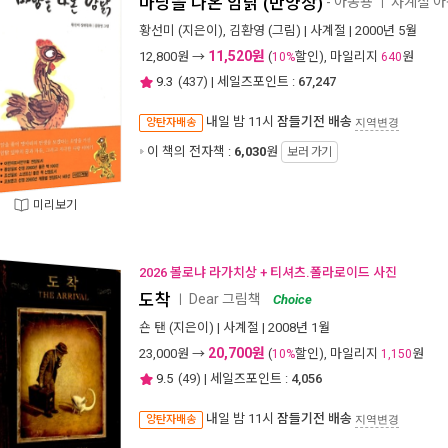
마당을 나온 암탉 (반양장)
- 아동용
사계절 아
ㅣ
황선미
(지은이),
김환영
(그림) |
사계절
| 2000년 5월
11,520원
12,800
원 →
(
할인), 마일리지
원
10%
640
9.3
(
437
) | 세일즈포인트 :
67,247
내일 밤 11시
잠들기전 배송
양탄자배송
지역변경
이 책의 전자책 :
6,030
원
보러 가기
미리보기
2026 볼로냐 라가치상 + 티셔츠.폴라로이드 사진
도착
Dear 그림책
ㅣ
Choice
숀 탠
(지은이) |
사계절
| 2008년 1월
20,700원
23,000
원 →
(
할인), 마일리지
원
10%
1,150
9.5
(
49
) | 세일즈포인트 :
4,056
내일 밤 11시
잠들기전 배송
양탄자배송
지역변경