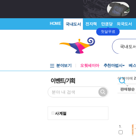
HOME
전자책
만권당
외국도서
국내도서
첫달무료
국내도
분야보기
오뒷세이아
추천마법사
베
이벤트/기획
이 분야에
2
판매량순
사계절
1.