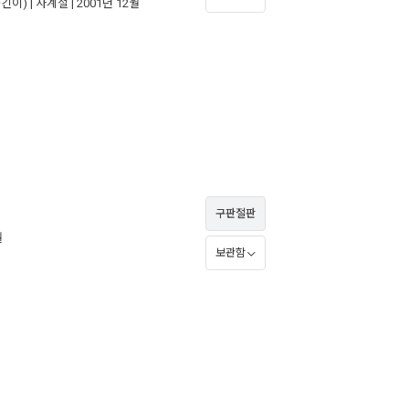
긴이) |
사계절
| 2001년 12월
구판절판
월
보관함