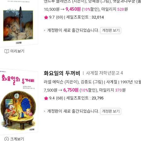
앤드루 클레먼츠
(지은이),
양혜원
(그림),
햇살과나무꾼
(옮
9,450원
10,500
원 →
(
할인), 마일리지
원
10%
520
9.7
(
69
) | 세일즈포인트 :
32,014
개정판이 새로 출간되었습니다.
개정판 보기
미리보기
화요일의 두꺼비
사계절 저학년문고 4
ㅣ
러셀 에릭슨
(지은이),
김종도
(그림) |
사계절
| 1997년 12
6,750원
7,500
원 →
(
할인), 마일리지
원
10%
370
9.4
(
68
) | 세일즈포인트 :
23,795
개정판이 새로 출간되었습니다.
개정판 보기
크게보기