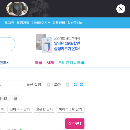
로그인
회원가입
마이페이지
고객센터
장바구니
(0)
투비컨티뉴드
펀드
북플
서재
창작플랫폼
투비컨티뉴드
옵션 설정
25개
순
1~12
끝
선택
장바구니 담기
보관함 담기
마이리스트 담기
장바구니