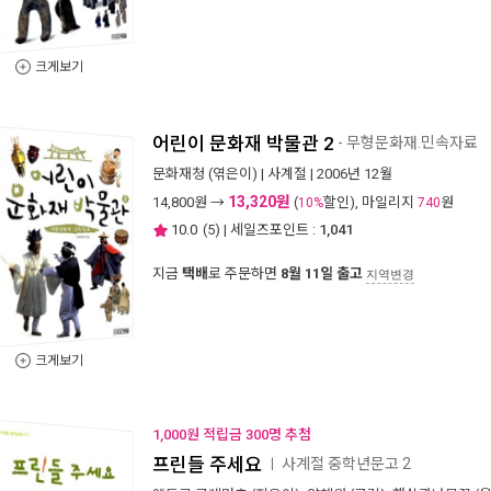
크게보기
어린이 문화재 박물관 2
- 무형문화재.민속자료
문화재청
(엮은이) |
사계절
| 2006년 12월
13,320원
14,800
원 →
(
할인), 마일리지
원
10%
740
10.0
(
5
) | 세일즈포인트 :
1,041
지금
택배
로 주문하면
8월 11일 출고
지역변경
크게보기
1,000원 적립금 300명 추첨
프린들 주세요
사계절 중학년문고 2
ㅣ