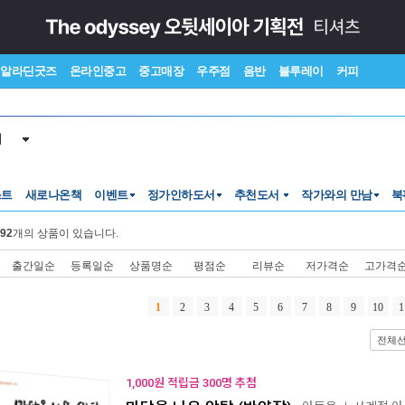
알라딘굿즈
온라인중고
중고매장
우주점
음반
블루레이
커피
서
스트
새로나온책
이벤트
정가인하도서
추천도서
작가와의 만남
북
92
개의 상품이 있습니다.
출간일순
등록일순
상품명순
평점순
리뷰순
저가격순
고가격
1
2
3
4
5
6
7
8
9
10
1
전체
1,000원 적립금 300명 추첨