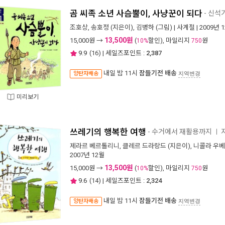
곰 씨족 소년 사슴뿔이, 사냥꾼이 되다
- 신석
조호상
,
송호정
(지은이),
김병하
(그림) |
사계절
| 2009년 
13,500원
15,000
원 →
(
할인), 마일리지
원
10%
750
9.9
(
16
) | 세일즈포인트 :
2,387
내일 밤 11시
잠들기전 배송
양탄자배송
지역변경
미리보기
쓰레기의 행복한 여행
- 수거에서 재활용까지
ㅣ
제라르 베르톨리니
,
클레르 드라랑드
(지은이),
니콜라 우
2007년 12월
13,500원
15,000
원 →
(
할인), 마일리지
원
10%
750
9.6
(
14
) | 세일즈포인트 :
2,324
내일 밤 11시
잠들기전 배송
양탄자배송
지역변경