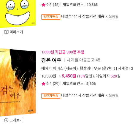
9.5
(
45
) | 세일즈포인트 :
10,363
내일 밤 11시
잠들기전 배송
양탄자배송
지역변경
미리보기
1,000원 적립금 300명 추첨
검은 여우
사계절 아동문고 45
ㅣ
베치 바이어스
(지은이),
햇살과나무꾼
(옮긴이) |
사계절
| 
9,450원
10,500
원 →
(
할인), 마일리지
원
10%
520
9.4
(
29
) | 세일즈포인트 :
5,606
내일 밤 11시
잠들기전 배송
양탄자배송
지역변경
크게보기