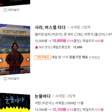
미리보기
사라, 버스를 타다
사계절 그림책
ㅣ
윌리엄 밀러
(지은이),
존 워드
(그림),
박찬석
(옮긴이) |
사
10,800원
12,000
원 →
(
할인), 마일리지
원
10%
600
9.0
(
31
) | 세일즈포인트 :
12,686
내일 밤 11시
잠들기전 배송
양탄자배송
지역변경
미리보기
눈물바다
사계절 그림책
ㅣ
서현
(지은이) |
사계절
| 2009년 11월
12,150원
13,500
원 →
(
할인), 마일리지
원
10%
670