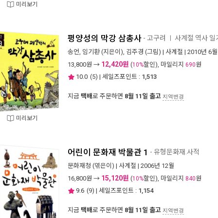
미리보기
평양성의 막강 삼총사
- 고구려
사계절 역사 일기
ㅣ
송언
,
임기환
(지은이),
김주경
(그림) |
사계절
| 2010년 6월
12,420원
13,800
원 →
(
할인), 마일리지
원
10%
690
10.0
(
5
) | 세일즈포인트 :
1,513
지금
택배
로 주문하면
8월 11일 출고
지역변경
미리보기
어린이 문화재 박물관 1
- 유형문화재.사적
문화재청
(엮은이) |
사계절
| 2006년 12월
15,120원
16,800
원 →
(
할인), 마일리지
원
10%
840
9.6
(
9
) | 세일즈포인트 :
1,154
지금
택배
로 주문하면
8월 11일 출고
지역변경