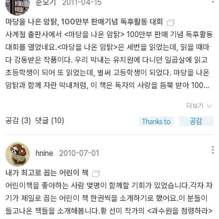
제는 누구나 공감할수밖에 없지 않는가. 글을 쓴다는 것은 자신의 모
순오기
2011-04-15
든 것을 보여주는 행위이다. 알몸으로 거리를 누비는 일과도 같은 것
마당을 나온 암탉, 100만부 판매기념 독후활동 대회
이라는 생각을 한다. 화면에서 만나던 글을 지면으로 만난다는 것은
사계절 출판사에서 <마당을 나온 암탉> 100만부 판매 기념 독후활동
또 어떤 기쁨을 줄 것인지 기대된다. 시간은 쏜살같이 빠르게 지나갔
대회를 열었네요.<마당을 나온 암탉>은 세번을 읽었는데, 읽을 때마
다. 이후 약속이 있던 세실님이 먼저 일어나셨고 다음에 프레이야님
다 감동받은 작품이다. 우리 막내는 유치원에 다니던 일곱살에 읽고
과 다크아이즈님이 일어나셨다. 쑥님은 더 남아 있겠다고 해서 어찌
초등학생이 되어 또 읽었는데, 벌써 고등학생이 되었다. 마당을 나온
나 반가웠던지, 순오기님과 나도 남아 이야기를 더 나누기로 하였다.
암탉과 함께 자란 막내처럼, 이 책은 독자의 사랑을 듬뿍 받아 100만
야나문은 쉽사리 일어나기 쉬운 곳이 아니다. 야나님의 감각적인 인
부를 돌파했다니 놀랍다.모성애와 자아실현이라는 주제를 잘 살려낸
테리어는 야나문에 오래 머물고 싶게 만들었다. 아이들의 공간까지
더보기
황선미 작가 최고의 책으로 생각한다. 황선미 작가의 책을 제법 읽었
마련되어 있고 혼자서도 즐기기 편리하게 설계되어 있어서 그곳은 정
공감 (
3
)
댓글 (10)
는데 <마당을 나온 암탉>은 당근 최고였고, <푸른개 장발>과 <감추
말 매력적이다. 가까운 곳이었다면 얼마나 좋았을까하는 아쉬움이 든
고 싶은 비밀>이나 <과수원을 점령하라>도 좋았다, 신간 <바람이 사
다. (이럴땐 정말 서울 살고 싶다는 생각) 조금 늦었지만 단발머리님
는 꺽다리 집>은 아직 못 읽었는데, 이참에 장바구니에 담아야지.^^
이 6학년 딸아이와 함께 왔다. 두 모녀의 미모는 정말 빛이 났다. 우월
hnine
2010-07-01
메뉴
내가 읽은 황선미 작가의 책을 모두 담아 보면...아직 못 읽은 책도 많
한 유전자의 소유자들......단발머리님을 쏙 닮은 딸아이, 지금도 눈에
내가 최고로 꼽는 어린이 책
다~>> 접힌 부분 펼치기 >> << 펼친 부분 접기 <<사계절출판사에서
훤하다. 아름다운 사람을 만나면 눈도 마음도 정화가 되는 느낌이다.
어린이책을 좋아하는 사람 몇명이 함께할 기회가 있었습니다.각자 자
업어 왔습니다~~ ^^2000년에 출간된 동화작가 황선미의『마당을 나
순오기님의 이야기, 쑥님의 이야기, 단발머리님의 이야기, 야나님의
기가 제일로 꼽는 어린이 책 한권씩을 소개하기로 했어요.이 분들이
온 암탉』이 여러분의 성원에 힘입어 100만부 돌파를 앞두고 있습니
이야기, 내가 잘 모르는 이야기도 있었고 그래도 즐겁고 유쾌한 이야
들고나온 책들을 소개해봅니다.황 선미 작가의 <과수원을 점령하라>
다. 이를 축하하기 위해『마당을 나온 암탉』독후활동 대회를 개최합니
기들이었다. 오후 3시반에 도착한 나는 밤 10시가 넘어서야 겨우 일