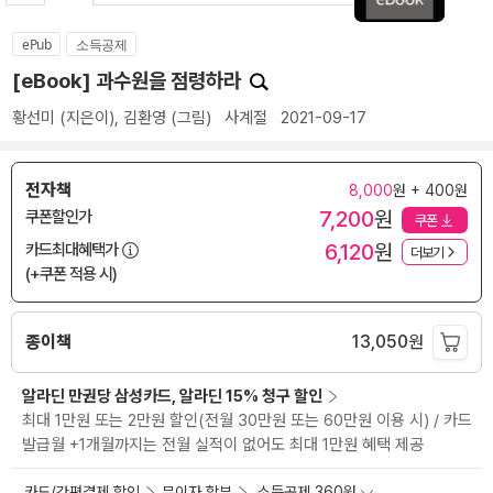
ePub
소득공제
[eBook] 과수원을 점령하라
황선미
(지은이),
김환영
(그림)
사계절
2021-09-17
전자책
8,000
원 + 400원
7,200
원
쿠폰할인가
쿠폰
6,120
원
카드최대혜택가
더보기
(+쿠폰 적용 시)
종이책
13,050
원
알라딘 만권당 삼성카드, 알라딘 15% 청구 할인
최대 1만원 또는 2만원 할인(전월 30만원 또는 60만원 이용 시) / 카드
발급월 +1개월까지는 전월 실적이 없어도 최대 1만원 혜택 제공
카드/간편결제 할인
무이자 할부
소득공제 360원