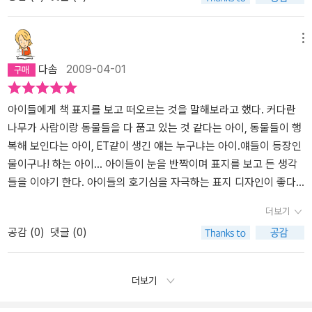
호피는 잘 곳이 없어서 이곳저곳을 돌아다니다가 많은 쥐들이 살고
부터 다시금 한 번 더 읽으면 전체 이야기를 이해하는 데 큰 도움이 되
있는 공터로 가게 되었다. 호피는 그곳에서 얼마간 왕 쥐의 신하 노릇
리라 생각된다.처음부터 읽으면 그 이야기 속에서 다음 이야기 주제
을 했다. 얼마 후 호피는 아기 고양이에서 어른 고양이로 컸다. 호피는
메뉴
가 나오는 데 얼핏 그냥 읽으면 이 재미있고 아름다운 이야기가 이해
이제 쥐들에게서 도망갈 수 있겠구나 생각해서 그 공터를 빠져 나왔
다솜
2009-04-01
하기 어렵단 생각을 할 수 있으므로 다시 한 번 뒤부터 읽어 보기를
다. 그리고는 다시 살 곳을 찾아다니고 있었는데 어느 과수원의 철조
꼭! 권하고 싶다.그림도 따스함이 느껴져 더욱 좋다.
망에 앉았는데 그 과수원의 주인인 아저씨가 호피를 나비라고 부르며
이리 오라고 했는데 호피는 그 아저씨에게 갔다. 그 후로 과수원 아저
아이들에게 책 표지를 보고 떠오르는 것을 말해보라고 했다. 커다란
씨는 호피를 키워 주었다. 고양이가 쥐들 틈에서 왕노릇을 하는 풍경
나무가 사람이랑 동물들을 다 품고 있는 것 같다는 아이, 동물들이 행
이 평화롭고 생태적이다 ========================
복해 보인다는 아이, ET같이 생긴 얘는 누구냐는 아이.얘들이 등장인
==================
물이구나! 하는 아이... 아이들이 눈을 반짝이며 표지를 보고 든 생각
들을 이야기 한다. 아이들의 호기심을 자극하는 표지 디자인이 좋다.
4학년 학기 초에 이 책을 아이들에게 권했더니 책을 잘 읽지 않던 아
더보기
이 1명을 빼곤 다 읽어왔다. 이 책은 인간과 동물들이 자연속에 더불
공감 (
0
)
댓글 (0)
어 살아야 한다고 큰 목소리로 외치는 것이 아니라 자신이 살고 있는
아파트 주변 생명체부터 돌아보게 하는 낮지만울림이 큰 목소리가 있
다. 아이들은 동물들이 도시 한 귀퉁이에 있는 과수원을 점령하기 위
더보기
해 애쓰는 모습을 보며 비로소 자신이 살고 있는 아파트가 들어서기
이전, 그곳에 터전을 일구고 살던 동물들의 안위를 궁금해 했으니까.