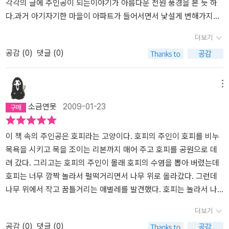
각각의 글에 주인공이 되는이야기가 아름다운 전원 풍경을 본 듯 하
다.과거 아기자기한 마을이 아파트가 들어서면서 낯설게 변해가지만
과수원은 옛 모습을 지닌 것으로 시작하는 것으로 사람가 동물, 자연
더보기
이 어떻게 어우러져 살아야 하는 지를 이야기하고 있다.사람도 자연
공감 (
0
)
댓글 (0)
의 일부임을 느낄 수 있게 한다.자기 자리를 지키고 있는과수원으로
인해주변 모든 생물들에게 넉넉한 쉼터를 제공하면서, 옛날의 인심과
정을 고스란히 간직하고 있다.오리 가족의 물가 나들이, 애완동물로
메뉴
길러진 고양이 호피가 길을 잃고 쥐와 함께 생활 할 땐 자기 정체성을
소금연못
2009-01-23
찾지 못했으나 점차 성장하면서 자신의 모습을 찾고 과수원집에 와서
는 완전한 고양이로 거듭나게 되고, 철새인찌르레기와 토박이새 까치
의 자리에 대한 작지만 큰 분쟁과 화해, 옛날마을 어귀에 자리 잡고 있
이 책 속의 주인공은 호피라는 고양이다. 호피의 주인이 호피를 비누
던서낭의 이사, 아파트 공사로 인해 이주를 해야 하는 들쥐들의 이사
목욕을 시키고 목을 조이는 리본까지 매어 주고 호피를 공원으로 데
이야기는 서로 먼저 과수원을 찾지 하기 위한 경쟁, 할머니의 보물지
려 갔다. 그리고는 호피의 주인이 몰래 호피의 수염을 뽑아 버렸는데
도에 그려진 진짜 보물(?!) 이야기까지 자연이라는 한울타리 안에서
호피는 너무 깜짝 놀라서 펄떡거리면서 나무 위로 올라갔다. 그런데
모두 사이좋게 어우러지는모습이 참으로 좋다.그 자연 속 일부인 우
나무 위에서 작고 꿈틀거리는 애벌레를 발견했다. 호피는 놀라서 나
리네 사람들도 자연에 동화되어 살아야한다는 생각이 절로든다. 더구
무 밑으로 떨어졌는데 바로 쓰레기통 속으로 들어가 버렸다. 그리고
더보기
나환경 문제가 심각하게 대두되는 요즘에는 더욱더.
참으로 잘 어우러
호피는 주인을 잃은 고양이가 되어버렸다. 그리고 저녁때가 되었는데
공감 (
0
)
댓글 (0)
진 이야기이다, 처음부터 끝까지 한 번에 주~욱 읽고 난 다음엔 맨 뒤