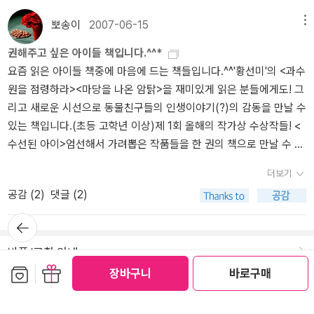
품집과 작가 프로필을 예쁘게 안내했다.이금이작가는 1962년 충북
은 집>이 책은 <초원의 집>이라는 제목으로 많이 알려져 있지요.이
만원)-나그네상(3명) : 상장과 문화상품권(10만원) ＊ 어린이 독후
둬야겠다. 빈손으로 갔던 난 4권의 책을 받아들고 돌아왔다.순오기님
청원에서 태어나 1984년 '새벗문학상'과 1985년 '소년중앙문학
책 시리즈를 모두 가지고 있다는 분이 제일로 꼽은 책이랍니다. 어린
활동 결과물은 어른들의 도움을 받지 않은 것이어야 합니다. ＊ 수상
뽀송이
2007-06-15
메뉴
이 아이들을 위해 <해오름 골짜기 친구들-황선미> <과수원을 점령하
상'에 동화가 당선되어 작가로 활동하기 시작했다. 초등교과서에 세
이를 비롯해서 어른이 되어서도 사람 냄새가 책 전체에 그대로 풍겨
작품은 독후활동 자료로 온·오프라인에서 전시·홍보할 예정입니다.
라- 황선미>, 그리고 나를 위해 <내 사랑의 그림자-기욤 아폴리네르
권해주고 싶은 아이들 책입니다.^^*
편 이상 싣지 못한다는데 네 편이나 실렸고, 현재 단국대학교 대학원
나는 책이기 때문에 여전히 좋아한다면서요.그럼 hnine이 제일로 꼽
＊ 수상자는 애니메이션 <마당을 나온 암탉> 특별 시사회에 초대합
시집>, 쑥님이 <책을 읽을 자유- 이현우>를 선물해주셨다. 가볍게 갔
요즘 읽은 아이들 책중에 마음에 드는 책들입니다.^^'황선미'의 <과수
문예창작 겸임교수.4학년 2학기 <읽기> 송아지 내기 (원작동화집,
은 어린이 책은 무엇일까요?바로 앤드류 클레먼츠의 <프린들 주세요
니다. <청소년/일반>- 잎싹상(1명) : 상장과 상금(100만원) <글쓰기
다가 무겁게 돌아왔다. 물론 마음은 무겁게 갔지만 돌아오는 마음은
원을 점령하라><마당을 나온 암탉>을 재미있게 읽은 분들에게도! 그
영구랑 흑구랑)5학년 1학기 <읽기> 우리 집 우렁이 각시(원작동화
> 입니다. 원제는 Frindle.이 책을 최고로 꼽는 이유는 첫째, 독창성
부문> - 초록머리상(1명) : 상장과 상금(30만원) -나그네상(10명) :
날아갈 듯 가벼웠다. 사진을 올리려고 전송중인데, 하도
리고 새로운 시선으로 동물친구들의 인생이야기(?)의 감동을 만날 수
집, 쓸만한 아이)5학년 2학기 <읽기> 대화명 인기 최고(원작동화집,
때문입니다. 어느 책이든 읽다보면 어디선가 비슷한 내용을 본 것 같
상장과 문화상품권(5만원)<미술 부문> - 초록머리상(1명) : 상장과
오랜만에 다운받으려니 너무 많아 그런지 제대로 읽지를 못하고 있
있는 책입니다.(초등 고학년 이상)제 1회 올해의 작가상 수상작들! <
쓸만한 아이)6학년 2학기 <읽기> 소희의 일기장 (원작동화, 너도 하
다, 혹은 이런 내용은 누구라도 쓰겠다 라는 생각이 드는 책이 있는가
상금(30만원) -나그네상(10명) : 상장과 문화상품권(5만원) <영상
다. 사진은 잠시 미뤄야겠다.
수선된 아이>엄선해서 가려뽑은 작품들을 한 권의 책으로 만날 수 있
늘말나리야)교과서에 실린 작품 중 저학년을 위한 그림책으로 <송아
하면 (이런 책이 꼭 나쁘다는 것이 아니라) 이런 책은 전무후무 하겠
부문> - 초록머리상(1명) : 상장과 상금(50만원) -나그네상(3명) :
어서 아주 뿌듯한 책입니다.(초등 3학년 이상)'포리스트 카터'의 <내
지내기>와 얇은 단편집<우리집 우렁이각시>도 나왔다.내가 갖고 있
다 싶을 정도로 독창적인 내용을 담고 있는 책이 있습니다. 바로 이 책
상장과 문화상품권(20만원)심사 : 황선미, 김환영, 오돌또기, 명필름,
더보기
영혼이 따뜻했던 날들>더 이상의 설명이 필요없을 것 같은 멋진 책입
는 책은 25권,아직 못 읽은 책은 3권...10월에 토지문화관에 들어가
이 그런 책에 속한다고 하겠습니다. 둘째, 뛰어난 구성력입니다. 책이
극단 민들레발표 : 2011년 7월 9일(사계절출판사 홈페이지 공지 및
공감 (
2
)
댓글 (2)
니다!!밀려드는 잔잔한 감동에 결국 눈물이 나버린 책입니다. (초등 6
집필하면또 하나의 작품이 태어날 것이고...그래도 이 정도면 자칭 왕
일단 재미있어야지요. 제목부터 사람을 끌어당깁니다. '프린들이 뭐
개별통지)후원 : 교보문고, 도서유통 서당, 알라딘, 예스24, 인터파크,
학년이나 중학생 이상부터 어른들께도 추천합니다!!) 그리고 '패트리
팬이라 해도 손색은 없을 듯... ^^일찍 도착해도서관 사무실에 있다는
뒤로가
지?' 이러한 호기심으로 책장을 넘기기 시작하면 책이 끝날때까지 다
극단 민들레, 명필름, 오돌또기, (사)행복한아침독서, 오픈키드 [출
기
샤 매클라클랜'의 그림책! <세상에서 가장 소중한 곳>글도 좋지만, 그
작가를 찾아가 서로 눈이 마주치는 순간, 반가움에 얼싸안았다. 그런
음이 궁금해서 도중에 읽기를 멈추기가 힘들어지는 책이랍니다. 셋
처] 『마당을 나온 암탉』독후활동대회 l 2011.3.21~6.20 (사계절출판
반품/교환 안내
림도 정서적인 예쁜 책입니다.지금 내 곁의 가족을 소중히 사랑할 수
장면은 누가 찍어줘야 하는데... ^^어머니독서회 회원과 같이 인증샷!
째, 어린이책 답다고 할지 모르겠지만 재미만 있는 것이 아니라 작가
사 : 사계절 책 향기가 나는 집) |작성자 사계절
보관함담기
선물하기
있게 만들어 줄 값진 그림책이 될 것입니다. (아이들부터 누구라도 보
장바구니
바로구매
>> 접힌 부분 펼치기 >> << 펼친 부분 접기 <<무등도서관 좌석을 꽉
가 전하고 싶은 메시지가 있고 가르침이 있습니다. 물론 고리타분하
면 좋습니다.)
채운 어머니들~ 역시 이금이 작가의 저력이 확인된다. 더구나 광주는
거나 대놓고 드러내지 않고 전달되기에 돋보인다고 하겠습니다. 이
초중고 학부모독서회가 10년째 활동하고 있으니 그 저력도 만만치 않
책의 메시지라면, 우리가 쓰는 언어는 처음부터 그렇게 정해져 있었