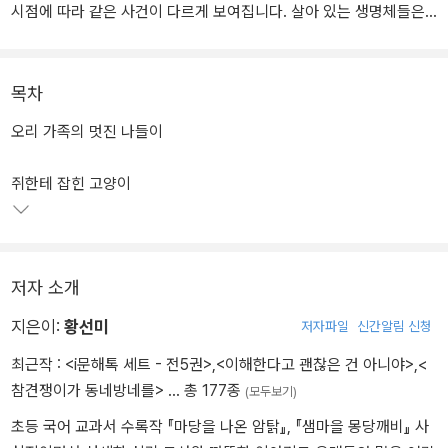
시점에 따라 같은 사건이 다르게 보여집니다. 살아 있는 생명체들은
모두 자기들의 삶을 열심히 살아간다는 사실을 우리는 알고 있습니
다. 우리 주위에 흔하게 있는 것들도 자연이라는 하나의 조화 속에서
살고 있는 것이지요. 과수원은 사람들이나 동물들이나 살아가는 터전
목차
이라고 할 수 있습니다. 과수원을 중심으로 이야기는 전개됩니다. 공
오리 가족의 멋진 나들이
터에 학교가 세워진다는 불행한 소식이 전해지고 살던 곳을 떠나야
하는 쥐들도 갈 곳은 과수원밖에 없었습니다. 이때부터 과수원을 점
쥐한테 잡힌 고양이
령하라는 여러 동물들의 명령이 떨어집니다.
먹을 것이 풍부하고, 흙과 공기가 있는 곳. 마지막으로 황선미 씨가 우
리들에게 들려주고 싶었던 것은 더불어 사는 삶의 가치와 중요성이
아닐까 생각됩니다.
저자 소개
지은이:
황선미
저자파일
신간알림 신청
최근작 :
<i문해톡 세트 - 전5권>
,
<이해한다고 괜찮은 건 아니야>
,
<
참견쟁이가 동네방네를>
… 총 177종
(모두보기)
초등 국어 교과서 수록작 『마당을 나온 암탉』, 『샘마을 몽당깨비』 사