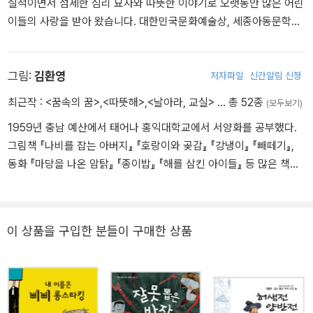
실적이면서 섬세한 심리 묘사와 따뜻한 이야기로 오랫동안 많은 어린
이들의 사랑을 받아 왔습니다. 대한민국문화예술상, 세종아동문학상,
소천아동문학상 등을 수상했으며, 현재 서울예술대학교 문예창작과
교수로 재직 중입니다. 교과서에 실린 『마당을 나온 암탉』, 『샘마을
몽당깨비』를 비롯해 『나쁜 어린이 표』, 『푸른 개 장발』, 『백년학교』
그림:
김환영
저자파일
신간알림 신청
등이 있습니다.
최근작 :
<꿈속의 꿈>
,
<따뜻해>
,
<날아라, 교실>
… 총 52종
(모두보기)
1959년 충남 예산에서 태어나 홍익대학교에서 서양화를 공부했다.
그림책 『나비를 잡는 아버지』 『호랑이와 곶감』 『강냉이』 『빼떼기』,
동화 『마당을 나온 암탉』 『종이밥』 『해를 삼킨 아이들』 등 많은 책에
그림을 그렸다. 쓰고 그린 책으로 동시집 『깜장꽃』과 그림책 『따뜻
해』가 있다.
이 상품을 구입한 분들이 구매한 상품