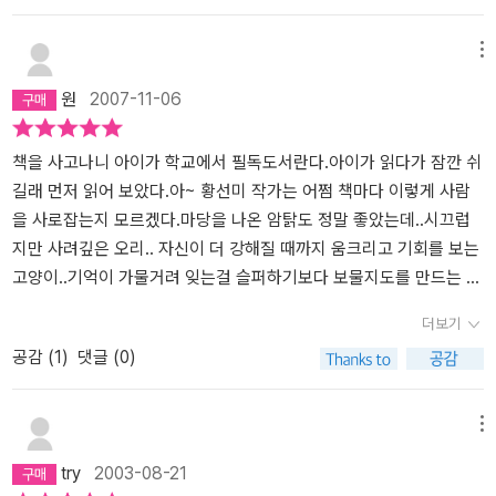
생명을 지켜내라. 자신이 인간임을 지켜내라.
을 느낄 수 있었다. 이야기는 시종 유쾌하고 발랄하게 전개된다. 인간
럼, 그리고 황희 정승의 '네 말도 맞고 네 말도 맞다'는 에피소드처럼
들보다 낮은 곳에 사는 오리, 인간들보다 어두운 곳에서 사는 쥐 그리
다른 입장에 서 보면 그 입장을 알게 되고 이해하게 되는 것이다. 더
메뉴
고 인간의 귀염만 받아 나약했지만 스스로 강한 힘을 기르는 고양이,
나아가 그들이 생명체인 다음에야 그들의 생존은 그 누구도 해할 수
원
2007-11-06
철새와 텃새로 아웅다웅하다가 이웃이 되는 찌르레기와 까치, 왕버드
없는 불가침의 것이 된다. 그러나 인간들은 얼마나 우를 범하며 그것
나무의 정령. 모두 인간 군상의 허세와 유약함, 자부심과 강인함까지
도 모르고 살고 있는지... 쥐를 내몰고, 고양이를 우리 입맛에 맞게 애
닮았다. 연민과 웃음을 자아내는 밉지 않은 인물들이다. 마지막 장의
완동물로 키우고, 철새인 찌르레기와 오래된 나무들의 삶의 터전을
책을 사고나니 아이가 학교에서 필독도서란다.아이가 읽다가 잠깐 쉬
'할머니의 보물지도'는 압권이다. 조각퍼즐들이 하나로 맞춰지는 마지
앗아간다. 옴니버스식 구성은 각 생명체의 목소리들을 매우 효과적으
길래 먼저 읽어 보았다.아~ 황선미 작가는 어쩜 책마다 이렇게 사람
막 순간, 과수원 집에는 또하나의 어린 생명이 태어나, '삐약삐약 슬리
로 잘 드러내주며 모든 생명체들이 저마다 살 권리가 있고 인간이 이
을 사로잡는지 모르겠다.마당을 나온 암탉도 정말 좋았는데..시끄럽
퍼'를 신고 온 집안을 들쑤시고 다니며 할머니가 오랜 세월 숨겨 놓은
를 뺏어서는 안되겠다는 생명, 환경의식을 자연스레 고취시킨다. 이
지만 사려깊은 오리.. 자신이 더 강해질 때까지 움크리고 기회를 보는
보물들을 하나씩 찾으며 내지르는 귀여운 탄성이 들리는 듯하다. 흙
책의 내용와 형식이라 볼 수 있는, 불교에서 말하는 인드라망 사상과
고양이..기억이 가물거려 잊는걸 슬퍼하기보다 보물지도를 만드는 낭
을 밟고 나무와 꽃내음을 맡고 동물과 대화하는 아이이다.기계화, 규
옴니버스식 구성은 매우 절묘하게 맞아 떨어진다. 탁월한 심리묘사와
만의 할머니..사람들의 개발에 나무가 죽어가 다른곳으로 이사하려는
더보기
격화, 시멘트화 되어가는 도시의 그림을 안타까와 하는 작가는 그 가
탁월한 필치, 철저하게 고증된 사실성은 작품의 활력을 더욱 뒷받침
순간까지 소원을 이루게 해 주려는 나무 귀신.. 아버지의 고향을 찾아
공감 (
1
)
댓글 (0)
운데에 결코 작지 않은 과수원을 남겨두고, 그곳에서 벌어지는 일련
해준다. 특히 순하고 열심히 하루하루를 일구어 나가는 과수원집에
와 터줏대감 까치들과 부딪치지만 결국 멋진 이웃이 되는 찌르레기..
의 소동을 시끌벅적 보여준다. 이야기 조각마다 뭔지 모를 한가지씩
새 생명이 잉태된 열린 결말은 읽는 이들을 저절로 미소짓게 한다.
권력에 무조건 굽히기보다 좀더 객관적인 입장에서 사물을 보는 쥐..
을 슬쩍 비추기만 하고 다음 이야기로 넘어가 그 실마리를 잡고 또 다
등..이 책에 나오는 모든 사람과 동물이 다 주인공이다.모든 사물은 저
메뉴
른 이야기로 넘어가는 재미가 솔솔하다. 동물들이 앞다투어 과수원을
마다 살아가는 방식의 차이는 있지만 함께 어울려 살때 함께 즐거울
try
2003-08-21
점령하려 하는 이유를 알게 된다. 이 책을 읽는 아이들이 맛과 함께 영
수 있음을 이 책은 얘기하는 것 같다..이번기회에 황선미 작가의 책들