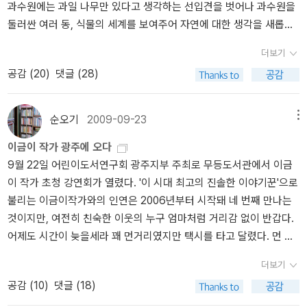
과수원에는 과일 나무만 있다고 생각하는 선입견을 벗어나 과수원을
다. 우리시대최고의동화,『 마당을나온암탉』과 관련한 다양한 독후활
어섰다. 그 시간에 일어서는 일이 왜 그리 아쉬웠는지 모른다. 알라딘
둘러싼 여러 동, 식물의 세계를 보여주어 자연에 대한 생각을 새롭게
동으로 여러분의 사랑을 표현해 주세요.응모 자격 : 어린이(초등학
모임이라던 내게 남편은 책도 잘 안 읽고 글도 잘 안 쓰는 나는 자격미
해주는 책이라고 합니다.표지 그림이 눈에 확 들어옵니다. 나무를 그
생), 청소년/일반(중고등학생 및 성인 누구나)응모 시기 : 2011년 3월
달이라며 놀려댔는데 예전 어느 글엔가 알라딘은 내게 친정이라고 썼
더보기
린 방식을 보세요.필리파 피어스의 <학교에 간 사자> 입니다.필리파
21일부터 6월 20일까지(마감 당일 소인 유효)응모 형식 - 글쓰기 부
던만큼 알라딘은 여전히 내게 친정같은 곳이다. 오랫동안 자리를 비
공감 (
20
)
댓글 (28)
피어스는 <한 밤중 톰의 정원에서>로도 유명한 영국의 대표적인 아
문(편지, 일기, 인터뷰, 감상문, 시, 시나리오, 대본, 독서신문 만들기
웠지만 늘 그곳이 궁금했고 그래서 기웃거리며 지기들의 서재를 방문
동문학가이지요.바바라 쿠니의 <엠마>라는 그림책입니다.엠마 스턴
등) - 미술 부문(독후화, 캐릭터 만들기 등) - 영상 부문(UCC 동영
하여 남몰래 글을 읽고 갔다. 글을 올리는 일에 게을러진 것에 대한 변
이라는 실제 화가의 이야기랍니다. 자식들을 다 떠나보내고 혼자 외
상- 영화, 연극, 광고 등) ※『마당을 나온 암탉』을 읽고 그 느낌을 다양
순오기
2009-09-23
메뉴
명을 하자면 아이들이 아직 컴과 많이 친해지는 게 싫은 탓이라고 해
롭게 살아가는 엠마 할머니가 나중에 외로움을 이겨낼 수 있게 한 것
하고 자유로운 형식으로 표현하시면 됩니다.응모 방법 - 개인 또는 팀
야겠다. 컴이 많이 유용하고 실생활 깊숙히 필요하지만 천천히 친해
이금이 작가 광주에 오다
은 무엇이었을까요? 표지 그림에 힌트가 있어요.윌리엄 스타이그의
단위로 응모 가능하며 우편으로만 접수 받습니다. - 보낼 곳 : 경기도
져도 좋은데 엄마가 매일 컴 앞에서 글 쓴다며 오래도록 자리잡고 있
9월 22일 어린이도서연구회 광주지부 주최로 무등도서관에서 이금
<아벨의 섬> 이랍니다.<슈렉>, <치과의사 드소토 선생님> 뿐 아니라
파주시 교하읍 문발리 파주출판도시 513-3 사계절출판사‘독후활동
는 모습을 보여주기 싫었다. 물론 한밤중에 쓰면 되는데 난 잠이 많고
이 작가 초청 강연회가 열렸다. '이 시대 최고의 진솔한 이야기꾼'으로
많은 어린이책을 남긴 작가이자 화가 입니다. 이 책의 그림도 저자가
대회 담당자’ - 문의: 031-955-8588 ※ 이름, 주소, 연락처, 응모 분
게으르다. 다시 서재에 글을 쓴다. 쓰다보니 오전 시간이 훌쩍 지나갔
불리는 이금이작가와의 인연은 2006년부터 시작돼 네 번째 만나는
직접 그렸습니다. 무인도에서 홀로 버텨나가는 생쥐 아벨의 이야기라
야에 어린이 또는 청소년/일반부를 구분해서 적어 주세요. ※ 응모작
다. 아이들이 학교 방과후 음악줄넘기에 다녀올 동안만 쓰려고 했는
것이지만, 여전히 친숙한 이웃의 누구 엄마처럼 거리감 없이 반갑다.
지만 우리 자신의 이야기이네요.크리스티네 뇌스틀링거의 <사내대장
은 반환하지 않습니다.시상내역 <어린이> - 잎싹상(1명) : 상장과 상
데 아이들이 돌아온지 1시간이 넘었는데도 여전히 글을 쓰고 있다.
어제도 시간이 늦을세라 꽤 먼거리였지만 택시를 타고 달렸다. 먼 줄
부> 입니다.프란츠 이야기 시리즈의 첫번째 책이랍니다. 아이들의 심
금(50만원) <글쓰기 부문> - 초록머리상(1명) : 상장과 상금(20만
(밥 줘야 한다는 강박에 시달리며ㅜㅜ) 예전 함께 정을 나누었던 알라
은 알았지만 택시비가 12,000원이나 나와서 돌아올땐 환승할 버스
리 묘사를 어떻게 이렇게 실감나게 할 수 있는지, 그리고 아이들도 얼
원) - 나그네상(10명) : 상장과 문화상품권(5만원)<미술 부문> - 초
디너들 생각에 미안함과 고마움이 교차한다. 여기에 일일이 적지 않
더보기
정류장까지만 택시를 탔다.^^도서관 입구엔 이금이작가 강연회를 알
마나 자신의 정체성 문제로 심각해질 수 있는지를 보여주기 때문에
록머리상(1명) : 상장과 상금(20만원) - 나그네상(10명) : 상장과 문
아도 모두들 제가 얼마나 좋아하고 흠모하는지 아실거라고 생각한다.
공감 (
10
)
댓글 (18)
리는 안내장이 발걸음을 인도했다도서관에 들어서니 이금이작가 작
인상깊었다고 소개된 책입니다.로라 잉걸스 와일더의 <큰 숲 속의 작
화상품권(5만원) <영상 부문> - 초록머리상(1명) : 상장과 상금(30
다시 돌아올 수 있는 계기가 된 것 같다. 1월 7일을 기념일로 표시해