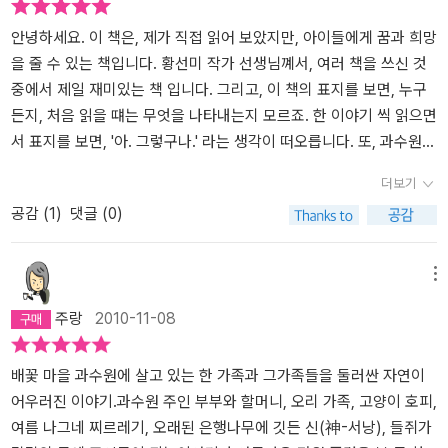
양분을 잘 소화하면 좋겠다. 환경의 소중함, 더불어 사는 예의, 인정,
을 더 많이 알고 싶다.
그리고 세상을 살아가는 건강함과 자신감을, 한바탕 밝은 웃음과 함
안녕하세요. 이 책은, 제가 직접 읽어 보았지만, 아이들에게 꿈과 희망
께 살짝 느끼면 좋겠다. 작가는 읽는 이들이 눈치채지 않게 이런 이야
을 줄 수 있는 책입니다. 황선미 작가 선생님꼐서, 여러 책을 쓰신 것
기를 하고 싶어 하는 것이겠지.
중에서 제일 재미있는 책 입니다. 그리고, 이 책의 표지를 보면, 누구
든지, 처음 읽을 떄는 무엇을 나타내는지 모르죠. 한 이야기 씩 읽으면
서 표지를 보면, '아. 그렇구나.' 라는 생각이 떠오릅니다. 또, 과수원을
점령하라. 라고 했을 떄, 혹시 싸우는 거 아닐까. 라는 생각 도 했었습
더보기
니다. 하지만, 싸우는 것 보다는, 과수원에서 사이좋게 행복하게 사는
공감 (
1
)
댓글 (0)
모습을 쓴 책입니다. 아이들에게 꿈과 희방을 주는 책이라는 뜻은, 사
랑, 청순, 미모, 그런 것 말고, 모험, 창의력, 신나는 생각을 키울 수 있
게 해 주는 책이라는 것을....... 읽어 보신 분은 아시겠죠. 3~$학년 어
메뉴
린이 들에게, 이 책을 권해 주고 싶습니다.
주랑
2010-11-08
배꽃 마을 과수원에 살고 있는 한 가족과 그가족들을 둘러싼 자연이
어우러진 이야기.과수원 주인 부부와 할머니, 오리 가족, 고양이 호피,
여름 나그네 찌르레기, 오래된 은행나무에 깃든 신(神-서낭), 들쥐가