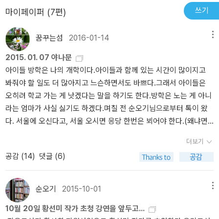
과수원을 점령하는 과정에서 동물들의 생태도 잘 드러나 있다.작가의
쓰기
마이페이퍼 (7편)
세심함이 곳곳이 묻어난다.작가는 공원으로 옮겨진 나무, 서낭의 말
을 통해 사라져 가는 민속 신앙에 대한 안타까움을 전하고 있다. 영혼
꿈꾸는섬
2016-01-14
메뉴
이 떠난 나무가 죽자 그 나무를 장승으로 만들어 세우는 것으로 보존
2015. 01. 07 야나문
을 시도한 것도 작가의 이런 생각이 담겨 있다. 이와 관련해서 아이들
아이들 방학은 나의 개학이다.아이들과 함께 있는 시간이 많이지고
에게 나무에게도 영혼이 있을까 라고 물어봤다.아이들은 나무는 사람
봐줘야 할 일도 더 많아지고 느슨하면서도 바쁘다.그래서 아이들은
이 아니니까 영혼이 없다고 한다. 작가는 나이 많은 나무는 영혼이 있
오히려 학교 가는 게 낫겠다는 말을 하기도 한다.방학은 노는 게 아니
다고 했는데 왜 그렇게 생각했을까 라고 물어보니 동화니까 그렇죠.
라는 엄마가 사실 싫기도 하겠다.며칠 전 순오기님으로부터 톡이 왔
한다. 나무의 영혼이 있고 없고를 떠나 아이들에게 서낭의 의미를 생
다. 서울에 오신다고, 서울 오시면 응당 한번은 뵈어야 한다.(왜냐면
각해 보게 한다.표지 그림도 좋지만 동화 중간중간 삽입된 그림도 참
내가 순오기님 팬이니까) 광주에서부터 오시는 것이니 서울근교 수도
좋다. 쥐들이 과수원을 점령하러 왔을 때 이곳에 먼저 터전을 잡게 된
더보기
권에 사는 나는 흔쾌히 만나는 날을 기다린다.순오기님의 서울 나들
고양이가 과수원을 지키기 위해 철조망 위로 올라가 허리를 잔뜩 위
공감 (
14
)
댓글 (6)
이 중 7일은 야나문에서 프레이야님의 출판기념 모임이었다. 출판기
로 구부린 모습으로 쥐들을 노려 보고 있다. 이런 그림은 고양이 행동
념식은 다른 곳에서 하고 그곳에서는 알라디너들이 모이는 것이라고
을 자세하게 관찰하지 않은 사람이면 그릴 수 없는 그림이다. 꽃장수
착각한 나는 아이들과 바쁘다는 핑계로 빈손으로 그곳을 방문했다.
옆에 앉아있는 할머니 모습이라든가, 세련된 도시 사람들이 활보하는
순오기
2015-10-01
메뉴
알라딘서재를 하도 오래 떠나 있어서 야나문이 알라디너 야나님이 운
거리에 집게를 들고 다니며 떨어진 쓰레기를 줍는 할머니 모습 등은
10월 20일 황선미 작가 초청 강연을 앞두고...
영하는 북카페인줄도 몰랐고 그날 모이는 분들이 대략 순오기님을 포
입가에 미소를 머금케 하면서 사람이 어떻게 살아야 하는지를 알게