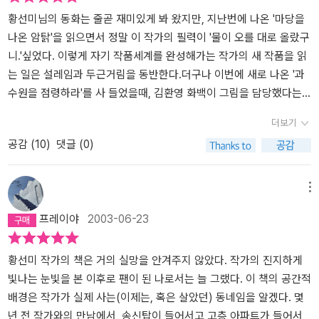
다. 따로따로 인 것 같지만 알고 보면 함께, 라는 것을 알 수가 있다.
공이 따로 있어서, 여러 동물의 시각에서 상황을 훑어보는 방식으로
어쩜 그렇게 속닥속닥 시끌시끌 다정하고 살벌하고 생동감 있게 삶
황선미님의 동화는 줄곧 재미있게 봐 왔지만, 지난번에 나온 '마당을
진행되기 때문이다. 한 단원씩 진행될 때마다, 앞에서 언급되었던 사
을, 이야기들이 수다처럼 펼쳐지는지 놀랍다. 우리가 무심코 지나쳐
나온 암탉'을 읽으면서 정말 이 작가의 필력이 '물이 오를 대로 올랐구
건이 조금씩 맞물려 다른 시각으로 보여줌으로써, 같은 사건이 시각
버린 일상 속에는 그렇게 나름대로 열심히 다들 살고 있었다니, 신기
니.'싶었다. 이렇게 자기 작품세계를 완성해가는 작가의 새 작품을 읽
에 따라 어떻게 다르게 보일 수 있는지에 대해서도 생각해볼 기회를
하고 재미있다. 동물들도 나름대로 치열하게 살고 있었던 것이다. 읽
는 일은 설레임과 두근거림을 동반한다.더구나 이번에 새로 나온 '과
갖게 하니, 아이들에게 입장이라는 것을 설명하기도 아주 좋다. 동화
으면서 과수원을 왜 점령해야만 했는지 이해가 가면서도 코믹하고 처
수원을 점령하라'를 사 들었을때, 김환영 화백이 그림을 담당했다는
이지만 아이들 뿐만 아니라 어른들에게도 충분히 생각할 거리를 제공
절하고 안타깝고 그랬다. 그야말로 요즘말로 말하면 철거를 당한 판
것도 알게 되어서 더욱 기뻤다. 황선미작가의 글과 김환영화백의 그
더보기
하는 재미있는 이야기이다. 엄마들이 사서 아이들과 함께 읽으며 이
이라 그렇게 사는 곳이 절실했던 것이다. 많은 가족들을 이끌고 당장
림은 그야말로 찰떡궁합이라 아이들과 어른들 모두를 이야기 세계에
공감 (
10
)
댓글 (0)
야기를 나눈다면 즐거운 시간을 가질 수 있으리라 생각하며 추천해본
먹고 살 곳을 찾아야 하는데 안전한 곳이 없었다. 어디선가 지금도 아
빠져들게 만든다. 표지에 그려진 할머니, 나무, 오리, 고양이, 쥐, 까
다.
마 안전한 곳을 위해 투쟁을 벌이는 생명들이, 사람들이 있을 것이다.
치, 찌르레기, 귀신(책을 읽지 않아도 나무의 정령임을 한눈에 알았
아무튼 우리가 사는 곳에는 자연도 함께 어우러져 산다, 라는 사실이
다. 통하는 느낌?) 들이 어떤 이야기를 펼칠지 사뭇 기대감에 들떠서
메뉴
다. 지금도 열심히 생존을 위해 살아가고 있을 동식물들에게 귀를 한
첫장을 넘겼다. 아파트와 아스팔트로 뒤덮인 도시 한가운데 배꽃마을
프레이야
2003-06-23
번 기울여 보고 싶다. 들리지 않는 곳을, 보이지 않는 곳을 보여주는
의 마지막 모습인 과수원이 자리잡고 있다. 우리의 고향이고, 동물들
작가분의 눈과 귀, 그리고 목소리를 통하여 우리는 이렇게 또 다른 세
의 고향이고, 나무들과 꽃들의 고향인 그곳, 더 나아가서 인간들과 함
계를 경험하며 만날 수 있었다. < 작가는 그래야 하는 것이리라. >
께 살아왔던 신들의 고향. 어디 그뿐인가? 배꽃마을의 마지막 과수원
황선미 작가의 책은 거의 실망을 안겨주지 않았다. 작가의 진지하게
은 인간이 자연과 한몸임을 기억하는 이데아였고, 인간다움이 더 많
빛나는 눈빛을 본 이후로 팬이 된 나로서는 늘 그랬다. 이 책의 공간적
이 가지고, 더 많이 배불리는 것에 있지 않음을 기억하는 유토피아였
배경은 작가가 실제 사는(이제는, 혹은 살았던) 동네임을 알겠다. 몇
다. 아름다워라. 그 곳에서 살아가는 모든 생명들이. 자연 속에서는 주
년 전 작가와의 만남에서, 송신탑이 들어서고 고층 아파트가 들어서