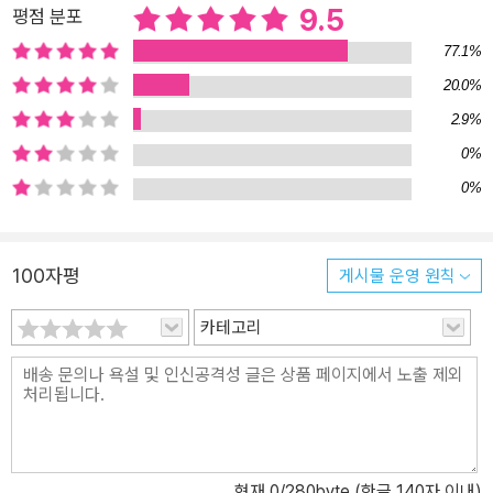
9.5
평점 분포
77.1%
20.0%
2.9%
0%
0%
100자평
게시물 운영 원칙
카테고리
현재
0
/280byte (한글 140자 이내)