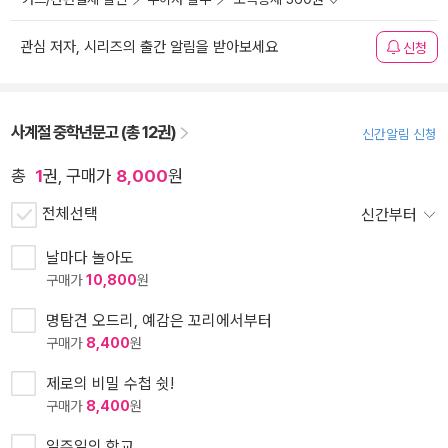
관심 저자, 시리즈의 출간 알림을 받아보세요
신청
사계절 중학년문고 (총 12권)
신간알림 신청
총
1
권, 구매가
8,000
원
전체선택
신간부터
날마다 놀아도
구매가
10,800
원
명탐견 오드리, 예감은 꼬리에서부터
구매가
8,400
원
제로의 비밀 수첩 쉿!
구매가
8,400
원
일주일의 학교