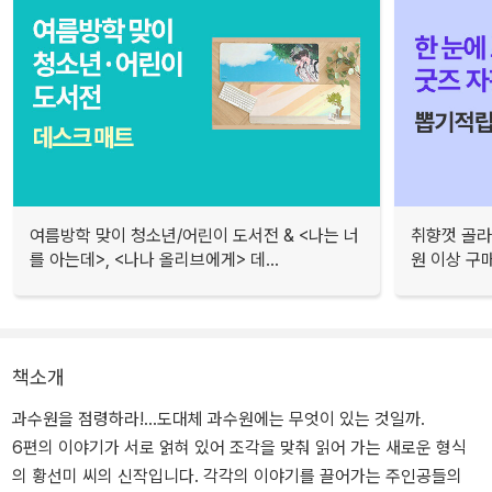
여름방학 맞이 청소년/어린이 도서전 & <나는 너
취향껏 골라
를 아는데>, <나나 올리브에게> 데...
원 이상 구
책소개
과수원을 점령하라!...도대체 과수원에는 무엇이 있는 것일까.
6편의 이야기가 서로 얽혀 있어 조각을 맞춰 읽어 가는 새로운 형식
의 황선미 씨의 신작입니다. 각각의 이야기를 끌어가는 주인공들의