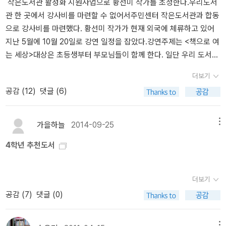
작은도서관 활성화 지원사업으로 황선미 작가를 초청한다.우리도서
함한 5공주중 해외에 계신 한분을 제외한 4분이 모이는 자리라고 알
한다.상황을 다양한 관점에서 볼 수 있게 한 전개 방법도 좋다. 쥐들이
관 한 곳에서 강사비를 마련할 수 없어서주민센터 작은도서관과 합동
고 갔다. 내가 좋아하는 서재지기님들 프레이야님, 세실님, 다크아이
어리버리하다고 여긴 고양이의 관점에서 쓴 이야기와 그 뒤에 나오는
으로 강사비를 마련했다. 황선미 작가가 현재 외국에 체류하고 있어
즈님을 만난다는 기대와 복잡미묘한 떨림에 가는 길이 낯설었다.부암
쥐의 관점에서 전개되는 이야기를 비교해 보면 아이들도 자신의 관점
지난 5월에 10월 20일로 강연 일정을 잡았다.강연주제는 <책으로 여
동은 예전에 환기미술관, 서울미술관 등에 다녀온 기억은 있지만 내
만이 옳은 것이 아니라는 것을 깨닫게 된다. 책 내용도 그림도 참 좋은
는 세상>대상은 초등생부터 부모님들이 함께 한다. 일단 우리 도서관
게는 낯선 곳이다. 가기 전 야나문을 조회해보고 차를 가져갈 것인지
책이다.
에 있는 황선미 작가 책과아직 소장하지 못한 책을 챙겨둔다.
대중교통을 이용할 것인지 고민하다가 버스와 전철을 이용하기로 했
더보기
읽었는데 소장하지 못한 책~ 책도 없고 아직 읽지
다. 거의 2시간 조금 못 미치게 걸리는 거리였다.프레이야님의 출판
공감 (
12
)
댓글 (6)
못한 책~
기념이라는데도 책도 아직 조회해보지 못했고, 구입도 하지 못한 상
태다. 하지만 서재와 카스를 통해 프레이야님의 글을 읽어 온 나는 얼
마나 우아할지, 얼마나 세련되고 섬세할지 예상은 한다. 그 자리에 새
가을하늘
2014-09-25
메뉴
로운 알라디너 쑥님이 계셨고, 쑥님은 봄향기가 그윽한 분이셨다. 쑥
4학년 추천도서
님의 제안으로 '앵두를 찾아라'를 돌아가며 낭독했다. 고운 프레이야
님의 글은 프레이야님을 닮았다. 나는 세실님이 밑줄 그은 부분을 읽
긴 했지만 내 마음에도 좋았던 부분이었다. 여섯이 돌아가며 '앵두를
더보기
찾아라'를 읽는데 전율이 느껴졌다. 이 공간도 이 시간도 정말 행복했
공감 (
7
)
댓글 (0)
다. 샴페인 잔을 들어 건배를 하고 케잌을 나누어 먹으며 프레이야님
의 앵두 이야기를 들으며 우리는 많은 공감을 나누었다. '엄마'라는 주
메뉴