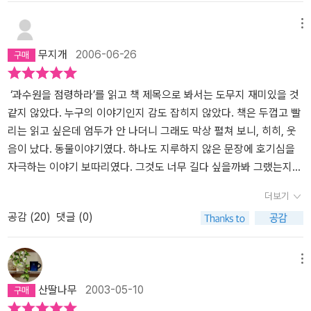
사실상 학원 다니랴 바쁜 아이들에게 큰 부담을 주지 않으면서도 책
과 친해지게 하고자 하는 마음으로 책을 선택하여 읽어주면서 이야기
메뉴
를 나누는데, 구체적인 교훈을 제시하게되는 마시멜로 이야기와 달리
무지개
2006-06-26
이 책은 더 재미나게 아이들과 이야기를 나눌 수 있어서 좋다.첫 단원
인 '오리가족의 나들이'를 읽었을 때에는, 그 단원에 대해서 마인드맵
으로 꾸며보라는 숙제를 내주었고, 두번째 단원인 '쥐한테 잡힌 고양
‘과수원을 점령하라’를 읽고 책 제목으로 봐서는 도무지 재미있을 것
이' 편에서는 읽은 내용을 바탕으로 한 그림을 그려보라고 하였다. 네
같지 않았다. 누구의 이야기인지 감도 잡히지 않았다. 책은 두껍고 빨
컷 짜리 만화를 그려온 아이도 있고, 하나의 큰 그림을 그려온 아이도
리는 읽고 싶은데 엄두가 안 나더니 그래도 막상 펼쳐 보니, 히히, 웃
있었다. 그리고 지난 시간에 세번째 단원 '과수원을 점령하라'를 읽었
음이 났다. 동물이야기였다. 하나도 지루하지 않은 문장에 호기심을
는데, 점점 더 흥미진진해가는 이야기를 들으며 아이들의 눈이 반짝
자극하는 이야기 보따리였다. 그것도 너무 길다 싶을까봐 그랬는지
반짝 빛났다. 이번 숙제는, 그 다음 단원인 '이사 가는 나무 귀신' 편을
독자의 마음을 이해한 작가분의 배려인지, 어쨌든 이것은 단편들이었
더보기
상상해서 지어오라는 것이다. 노트 한 쪽 이상으로 써오라고 했는데
다. 하나가 끝나면 또 다른 이야기가 나왔다. 그런데 그 이야기들은 다
공감 (
20
)
댓글 (0)
싫다는 녀석이 없다. 오히려 더 길게 써도 되느냐고 아우성이다. 다들
연결이 되어있었다. 이를테면 오리가족이야기, 쥐한테 당하는 고양이
머릿 속으로 재미있는 이야기를 꾸미고 싶은 것이다. 한 편으로는 스
이야기, 공터를 빼앗긴 쥐들 이야기, 나무귀신 이야기, 찌르레기 이야
리슬쩍 도서관에 가서 다음 이야기를 당겨서 읽고 싶기도 하겠지만,
기, 할머니의 이야기 등 이런 식으로 유기적으로 구성되어 있다. 각각
메뉴
수업이 더 흥미롭게 되기 위하여 스스로 그것을 참고 숙제를 해오는
그들 입장에서 쓰여 졌기 때문에 읽을 때는 좀더 이해가 빨라지고 읽
산딸나무
2003-05-10
아이들... 나도 아이들의 다음 숙제가 기대된다. 이 책은 이런 식으로
는 재미도 있다. 그들은 모두 한데 어울려 지낸다는 것을 알 수가 있
수업하기 참 좋다. 전체가 하나의 장편이면서도 각각의 단원은 주인