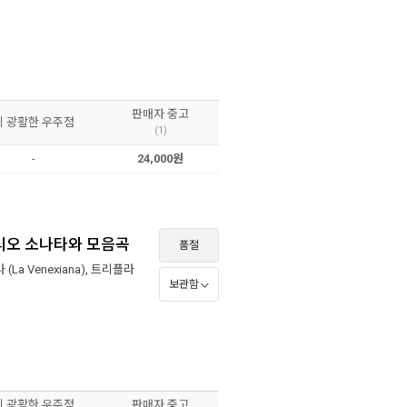
판매자 중고
이 광활한 우주점
(1)
-
24,000원
 트리오 소나타와 모음곡
품절
La Venexiana)
,
트리플라
보관함
이 광활한 우주점
판매자 중고