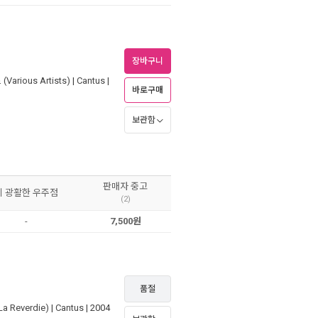
장바구니
arious Artists)
|
Cantus
|
바로구매
보관함
판매자 중고
이 광활한 우주점
(2)
-
7,500원
품절
 Reverdie)
|
Cantus
| 2004