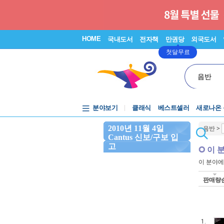
HOME
국내도서
전자책
만권당
외국도서
첫달무료
음반
분야보기
클래식
베스트셀러
새로나온
2010년 11월 4일
음반
>
Cantus 신보/구보 입
고
이 
이 분야
판매량
1.