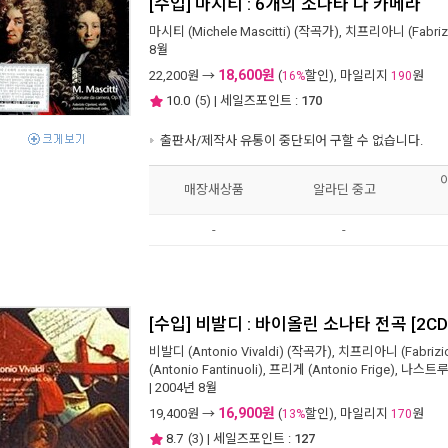
[수입] 마시티 : 6개의 소나타 다 카메라
마시티 (Michele Mascitti)
(작곡가),
치프리아니 (Fabrizio
8월
18,600원
22,200
원 →
(
할인), 마일리지
원
16%
190
10.0
(
5
) | 세일즈포인트 :
170
출판사/제작사 유통이 중단되어 구할 수 없습니다.
매장새상품
알라딘 중고
-
-
[수입] 비발디 : 바이올린 소나타 전곡 [2CD
비발디 (Antonio Vivaldi)
(작곡가),
치프리아니 (Fabrizio 
(Antonio Fantinuoli)
,
프리게 (Antonio Frige)
,
나스트루치 
| 2004년 8월
16,900원
19,400
원 →
(
할인), 마일리지
원
13%
170
8.7
(
3
) | 세일즈포인트 :
127