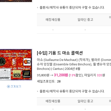
출판사/제작사 유통이 중단되어 구할 수 없습니다.
매장새상품
알라딘 중고
-
-
[수입] 기욤 드 마쇼 콜렉션
마쇼 (Guillaume De Machaut)
(작곡가),
벨라르 (Domini
슈아 앙상블 (Ensemble Gilles Binchois)
,
쥘 뱅슈아 앙상블 
Binchois)
|
Cantus
| 2004년 8월
31,200원
35,800
원 →
(
할인), 마일리지
원
13%
320
세일즈포인트 :
28
출판사/제작사 유통이 중단되어 구할 수 없습니다.
매장새상품
알라딘 중고
-
-