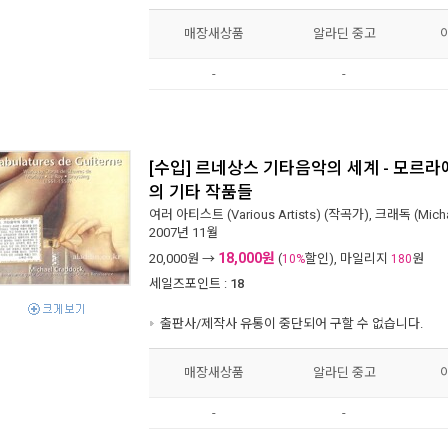
매장새상품
알라딘 중고
-
-
[수입] 르네상스 기타음악의 세계 - 모르라에
의 기타 작품들
여러 아티스트 (Various Artists)
(작곡가),
크래독 (Micha
2007년 11월
18,000원
20,000
원 →
(
할인), 마일리지
원
10%
180
세일즈포인트 :
18
출판사/제작사 유통이 중단되어 구할 수 없습니다.
매장새상품
알라딘 중고
-
-