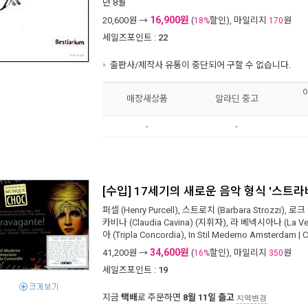
년 8월
16,900원
20,600
원 →
(
할인), 마일리지
원
18%
170
세일즈포인트 :
22
출판사/제작사 유통이 중단되어 구할 수 없습니다.
매장새상품
알라딘 중고
-
-
[수입] 17세기의 새로운 음악 형식 '스트라바간트
퍼셀 (Henry Purcell)
,
스트로치 (Barbara Strozzi)
,
로크 (
카비나 (Claudia Cavina)
(지휘자),
라 베넥시아나 (La Ven
아 (Tripla Concordia)
,
In Stil Mederno Amsterdam
|
C
34,600원
41,200
원 →
(
할인), 마일리지
원
16%
350
세일즈포인트 :
19
지금
택배
로 주문하면
8월 11일 출고
지역변경