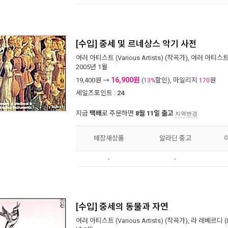
[수입] 중세 및 르네상스 악기 사전
여러 아티스트 (Various Artists)
(작곡가),
여러 아티스트 (V
2005년 1월
16,900원
19,400
원 →
(
할인), 마일리지
원
13%
170
세일즈포인트 :
24
지금
택배
로 주문하면
8월 11일 출고
지역변경
매장새상품
알라딘 중고
-
-
[수입] 중세의 동물과 자연
여러 아티스트 (Various Artists)
(작곡가),
라 레베르디 (La