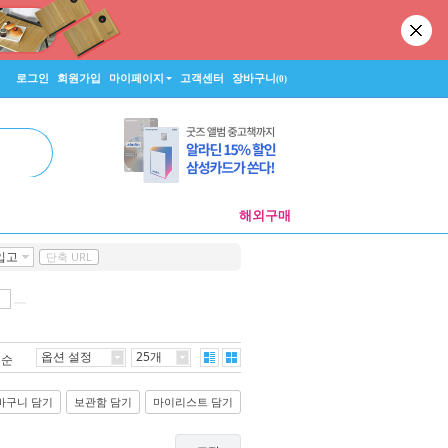
로그인
회원가입
마이페이지
고객센터
장바구니
(0)
해외구매
 입고
단축 URL
옵션 설정
25개
격순
바구니 담기
보관함 담기
마이리스트 담기