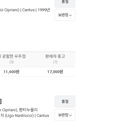
품절
 Cipriani)
|
Cantus
| 1999년
보관함
이 광활한 우주점
판매자 중고
(3)
(7)
11,600원
17,000원
]
품절
Cipriani)
,
판티누올리
보관함
(Ugo Nastrucci)
|
Cantus