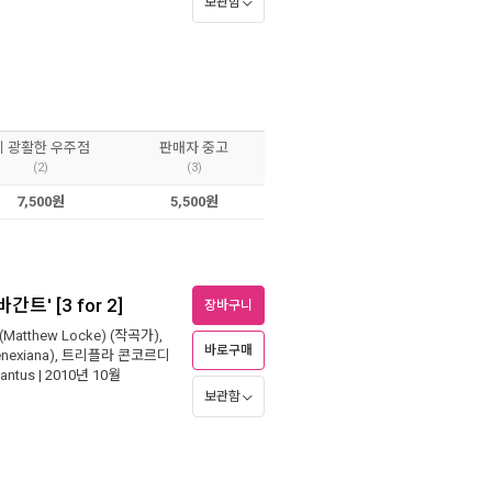
보관함
이 광활한 우주점
판매자 중고
(2)
(3)
7,500원
5,500원
' [3 for 2]
장바구니
Matthew Locke)
(작곡가),
바로구매
exiana)
,
트리플라 콘코르디
antus
| 2010년 10월
보관함