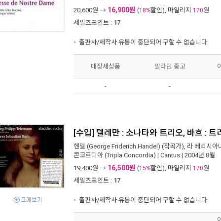
16,900원
20,600
원 →
(
할인), 마일리지
원
18%
170
세일즈포인트 :
17
출판사/제작사 유통이 중단되어 구할 수 없습니다.
매장새상품
알라딘 중고
-
-
[수입] 텔레만 : 소나타와 트리오, 바흐 :
헨델 (George Friderich Handel)
(작곡가),
라 베넥시아나 (
콘코르디아 (Tripla Concordia)
|
Cantus
| 2004년 8월
16,500원
19,400
원 →
(
할인), 마일리지
원
15%
170
세일즈포인트 :
17
출판사/제작사 유통이 중단되어 구할 수 없습니다.