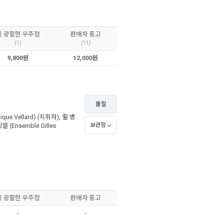
이 광활한 우주점
판매자 중고
(1)
(11)
9,800원
12,000원
품절
que Vellard)
(지휘자),
쥘 뱅
보관함
(Ensemble Gilles
이 광활한 우주점
판매자 중고
-
-