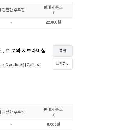
판매자 중고
이 광활한 우주점
(1)
-
22,000원
, 르 로와 & 브라이싱
품절
보관함
el Craddock)
|
Cantus
|
판매자 중고
이 광활한 우주점
(1)
-
8,000원