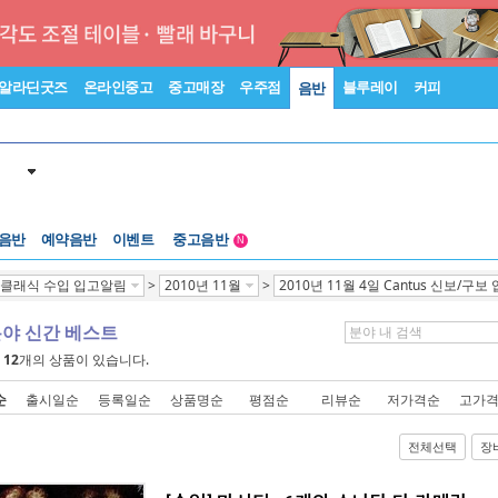
알라딘굿즈
온라인중고
중고매장
우주점
블루레이
커피
음반
 음반
예약음반
이벤트
중고음반
N
1천원부터
클래식 수입 입고알림
>
2010년 11월
>
2010년 11월 4일 Cantus 신보/구보
중고음반
분야 신간 베스트
에
12
개의 상품이 있습니다.
순
출시일순
등록일순
상품명순
평점순
리뷰순
저가격순
고가
전체선택
장