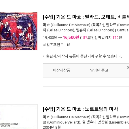
[수입] 기욤 드 마쇼 : 발라드, 모테트, 비를
마쇼 (Guillaume De Machaut)
(작곡가),
벨라르 (Domini
아 (Gilles Binchois)
,
뱅슈아 (Gilles Binchois)
|
Cantus
16,500원
19,400
원 →
(
할인), 마일리지
원
15%
170
세일즈포인트 :
18
출판사/제작사 유통이 중단되어 구할 수 없습니다.
매장새상품
알라딘 중고
-
-
[수입] 기욤 드 마쇼 : 노르트담의 미사
마쇼 (Guillaume De Machaut)
(작곡가),
벨라르 (Domini
르 (Dominique Vellard)
,
쥘 뱅슈아 앙상블 (Ensemble Gil
2004년 8월