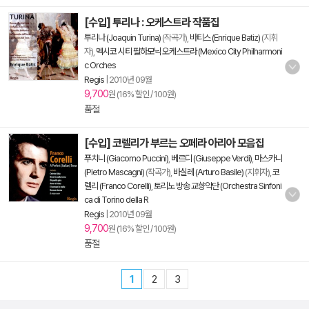
[수입] 투리나 : 오케스트라 작품집
투리나 (Joaquin Turina)
(작곡가),
바티스 (Enrique Batiz)
(지휘
자),
멕시코 시티 필하모닉 오케스트라 (Mexico City Philharmoni
c Orches
Regis
|
2010년 09월
9,700
원 (16% 할인 / 100원)
품절
[수입] 코렐리가 부르는 오페라 아리아 모음집
푸치니 (Giacomo Puccini)
,
베르디 (Giuseppe Verdi)
,
마스카니
(Pietro Mascagni)
(작곡가),
바실레 (Arturo Basile)
(지휘자),
코
렐리 (Franco Corelli)
,
토리노 방송 교향악단 (Orchestra Sinfoni
ca di Torino della R
Regis
|
2010년 09월
9,700
원 (16% 할인 / 100원)
품절
1
2
3