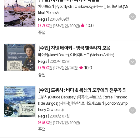
차이콥스키 (Pyotr Ilyich Tchaikovsky)
(작곡가),
플레트네프 (Mi
khail Pletnev)
Regis
|
2010년 09월
9,700
10.0
원 (16% 할인 / 100원)
품절
[수입] 자넷 베이커 - 영국 앤솔러지 모음
베이커 (Janet Baker)
,
여러 아티스트 (Various Artists)
Regis
|
2007년 02월
9,600
10.0
원 (17% 할인 / 90원)
품절
[수입] 드뷔시 : 바다 & 목신의 오후에의 전주곡 외
드뷔시 (Claude Debussy)
(작곡가),
부르고스 (Rafael Fruhbec
k de Burgos)
(지휘자),
런던 심포니 오케스트라 (London Symp
hony Orchestra)
Regis
|
2006년 07월
9,600
원 (17% 할인 / 100원)
품절