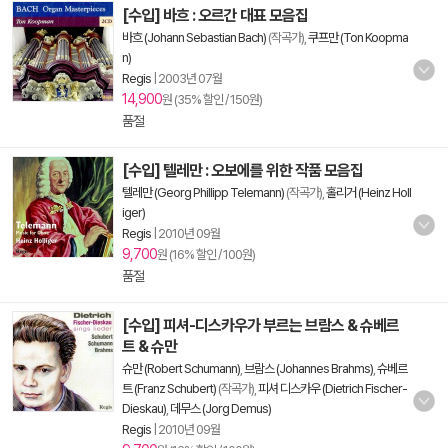
[수입] 바흐 : 오르간 대표 모음집
바흐 (Johann Sebastian Bach)
(작곡가),
쿠프만 (Ton Koopma
n)
Regis
|
2003년 07월
14,900
원 (35% 할인 / 150원)
품절
[수입] 텔레만 : 오보에를 위한 작품 모음집
텔레만 (Georg Phillipp Telemann)
(작곡가),
홀리거 (Heinz Holl
iger)
Regis
|
2010년 09월
9,700
원 (16% 할인 / 100원)
품절
[수입] 피셔-디스카우가 부르는 브람스 & 슈베르
트 & 슈만
슈만 (Robert Schumann)
,
브람스 (Johannes Brahms)
,
슈베르
트 (Franz Schubert)
(작곡가),
피셔 디스카우 (Dietrich Fischer-
Dieskau)
,
데무스 (Jorg Demus)
Regis
|
2010년 09월