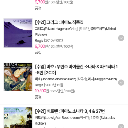
9,700
원 (16% 할인 / 100원)
품절
[수입] 그리그 : 피아노 작품집
그리그 (Edvard Hagerup Grieg)
(작곡가),
플레트네프 (Mikhail
Pletnev)
Regis
|
2010년 09월
9,700
원 (16% 할인 / 100원)
품절
[수입] 바흐 : 무반주 바이올린 소나타 & 파르티타 1
-6번 [2CD]
바흐 (Johann Sebastian Bach)
(작곡가),
리치 (Ruggiero Ricci)
Regis
|
2007년 12월
19,300
원 (16% 할인 / 200원)
품절
[수입] 베토벤 : 피아노 소나타 3, 4 & 27번
베토벤 (Ludwig Van Beethoven)
(작곡가),
리히터 (Sviatoslav
Richter)