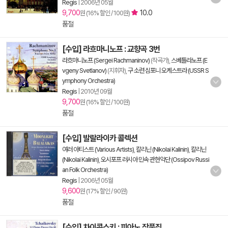
Regis
|
2006년 05월
9,700
10.0
원 (16% 할인 / 100원)
품절
[수입] 라흐마니노프 : 교향곡 3번
라흐마니노프 (Sergei Rachmaninov)
(작곡가),
스베틀라노프 (E
vgeny Svetlanov)
(지휘자),
구 소련 심포니 오케스트라 (USSR S
ymphony Orchestra)
Regis
|
2010년 09월
9,700
원 (16% 할인 / 100원)
품절
[수입] 발랄라이카 콜렉션
여러 아티스트 (Various Artists)
,
칼리닌 (Nikolai Kalinin)
,
칼리닌
(Nikolai Kalinin)
,
오시포프 러시아 민속 관현악단 (Ossipov Russi
an Folk Orchestra)
Regis
|
2006년 05월
9,600
원 (17% 할인 / 90원)
품절
[수입] 차이콥스키 : 피아노 작품집