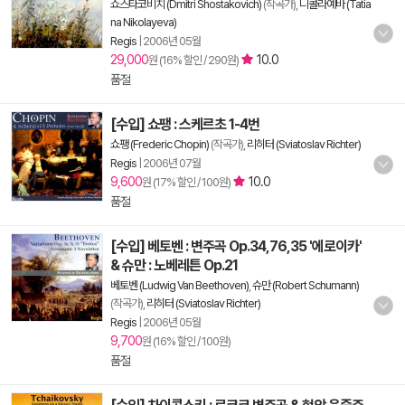
쇼스타코비치 (Dmitri Shostakovich)
(작곡가),
니콜라예바 (Tatia
na Nikolayeva)
Regis
|
2006년 05월
29,000
10.0
원 (16% 할인 / 290원)
품절
[수입] 쇼팽 : 스케르초 1-4번
쇼팽 (Frederic Chopin)
(작곡가),
리히터 (Sviatoslav Richter)
Regis
|
2006년 07월
9,600
10.0
원 (17% 할인 / 100원)
품절
[수입] 베토벤 : 변주곡 Op.34,76,35 '에로이카'
& 슈만 : 노베레튼 Op.21
베토벤 (Ludwig Van Beethoven)
,
슈만 (Robert Schumann)
(작곡가),
리히터 (Sviatoslav Richter)
Regis
|
2006년 05월
9,700
원 (16% 할인 / 100원)
품절