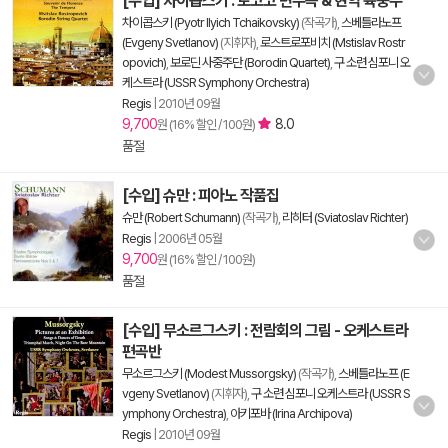
[수입] 차이콥스키 : 로코코 변주곡 & 현악 육중주
차이콥스키 (Pyotr Ilyich Tchaikovsky)
(작곡가),
스베틀라노프
(Evgeny Svetlanov)
(지휘자),
로스트로포비치 (Mstislav Rostr
opovich)
,
보로딘 사중주단 (Borodin Quartet)
,
구 소련 심포니 오
케스트라 (USSR Symphony Orchestra)
Regis
|
2010년 09월
9,700
8.0
원 (16% 할인 / 100원)
품절
[수입] 슈만 : 피아노 작품집
슈만 (Robert Schumann)
(작곡가),
리히터 (Sviatoslav Richter)
Regis
|
2006년 05월
9,700
원 (16% 할인 / 100원)
품절
[수입] 무소르그스키 : 전람회의 그림 - 오케스트라
편곡반
무소르그스키 (Modest Mussorgsky)
(작곡가),
스베틀라노프 (E
vgeny Svetlanov)
(지휘자),
구 소련 심포니 오케스트라 (USSR S
ymphony Orchestra)
,
아키포바 (Irina Archipova)
Regis
|
2010년 09월