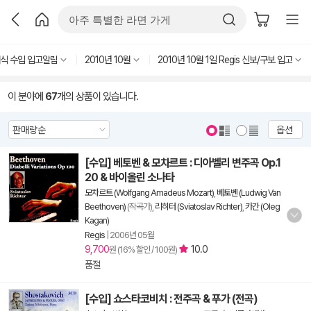
식 수입 입고알림
2010년 10월
2010년 10월 1일 Regis 신보/구보 입고
이 분야에
67
개의 상품이 있습니다.
옵션
[수입] 베토벤 & 모차르트 : 디아벨리 변주곡 Op.1
20 & 바이올린 소나타
모차르트 (Wolfgang Amadeus Mozart)
,
베토벤 (Ludwig Van
Beethoven)
(작곡가),
리히터 (Sviatoslav Richter)
,
카간 (Oleg
Kagan)
Regis
|
2006년 05월
9,700
10.0
원 (16% 할인 / 100원)
품절
[수입] 쇼스타코비치 : 전주곡 & 푸가 (전곡)