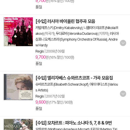
9,700
원 (16% 할인 / 100원)
품절
[수입] 러시아 바이올린 협주곡 모음
카발레프스키 (Dmitry Kabalevsky)
,
니콜라이 라코프 (Nikolai R
akov)
(작곡가),
두다로바 (Veronika Dudarova)
(지휘자),
러시아
심포니 오케스트라 (Symphony Orchestra Of Russia)
,
Andre
w Hardy
Regis
|
2009년 09월
9,700
원 (16% 할인 / 100원)
품절
[수입] 엘리자베스 슈와르츠코프 - 가곡 모음집
슈바르츠코프 (Elisabeth Schwarzkopf)
,
여러 아티스트 (Variou
s Artists)
Regis
|
2007년 02월
9,600
원 (17% 할인 / 90원)
품절
[수입] 모차르트 : 피아노 소나타 5, 7, 8 & 9번
모차르트 (Wolfgang Amadeus Mozart)
,
티리모 (Martino Tiri