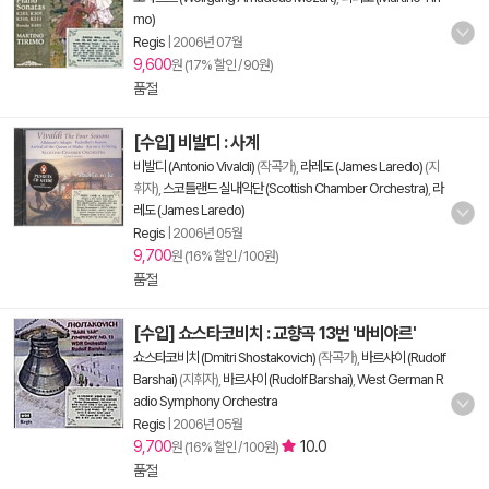
mo)
Regis
|
2006년 07월
9,600
원 (17% 할인 / 90원)
품절
[수입] 비발디 : 사계
비발디 (Antonio Vivaldi)
(작곡가),
라레도 (James Laredo)
(지
휘자),
스코틀랜드 실내악단 (Scottish Chamber Orchestra)
,
라
레도 (James Laredo)
Regis
|
2006년 05월
9,700
원 (16% 할인 / 100원)
품절
[수입] 쇼스타코비치 : 교향곡 13번 '바비야르'
쇼스타코비치 (Dmitri Shostakovich)
(작곡가),
바르샤이 (Rudolf
Barshai)
(지휘자),
바르샤이 (Rudolf Barshai)
,
West German R
adio Symphony Orchestra
Regis
|
2006년 05월
9,700
10.0
원 (16% 할인 / 100원)
품절