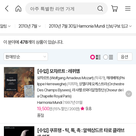
고알림
2010년 7월
2010년 7월 30일 Harmonia Mundi 신보/구보 입고
이 분야에
478
개의 상품이 있습니다.
옵션
[수입] 모차르트 : 레퀴엠
모차르트 (Wolfgang Amadeus Mozart)
(작곡가),
헤레베헤 (Phi
lippe Herreweghe)
(지휘자),
샹젤리제 오케스트라 (Orchestre
Des Champs Elysees)
,
라 샤펠 르와이얄 합창단 (Choeur de l
a Chapelle Royal Paris)
Harmonia Mundi
|
1997년 01월
19,500
9.8
원 (15% 할인 / 200원)
품절
[수입] 쿠프랭 - 틱, 톡, 촉 : 알렉상드르 타로 클라브