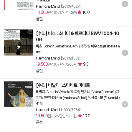
Tharaud)
Harmonia Mundi
|
2010년 02월
14,000
10.0
원 (16% 할인 / 140원)
품절
[수입] 바흐 : 소나타 & 파르티타 BWV 1004~10
06
바흐 (Johann Sebastian Bach)
(작곡가),
파우스트 (Isabelle Fa
ust)
Harmonia Mundi
|
2010년 06월
19,500
9.3
원 (16% 할인 / 200원)
품절
[수입] 비발디 : 스타바트 마테르
비발디 (Antonio Vivaldi)
(작곡가),
반치니 (Chiara Banchini)
(지
휘자),
안드레아스 숄 (Andreas Scholl)
,
앙상블 415 (Ensemble
415)
Harmonia Mundi
|
1999년 06월
19,500
10.0
원 (15% 할인 / 200원)
품절