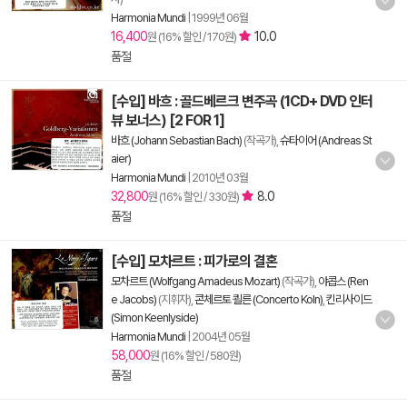
Harmonia Mundi
|
1999년 06월
16,400
10.0
원 (16% 할인 / 170원)
품절
[수입] 바흐 : 골드베르크 변주곡 (1CD+ DVD 인터
뷰 보너스) [2 FOR 1]
바흐 (Johann Sebastian Bach)
(작곡가),
슈타이어 (Andreas St
aier)
Harmonia Mundi
|
2010년 03월
32,800
8.0
원 (16% 할인 / 330원)
품절
[수입] 모차르트 : 피가로의 결혼
모차르트 (Wolfgang Amadeus Mozart)
(작곡가),
야콥스 (Ren
e Jacobs)
(지휘자),
콘체르토 쾰른 (Concerto Koln)
,
킨리사이드
(Simon Keenlyside)
Harmonia Mundi
|
2004년 05월
58,000
원 (16% 할인 / 580원)
품절