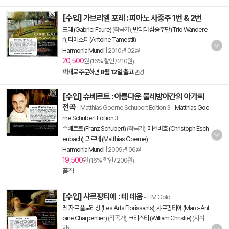
[수입] 가브리엘 포레 : 피아노 사중주 1번 & 2번
포레 (Gabriel Faure)
(작곡가),
반더러 삼중주단 (Trio Wandere
r)
,
타메스티 (Antoine Tamestit)
Harmonia Mundi
|
2010년 02월
20,500
원 (16% 할인 / 210원)
택배
로 주문하면
8월 12일 출고
변경
[수입] 슈베르트 : 아름다운 물레방아간의 아가씨
전곡
- Matthias Goerne Schubert Edition 3
-
Matthias Goe
rne Schubert Edition 3
슈베르트 (Franz Schubert)
(작곡가),
에센바흐 (Christoph Esch
enbach)
,
괴르네 (Matthias Goerne)
Harmonia Mundi
|
2009년 06월
19,500
원 (16% 할인 / 200원)
품절
[수입] 샤르팡티에 : 테 데움
- HM Gold
레 자르 플로리상 (Les Arts Florissants)
,
샤르팡티에 (Marc-Ant
oine Charpentier)
(작곡가),
크리스티 (William Christie)
(지휘
자)