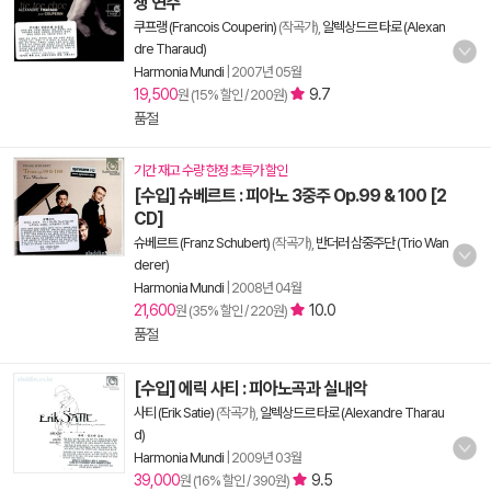
생 연주
쿠프랭 (Francois Couperin)
(작곡가),
알렉상드르 타로 (Alexan
dre Tharaud)
Harmonia Mundi
|
2007년 05월
19,500
9.7
원 (15% 할인 / 200원)
품절
기간 재고 수량 한정 초특가 할인
[수입] 슈베르트 : 피아노 3중주 Op.99 & 100 [2
CD]
슈베르트 (Franz Schubert)
(작곡가),
반더러 삼중주단 (Trio Wan
derer)
Harmonia Mundi
|
2008년 04월
21,600
10.0
원 (35% 할인 / 220원)
품절
[수입] 에릭 사티 : 피아노곡과 실내악
사티 (Erik Satie)
(작곡가),
알렉상드르 타로 (Alexandre Tharau
d)
Harmonia Mundi
|
2009년 03월
39,000
9.5
원 (16% 할인 / 390원)