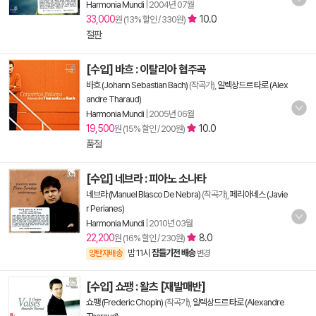
Harmonia Mundi
|
2004년 07월
33,000
10.0
원 (13% 할인 / 330원)
절판
[수입] 바흐 : 이탈리아 협주곡
바흐 (Johann Sebastian Bach)
(작곡가),
알렉상드르 타로 (Alex
andre Tharaud)
Harmonia Mundi
|
2005년 06월
19,500
10.0
원 (15% 할인 / 200원)
품절
[수입] 네브라 : 피아노 소나타
네브라 (Manuel Blasco De Nebra)
(작곡가),
페리아네스 (Javie
r Perianes)
Harmonia Mundi
|
2010년 03월
22,200
8.0
원 (16% 할인 / 230원)
밤 11시
잠들기전 배송
양탄자배송
변경
[수입] 쇼팽 : 왈츠 [재발매반]
쇼팽 (Frederic Chopin)
(작곡가),
알렉상드르 타로 (Alexandre