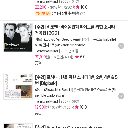
Harmonia Mundi
|
2008년 04월
22,200
10.0
원 (16% 할인 / 230원)
밤 11시
잠들기전 배송
양탄자배송
변경
[수입] 베토벤 : 바이올린과 피아노를 위한 소나타
전곡집 [3CD]
베토벤 (Ludwig Van Beethoven)
(작곡가),
파우스트 (Isabelle F
aust)
,
멜니코프 (Alexander Melnikov)
Harmonia Mundi
|
2009년 10월
39,100
6.0
원 (16% 할인 / 400원)
품절
[수입] 로시니 : 현을 위한 소나타 1번, 2번, 4번 & 5
번 [Digipak]
로시니 (Gioacchino Rossini)
(작곡가),
앙상블 엑스플로라숑 (En
semble Explorations)
Harmonia Mundi
|
2007년 09월
12,900
10.0
원 (16% 할인 / 130원)
품절
[수입] Svetlana - Chansons Russes