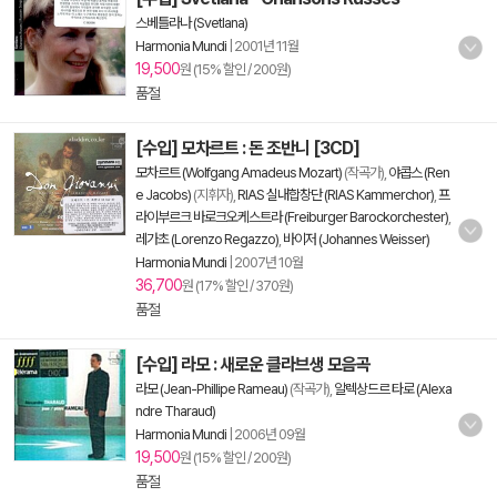
스베틀라나 (Svetlana)
Harmonia Mundi
|
2001년 11월
19,500
원 (15% 할인 / 200원)
품절
[수입] 모차르트 : 돈 조반니 [3CD]
모차르트 (Wolfgang Amadeus Mozart)
(작곡가),
야콥스 (Ren
e Jacobs)
(지휘자),
RIAS 실내합창단 (RIAS Kammerchor)
,
프
라이부르크 바로크오케스트라 (Freiburger Barockorchester)
,
레가초 (Lorenzo Regazzo)
,
바이저 (Johannes Weisser)
Harmonia Mundi
|
2007년 10월
36,700
원 (17% 할인 / 370원)
품절
[수입] 라모 : 새로운 클라브생 모음곡
라모 (Jean-Phillipe Rameau)
(작곡가),
알렉상드르 타로 (Alexa
ndre Tharaud)
Harmonia Mundi
|
2006년 09월
19,500
원 (15% 할인 / 200원)
품절