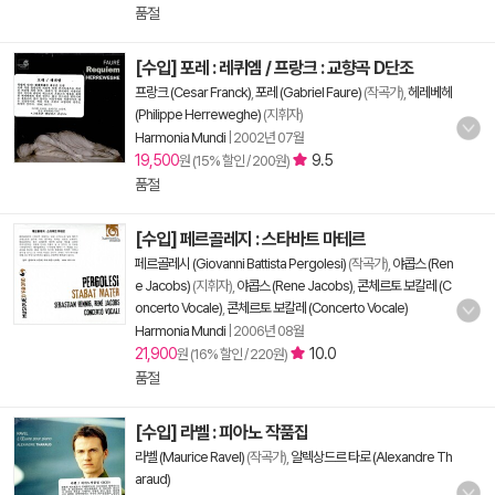
품절
[수입] 포레 : 레퀴엠 / 프랑크 : 교향곡 D단조
프랑크 (Cesar Franck)
,
포레 (Gabriel Faure)
(작곡가),
헤레베헤
(Philippe Herreweghe)
(지휘자)
Harmonia Mundi
|
2002년 07월
19,500
9.5
원 (15% 할인 / 200원)
품절
[수입] 페르골레지 : 스타바트 마테르
페르골레시 (Giovanni Battista Pergolesi)
(작곡가),
야콥스 (Ren
e Jacobs)
(지휘자),
야콥스 (Rene Jacobs)
,
콘체르토 보칼레 (C
oncerto Vocale)
,
콘체르토 보칼레 (Concerto Vocale)
Harmonia Mundi
|
2006년 08월
21,900
10.0
원 (16% 할인 / 220원)
품절
[수입] 라벨 : 피아노 작품집
라벨 (Maurice Ravel)
(작곡가),
알렉상드르 타로 (Alexandre Th
araud)