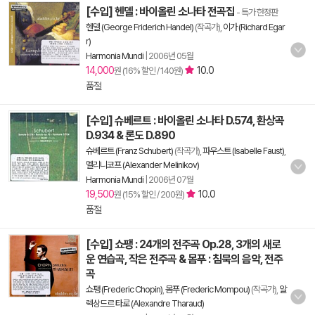
[수입] 헨델 : 바이올린 소나타 전곡집
- 특가 한정판
헨델 (George Friderich Handel)
(작곡가),
이가 (Richard Egar
r)
Harmonia Mundi
|
2006년 05월
14,000
10.0
원 (16% 할인 / 140원)
품절
[수입] 슈베르트 : 바이올린 소나타 D.574, 환상곡
D.934 & 론도 D.890
슈베르트 (Franz Schubert)
(작곡가),
파우스트 (Isabelle Faust)
,
멜리니코프 (Alexander Melinikov)
Harmonia Mundi
|
2006년 07월
19,500
10.0
원 (15% 할인 / 200원)
품절
[수입] 쇼팽 : 24개의 전주곡 Op.28, 3개의 새로
운 연습곡, 작은 전주곡 & 몸푸 : 침묵의 음악, 전주
곡
쇼팽 (Frederic Chopin)
,
몸푸 (Frederic Mompou)
(작곡가),
알
렉상드르 타로 (Alexandre Tharaud)