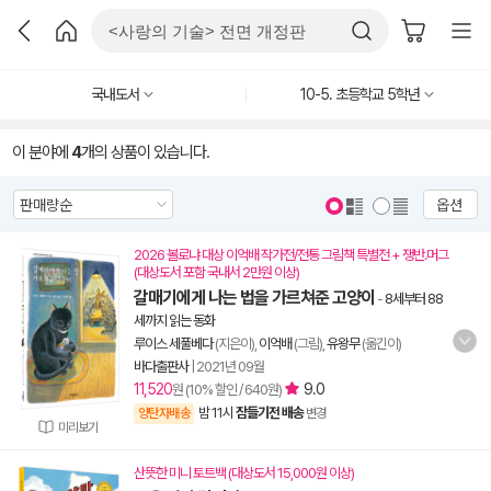
국내도서
10-5. 초등학교 5학년
이 분야에
4
개의 상품이 있습니다.
옵션
2026 볼로냐 대상 이억배 작가전/전통 그림책 특별전 + 쟁반.머그
(대상도서 포함 국내서 2만원 이상)
갈매기에게 나는 법을 가르쳐준 고양이
-
8세부터 88
세까지 읽는 동화
루이스 세풀베다
(지은이),
이억배
(그림),
유왕무
(옮긴이)
바다출판사
|
2021년 09월
11,520
9.0
원 (10% 할인 / 640원)
밤 11시
잠들기전 배송
양탄자배송
변경
미리보기
산뜻한 미니 토트백 (대상도서 15,000원 이상)