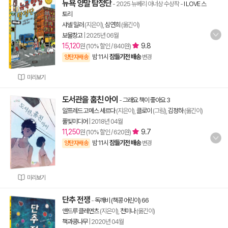
뉴욕 양말 탐정단
- 2025 뉴베리 아너상 수상작
-
I LOVE 스
토리
샤넬 밀러
(지은이),
심연희
(옮긴이)
보물창고
|
2025년 06월
15,120
9.8
원 (10% 할인 / 840원)
밤 11시
잠들기전 배송
양탄자배송
변경
미리보기
도서관을 훔친 아이
-
그래요 책이 좋아요 3
알프레드 고메스 세르다
(지은이),
클로이
(그림),
김정하
(옮긴이)
풀빛미디어
|
2018년 04월
11,250
9.7
원 (10% 할인 / 620원)
밤 11시
잠들기전 배송
양탄자배송
변경
미리보기
단추 전쟁
-
독깨비 (책콩 어린이) 66
앤드루 클레먼츠
(지은이),
천미나
(옮긴이)
책과콩나무
|
2020년 04월