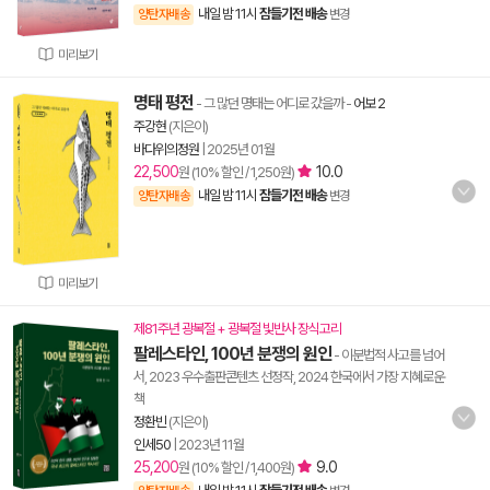
내일 밤 11시
잠들기전 배송
양탄자배송
변경
미리보기
명태 평전
- 그 많던 명태는 어디로 갔을까
-
어보 2
주강현
(지은이)
바다위의정원
|
2025년 01월
22,500
10.0
원 (10% 할인 / 1,250원)
내일 밤 11시
잠들기전 배송
양탄자배송
변경
미리보기
제81주년 광복절 + 광복절 빛반사 장식고리
팔레스타인, 100년 분쟁의 원인
- 이분법적 사고를 넘어
서, 2023 우수출판콘텐츠 선정작, 2024 한국에서 가장 지혜로운
책
정환빈
(지은이)
인세50
|
2023년 11월
25,200
9.0
원 (10% 할인 / 1,400원)