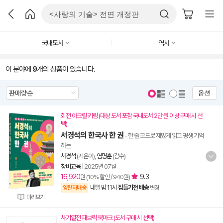
국내도서
역사
이 분야에
9
개의 상품이 있습니다.
옵션
회전 아크릴 키링 (대상 도서 포함 국내도서 2만 원 이상 구매 시 선
택)
서경석의 한국사 한 권
- 한 줄 코드로 재밌게 읽고 평생 기억
하는
서경석
(지은이),
염명훈
(감수)
창비교육
|
2025년 07월
16,920
9.3
원 (10% 할인 / 940원)
내일 밤 11시
잠들기전 배송
양탄자배송
변경
미리보기
사기열전 패브릭 북마크 (도서 구매 시 선택)