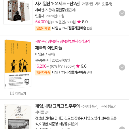
사기열전 1~2 세트 - 전2권
- 개정2판
-
사기 (민음사)
사마천
(지은이),
김원중
(옮긴이)
민음사
|
2020년 08월
54,000
8.0
원 (10% 할인 / 600원)
내일 밤 11시
잠들기전 배송
양탄자배송
변경
제81주년 광복절 + 광복절 빛반사 장식고리
제국의 어린이들
이영은
(지은이)
을유문화사
|
2025년 08월
16,200
9.6
원 (10% 할인 / 900원)
내일 밤 11시
잠들기전 배송
양탄자배송
변경
미리보기
계엄, 내란 그리고 민주주의
- 전쟁과 폭력, 극우와 혐오의
시대를 넘어
강성현
,
권혁은
,
김대근
,
김요섭
,
김현주
,
나영
,
노영기
,
맹수용
,
오동
석
,
이정환
,
이준영
,
최성용
(지은이)