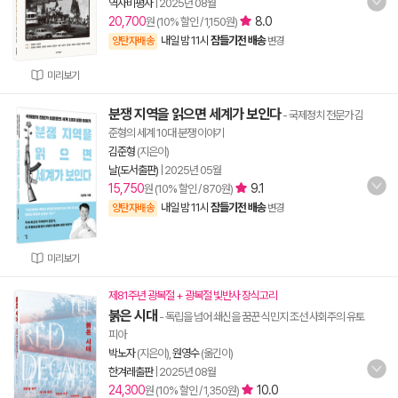
역사비평사
|
2025년 08월
20,700
8.0
원 (10% 할인 / 1,150원)
내일 밤 11시
잠들기전 배송
양탄자배송
변경
미리보기
분쟁 지역을 읽으면 세계가 보인다
- 국제정치 전문가 김
준형의 세계 10대 분쟁 이야기
김준형
(지은이)
날(도서출판)
|
2025년 05월
15,750
9.1
원 (10% 할인 / 870원)
내일 밤 11시
잠들기전 배송
양탄자배송
변경
미리보기
제81주년 광복절 + 광복절 빛반사 장식고리
붉은 시대
- 독립을 넘어 쇄신을 꿈꾼 식민지 조선 사회주의 유토
피아
박노자
(지은이),
원영수
(옮긴이)
한겨레출판
|
2025년 08월
24,300
10.0
원 (10% 할인 / 1,350원)