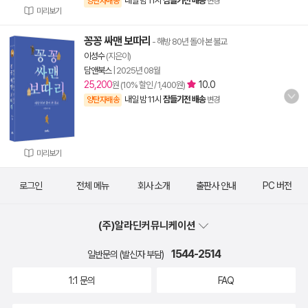
내일 밤 11시
잠들기전 배송
양탄자배송
변경
미리보기
꽁꽁 싸맨 보따리
- 해방 80년 돌아 본 불교
이성수
(지은이)
담앤북스
|
2025년 08월
25,200
10.0
원 (10% 할인 / 1,400원)
내일 밤 11시
잠들기전 배송
양탄자배송
변경
미리보기
로그인
전체 메뉴
회사 소개
출판사 안내
PC 버전
(주)알라딘커뮤니케이션
1544-2514
일반문의 (발신자 부담)
1:1 문의
FAQ