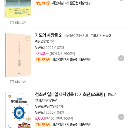
내일 아침 7시
출근전 배송
양탄자배송
변경
미리보기
기도의 사람들 2
- 세상을 이기는 기도
-
기도의 사람들 2
박신일
(지은이)
두란노
|
2025년 07월
10,800
원 (10% 할인 / 600원)
내일 아침 7시
출근전 배송
양탄자배송
변경
미리보기
청소년 일대일 제자양육 1 : 기초편 (스프링)
-
청소년
일대일 제자양육 1
두란노 편집부
(지은이)
두란노
|
2025년 04월
9,000
원 (10% 할인 / 100원)
내일 아침 7시
출근전 배송
양탄자배송
변경