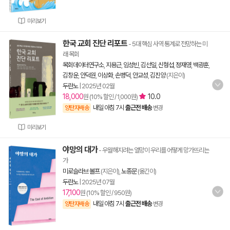
미리보기
한국 교회 진단 리포트
- 5대 핵심 사역 통계로 전망하는 미
래 목회
목회데이터연구소
,
지용근
,
임성빈
,
김선일
,
신형섭
,
정재영
,
백광훈
,
김창운
,
안덕원
,
이상화
,
손병덕
,
안교성
,
김진양
(지은이)
두란노
|
2025년 02월
18,000
10.0
원 (10% 할인 / 1,000원)
내일 아침 7시
출근전 배송
양탄자배송
변경
미리보기
야망의 대가
- 우월해지려는 열망이 우리를 어떻게 망가뜨리는
가
미로슬라브 볼프
(지은이),
노종문
(옮긴이)
두란노
|
2025년 07월
17,100
원 (10% 할인 / 950원)
내일 아침 7시
출근전 배송
양탄자배송
변경