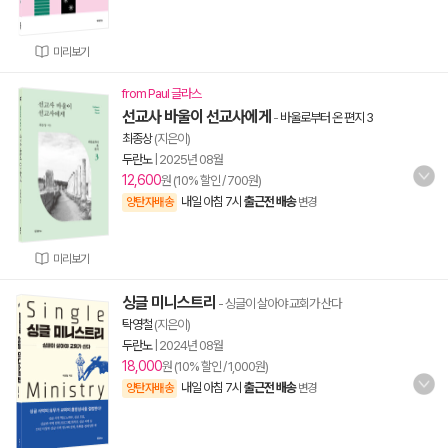
미리보기
from Paul 글라스
선교사 바울이 선교사에게
-
바울로부터 온 편지 3
최종상
(지은이)
두란노
|
2025년 08월
12,600
원 (10% 할인 / 700원)
내일 아침 7시
출근전 배송
양탄자배송
변경
미리보기
싱글 미니스트리
- 싱글이 살아야 교회가 산다
탁영철
(지은이)
두란노
|
2024년 08월
18,000
원 (10% 할인 / 1,000원)
내일 아침 7시
출근전 배송
양탄자배송
변경