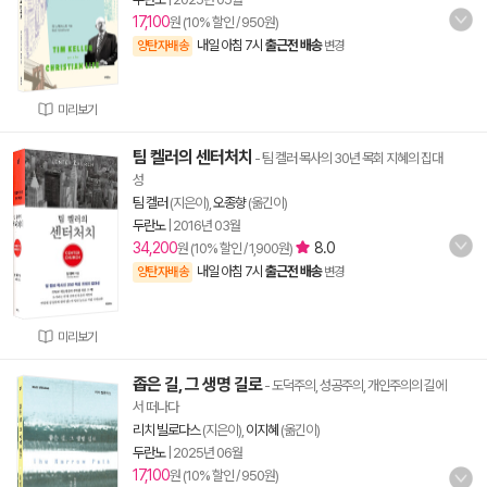
17,100
원 (10% 할인 / 950원)
내일 아침 7시
출근전 배송
양탄자배송
변경
미리보기
팀 켈러의 센터처치
- 팀 켈러 목사의 30년 목회 지혜의 집대
성
팀 켈러
(지은이),
오종향
(옮긴이)
두란노
|
2016년 03월
34,200
8.0
원 (10% 할인 / 1,900원)
내일 아침 7시
출근전 배송
양탄자배송
변경
미리보기
좁은 길, 그 생명 길로
- 도덕주의, 성공주의, 개인주의의 길에
서 떠나다
리치 빌로다스
(지은이),
이지혜
(옮긴이)
두란노
|
2025년 06월
17,100
원 (10% 할인 / 950원)