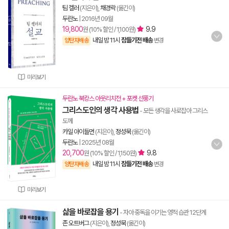
팀 켈러
(지은이),
채경락
(옮긴이)
두란노
|
2016년 09월
19,800
9.9
원 (10% 할인 / 1,100원)
내일 밤 11시
잠들기전 배송
양탄자배송
변경
미리보기
두란노 북캉스 아웃리치전 + 포켓 선풍기
그리스도인의 생각 사용법
- 모든 생각을 사로잡아 그리스
도께
카일 아이들먼
(지은이),
정성묵
(옮긴이)
두란노
|
2025년 08월
20,700
9.8
원 (10% 할인 / 1,150원)
내일 밤 11시
잠들기전 배송
양탄자배송
변경
미리보기
삶을 바로잡을 용기
- 자아 중독을 이기는 영적 습관 12단계
존 오트버그
(지은이),
정성묵
(옮긴이)