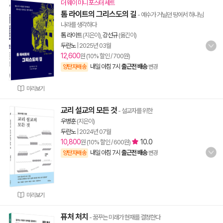
더 웨이 미니 포스터 세트
톰 라이트의 그리스도의 길
- 예수가 거닐던 땅에서 하나님
나라를 생각하다
톰 라이트
(지은이),
강선규
(옮긴이)
두란노
|
2025년 03월
12,600
원 (10% 할인 / 700원)
내일 아침 7시
출근전 배송
양탄자배송
변경
미리보기
교리 설교의 모든 것
- 설교자를 위한
우병훈
(지은이)
두란노
|
2024년 07월
10,800
10.0
원 (10% 할인 / 600원)
내일 아침 7시
출근전 배송
양탄자배송
변경
미리보기
퓨처 처치
- 꿈꾸는 미래가 현재를 결정한다