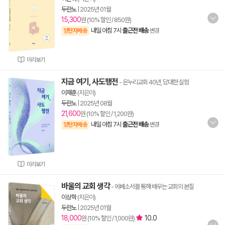
두란노
|
2025년 01월
15,300
원 (10% 할인 / 850원)
내일 아침 7시
출근전 배송
양탄자배송
변경
미리보기
지금 여기, 사도행전
- 온누리교회 40년, 담대한 실험
이재훈
(지은이)
두란노
|
2025년 08월
21,600
원 (10% 할인 / 1,200원)
내일 아침 7시
출근전 배송
양탄자배송
변경
미리보기
바울의 교회 생각
- 에베소서를 통해 배우는 교회의 본질
이상학
(지은이)
두란노
|
2025년 01월
18,000
10.0
원 (10% 할인 / 1,000원)