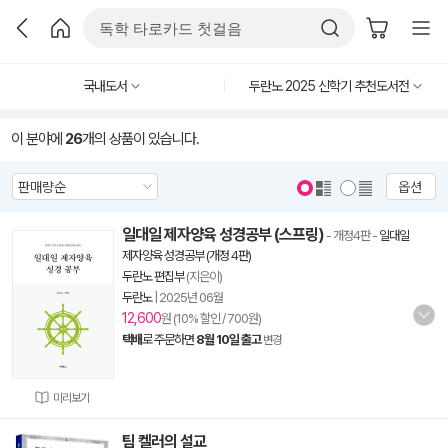
국내도서
두란노 2025 신학기 추천도서전
이 분야에
26
개의 상품이 있습니다.
옵션
일대일 제자양육 성경공부 (스프링)
- 개정4판
-
일대일
제자양육 성경공부 (개정 4판)
두란노 편집부
(지은이)
두란노
|
2025년 06월
12,600
원 (10% 할인 / 700원)
택배
로 주문하면
8월 10일 출고
변경
미리보기
팀 켈러의 설교