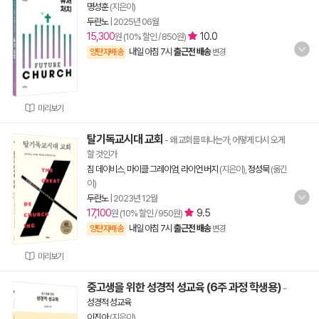
명성훈
(지은이)
두란노
|
2025년 06월
15,300
10.0
원 (10% 할인 / 850원)
내일 아침 7시
출근전 배송
양탄자배송
변경
미리보기
탈기독교시대 교회
- 왜 교회를 떠나는가, 어떻게 다시 오게
할 것인가
짐 데이비스
,
마이클 그레이엄
,
라이언 버지
(지은이),
정성묵
(옮긴
이)
두란노
|
2023년 12월
17,100
9.5
원 (10% 할인 / 950원)
내일 아침 7시
출근전 배송
양탄자배송
변경
미리보기
중고생을 위한 성경적 성교육 (6주 과정 학생용)
-
성경적 성교육
이진아
(지은이)