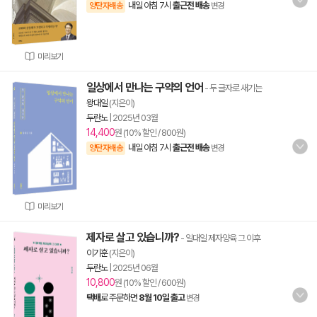
내일 아침 7시
출근전 배송
양탄자배송
변경
미리보기
일상에서 만나는 구약의 언어
- 두 글자로 새기는
왕대일
(지은이)
두란노
|
2025년 03월
14,400
원 (10% 할인 / 800원)
내일 아침 7시
출근전 배송
양탄자배송
변경
미리보기
제자로 살고 있습니까?
- 일대일 제자양육 그 이후
이기훈
(지은이)
두란노
|
2025년 06월
10,800
원 (10% 할인 / 600원)
택배
로 주문하면
8월 10일 출고
변경