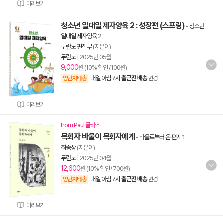
미리보기
청소년 일대일 제자양육 2 : 성장편 (스프링)
-
청소년
일대일 제자양육 2
두란노 편집부
(지은이)
두란노
|
2025년 05월
9,000
원 (10% 할인 / 100원)
내일 아침 7시
출근전 배송
양탄자배송
변경
미리보기
from Paul 글라스
목회자 바울이 목회자에게
-
바울로부터 온 편지 1
최종상
(지은이)
두란노
|
2025년 04월
12,600
원 (10% 할인 / 700원)
내일 아침 7시
출근전 배송
양탄자배송
변경
미리보기