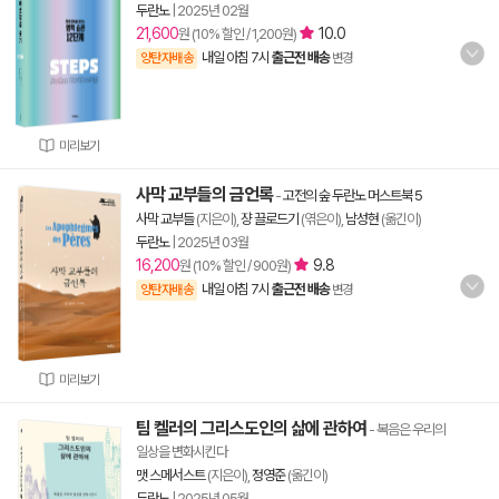
두란노
|
2025년 02월
21,600
10.0
원 (10% 할인 / 1,200원)
내일 아침 7시
출근전 배송
양탄자배송
변경
미리보기
사막 교부들의 금언록
-
고전의 숲 두란노 머스트북 5
사막 교부들
(지은이),
쟝 끌로드기
(엮은이),
남성현
(옮긴이)
두란노
|
2025년 03월
16,200
9.8
원 (10% 할인 / 900원)
내일 아침 7시
출근전 배송
양탄자배송
변경
미리보기
팀 켈러의 그리스도인의 삶에 관하여
- 복음은 우리의
일상을 변화시킨다
맷 스메서스트
(지은이),
정영준
(옮긴이)
두란노
|
2025년 05월