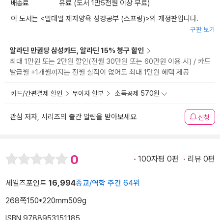
배송료
유료 (도서 1만5천원 이상 무료)
이 도서는 <
일대일 제자양육 성경공부 (스프링)
>의 개정판입니다.
구판 보기
알라딘 만권당 삼성카드, 알라딘 15% 청구 할인
최대 1만원 또는 2만원 할인(전월 30만원 또는 60만원 이용 시) / 카드
발급월 +1개월까지는 전월 실적이 없어도 최대 1만원 혜택 제공
카드/간편결제 할인
무이자 할부
소득공제 570원
관심 저자, 시리즈의 출간 알림을 받아보세요
신청
0
100자평 0편
리뷰 0편
세일즈포인트
16,994
종교/역학 주간 64위
268쪽
150*220mm
509g
ISBN 9788953151185