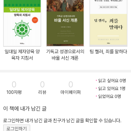
이해하기 쉽게 바꾸었다. 또 주제마다 나눔을 할 수 있는 질문들을 추
가했으며 큐티 실습, 기도문 작성 등 실천적인 적용을 강화했다. 디자
인도 새롭게 단장했다. 제자란 자신이 삶의 주인이 아니라 예수님을
삶의 주인으로 모시고 성령님의 인도를 받으며 사는 사람이다. '일대
일 제자양육'은 예수님의 "제자를 삼으라"는 명령에 충실히 응답하고
자 하는 그리스도인에게 귀중한 길잡이가 될 것이다. 한 그리스도인
일대일 제자양육 양
기독교 성경으로서의
팀 켈러, 죄를 말하다
이 한 사람에게 예수님을 전하고, 그가 구원의 확신을 얻고 말씀을 토
육자 지침서
바울 서신 개론
대로 균형 잡힌 신앙인으로 성장하도록 이끄는 이 교재는 예수님께
삶의 키(key)를 맡기고 그분 중심으로 살아가는 참된 제자의 길로 안
내한다. 수많은 그리스도인을 예수님의 제자로 세운 이 교재의 특징 ·
읽고 싶어요 0명
0
0
0
구원의 확신은 물론 신앙의 틀을 확고히 세워 준다. · 말씀을 토대로
읽고 있어요 1명
100자평
리뷰
마이페이퍼
균형 잡힌 신앙생활을 하도록 돕는다. · 양육자와 동반자가 함께 성장
읽었어요 0명
하게 한다. · 일방적인 성경공부가 아니라 나눔이 강조된다.
이 책에 내가 남긴 글
로그인하면 내가 남긴 글과 친구가 남긴 글을 확인할 수 있습니다.
로그인하기