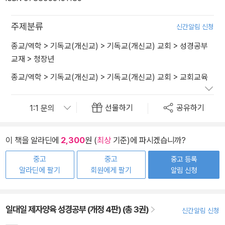
주제분류
신간알림 신청
종교/역학
>
기독교(개신교)
>
기독교(개신교) 교회
>
성경공부
교재
>
청장년
종교/역학
>
기독교(개신교)
>
기독교(개신교) 교회
>
교회교육
선물하기
공유하기
이 책을 알라딘에
2,300
원 (
최상
기준)에 파시겠습니까?
중고
중고
중고 등록
알라딘에 팔기
회원에게 팔기
알림 신청
일대일 제자양육 성경공부 (개정 4판) (총 3권)
신간알림 신청