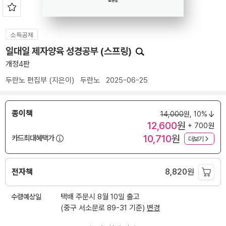
소득공제
일대일 제자양육 성경공부 (스프링)
개정4판
두란노 편집부
(지은이)
두란노
2025-06-25
종이책
14,000
원,
10%
12,600
원
+ 700원
10,710
원
카드최대혜택가
더보기
전자책
8,820
원
수령예상일
택배 주문시 8월 10일 출고
(중구 서소문로 89-31 기준)
변경