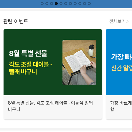
관련 이벤트
전체보기
8월 특별 선물. 각도 조절 테이블 · 이동식 빨래
가장 빠르게
바구니
합