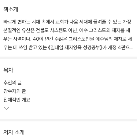
책소개
빠르게 변하는 시대 속에서 교회가 다음 세대에 물려줄 수 있는 가장
본질적인 유산은 건물도 시스템도 아닌, 예수 그리스도의 제자를 세
우는 사역이다. 40여 년간 수많은 그리스도인을 예수님의 제자로 세
우는 데 쓰임 받고 있는 《일대일 제자양육 성경공부》가 개정 4판으
로 새롭게 출간되었다.
목차
이번 개정판은 총 5개의 장 아래 16과로 구성했으며, 기존 교재의 틀
은 유지하면서 과마다 내용 전개를 논리적으로 조정하고 문장들을 이
추천의 글
해하기 쉽게 바꾸었다. 또 주제마다 나눔을 할 수 있는 질문들을 추가
감수자의 글
했으며 큐티 실습, 기도문 작성 등 실천적인 적용을 강화했다. 디자인
전체적인 개요
도 새롭게 단장했다.
제자란 자신이 삶의 주인이 아니라 예수님을 삶의 주인으로 모시고
저자 소개
성령님의 인도를 받으며 사는 사람이다. '일대일 제자양육'은 예수님