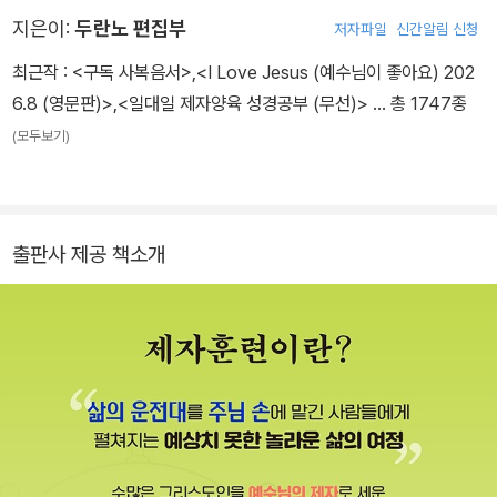
의 "제자를 삼으라"는 명령에 충실히 응답하고자 하는 그리스도인에
지은이:
두란노 편집부
저자파일
신간알림 신청
게 귀중한 길잡이가 될 것이다. 한 그리스도인이 한 사람에게 예수님
최근작 :
<구독 사복음서>
,
<I Love Jesus (예수님이 좋아요) 202
을 전하고, 그가 구원의 확신을 얻고 말씀을 토대로 균형 잡힌 신앙인
6.8 (영문판)>
,
<일대일 제자양육 성경공부 (무선)>
… 총 1747종
으로 성장하도록 이끄는 이 교재는 예수님께 삶의 키(key)를 맡기고
(모두보기)
그분 중심으로 살아가는 참된 제자의 길로 안내한다.
출판사 제공 책소개