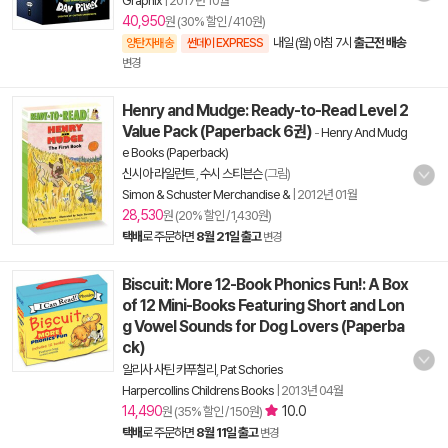
Graphix
|
2017년 10월
40,950
원 (30% 할인 / 410원)
내일 (월) 아침 7시
출근전 배송
양탄자배송
썬데이 EXPRESS
변경
Henry and Mudge: Ready-to-Read Level 2
Value Pack (Paperback 6권)
-
Henry And Mudg
e Books (Paperback)
신시아 라일런트
,
수시 스티븐슨
(그림)
Simon & Schuster Merchandise &
|
2012년 01월
28,530
원 (20% 할인 / 1,430원)
택배
로 주문하면
8월 21일 출고
변경
Biscuit: More 12-Book Phonics Fun!: A Box
of 12 Mini-Books Featuring Short and Lon
g Vowel Sounds for Dog Lovers (Paperba
ck)
알리사 사틴 카푸칠리
,
Pat Schories
Harpercollins Childrens Books
|
2013년 04월
14,490
10.0
원 (35% 할인 / 150원)
택배
로 주문하면
8월 11일 출고
변경