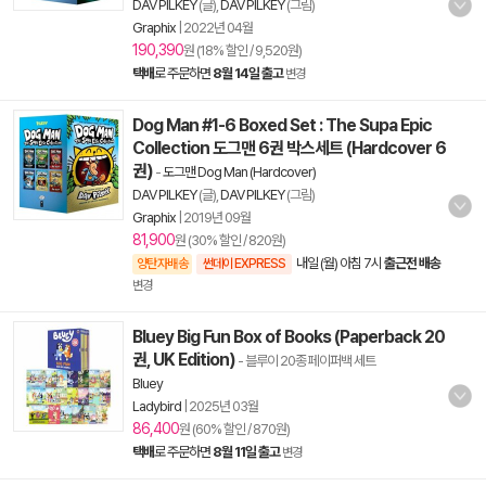
DAV PILKEY
(글),
DAV PILKEY
(그림)
Graphix
|
2022년 04월
190,390
원 (18% 할인 / 9,520원)
택배
로 주문하면
8월 14일 출고
변경
Dog Man #1-6 Boxed Set : The Supa Epic
Collection 도그맨 6권 박스세트 (Hardcover 6
권)
-
도그맨 Dog Man (Hardcover)
DAV PILKEY
(글),
DAV PILKEY
(그림)
Graphix
|
2019년 09월
81,900
원 (30% 할인 / 820원)
내일 (월) 아침 7시
출근전 배송
양탄자배송
썬데이 EXPRESS
변경
Bluey Big Fun Box of Books (Paperback 20
권, UK Edition)
- 블루이 20종 페이퍼백 세트
Bluey
Ladybird
|
2025년 03월
86,400
원 (60% 할인 / 870원)
택배
로 주문하면
8월 11일 출고
변경