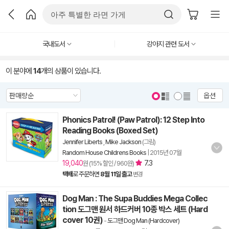
국내도서
강아지 관련 도서
이 분야에
14
개의 상품이 있습니다.
옵션
Phonics Patrol! (Paw Patrol): 12 Step Into
Reading Books (Boxed Set)
Jennifer Liberts
,
Mike Jackson
(그림)
Random House Childrens Books
|
2015년 07월
19,040
7.3
원 (15% 할인 / 960원)
택배
로 주문하면
8월 11일 출고
변경
Dog Man : The Supa Buddies Mega Collec
tion 도그맨 원서 하드커버 10종 박스 세트 (Hard
cover 10권)
-
도그맨 Dog Man (Hardcover)