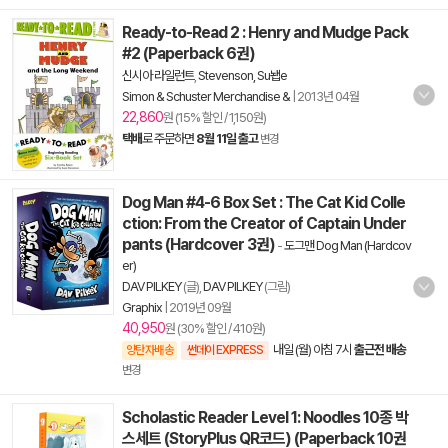
Ready-to-Read 2 : Henry and Mudge Pack
#2 (Paperback 6권)
신시아 라일런트
,
Stevenson, Su뇁e
Simon & Schuster Merchandise &
|
2013년 04월
22,860
원 (15% 할인 / 1,150원)
택배
로 주문하면
8월 11일 출고
변경
Dog Man #4-6 Box Set : The Cat Kid Colle
ction: From the Creator of Captain Under
pants (Hardcover 3권)
-
도그맨 Dog Man (Hardcov
er)
DAV PILKEY
(글),
DAV PILKEY
(그림)
Graphix
|
2019년 09월
40,950
원 (30% 할인 / 410원)
내일 (월) 아침 7시
출근전 배송
양탄자배송
썬데이 EXPRESS
변경
Scholastic Reader Level 1: Noodles 10종 박
스세트 (StoryPlus QR코드) (Paperback 10권