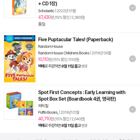
+ CD 1장)
Scholastic
|
2022년 01월
47,430
원 (15% 할인 / 2,380원)
품절
Five Puptacular Tales! (Paperback)
Random House
Random House Childrens Books
|
2016년 09월
10,110
원 (15% 할인 / 510원)
택배
로 주문하면
8월 11일 출고
변경
Spot First Concepts : Early Learning with
Spot Box Set (Boardbook 4권, 영국판)
에릭 힐
Puffin Books,
|
2019년 01월
40,710
원 (15% 할인 / 2,040원)
택배
로 주문하면
8월 11일 출고
변경