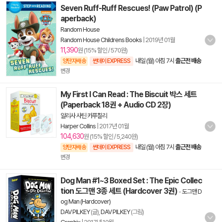
Seven Ruff-Ruff Rescues! (Paw Patrol) (P
aperback)
Random House
Random House Childrens Books
|
2019년 01월
11,390
원 (15% 할인 / 570원)
내일 (월) 아침 7시
출근전 배송
양탄자배송
썬데이 EXPRESS
변경
My First I Can Read : The Biscuit 박스 세트
(Paperback 18권 + Audio CD 2장)
알리사 사틴 카푸칠리
Harper Collins
|
2017년 01월
104,630
원 (15% 할인 / 5,240원)
내일 (월) 아침 7시
출근전 배송
양탄자배송
썬데이 EXPRESS
변경
Dog Man #1~3 Boxed Set : The Epic Collec
tion 도그맨 3종 세트 (Hardcover 3권)
-
도그맨 D
og Man (Hardcover)
DAV PILKEY
(글),
DAV PILKEY
(그림)