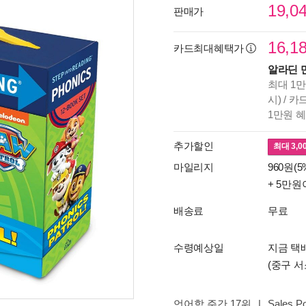
19,0
판매가
16,1
카드최대혜택가
알라딘 
최대 1만
시) / 
1만원 
추가할인
최대
3,0
마일리지
960원(5
+ 5만원
배송료
무료
수령예상일
지금 택배
(중구 서
언어학 주간 17위
|
Sales Po