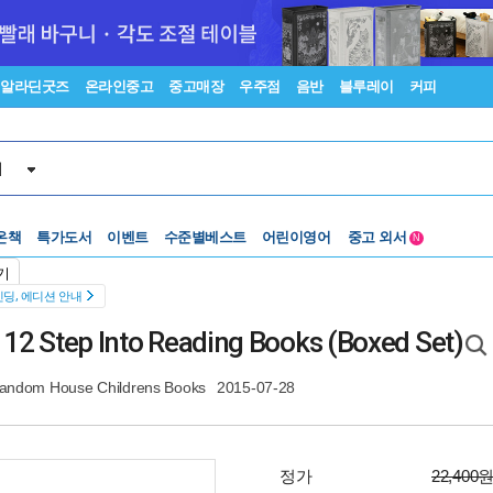
알라딘굿즈
온라인중고
중고매장
우주점
음반
블루레이
커피
서
수준별베스트
중고 외서
온책
특가도서
이벤트
어린이영어
N
Lexile®
5백원부터
기
수준별베스트
중고 외서
딩, 에디션 안내
: 12 Step Into Reading Books (Boxed Set)
andom House Childrens Books
2015-07-28
정가
22,400