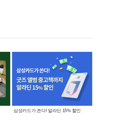
삼성카드가 쏜다! 알라딘 15% 할인
[외국도서 쿠폰] 1천원 /
5천원