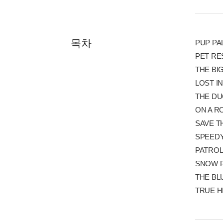
목차
PUP PAL
PET RE
THE BIG
LOST IN
THE DUC
ON A RO
SAVE T
SPEEDY 
PATROL 
SNOW PA
THE BLU
TRUE HE