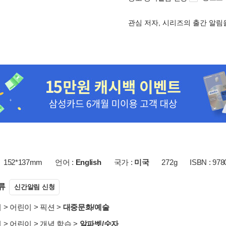
관심 저자, 시리즈의 출간 알
152*137mm
언어 :
English
국가 :
미국
272g
ISBN : 97
류
신간알림 신청
서
>
어린이
>
픽션
>
대중문화/예술
서
>
어린이
>
개념 학습
>
알파벳/숫자