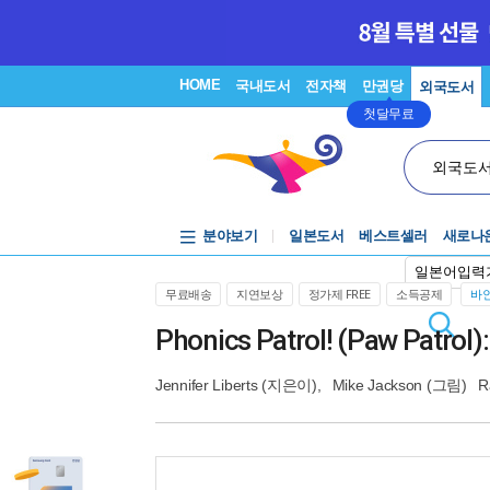
HOME
국내도서
전자책
만권당
외국도서
첫달무료
외국도
분야보기
일본도서
베스트셀러
새로나
일본어입력
무료배송
지연보상
정가제 FREE
소득공제
바인
Phonics Patrol! (Paw Patrol)
Jennifer Liberts
(지은이),
Mike Jackson
(그림)
R