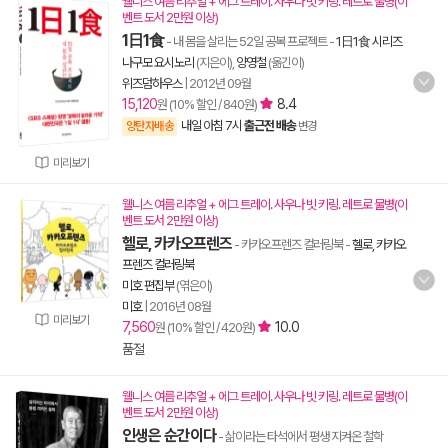
웰니스 여름 리추얼 + 에그 트레이. 사우나 빗 키링. 레트로 물병(이
벤트 도서 2만원 이상)
1日1食
- 내 몸을 살리는 52일 공복 프로젝트
-
1日1食 시리즈
나구모 요시노리
(지은이),
양영철
(옮긴이)
위즈덤하우스
|
2012년 09월
15,120
8.4
원 (10% 할인 / 840원)
내일 아침 7시
출근전 배송
양탄자배송
변경
미리보기
웰니스 여름 리추얼 + 에그 트레이. 사우나 빗 키링. 레트로 물병(이
벤트 도서 2만원 이상)
헬로, 카카오프렌즈
- 카카오프렌즈 컬러링북
-
헬로, 카카오
프렌즈 컬러링북
미호 편집부
(엮은이)
미호
|
2016년 08월
미리보기
7,560
10.0
원 (10% 할인 / 420원)
품절
웰니스 여름 리추얼 + 에그 트레이. 사우나 빗 키링. 레트로 물병(이
벤트 도서 2만원 이상)
인생은 순간이다
- 삶이라는 타석에서 평생 지켜온 철학