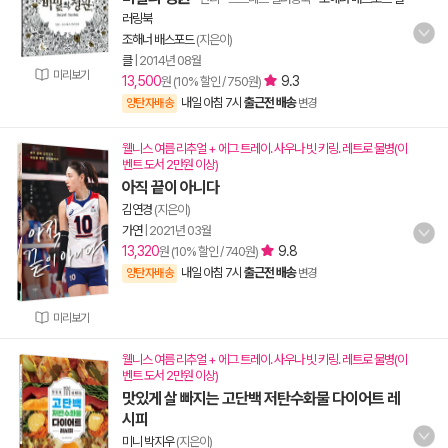
러링북
조해너 배스포드
(지은이)
클
|
2014년 08월
미리보기
13,500
9.3
원 (10% 할인 / 750원)
내일 아침 7시
출근전 배송
양탄자배송
변경
웰니스 여름 리추얼 + 에그 트레이. 사우나 빗 키링. 레트로 물병(이
벤트 도서 2만원 이상)
아직 끝이 아니다
김연경
(지은이)
가연
|
2021년 03월
13,320
9.8
원 (10% 할인 / 740원)
내일 아침 7시
출근전 배송
양탄자배송
변경
미리보기
웰니스 여름 리추얼 + 에그 트레이. 사우나 빗 키링. 레트로 물병(이
벤트 도서 2만원 이상)
맛있게 살 빠지는 고단백 저탄수화물 다이어트 레
시피
미니 박지우
(지은이)