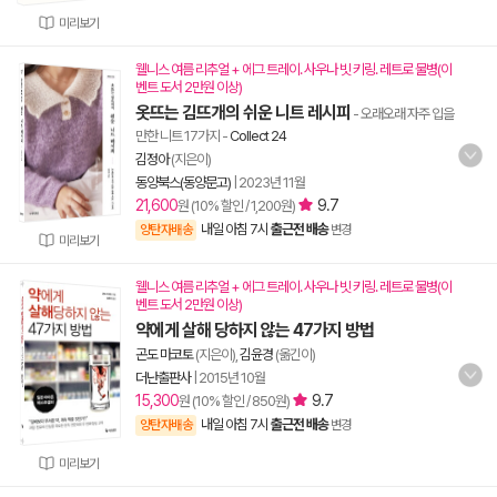
미리보기
웰니스 여름 리추얼 + 에그 트레이. 사우나 빗 키링. 레트로 물병(이
벤트 도서 2만원 이상)
옷뜨는 김뜨개의 쉬운 니트 레시피
- 오래오래 자주 입을
만한 니트 17가지
-
Collect 24
김정아
(지은이)
동양북스(동양문고)
|
2023년 11월
21,600
9.7
원 (10% 할인 / 1,200원)
내일 아침 7시
출근전 배송
양탄자배송
변경
미리보기
웰니스 여름 리추얼 + 에그 트레이. 사우나 빗 키링. 레트로 물병(이
벤트 도서 2만원 이상)
약에게 살해 당하지 않는 47가지 방법
곤도 마코토
(지은이),
김윤경
(옮긴이)
더난출판사
|
2015년 10월
15,300
9.7
원 (10% 할인 / 850원)
내일 아침 7시
출근전 배송
양탄자배송
변경
미리보기