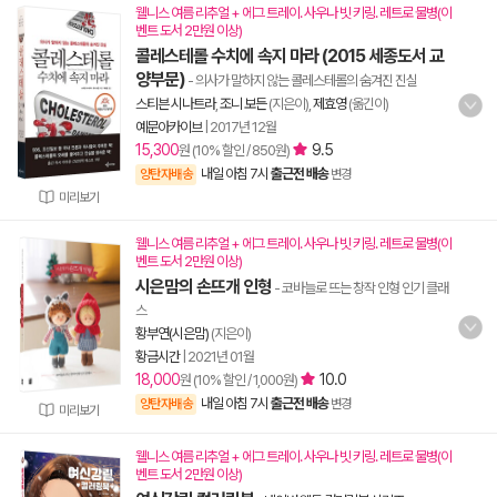
웰니스 여름 리추얼 + 에그 트레이. 사우나 빗 키링. 레트로 물병(이
벤트 도서 2만원 이상)
콜레스테롤 수치에 속지 마라 (2015 세종도서 교
양부문)
- 의사가 말하지 않는 콜레스테롤의 숨겨진 진실
스티븐 시나트라
,
조니 보든
(지은이),
제효영
(옮긴이)
예문아카이브
|
2017년 12월
15,300
9.5
원 (10% 할인 / 850원)
내일 아침 7시
출근전 배송
양탄자배송
변경
미리보기
웰니스 여름 리추얼 + 에그 트레이. 사우나 빗 키링. 레트로 물병(이
벤트 도서 2만원 이상)
시은맘의 손뜨개 인형
- 코바늘로 뜨는 창작 인형 인기 클래
스
황부연(시은맘)
(지은이)
황금시간
|
2021년 01월
18,000
10.0
원 (10% 할인 / 1,000원)
내일 아침 7시
출근전 배송
양탄자배송
변경
미리보기
웰니스 여름 리추얼 + 에그 트레이. 사우나 빗 키링. 레트로 물병(이
벤트 도서 2만원 이상)