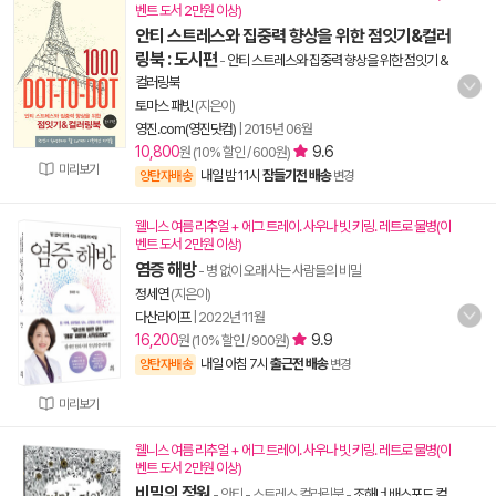
벤트 도서 2만원 이상)
안티 스트레스와 집중력 향상을 위한 점잇기&컬러
링북 : 도시편
-
안티 스트레스와 집중력 향상을 위한 점잇기 &
컬러링북
토마스 패빗
(지은이)
영진.com(영진닷컴)
|
2015년 06월
10,800
9.6
원 (10% 할인 / 600원)
미리보기
내일 밤 11시
잠들기전 배송
양탄자배송
변경
웰니스 여름 리추얼 + 에그 트레이. 사우나 빗 키링. 레트로 물병(이
벤트 도서 2만원 이상)
염증 해방
- 병 없이 오래 사는 사람들의 비밀
정세연
(지은이)
다산라이프
|
2022년 11월
16,200
9.9
원 (10% 할인 / 900원)
내일 아침 7시
출근전 배송
양탄자배송
변경
미리보기
웰니스 여름 리추얼 + 에그 트레이. 사우나 빗 키링. 레트로 물병(이
벤트 도서 2만원 이상)
비밀의 정원
- 안티 - 스트레스 컬러링북
-
조해너 배스포드 컬