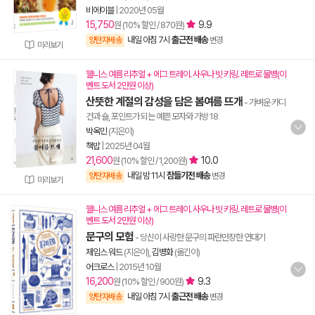
비에이블
|
2020년 05월
15,750
9.9
원 (10% 할인 / 870원)
내일 아침 7시
출근전 배송
양탄자배송
변경
미리보기
웰니스 여름 리추얼 + 에그 트레이. 사우나 빗 키링. 레트로 물병(이
벤트 도서 2만원 이상)
산뜻한 계절의 감성을 담은 봄여름 뜨개
- 가벼운 카디
건과 숄, 포인트가 되는 예쁜 모자와 가방 18
박옥민
(지은이)
책밥
|
2025년 04월
21,600
10.0
원 (10% 할인 / 1,200원)
내일 밤 11시
잠들기전 배송
양탄자배송
변경
미리보기
웰니스 여름 리추얼 + 에그 트레이. 사우나 빗 키링. 레트로 물병(이
벤트 도서 2만원 이상)
문구의 모험
- 당신이 사랑한 문구의 파란만장한 연대기
제임스 워드
(지은이),
김병화
(옮긴이)
어크로스
|
2015년 10월
16,200
9.3
원 (10% 할인 / 900원)
내일 아침 7시
출근전 배송
양탄자배송
변경