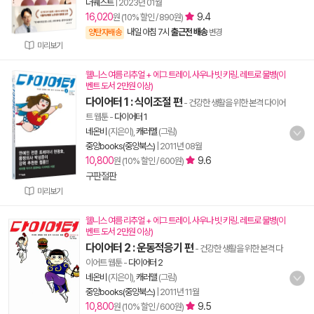
더퀘스트
|
2023년 01월
16,020
9.4
원 (10% 할인 / 890원)
내일 아침 7시
출근전 배송
양탄자배송
변경
미리보기
웰니스 여름 리추얼 + 에그 트레이. 사우나 빗 키링. 레트로 물병(이
벤트 도서 2만원 이상)
다이어터 1 : 식이조절 편
- 건강한 생활을 위한 본격 다이어
트 웹툰
-
다이어터 1
네온비
(지은이),
캐러멜
(그림)
중앙books(중앙북스)
|
2011년 08월
10,800
9.6
원 (10% 할인 / 600원)
구판절판
미리보기
웰니스 여름 리추얼 + 에그 트레이. 사우나 빗 키링. 레트로 물병(이
벤트 도서 2만원 이상)
다이어터 2 : 운동적응기 편
- 건강한 생활을 위한 본격 다
이어트 웹툰
-
다이어터 2
네온비
(지은이),
캐러맬
(그림)
중앙books(중앙북스)
|
2011년 11월
10,800
9.5
원 (10% 할인 / 600원)