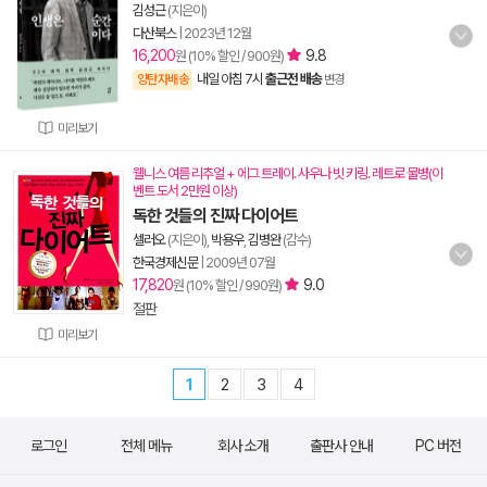
김성근
(지은이)
다산북스
|
2023년 12월
16,200
9.8
원 (10% 할인 / 900원)
내일 아침 7시
출근전 배송
양탄자배송
변경
미리보기
웰니스 여름 리추얼 + 에그 트레이. 사우나 빗 키링. 레트로 물병(이
벤트 도서 2만원 이상)
독한 것들의 진짜 다이어트
셀러오
(지은이),
박용우
,
김병완
(감수)
한국경제신문
|
2009년 07월
17,820
9.0
원 (10% 할인 / 990원)
절판
미리보기
1
2
3
4
로그인
전체 메뉴
회사 소개
출판사 안내
PC 버전