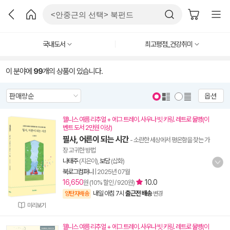
국내도서
최고평점_건강취미
이 분야에
99
개의 상품이 있습니다.
옵션
웰니스 여름 리추얼 + 에그 트레이. 사우나 빗 키링. 레트로 물병(이
벤트 도서 2만원 이상)
필사, 어른이 되는 시간
- 소란한 세상에서 평온함을 찾는 가
장 고귀한 방법
나태주
(지은이),
보담
(삽화)
북로그컴퍼니
|
2025년 07월
16,650
10.0
원 (10% 할인 / 920원)
내일 아침 7시
출근전 배송
양탄자배송
변경
미리보기
웰니스 여름 리추얼 + 에그 트레이. 사우나 빗 키링. 레트로 물병(이