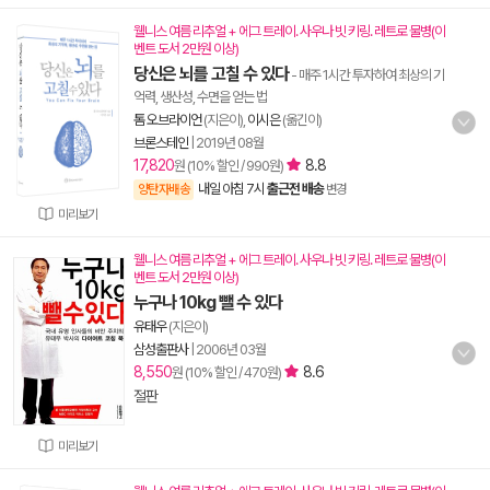
웰니스 여름 리추얼 + 에그 트레이. 사우나 빗 키링. 레트로 물병(이
벤트 도서 2만원 이상)
당신은 뇌를 고칠 수 있다
- 매주 1시간 투자하여 최상의 기
억력, 생산성, 수면을 얻는 법
톰 오브라이언
(지은이),
이시은
(옮긴이)
브론스테인
|
2019년 08월
17,820
8.8
원 (10% 할인 / 990원)
내일 아침 7시
출근전 배송
양탄자배송
변경
미리보기
웰니스 여름 리추얼 + 에그 트레이. 사우나 빗 키링. 레트로 물병(이
벤트 도서 2만원 이상)
누구나 10kg 뺄 수 있다
유태우
(지은이)
삼성출판사
|
2006년 03월
8,550
8.6
원 (10% 할인 / 470원)
절판
미리보기