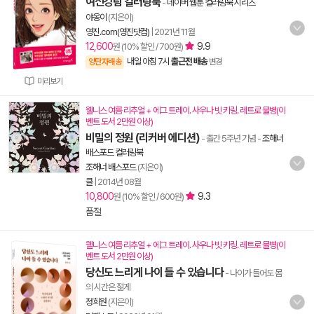
여신강림 컬러링북
-
네이버 웹툰 컬러링북 시리즈
야옹이
(지은이)
영진.com(영진닷컴)
|
2021년 11월
12,600
9.9
원 (10% 할인 / 700원)
내일 아침 7시
출근전 배송
양탄자배송
변경
미리보기
웰니스 여름 리추얼 + 에그 트레이. 사우나 빗 키링. 레트로 물병(이
벤트 도서 2만원 이상)
비밀의 정원 (리커버 에디션)
- 출간 5주년 기념
-
조해너
배스포드 컬러링북
조해너 배스포드
(지은이)
클
|
2014년 08월
10,800
9.3
원 (10% 할인 / 600원)
품절
웰니스 여름 리추얼 + 에그 트레이. 사우나 빗 키링. 레트로 물병(이
벤트 도서 2만원 이상)
당신도 느리게 나이 들 수 있습니다
- 나이가 들어도 몸
의 시간은 젊게
정희원
(지은이)