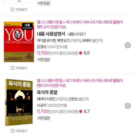
구판절판
미리보기
웰니스 여름 리추얼 + 에그 트레이. 사우나 빗 키링. 레트로 물병(이
벤트 도서 2만원 이상)
내몸 사용설명서
-
내몸 시리즈 1
마이클 로이젠
,
메멧 오즈
(지은이),
유태우
(옮긴이)
김영사
|
2007년 03월
11,700
8.6
원 (10% 할인 / 650원)
구판절판
미리보기
웰니스 여름 리추얼 + 에그 트레이. 사우나 빗 키링. 레트로 물병(이
벤트 도서 2만원 이상)
육식의 종말
제러미 리프킨
(지은이),
신현승
(옮긴이)
시공사
|
2002년 01월
11,700
8.7
원 (10% 할인 / 650원)
구판절판
미리보기