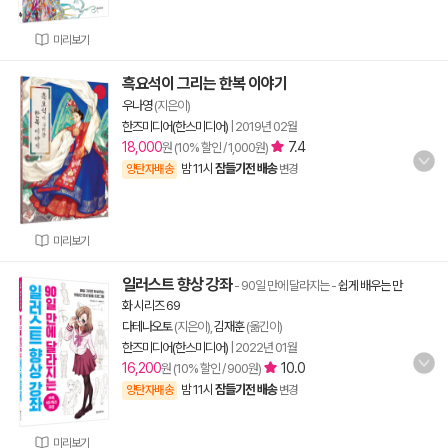
미리보기
흑요석이 그리는 한복 이야기
우나영
(지은이)
한즈미디어(한스미디어)
|
2019년 02월
18,000
7.4
원 (10% 할인 / 1,000원)
밤 11시
잠들기전 배송
양탄자배송
변경
미리보기
일러스트 향상 강좌
- 90일 만에 달라지는
-
쉽게 배우는 만
화 시리즈 69
다테나오토
(지은이),
김재훈
(옮긴이)
한즈미디어(한스미디어)
|
2022년 01월
16,200
10.0
원 (10% 할인 / 900원)
밤 11시
잠들기전 배송
양탄자배송
변경
미리보기