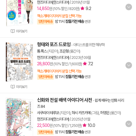
한즈미디어(한스미디어)
|
2019년 01월
14,850
9.2
원 (10% 할인 / 820원)
책소개페이지에서 분철 선택 가능
밤 11시
잠들기전 배송
양탄자배송
변경
미리보기
형태와 포즈 드로잉
- 아티스트를 위한 해부학
톰 폭스
(지은이),
조은형
(옮긴이)
한즈미디어(한스미디어)
|
2023년 09월
28,800
7.2
원 (10% 할인 / 1,600원)
책소개페이지에서 분철 선택 가능
밤 11시
잠들기전 배송
양탄자배송
변경
미리보기
신화와 전설 배색 아이디어 사전
-
쉽게 배우는 만화 시리
즈 84
사쿠라이 테루코
(지은이),
하시 카츠카메
(그림),
허영은
(옮긴이)
한즈미디어(한스미디어)
|
2025년 01월
22,500
10.0
원 (10% 할인 / 1,250원)
밤 11시
잠들기전 배송
양탄자배송
변경