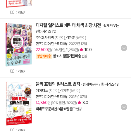
미리보기
디지털 일러스트 캐릭터 채색 최강 사전
-
쉽게 배우는
만화 시리즈 72
주식회사 레믹
(지은이),
김재훈
(옮긴이)
한즈미디어(한스미디어)
|
2022년 12월
22,500
10.0
원 (10% 할인 / 1,250원)
밤 11시
잠들기전 배송
양탄자배송
변경
미리보기
물리 표현의 일러스트 법칙
-
쉽게 배우는 만화 시리즈 48
헤이 타로
(지은이),
김재훈
(옮긴이)
한즈미디어(한스미디어)
|
2018년 07월
14,850
8.0
원 (10% 할인 / 820원)
택배
로 주문하면
8월 11일 출고
변경
미리보기