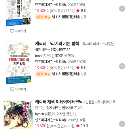
한즈미디어(한스미디어)
|
2014년 01월
13,500
8.9
원 (10% 할인 / 750원)
밤 11시
잠들기전 배송
양탄자배송
변경
미리보기
캐릭터 그리기의 기본 법칙
- 애니메이터가 가르쳐주는
-
쉽게 배우는 만화 시리즈 32
toshi
(지은이),
김재훈
(옮긴이)
한즈미디어(한스미디어)
|
2016년 07월
13,500
9.0
원 (10% 할인 / 750원)
밤 11시
잠들기전 배송
양탄자배송
변경
미리보기
캐릭터 채색 & 레이어 테크닉
- 인물을 더욱 매력적으로
만드는
-
쉽게 배우는 만화 시리즈 29
kyachi
(지은이),
이지현
(옮긴이)
한즈미디어(한스미디어)
|
2016년 01월
13,500
10.0
원 (10% 할인 / 750원)