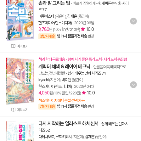
손과 발 그리는 법
- 빠르게 리얼하게
-
쉽게 배우는 만화 시리
즈 77
아쿠아스타
(지은이),
김재훈
(옮긴이)
한즈미디어(한스미디어)
|
2023년 06월
3,780
10.0
원 (10% 할인 / 210원)
밤 11시
잠들기전 배송
양탄자배송
변경
미리보기
책과 함께 무료배송 - 함께 사기 좋은 특가 도서 · 저가 도서 총집합
캐릭터 채색 & 레이어 테크닉
- 인물을 더욱 매력적으로
만드는, 전면개정판
-
쉽게 배우는 만화 시리즈 74
kyachi
(지은이),
박여원
(옮긴이)
한즈미디어(한스미디어)
|
2023년 04월
4,050
10.0
원 (10% 할인 / 220원)
책소개페이지에서 분철 선택 가능
밤 11시
잠들기전 배송
양탄자배송
변경
미리보기
다시 시작하는 일러스트 해체신서
-
쉽게 배우는 만화 시
리즈 52
다테나오토
,
무토 키요시
(지은이),
김재훈
(옮긴이)