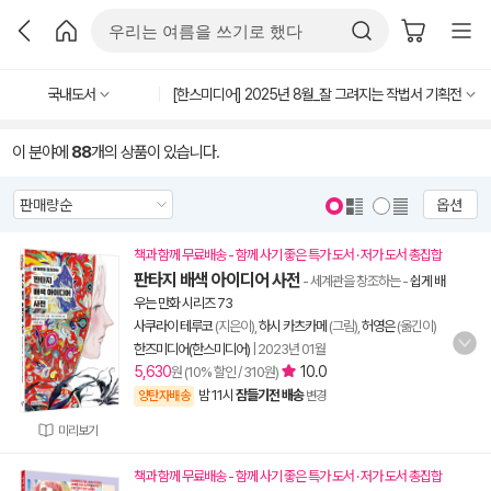
국내도서
[한스미디어] 2025년 8월_잘 그려지는 작법서 기획전
이 분야에
88
개의 상품이 있습니다.
옵션
책과 함께 무료배송 - 함께 사기 좋은 특가 도서 · 저가 도서 총집합
판타지 배색 아이디어 사전
- 세계관을 창조하는
-
쉽게 배
우는 만화 시리즈 73
사쿠라이 테루코
(지은이),
하시 카츠카메
(그림),
허영은
(옮긴이)
한즈미디어(한스미디어)
|
2023년 01월
5,630
10.0
원 (10% 할인 / 310원)
밤 11시
잠들기전 배송
양탄자배송
변경
미리보기
책과 함께 무료배송 - 함께 사기 좋은 특가 도서 · 저가 도서 총집합