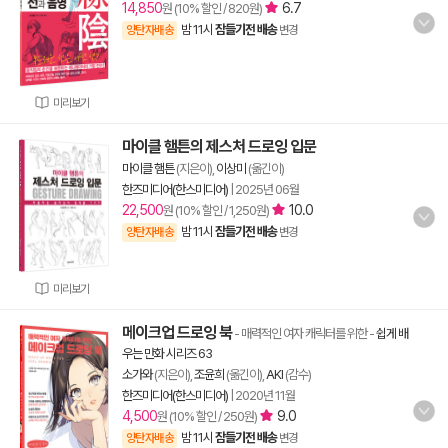
14,850
6.7
원 (10% 할인 / 820원)
밤 11시
잠들기전 배송
양탄자배송
변경
미리보기
마이클 햄튼의 제스처 드로잉 입문
마이클 햄튼
(지은이),
이상미
(옮긴이)
한즈미디어(한스미디어)
|
2025년 06월
22,500
10.0
원 (10% 할인 / 1,250원)
밤 11시
잠들기전 배송
양탄자배송
변경
미리보기
메이크업 드로잉 북
- 매력적인 여자 캐릭터를 위한
-
쉽게 배
우는 만화 시리즈 63
소가와
(지은이),
조윤희
(옮긴이),
AKI
(감수)
한즈미디어(한스미디어)
|
2020년 11월
4,500
9.0
원 (10% 할인 / 250원)
밤 11시
잠들기전 배송
양탄자배송
변경