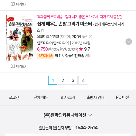
미리보기
책과 함께 무료배송 - 함께 사기 좋은 특가 도서 · 저가 도서 총집합
쉽게 배우는 손발 그리기 마스터
-
쉽게 배우는 만화 시리
즈 11
요코미조 유키코
(지은이),
이은정
(옮긴이)
한즈미디어(한스미디어)
|
2012년 04월
6,750
9.7
원 (10% 할인 / 370원)
밤 11시
잠들기전 배송
양탄자배송
변경
미리보기
1
2
3
4
로그인
전체 메뉴
회사 소개
출판사 안내
PC 버전
(주)알라딘커뮤니케이션
1544-2514
일반문의 (발신자 부담)