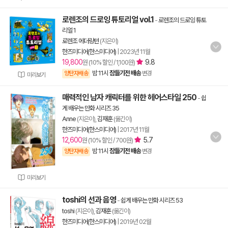
로렌조의 드로잉 튜토리얼 vol.1
-
로렌조의 드로잉 튜토
리얼 1
로렌조 에더링턴
(지은이)
한즈미디어(한스미디어)
|
2023년 11월
19,800
9.8
원 (10% 할인 / 1,100원)
밤 11시
잠들기전 배송
양탄자배송
변경
미리보기
매력적인 남자 캐릭터를 위한 헤어스타일 250
-
쉽
게 배우는 만화 시리즈 35
Anne
(지은이),
김재훈
(옮긴이)
한즈미디어(한스미디어)
|
2017년 11월
12,600
5.7
원 (10% 할인 / 700원)
밤 11시
잠들기전 배송
양탄자배송
변경
미리보기
toshi의 선과 음영
-
쉽게 배우는 만화 시리즈 53
toshi
(지은이),
김재훈
(옮긴이)
한즈미디어(한스미디어)
|
2019년 02월