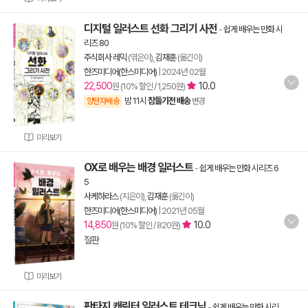
디지털 일러스트 선화 그리기 사전
-
쉽게 배우는 만화 시
리즈 80
주식회사 레믹
(엮은이),
김재훈
(옮긴이)
한즈미디어(한스미디어)
|
2024년 02월
22,500
10.0
원 (10% 할인 / 1,250원)
밤 11시
잠들기전 배송
양탄자배송
변경
미리보기
OX로 배우는 배경 일러스트
-
쉽게 배우는 만화 시리즈 6
5
사케하라스
(지은이),
김재훈
(옮긴이)
한즈미디어(한스미디어)
|
2021년 05월
14,850
10.0
원 (10% 할인 / 820원)
절판
미리보기
판타지 캐릭터 일러스트 테크닉
-
쉽게 배우는 만화 시리