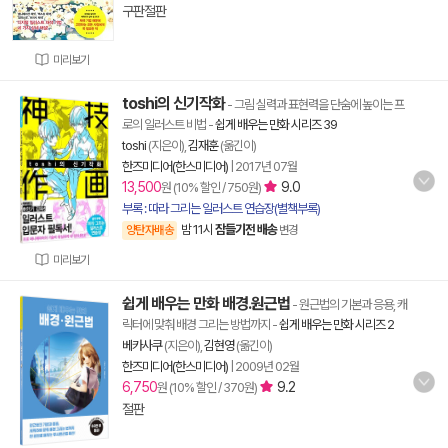
구판절판
미리보기
toshi의 신기작화
- 그림 실력과 표현력을 단숨에 높이는 프
로의 일러스트 비법
-
쉽게 배우는 만화 시리즈 39
toshi
(지은이),
김재훈
(옮긴이)
한즈미디어(한스미디어)
|
2017년 07월
13,500
9.0
원 (10% 할인 / 750원)
부록 : 따라 그리는 일러스트 연습장(별책부록)
밤 11시
잠들기전 배송
양탄자배송
변경
미리보기
쉽게 배우는 만화 배경.원근법
- 원근법의 기본과 응용, 캐
릭터에 맞춰 배경 그리는 방법까지
-
쉽게 배우는 만화 시리즈 2
베카사쿠
(지은이),
김현영
(옮긴이)
한즈미디어(한스미디어)
|
2009년 02월
6,750
9.2
원 (10% 할인 / 370원)
절판