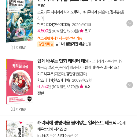
즈 59
츠요마루
,
나나하라 시에
,
모쿠리
,
야마무라 레
(지은이),
김재훈
(옮
긴이)
한즈미디어(한스미디어)
|
2020년 01월
4,500
8.7
원 (10% 할인 / 250원)
책소개페이지에서 분철 선택 가능
밤 11시
잠들기전 배송
양탄자배송
변경
미리보기
쉽게 배우는 만화 캐릭터 데생
- 그리기의 기본기부터 인
체구조, 얼굴, 몸, 움직임, 의상까지
-
쉽게 배우는 만화 시리즈 1
미도리 후우
(지은이),
김현영
(옮긴이)
한즈미디어(한스미디어)
|
2009년 02월
6,750
9.3
원 (10% 할인 / 370원)
절판
미리보기
캐릭터에 생명력을 불어넣는 일러스트 테크닉
-
쉽게
배우는 만화 시리즈 21
toshi
(지은이),
서지수
(옮긴이)