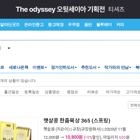
알라딘굿즈
온라인중고
중고매장
우주점
음반
블루레이
커피
서
스트
새로나온책
이벤트
정가인하도서
추천도서
작가와의 만남
북
개의 상품이 있습니다.
출간일순
등록일순
상품명순
평점순
리뷰순
저가격순
고가격
전체
햇살콩 한줌묵상 365 (스프링)
햇살콩
(지은이) |
규장(규장문화사)
| 2020년 11월
10,800원
12,000
원 →
(
할인), 마일리지
원
10%
600