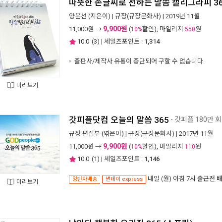
따뜻한 손글씨로 전하는 말씀 캘리그라피 36
양윤선
(지은이) |
규장(규장문화사)
| 2019년 11월
9,900원
11,000
원 →
(
할인), 마일리지
원
10%
550
10.0
(
3
) | 세일즈포인트 :
1,314
출판사/제작사 유통이 중단되어 구할 수 없습니다.
미리보기
갓피플닷컴 오늘의 말씀 365
- 갓피플 180만
규장 편집부
(엮은이) |
규장(규장문화사)
| 2017년 11월
9,900원
11,000
원 →
(
할인), 마일리지
원
10%
110
10.0
(
1
) | 세일즈포인트 :
1,146
내일 (월) 아침 7시
출근전 
양탄자배송
썬데이 express
미리보기