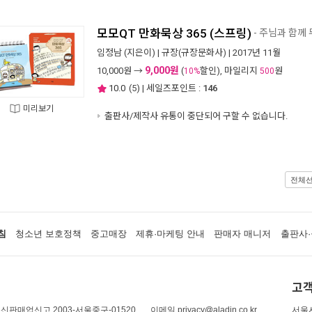
모모QT 만화묵상 365 (스프링)
- 주님과 함께
임정남
(지은이) |
규장(규장문화사)
| 2017년 11월
9,000원
10,000
원 →
(
할인), 마일리지
원
10%
500
10.0
(
5
) | 세일즈포인트 :
146
미리보기
출판사/제작사 유통이 중단되어 구할 수 없습니다.
전체
침
청소년 보호정책
중고매장
제휴·마케팅 안내
판매자 매니저
출판사·
고객
신판매업신고 2003-서울중구-01520
이메일 privacy@aladin.co.kr
서울시