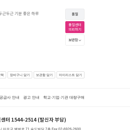
 두근두근 기분 좋은 하루
품절
품절센터
의뢰하기
보관함
선택
장바구니 담기
보관함 담기
마이리스트 담기
공급사 안내
광고 안내
학교·기업·기관 대량구매
센터 1544-2514 (발신자 부담)
 마포구 백범로 71 숨도빌딩 7층
Fax 02-6926-2600