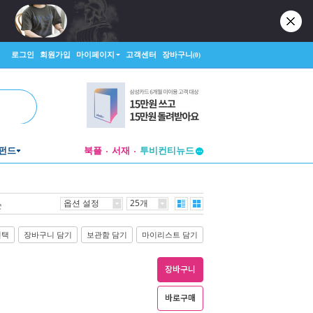
로그인
회원가입
마이페이지
고객센터
장바구니
(0)
펀드
북플
서재
투비컨티뉴드
창작플랫폼
투비컨티뉴드
옵션 설정
25개
순
선택
장바구니 담기
보관함 담기
마이리스트 담기
장바구니
바로구매