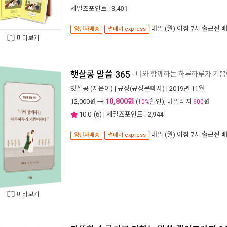
세일즈포인트 :
3,401
내일 (월) 아침 7시
출근전 
양탄자배송
썬데이 express
미리보기
햇살콩 말씀 365
- 너와 함께하는 하루하루가 기
햇살콩
(지은이) |
규장(규장문화사)
| 2019년 11월
10,800원
12,000
원 →
(
할인), 마일리지
원
10%
600
10.0
(
6
) | 세일즈포인트 :
2,944
내일 (월) 아침 7시
출근전 
양탄자배송
썬데이 express
미리보기