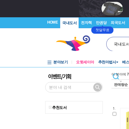
HOME
전자책
만권당
외국도서
국내도서
첫달무료
국내도
분야보기
오뒷세이아
추천마법사
베
이벤트/기획
이 분야에
7
판매량순
추천도서
1.