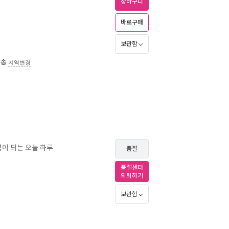
장바구니
바로구매
보관함
배송
지역변경
력이 되는 오늘 하루
품절
품절센터
의뢰하기
보관함