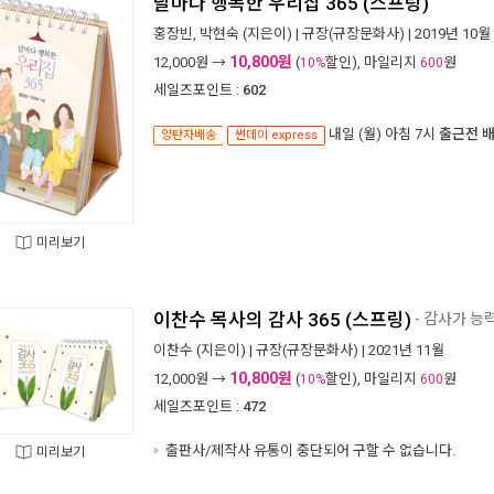
날마다 행복한 우리집 365 (스프링)
홍장빈
,
박현숙
(지은이) |
규장(규장문화사)
| 2019년 10월
10,800원
12,000
원 →
(
할인), 마일리지
원
10%
600
세일즈포인트 :
602
내일 (월) 아침 7시
출근전 
양탄자배송
썬데이 express
미리보기
이찬수 목사의 감사 365 (스프링)
- 감사가 능
이찬수
(지은이) |
규장(규장문화사)
| 2021년 11월
10,800원
12,000
원 →
(
할인), 마일리지
원
10%
600
세일즈포인트 :
472
출판사/제작사 유통이 중단되어 구할 수 없습니다.
미리보기