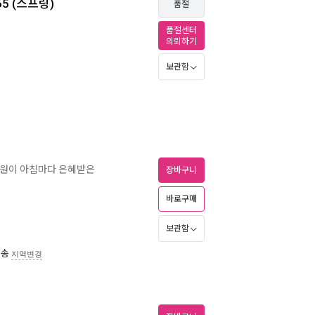
5 (스프링)
품절
품절센터
의뢰하기
보관함
 회원이 아침마다 은혜받은
장바구니
바로구매
보관함
배송
지역변경