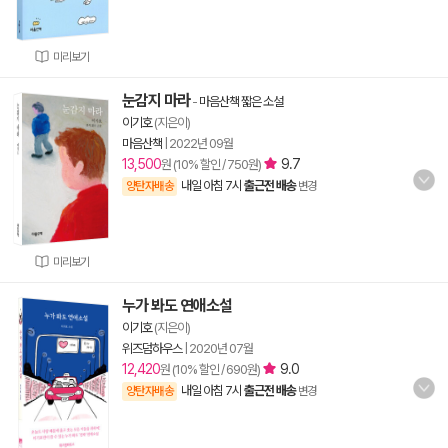
미리보기
눈감지 마라
-
마음산책 짧은 소설
이기호
(지은이)
마음산책
|
2022년 09월
13,500
9.7
원 (10% 할인 / 750원)
내일 아침 7시
출근전 배송
양탄자배송
변경
미리보기
누가 봐도 연애소설
이기호
(지은이)
위즈덤하우스
|
2020년 07월
12,420
9.0
원 (10% 할인 / 690원)
내일 아침 7시
출근전 배송
양탄자배송
변경