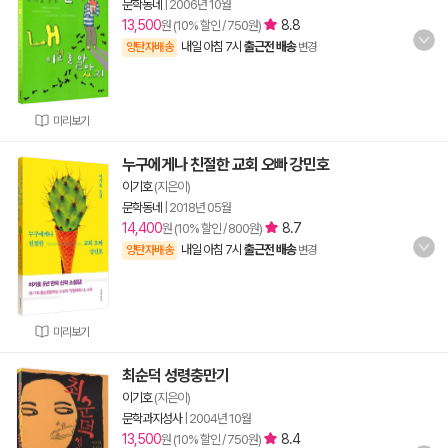
문학동네
|
2006년 10월
13,500
8.8
원 (10% 할인 / 750원)
내일 아침 7시
출근전 배송
양탄자배송
변경
미리보기
누구에게나 친절한 교회 오빠 강민호
이기호
(지은이)
문학동네
|
2018년 05월
14,400
8.7
원 (10% 할인 / 800원)
내일 아침 7시
출근전 배송
양탄자배송
변경
미리보기
최순덕 성령충만기
이기호
(지은이)
문학과지성사
|
2004년 10월
13,500
8.4
원 (10% 할인 / 750원)