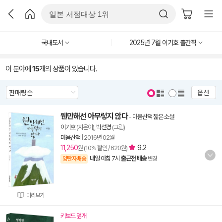
국내도서
2025년 7월 이기호 출간작
이 분야에
15
개의 상품이 있습니다.
옵션
웬만해선 아무렇지 않다
-
마음산책 짧은 소설
이기호
(지은이),
박선경
(그림)
마음산책
|
2016년 02월
11,250
9.2
원 (10% 할인 / 620원)
내일 아침 7시
출근전 배송
양탄자배송
변경
미리보기
키보드 덮개