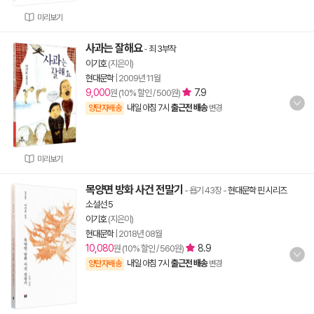
미리보기
사과는 잘해요
-
죄 3부작
이기호
(지은이)
현대문학
|
2009년 11월
9,000
7.9
원 (10% 할인 / 500원)
내일 아침 7시
출근전 배송
양탄자배송
변경
미리보기
목양면 방화 사건 전말기
- 욥기 43장
-
현대문학 핀 시리즈
소설선 5
이기호
(지은이)
현대문학
|
2018년 08월
10,080
8.9
원 (10% 할인 / 560원)
내일 아침 7시
출근전 배송
양탄자배송
변경