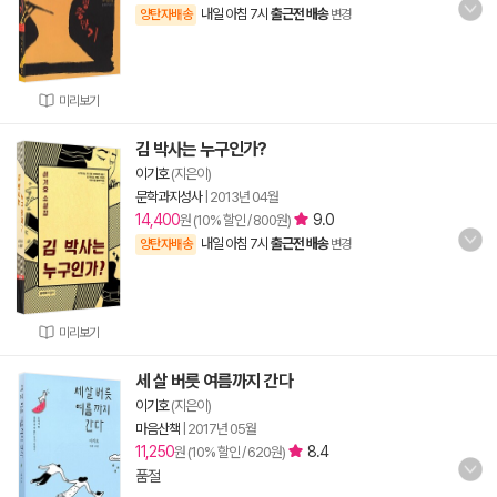
내일 아침 7시
출근전 배송
양탄자배송
변경
미리보기
김 박사는 누구인가?
이기호
(지은이)
문학과지성사
|
2013년 04월
14,400
9.0
원 (10% 할인 / 800원)
내일 아침 7시
출근전 배송
양탄자배송
변경
미리보기
세 살 버릇 여름까지 간다
이기호
(지은이)
마음산책
|
2017년 05월
11,250
8.4
원 (10% 할인 / 620원)
품절