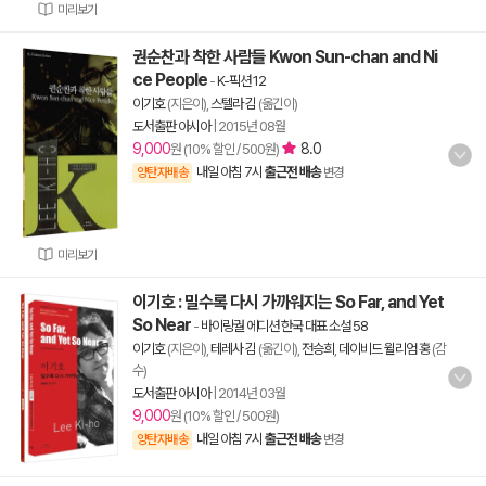
미리보기
권순찬과 착한 사람들 Kwon Sun-chan and Ni
ce People
-
K-픽션 12
이기호
(지은이),
스텔라 김
(옮긴이)
도서출판 아시아
|
2015년 08월
9,000
8.0
원 (10% 할인 / 500원)
내일 아침 7시
출근전 배송
양탄자배송
변경
미리보기
이기호 : 밀수록 다시 가까워지는 So Far, and Yet
So Near
-
바이링궐 에디션 한국 대표 소설 58
이기호
(지은이),
테레사 김
(옮긴이),
전승희
,
데이비드 윌리엄 홍
(감
수)
도서출판 아시아
|
2014년 03월
9,000
원 (10% 할인 / 500원)
내일 아침 7시
출근전 배송
양탄자배송
변경