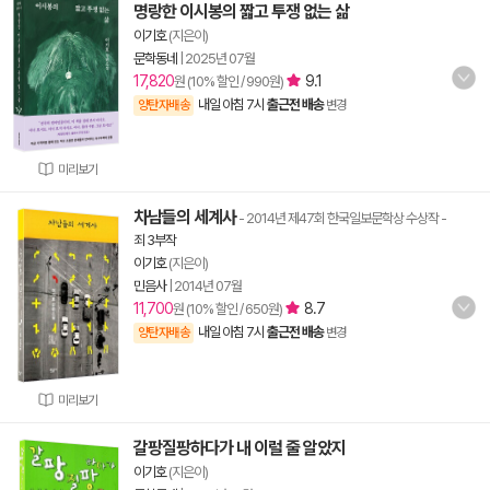
명랑한 이시봉의 짧고 투쟁 없는 삶
이기호
(지은이)
문학동네
|
2025년 07월
17,820
9.1
원 (10% 할인 / 990원)
내일 아침 7시
출근전 배송
양탄자배송
변경
미리보기
차남들의 세계사
- 2014년 제47회 한국일보문학상 수상작
-
죄 3부작
이기호
(지은이)
민음사
|
2014년 07월
11,700
8.7
원 (10% 할인 / 650원)
내일 아침 7시
출근전 배송
양탄자배송
변경
미리보기
갈팡질팡하다가 내 이럴 줄 알았지
이기호
(지은이)