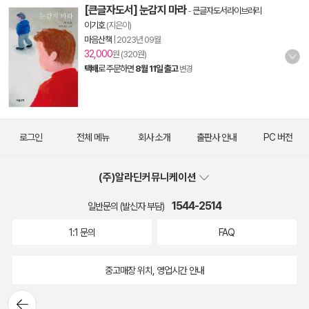
[큰글자도서] 눈감지 마라
-
큰글자도서라이브러리
이기호
(지은이)
마음산책
|
2023년 09월
32,000
원 (320원)
택배
로 주문하면
8월 11일 출고
변경
로그인
전체 메뉴
회사 소개
출판사 안내
PC 버전
(주)알라딘커뮤니케이션
1544-2514
일반문의 (발신자 부담)
1:1 문의
FAQ
중고매장 위치, 영업시간 안내
뒤로가