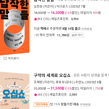
오찬호
(지은이) |
어크로스
| 2025년 7월
16,200원
18,000
원 →
(
할인), 마일리지
원
10%
900
8.3
(
15
) | 세일즈포인트 :
4,904
지금
택배
로 주문하면
8월 10일 출고
지역변경
이 책의 전자책 :
11,700
원
보러 가기
미리보기
구약의 세계로 오십쇼
- 모든 사람이 성경을 알게
조혜련
(지은이),
류호성
(감수) |
두란노
| 2025년 6월
31,500원
35,000
원 →
(
할인), 마일리지
원
10%
1,750
4.0
(
1
) | 세일즈포인트 :
2,384
밤 11시
잠들기전 배송
양탄자배송
지역변경