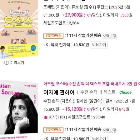
조혜련
(지은이),
류호성
(감수) |
두란노
| 2025년 6월
27,900원
31,000
원 →
(
할인), 마일리지
원
10%
1,550
세일즈포인트 :
2,264
밤 11시
잠들기전 배송
양탄자배송
지역변경
이 책의 전자책 :
19,530
원
보러 가기
미리보기
아크릴 코스터(수전 손택 더 텍스트 포함 국내도서 2만 원 
여자에 관하여
수전 손택 더 텍스트
ㅣ
Choice
수전 손택
(지은이),
김하현
(옮긴이) |
윌북
| 2025년 7월
15,120원
16,800
원 →
(
할인), 마일리지
원
10%
840
9.7
(
116
) | 세일즈포인트 :
23,340
밤 11시
잠들기전 배송
양탄자배송
지역변경
이 책의 전자책 :
10,580
원
보러 가기