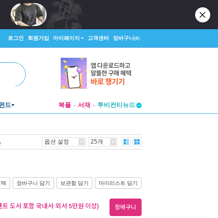
로그인
회원가입
마이페이지
고객센터
장바구니
(0)
투비컨티뉴드
펀드
북플
서재
창작플랫폼
투비컨티뉴드
옵션 설정
25개
순
선택
장바구니 담기
보관함 담기
마이리스트 담기
벤트 도서 포함 국내서·외서 5만원 이상)
장바구니