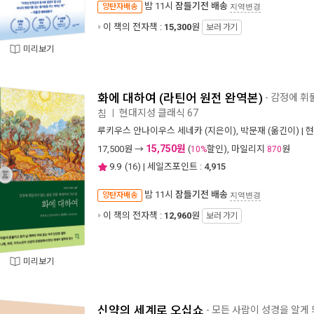
밤 11시
잠들기전 배송
양탄자배송
지역변경
이 책의 전자책 :
15,300
원
보러 가기
미리보기
화에 대하여 (라틴어 원전 완역본)
- 감정에 휘
현대지성 클래식 67
침
ㅣ
루키우스 안나이우스 세네카
(지은이),
박문재
(옮긴이) |
현
15,750원
17,500
원 →
(
할인), 마일리지
원
10%
870
9.9
(
16
) | 세일즈포인트 :
4,915
밤 11시
잠들기전 배송
양탄자배송
지역변경
이 책의 전자책 :
12,960
원
보러 가기
미리보기
신약의 세계로 오십쇼
- 모든 사람이 성경을 알게