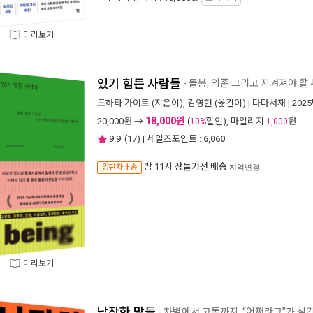
미리보기
있기 힘든 사람들
- 돌봄, 의존 그리고 지켜져야 할
도하타 가이토
(지은이),
김영현
(옮긴이) |
다다서재
| 202
18,000원
20,000
원 →
(
할인), 마일리지
원
10%
1,000
9.9
(
17
) | 세일즈포인트 :
6,060
밤 11시
잠들기전 배송
양탄자배송
지역변경
미리보기
납작한 말들
- 차별에서 고통까지, “어쩌라고”가 삼