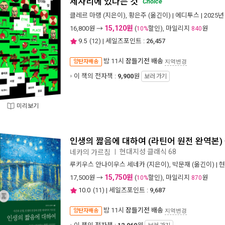
제자리에 있다는 것
Choice
클레르 마랭
(지은이),
황은주
(옮긴이) |
에디투스
| 2025년
15,120원
16,800
원 →
(
할인), 마일리지
원
10%
840
9.5
(
12
) | 세일즈포인트 :
26,457
밤 11시
잠들기전 배송
양탄자배송
지역변경
이 책의 전자책 :
9,900
원
보러 가기
미리보기
인생의 짧음에 대하여 (라틴어 원전 완역본)
현대지성 클래식 68
네카의 가르침
ㅣ
루키우스 안나이우스 세네카
(지은이),
박문재
(옮긴이) |
현
15,750원
17,500
원 →
(
할인), 마일리지
원
10%
870
10.0
(
11
) | 세일즈포인트 :
9,687
밤 11시
잠들기전 배송
양탄자배송
지역변경