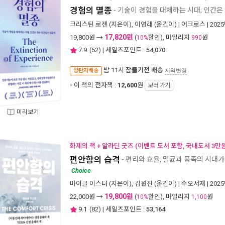
경험의 멸종
- 기술이 경험을 대체하는 시대, 인간은
크리스틴 로젠
(지은이),
이영래
(옮긴이) |
어크로스
| 202
17,820원
19,800
원 →
(
할인), 마일리지
원
10%
990
7.9
(
52
) | 세일즈포인트 :
54,070
밤 11시
잠들기전 배송
양탄자배송
지역변경
이 책의 전자책 :
12,600
원
보러 가기
미리보기
화제의 책 + 알라딘 굿즈 (이벤트 도서 포함, 국내도서 3만원
편안함의 습격
- 편리와 효율, 멸균과 풍족의 시대
Choice
마이클 이스터
(지은이),
김원진
(옮긴이) |
수오서재
| 202
19,800원
22,000
원 →
(
할인), 마일리지
원
10%
1,100
9.1
(
82
) | 세일즈포인트 :
53,164