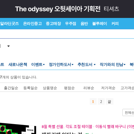
알라딘굿즈
온라인중고
중고매장
우주점
음반
블루레이
커피
서
스트
새로나온책
이벤트
정가인하도서
추천도서
작가와의 만남
북
7
개의 상품이 있습니다.
출간일순
등록일순
상품명순
평점순
리뷰순
저가격순
고가격
1
2
끝
전체
8월 특별 선물. 각도 조절 테이블 · 이동식 빨래 바구니 (이