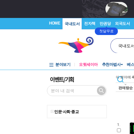
HOME
전자책
만권당
외국도서
국내도서
첫달무료
국내도
분야보기
오뒷세이아
추천마법사
베
이벤트/기획
이 분야에
4
판매량순
인문·사회·종교
1.