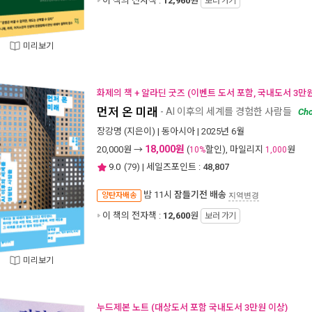
이 책의 전자책 :
12,960
원
보러 가기
미리보기
화제의 책 + 알라딘 굿즈 (이벤트 도서 포함, 국내도서 3만원
먼저 온 미래
- AI 이후의 세계를 경험한 사람들
Cho
장강명
(지은이) |
동아시아
| 2025년 6월
18,000원
20,000
원 →
(
할인), 마일리지
원
10%
1,000
9.0
(
79
) | 세일즈포인트 :
48,807
밤 11시
잠들기전 배송
양탄자배송
지역변경
이 책의 전자책 :
12,600
원
보러 가기
미리보기
누드제본 노트 (대상도서 포함 국내도서 3만원 이상)