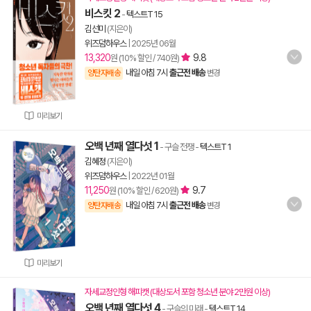
비스킷 2
-
텍스트T 15
김선미
(지은이)
위즈덤하우스
|
2025년 06월
13,320
9.8
원 (10% 할인 / 740원)
내일 아침 7시
출근전 배송
양탄자배송
변경
미리보기
오백 년째 열다섯 1
- 구슬 전쟁
-
텍스트T 1
김혜정
(지은이)
위즈덤하우스
|
2022년 01월
11,250
9.7
원 (10% 할인 / 620원)
내일 아침 7시
출근전 배송
양탄자배송
변경
미리보기
자세교정인형 해피캣 (대상도서 포함 청소년 분야 2만원 이상)
오백 년째 열다섯 4
- 구슬의 미래
-
텍스트T 14