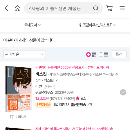
국내도서
위즈덤하우스_텍스트T
이 분야에
4
개의 상품이 있습니다.
옵션
씨앤에이 논술 학원 2026년 선정 도서 + 본투리드 메시백
비스킷
- 제1회 위즈덤하우스 판타지문학상 청소년 부문 대상 수
상작
-
텍스트T 7
김선미
(지은이)
위즈덤하우스
|
2023년 09월
13,320
9.5
원 (10% 할인 / 740원)
내일 아침 7시
출근전 배송
양탄자배송
변경
미리보기
자세교정인형 해피캣 (대상도서 포함 청소년 분야 2만원 이상)