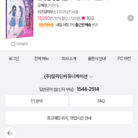
김혜정
(지은이)
위즈덤하우스
|
2025년 04월
13,050
10.0
원 (10% 할인 / 720원)
내일 아침 7시
출근전 배송
양탄자배송
변경
미리보기
로그인
전체 메뉴
회사 소개
출판사 안내
PC 버전
(주)알라딘커뮤니케이션
1544-2514
일반문의 (발신자 부담)
1:1 문의
FAQ
중고매장 위치, 영업시간 안내
뒤로가
기