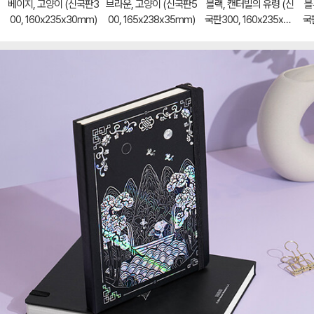
베이지, 고양이 (신국판3
브라운, 고양이 (신국판5
블랙, 캔터빌의 유령 (신
블
00, 160x235x30mm)
00, 165x238x35mm)
국판300, 160x235x30
국판
mm)