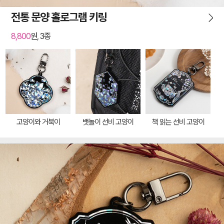
전통 문양 홀로그램 키링
8,800
원, 3종
고양이와 거북이
뱃놀이 선비 고양이
책 읽는 선비 고양이