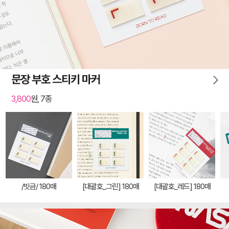
문장 부호 스티키 마커
3,800
원, 7종
/빗금/ 180매
[대괄호_그린] 180매
[대괄호_레드] 180매