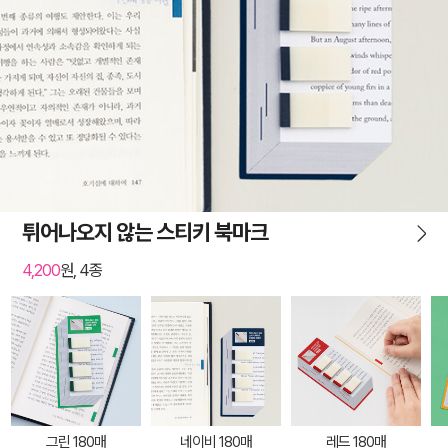
튀어나오지 않는 스티키 북마크
4,200
원, 4종
그린 180매
네이비 180매
레드 180매