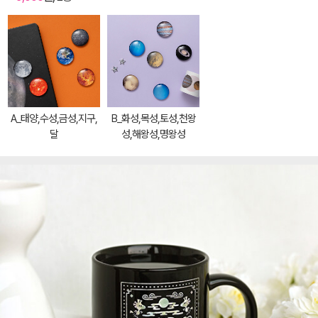
A_태양,수성,금성,지구,
B_화성,목성,토성,천왕
달
성,해왕성,명왕성