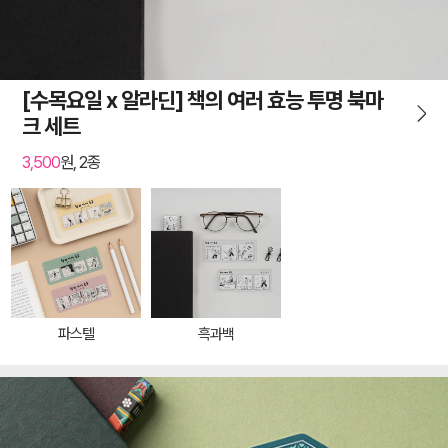
[수목요일 x 알라딘] 책의 여러 효능 투명 북마
크 세트
3,500
원, 2종
파스텔
흑과백