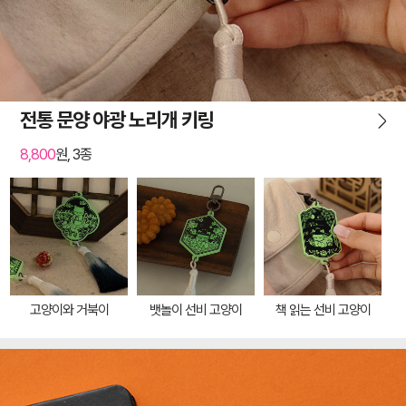
전통 문양 야광 노리개 키링
8,800
원, 3종
고양이와 거북이
뱃놀이 선비 고양이
책 읽는 선비 고양이