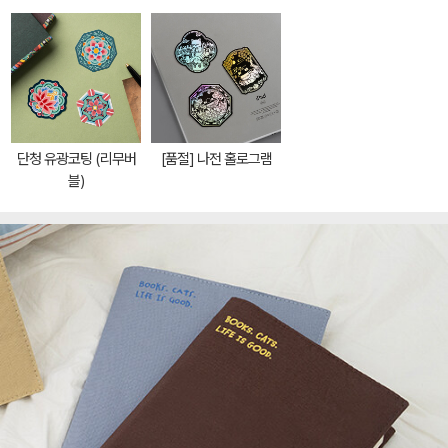
단청 유광코팅 (리무버
[품절] 나전 홀로그램
블)