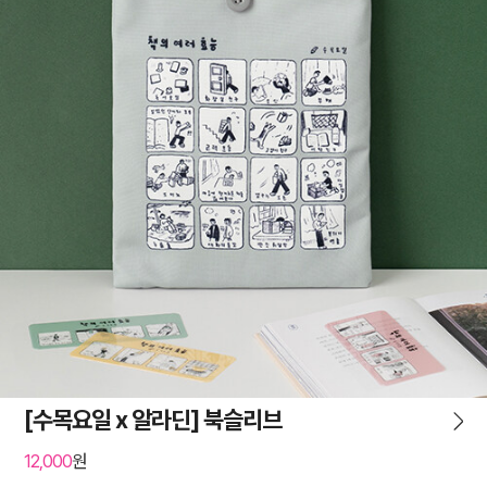
[수목요일 x 알라딘] 북슬리브
12,000
원