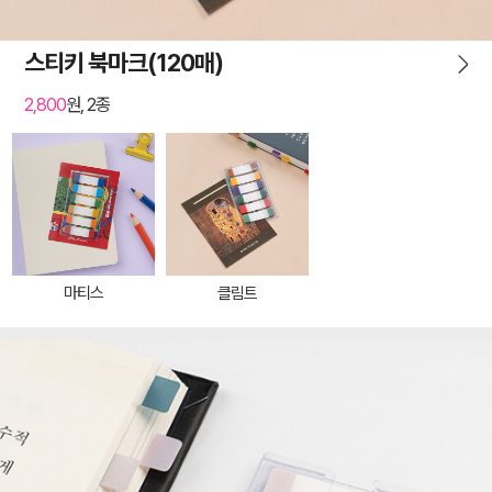
스티키 북마크(120매)
2,800
원, 2종
마티스
클림트