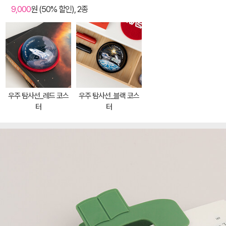
9,000
원 (50% 할인), 2종
우주 탐사선_레드 코스
우주 탐사선_블랙 코스
터
터