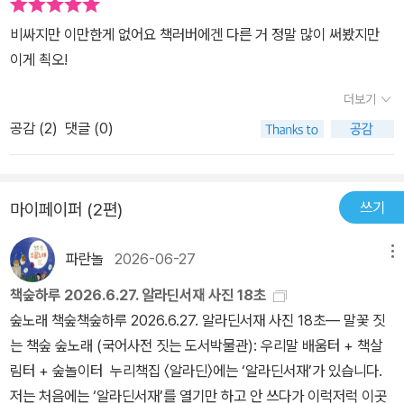
비싸지만 이만한게 없어요 책러버에겐 다른 거 정말 많이 써봤지만
이게 쵝오!
더보기
공감 (
2
)
댓글 (0)
쓰기
마이페이퍼 (2편)
파란놀
2026-06-27
메뉴
책숲하루 2026.6.27. 알라딘서재 사진 18초
숲노래 책숲책숲하루 2026.6.27. 알라딘서재 사진 18초― 말꽃 짓
는 책숲 숲노래 (국어사전 짓는 도서박물관): 우리말 배움터 + 책살
림터 + 숲놀이터 누리책집 〈알라딘〉에는 ‘알라딘서재’가 있습니다.
저는 처음에는 ‘알라딘서재’를 열기만 하고 안 쓰다가 이럭저럭 이곳