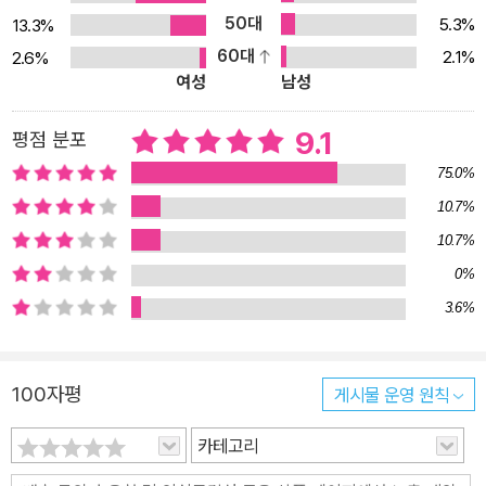
50대
5.3%
13.3%
60대
2.1%
2.6%
여성
남성
9.1
평점 분포
75.0%
10.7%
10.7%
0%
3.6%
100자평
게시물 운영 원칙
카테고리