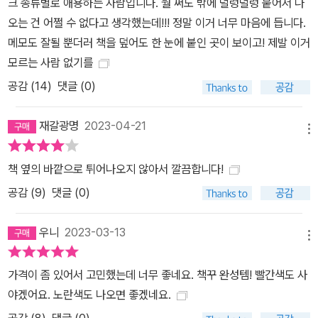
크 종류별로 애용하는 사람입니다. 뭘 써도 밖에 덜렁덜렁 붙어서 나
오는 건 어쩔 수 없다고 생각했는데!!! 정말 이거 너무 마음에 듭니다.
메모도 잘될 뿐더러 책을 덮어도 한 눈에 붙인 곳이 보이고! 제발 이거
모르는 사람 없기를
공감 (
14
)
댓글 (0)
재갈광명
2023-04-21
메뉴
책 옆의 바깥으로 튀어나오지 않아서 깔끔합니다!
공감 (
9
)
댓글 (0)
우니
2023-03-13
메뉴
가격이 좀 있어서 고민했는데 너무 좋네요. 책꾸 완성템! 빨간색도 사
야겠어요. 노란색도 나오면 좋겠네요.