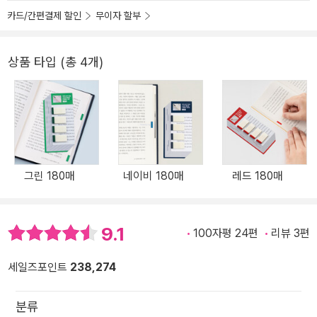
카드/간편결제 할인
무이자 할부
상품 타입 (총 4개)
그린 180매
네이비 180매
레드 180매
9.1
100자평 24편
리뷰 3편
세일즈포인트
238,274
분류