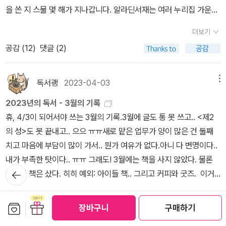
을 쓴 지 스물 몇 해가 지나갑니다. 알라딘서재는 여러 누리집 가운데
가장 오랜 글틀(글을 써서 올리는 얼개)을 잇습니다. 가장 오랜 글틀
더보기
이기에 쉽고 수수하면서 빠릅니다. 그런데 2026해 첫여름에 접어든
공감 (
12
)
댓글 (2)
뒤부터 갑자기 느림보로 바뀝니다. 누리책집 〈예스24〉에는 ‘예스24
블로그’가 있었다가 사라지고서 ‘사락’으로 바뀌었는데, ‘예스24블로
그’는 그림(사진)을 아예 띄울 수 없었고, 글쓰기 단추를 눌러서 올리
독서괭
2023-04-03
메뉴
기까지 1분 20초가 걸렸습니다. 예스24는 열 해 즈음 이렇게 했는데,
2023년의 독서 - 3월의 기록
그곳에서 그들(관리자)이 하는 말로는, 2000만 손님(예스24 고객)
휴, 4/3이 되어서야 쓰는 3월의 기록.3월에 글도 통 못 쓰고.. <제2
가운데 딱 저만 ‘1분 20초가 걸리는 글쓰기 등록’이라는 ‘오류’였다고
의 성>도 못 끝내고.. 으으 ㅠㅠ새로 맡은 업무가 양이 많은 건 둘째
밝히더군요. 알라딘에 이름을 올리고서 알라딘서재에 글을 쓸 수 있
치고 마음에 부담이 많이 가서.. 뭔가 여유가 없다.아니 다 변명이다..
는 사람은 몇일까요? 이분들 가운데 그림 하나를 올릴 적에 ‘18초’가
내가 부족한 탓이다.. ㅠㅠ 그래도! 3월에는 책을 사지 않았다. 물론
걸리는 사람은 몇일까요? 20초쯤 걸린다고 말하려다가 그냥 ‘18
뒤로가
아이들 책은 샀다. 히히 예외: 아이들 책.. 그리고 커피와 굿즈. 이거
기
초’라고 말해야겠습니다. 참말로 꼭 18초이더군요. 말도 말썽도 많은
상품 화면 편집 좀 예쁘게 해줄 수 없나.. 쩝 <양말 마녀 네네칫>은 1
네이버라지만, 네이버 누리집(블로그·카페)에 그림을 하나 올릴 적에
더보기
~4권을 윌라 오디오북으로 들었다. 아이가 좋아하는데 5권이 없길
보관함담기
선물하기
는 0.1초가 안 걸립니다.ㅍㄹㄴ+https://blog.naver.com/hbookl
장바구니
구매하기
공감 (
27
)
댓글 (12)
래, 찾아보니 책으로 나온지 얼마 되지 않음. 구매하니 첫째가 아주 재
ove/224328624808네이버 블로그로 들어가면, 알라딘서재 '사진