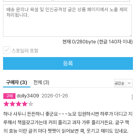
현재
0
/280byte (한글 140자 이내)
스포일러 포함
등록
구매자 (3)
전체 (3)
dolly3409
2026-01-26
메뉴
하나 사두니 든든하니 좋군요~~~노모 입원하시면 하루가 더디고 지
루해서 책을갖고가는데 커피 흘리고 과자 가루 흘리거든요. 글구 책
의 효능 이란 글귀 마다 짯짯이 읽어보면 쿡, 웃기고 재미도 있네요.