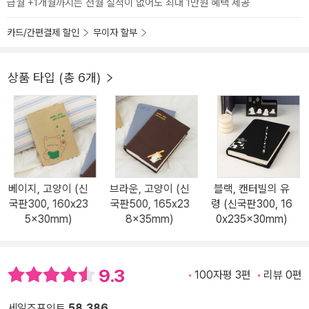
급월 +1개월까지는 전월 실적이 없어도 최대 1만원 혜택 제공
카드/간편결제 할인
무이자 할부
상품 타입 (총 6개)
베이지, 고양이 (신
브라운, 고양이 (신
블랙, 캔터빌의 유
국판300, 160x23
국판500, 165x23
령 (신국판300, 16
5x30mm)
8x35mm)
0x235x30mm)
9.3
100자평 3편
리뷰 0편
세일즈포인트
58,386