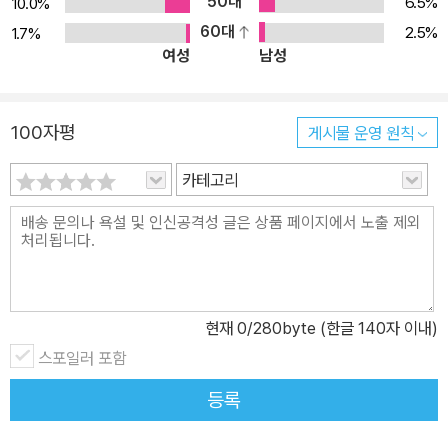
50대
6.5%
10.0%
60대
2.5%
1.7%
여성
남성
100자평
게시물 운영 원칙
카테고리
현재
0
/280byte (한글 140자 이내)
스포일러 포함
등록