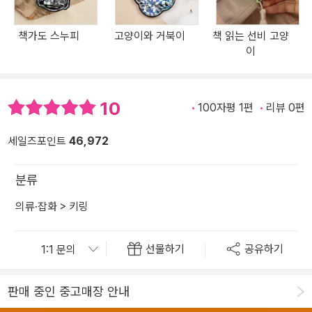
책가도 스누피
고양이와 거북이
책 읽는 선비 고양
이
10
100자평 1편
리뷰 0편
세일즈포인트
46,972
분류
의류·잡화
>
키링
선물하기
공유하기
판매 중인 중고매장 안내