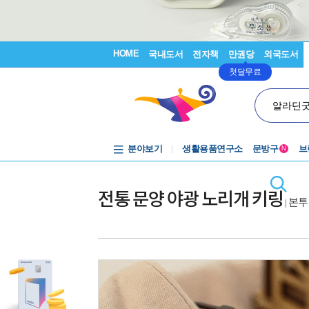
HOME
국내도서
전자책
만권당
외국도서
첫달무료
알라딘
분야보기
생활용품연구소
문방구
브
N
전통 문양 야광 노리개 키링
본투
|