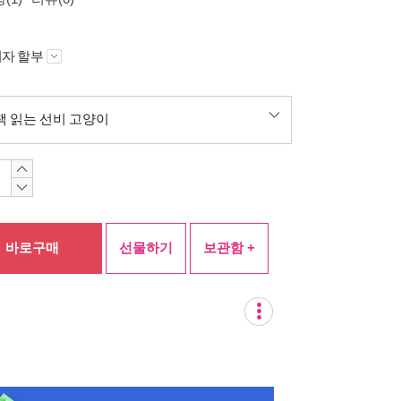
자 할부
책 읽는 선비 고양이
바로구매
선물하기
보관함 +