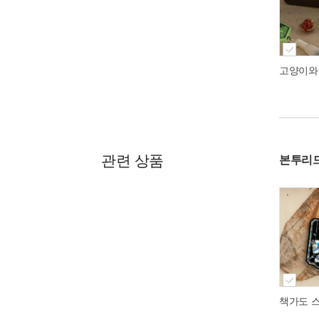
고양이와
관련 상품
본투리드
책가도 