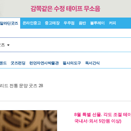
온라인중고
중고매장
우주점
음반
블루레이
커피
알라딘굿즈
굿즈
랜드
굿즈펀딩
런던자연사박물관
필사의도구
독서간식
리드 전통 문양 굿즈 28
8월 특별 선물. 각도 조절 테
국내서·외서 5만원 이상)