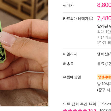
8,80
판매가
7,48
카드최대혜택가
알라딘 
최대 1만
시) / 
1만원 
마일리지
멤버십(3
배송료
유료 (2
수령예상일
양탄자배
밤 10
(중구 서
의류·잡화 주간 14위
|
Sales
10.0
100자평