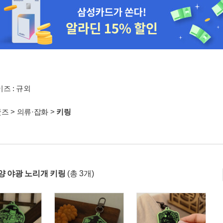
즈 : 규외
굿즈
>
의류·잡화
>
키링
양 야광 노리개 키링
(총 3개)