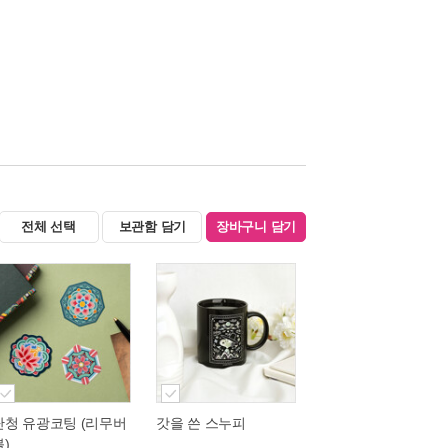
전체 선택
보관함 담기
장바구니 담기
단청 유광코팅 (리무버
갓을 쓴 스누피
블)