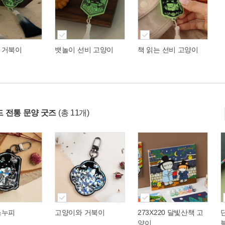
 거북이
뱃놀이 선비 고양이
책 읽는 선비 고양이
 전통 문양 굿즈
(총 11개)
스누피
고양이와 거북이
273X220 달빛산책 고
양이