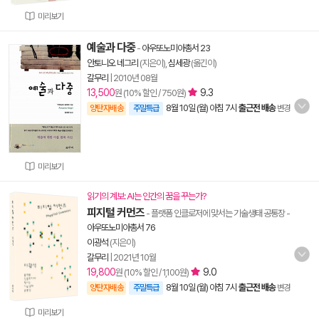
미리보기
예술과 다중
-
아우또노미아총서 23
안토니오 네그리
(지은이),
심세광
(옮긴이)
갈무리
|
2010년 08월
13,500
9.3
원 (10% 할인 / 750원)
8월 10일 (월) 아침 7시
출근전 배송
양탄자배송
주말특급
변경
미리보기
읽기의 계보: AI는 인간의 꿈을 꾸는가?
피지털 커먼즈
- 플랫폼 인클로저에 맞서는 기술생태 공통장
-
아우또노미아총서 76
이광석
(지은이)
갈무리
|
2021년 10월
19,800
9.0
원 (10% 할인 / 1,100원)
8월 10일 (월) 아침 7시
출근전 배송
양탄자배송
주말특급
변경
미리보기