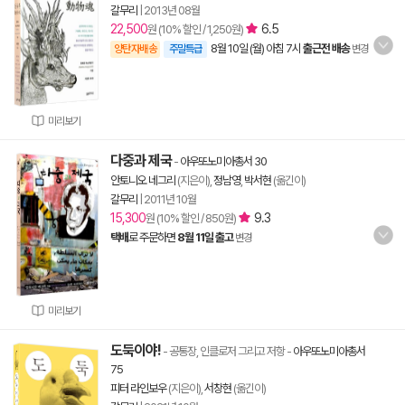
갈무리
|
2013년 08월
22,500
6.5
원 (10% 할인 / 1,250원)
8월 10일 (월) 아침 7시
출근전 배송
양탄자배송
주말특급
변경
미리보기
다중과 제국
-
아우또노미아총서 30
안토니오 네그리
(지은이),
정남영
,
박서현
(옮긴이)
갈무리
|
2011년 10월
15,300
9.3
원 (10% 할인 / 850원)
택배
로 주문하면
8월 11일 출고
변경
미리보기
도둑이야!
- 공통장, 인클로저 그리고 저항
-
아우또노미아총서
75
피터 라인보우
(지은이),
서창현
(옮긴이)