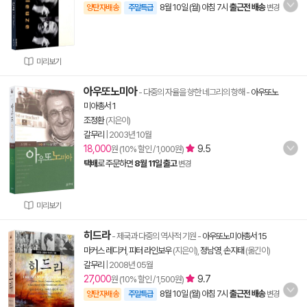
8월 10일 (월) 아침 7시
출근전 배송
양탄자배송
주말특급
변경
미리보기
아우또노미아
- 다중의 자율을 향한 네그리의 항해
-
아우또노
미아총서 1
조정환
(지은이)
갈무리
|
2003년 10월
18,000
9.5
원 (10% 할인 / 1,000원)
택배
로 주문하면
8월 11일 출고
변경
미리보기
히드라
- 제국과 다중의 역사적 기원
-
아우또노미아총서 15
마커스 레디커
,
피터 라인보우
(지은이),
정남영
,
손지태
(옮긴이)
갈무리
|
2008년 05월
27,000
9.7
원 (10% 할인 / 1,500원)
8월 10일 (월) 아침 7시
출근전 배송
양탄자배송
주말특급
변경