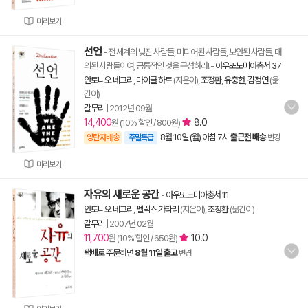
미리보기
선언
- 전 세계의 빚진 사람들, 미디어된 사람들, 보안된 사람들, 대
의된 사람들이여, 공통적인 것을 구성하라!
-
아우또노미아총서 37
안토니오 네그리
,
마이클 하트
(지은이),
조정환
,
유충현
,
김정연
(옮
긴이)
갈무리
|
2012년 09월
14,400
8.0
원 (10% 할인 / 800원)
8월 10일 (월) 아침 7시
출근전 배송
양탄자배송
주말특급
변경
미리보기
자유의 새로운 공간
-
아우또노미아총서 11
안토니오 네그리
,
펠릭스 가타리
(지은이),
조정환
(옮긴이)
갈무리
|
2007년 02월
11,700
10.0
원 (10% 할인 / 650원)
택배
로 주문하면
8월 11일 출고
변경