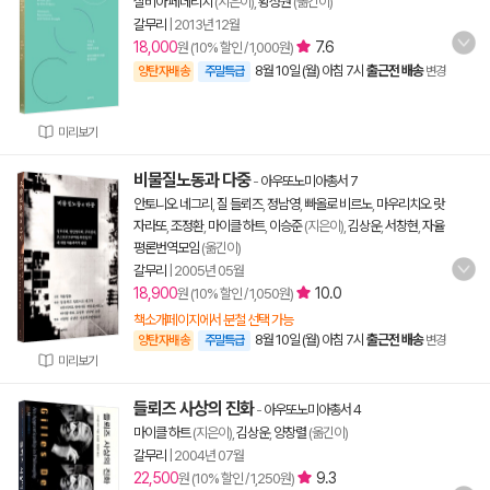
실비아 페데리치
(지은이),
황성원
(옮긴이)
갈무리
|
2013년 12월
18,000
7.6
원 (10% 할인 / 1,000원)
8월 10일 (월) 아침 7시
출근전 배송
양탄자배송
주말특급
변경
미리보기
비물질노동과 다중
-
아우또노미아총서 7
안토니오 네그리
,
질 들뢰즈
,
정남영
,
빠올로 비르노
,
마우리치오 랏
자라또
,
조정환
,
마이클 하트
,
이승준
(지은이),
김상운
,
서창현
,
자율
평론번역모임
(옮긴이)
갈무리
|
2005년 05월
18,900
10.0
원 (10% 할인 / 1,050원)
책소개페이지에서 분철 선택 가능
8월 10일 (월) 아침 7시
출근전 배송
양탄자배송
주말특급
변경
미리보기
들뢰즈 사상의 진화
-
아우또노미아총서 4
마이클 하트
(지은이),
김상운
,
양창렬
(옮긴이)
갈무리
|
2004년 07월
22,500
9.3
원 (10% 할인 / 1,250원)