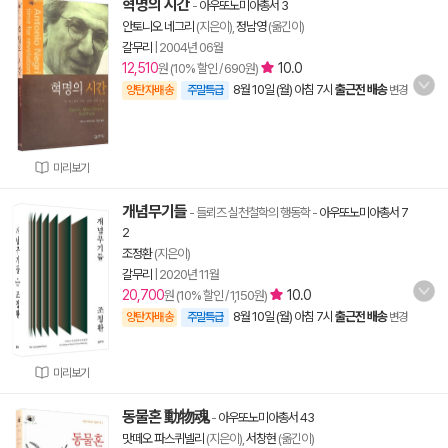
혁명의 시간
-
아우또노미아총서 3
안토니오 네그리
(지은이),
정남영
(옮긴이)
갈무리
|
2004년 06월
12,510
10.0
원 (10% 할인 / 690원)
8월 10일 (월) 아침 7시
출근전 배송
양탄자배송
주말특급
변경
미리보기
개념무기들
- 들뢰즈 실천철학의 행동학
-
아우또노미아총서 7
2
조정환
(지은이)
갈무리
|
2020년 11월
20,700
10.0
원 (10% 할인 / 1,150원)
8월 10일 (월) 아침 7시
출근전 배송
양탄자배송
주말특급
변경
미리보기
동물혼 動物魂
-
아우또노미아총서 43
맛떼오 파스퀴넬리
(지은이),
서창현
(옮긴이)