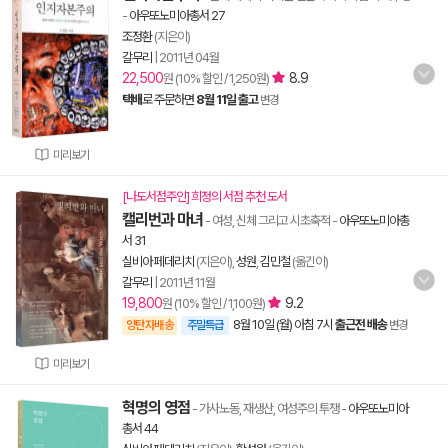
-
아우또노미아총서 27
조정환
(지은이)
갈무리
|
2011년 04월
22,500
8.9
원 (10% 할인 / 1,250원)
택배
로 주문하면
8월 11일 출고
변경
미리보기
[나도서점주인] 희정의 서점 추천 도서
캘리번과 마녀
- 여성, 신체 그리고 시초축적
-
아우또노미아총
서 31
실비아 페데리치
(지은이),
성원
,
김민철
(옮긴이)
갈무리
|
2011년 11월
19,800
9.2
원 (10% 할인 / 1,100원)
8월 10일 (월) 아침 7시
출근전 배송
양탄자배송
주말특급
변경
미리보기
혁명의 영점
- 가사노동, 재생산, 여성주의 투쟁
-
아우또노미아
총서 44