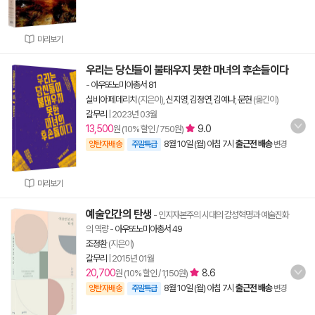
미리보기
우리는 당신들이 불태우지 못한 마녀의 후손들이다
-
아우또노미아총서 81
실비아 페데리치
(지은이),
신지영
,
김정연
,
김예나
,
문현
(옮긴이)
갈무리
|
2023년 03월
13,500
9.0
원 (10% 할인 / 750원)
8월 10일 (월) 아침 7시
출근전 배송
양탄자배송
주말특급
변경
미리보기
예술인간의 탄생
- 인지자본주의 시대의 감성혁명과 예술진화
의 역량
-
아우또노미아총서 49
조정환
(지은이)
갈무리
|
2015년 01월
20,700
8.6
원 (10% 할인 / 1,150원)
8월 10일 (월) 아침 7시
출근전 배송
양탄자배송
주말특급
변경