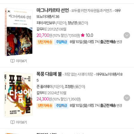
마그나카르타 선언
- 모두를 위한 자유권들과 커먼즈
-
아우
또노미아총서 36
피터 라인보우
(지은이),
정남영
(옮긴이)
갈무리
|
2012년 08월
20,700
10.0
원 (10% 할인 / 1,150원)
8월 10일 (월) 아침 7시
출근전 배송
양탄자배송
주말특급
변경
미리보기
폭풍 다음에 불
- 희망 없는 시대의 희망
-
아우또노미아총서 8
5
존 홀러웨이
(지은이),
조정환
(옮긴이)
갈무리
|
2024년 10월
24,300
원 (10% 할인 / 1,350원)
8월 10일 (월) 아침 7시
출근전 배송
양탄자배송
주말특급
변경
미리보기