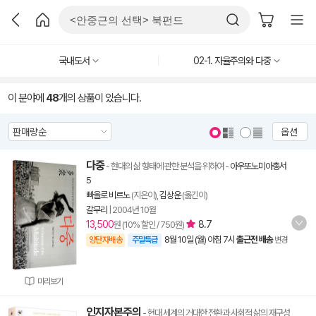
국내도서
02-1. 자율주의와 다중
이 분야에
48
개의 상품이 있습니다.
옵션
다중
- 현대의 삶 형태에 관한 분석을 위하여
-
아우또노미아총서
5
빠올로 비르노
(지은이),
김상운
(옮긴이)
갈무리
|
2004년 10월
13,500
8.7
원 (10% 할인 / 750원)
8월 10일 (월) 아침 7시
출근전 배송
양탄자배송
주말특급
변경
미리보기
인지자본주의
- 현대 세계의 거대한 전환과 사회적 삶의 재구성