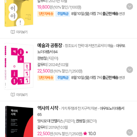
갈무리
|
2021년 10월
19,800
원 (10% 할인 / 1,100원)
8월 10일 (월) 아침 7시
출근전 배송
양탄자배송
주말특급
변경
미리보기
예술과 공통장
- 창조도시 전략 대 커먼즈로서의 예술
-
아우또
노미아총서 84
권범철
(지은이)
갈무리
|
2024년 02월
22,500
원 (10% 할인 / 1,250원)
8월 10일 (월) 아침 7시
출근전 배송
양탄자배송
주말특급
변경
미리보기
역사의 시작
- 가치 투쟁과 전 지구적 자본
-
아우또노미아총서
65
맛시모 데 안젤리스
(지은이),
권범철
(옮긴이)
갈무리
|
2019년 03월
22,500
10.0
원 (10% 할인 / 1,250원)