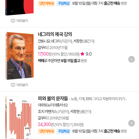
8월 10일 (월) 아침 7시
출근전 배송
양탄자배송
주말특급
변경
미리보기
네그리의 제국 강의
안토니오 네그리
(지은이),
서창현
(옮긴이)
갈무리
|
2010년 11월
17,100
9.0
원 (10% 할인 / 950원)
택배
로 주문하면
8월 11일 출고
변경
미리보기
피와 불의 문자들
- 노동, 기계, 화폐 그리고 자본주의의 위기
-
아우또노미아총서 62
조지 카펜치스
(지은이),
서창현
(옮긴이)
갈무리
|
2018년 08월
24,300
원 (10% 할인 / 1,350원)
8월 10일 (월) 아침 7시
출근전 배송
양탄자배송
주말특급
변경