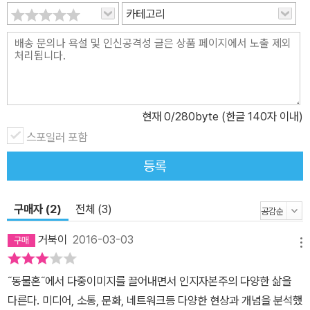
너지 위기의 유령들은 새로운 미디어 문화에 영향을 미쳤을 뿐만 아
카테고리
니라, 네트워크들의 자율에 의문을 갖도록 만들었다. 그럼에도 행동
주의와 예술계는 아직도 크리에이티브 커먼즈와 ‘창조도시’를 인터넷
세대를 위한 새로운 이상으로 찬양하고 있다. 맛떼오 파스퀴넬리는
공유지의 동물혼의 본질을 드러내면서 자유문화의 이면에서 작동하
고 있는 핵심적인 사회 갈등과 사업 모델 들을 확인한다. 파일공유 네
현재
0
/280byte (한글 140자 이내)
트워크들에 침투해 있는 기업 기생체, 베를린과 같은 ‘창조도시들’에
서 벌어진 젠트리피케이션의 히드라, 포르노적인 지하세계를 포함하
스포일러 포함
고 있는 인터넷의 머리 둘 달린 본성 등은 오늘날의 ‘공통적인 것의 정
등록
치학’의 밝혀지지 않은 세 가지 차원이다. 예술가들과 활동가들이 끊
임없이 인용하고 있는 보드리야르와 지젝 같은 필자들의 잠재적인 청
구매자 (2)
전체 (3)
교도주의에 반대하면서, 『동물혼』은 개념적인 ‘야수들의 책’을 그려
낸다. 소란스러운 주식시장에 의해 형성된 세계 체제에서 파스퀴넬리
거북이
2016-03-03
메뉴
는 도래하는 새로운 공유지 세대를 위한 정치적으로 올바르지 않은
문법을 풀어 놓는다. 2. 상세한 소개 공유지에 대한 강력한 정치적 정
˝동물혼˝에서 다중이미지를 끌어내면서 인지자본주의 다양한 삶을
의가 필요하다 파스퀴넬리는 이탈리아의 젊은 자율주의 이론가이자
다른다. 미디어, 소통, 문화, 네트워크등 다양한 현상과 개념을 분석했