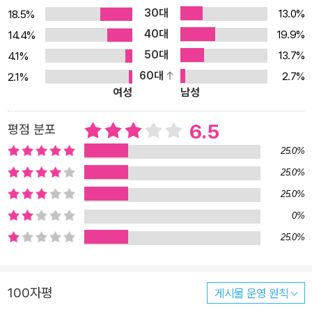
보노동뿐 아니라 육체노동도 물론 포함된다. 이런 점에서 ‘동물혼’은
30대
13.0%
18.5%
‘다중지성’을 의미한다. 다중의 본성은 협력적이고 동시에 공격적이
40대
19.9%
14.4%
다 저자는 다중을 왜 동물로서 이해하려고 하는가? “다중은 선하
50대
13.7%
4.1%
다”는 통념을 뒤집기 위해서이다. 다중은 선한 것이 아니라 동물이다.
60대
2.7%
2.1%
동물로서의 다중은 악하며, 악한 존재로서의 다중은 기존의 질서를
여성
남성
파괴하고 사보타주할 수 있는 부정의 힘과 혁신의 힘을 동시에 갖고
있다. 악하기 때문에 부정할 수 있고, 파괴할 수 있고, 혁신할 수 있다.
6.5
평점 분포
그래서 저자는 데모크라시(민주주의 democracy)를 데몬크라시(d
25.0%
emoncracy)로 바꾸려고 한다. 그러나 여기에서 주의해야 할 점은
25.0%
동물혼의 강조가 휴머니즘을 대체하는 동물[보호]주의, 동물신화, 동
25.0%
물 권리 이데올로기를 창조하거나 찬양하는 것이 아니라는 점이다.
동물혼을 강조하는 것은 인간을 동물로 축소[환원]하려는 것이 아니
0%
라 인간과 동물, 인간과 자연의 분리를 중지시키려는 것이다. 저자의
25.0%
의도는, 새로운 ‘동물우화집’의 구성을 통해 인간 동물의 몸을 전쟁터
로 하여 치러지는 착취와 전복의 드라마를 밝히려는 것이다. 1. 간략
100자평
게시물 운영 원칙
한 소개 2000년대의 디지털 물신주의 시대가 지나간 후 금융 및 에