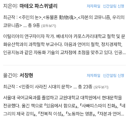
지은이:
마테오 파스퀴넬리
저자파일
신간알림 신청
최근작 :
<주인의 눈>
,
<동물혼 動物魂>
,
<자본의 코뮤니즘, 우리의
코뮤니즘>
… 총 9종
(모두보기)
이탈리아의 연구자이자 작가. 베네치아 카포스카리대학교 철학 및 문
화유산학과의 과학철학 부교수다. 마음과 언어의 철학, 정치경제학,
인공지능과 같은 자동화 기술의 교차점에 초점을 맞추고 있다. 인공
지능 및 미디어 철학 연구 그룹 KIM을 이끌었다. 지은 책으로 《동물
혼》 (2008), 함께 지은 책으로 《사이버네틱스, 자본주의, 혁명(Kyb
옮긴이:
서창현
저자파일
신간알림 신청
ernetik, Kapitalismus, Revolutionen)》 (2018) 등이 있으며, 블
라단 욜러(Vladan Joler)와 함께 쓴 논문으로 〈지식경 선언(The N
최근작 :
<민중이 사라진 시대의 문학>
… 총 23종
(모두보기)
ooscope Manifested)〉 (2022)이 있다. 2023년 출간한 《주인의
서울대 국어교육과를 졸업하고 교원대학교 대학원에서 현대문학을
눈》은 마르크스주의 전통에서 가장 혁신적이고 탁월한 저술에 수여
전공했다. 옮긴 책으로 『있음에서 함으로』, 『사빠띠스따의 진화』, 『네
되는 학술상인 도이처 기념상을 수상했으며, 지금까지 전 세계 15개
그리의 제국 강의』, 『전복적 이성』, 『노동하는 영혼』, 『자본과 언어』,
국가로 수출되었다.
『동물혼』, 『자본과 정동』, 『피와 불의 문자들』, 『도둑이야!』, 『들뢰즈