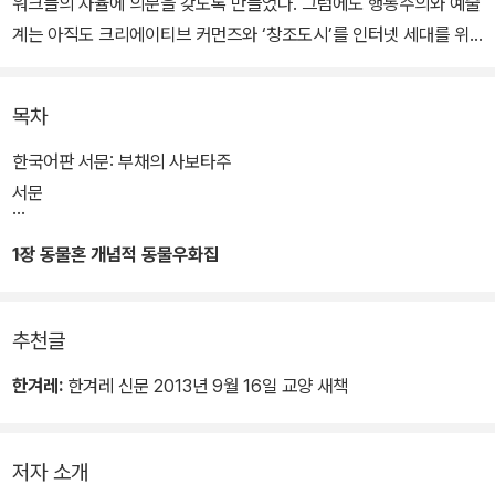
워크들의 자율에 의문을 갖도록 만들었다. 그럼에도 행동주의와 예술
계는 아직도 크리에이티브 커먼즈와 ‘창조도시’를 인터넷 세대를 위
한 새로운 이상으로 찬양하고 있다.
목차
맛떼오 파스퀴넬리는 공유지의 동물혼의 본질을 드러내면서 자유문
화의 이면에서 작동하고 있는 핵심적인 사회 갈등과 사업 모델 들을
한국어판 서문: 부채의 사보타주
확인한다. 파일공유 네트워크들에 침투해 있는 기업 기생체, 베를린
서문
과 같은 ‘창조도시들’에서 벌어진 젠트리피케이션의 히드라, 포르노
적인 지하세계를 포함하고 있는 인터넷의 머리 둘 달린 본성 등은 오
1장 동물혼 개념적 동물우화집
늘날의 ‘공통적인 것의 정치학’의 밝혀지지 않은 세 가지 차원이다.
추천글
예술가들과 활동가들이 끊임없이 인용하고 있는 보드리야르와 지젝
같은 필자들의 잠재적인 청교도주의에 반대하면서, <동물혼>은 개념
한겨레:
한겨레 신문 2013년 9월 16일 교양 새책
적인 ‘야수들의 책’을 그려낸다. 소란스러운 주식시장에 의해 형성된
세계 체제에서 파스퀴넬리는 도래하는 새로운 공유지 세대를 위한 정
치적으로 올바르지 않은 문법을 풀어 놓는다.
저자 소개