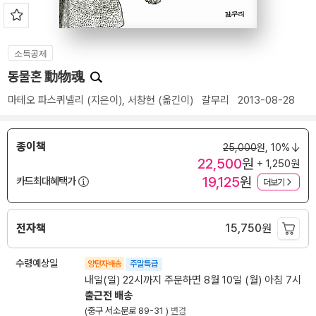
소득공제
동물혼 動物魂
마테오 파스퀴넬리
(지은이),
서창현
(옮긴이)
갈무리
2013-08-28
종이책
25,000
원,
10%
22,500
원
+ 1,250원
19,125
원
카드최대혜택가
더보기
전자책
15,750
원
수령예상일
양탄자배송
주말특급
내일(일) 22시까지 주문하면 8월 10일 (월) 아침 7시
출근전 배송
(중구 서소문로 89-31 )
변경