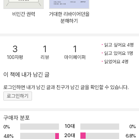
반을 보완해 준다. ― 본문 중에서 동물혼(動物魂)이란 무엇인가?
동물혼은 “동물”과 “혼”의 조어로 이 책의 원문 제목 Animal Spirits
비인간 권력
거대한 리바이어던을
의 번역어이다. 경제학자 케인스는 『고용, 이자 및 화폐의 일반이론』
분해하기
에서 “경제를 움직이는, 보이지 않고 예측할 수 없는 인간적 충동”을
‘animal spirits’라 불렀다. 이는 흔히 ‘야성적 충동’으로 번역된다. 노
벨상 수상자인 조지 애커로프와 로버트 쉴러도 금융위기 이후 『야성
읽고 싶어요 4명
3
1
1
적 충동』(랜덤하우스코리아, 2009)이라는 책에서 “인간의 심리적인
읽고 있어요 1명
100자평
리뷰
마이페이퍼
요인”을 분석하면서 신케인스주의적인 요법을 주장한 바 있다. 이들
읽었어요 4명
에게 ‘animal spirit(s)’는 경제적 발전이 근거하고 있는 충동이지만
이 책에 내가 남긴 글
다스려져야 할 대상이다. 동물혼(야성적 충동)은 경제라는 틀 속에 포
로그인하면 내가 남긴 글과 친구가 남긴 글을 확인할 수 있습니다.
획되어 조절되고 균형을 이룰 때만 발전이 이루어질 수 있다. 파스퀴
넬리는 케인스의 이 개념을 전용하여 그것에서 다중의 이미지를 이끌
로그인하기
어낸다. 동물혼은 부정적인 힘이 아니라 역사를 추동하는 살아 있는
힘이다. ‘동물’은 오늘날의 세계를 생성하는 데 노동을 투여하는 모든
구매자 분포
사람들, 즉 ‘다중’을 의미하며 ‘혼’은 다중의 ‘노동활동’ 전반을 포함한
10대
0%
0%
다. 디지털 창조(블로그, SNS, UCC), 예술활동, 다양한 지식노동·정
20대
6.8%
4.8%