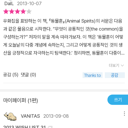
관련하여 작동하는 이질적인 종류의 지대들이 존재한다. 다중과 자본
DalL
2013-10-07
의 동물혼의 각축이 펼쳐지는 전쟁터로 공유지의 동물우화집이 다시
서술되어야 한다. 그럴 때 새로운 정치학을 상상하기 시작할 수 있다.
우화집을 표방하는 이 책, 『동물혼』(Animal Spirits)의 서문은 다음
현대 자본주의의 동학과 대안적 주체성을 치밀하게 분석하기 위해 저
과 같은 물음으로 시작한다. “무엇이 공통적인 것(the common)을
자는 세 개의 동물 형상을 다룬다. 첫째, 디지털 공유지(네트워크)에
구성하는가?” 저자의 말을 계속 따라가보자. 이 책은 ‘동물혼이 어떻
기생하는 기업적 기생체, 둘째, 토지 및 문화 공유지(메트로폴리스)에
게 오늘날의 다중 개념에 속하는지, 그리고 어떻게 공통적인 것의 생
기생하는 젠트리피케이션의 히드라, 셋째, 미디어 공유지(미디어스케
산을 긍정적으로 자극하는지 탐색한다.’ 정리하면, 동물혼이 다중이
이프)에 기생하는 권력과 욕망의 독수리이다. 저자는 이 세 개념을 통
며, 동물혼이 공통적인 것(공유지)을 생산한다. 그렇다면 이 책의 핵
해 흔히 “착한” 것, “무결한” 것으로 칭송받는 오늘날의 세 영역(디지
더보기
심적인 열쇳말이라 할 수 있는 공통적인 것은 무엇이며, 동물혼은 또
털, 창조도시, 미디어)의 동물본성을 밝힌다. 디지털 공유지에 기생하
공감 (
5
)
댓글 (0)
무엇인가?마이클 하트는 사적인 것을 자본주의에, 공적인 것을 사회
는 기업적 기생체 자본주의는 부동산, 석유, 식량, 기반시설, 소통, 협
주의에, 그리고 공통적인 것을 코뮤니즘에 연결시킨다. 이때 공통적
력, 지식 등 모든 물질적이고 비물질적인 공유지 자원에 저장되어 있
인 것이란 인간의 삶을 유지함에 있어 말 그대로 공통적으로 요구되
는 다중의 산 노동을 착취하는 기생체다. 예컨대 디지털 산업은 공유
쓰기
마이페이퍼 (1편)
는 것들, 그러니까 우리가 서 있는 이 지구를 포함하여, 물, 공기, 삼림
지에 서식하면서 동물혼의 창조성을 먹이로 기생생활을 한다. 네이
등과 같은 자연적인 것들뿐 아니라 언어, 아이디어 같이 인간 노동의
버, 다음, 구글 등 대형 포털사이트들이 네티즌들의 자발적인 창조성
VANITAS
2013-09-08
메뉴
산물까지 포함하는 것이다. 그러나 공통적인 것은 어떤 (비)물질적 사
을 이윤으로 탈바꿈시키는 일은 전형적인 디지털 자본주의 기생체의
물만을 의미하는 것은 아닌데, 위의 사적인 것-공적인 것-공통적인
2013 WISH LIST 31