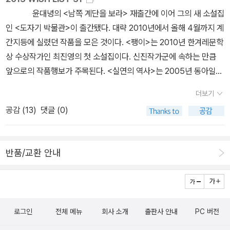
작동이다. 마이크로소프트 같은 회사들은 “불법” 파일 복제를 한편
것의 세 항에서도 짐작할 수 있는 것처럼, 공통적인 것은 대상과의 어
윤대녕의 <남쪽 계단을 보라> 재출간에 이어 그의 새 소설집
용인하여 디지털 공유지에서 자사 프로그램 사용을 확산시키고, 다른
떤 관계로서, ‘소유될 수 없는 것으로 전제된 사용가치에 모든 개인이
인 <도자기 박물관>이 출간됐다. 대략 2010년에서 올해 4월까지 계
한편에서 새로운 버전을 유료로 배포하고 불법 복제를 명목상 반대하
자유롭게 접근하는 형태의 점유관계’를 가리킨다. 이는 사적 소유도
간지등에 실렸던 작품을 모은 것이다. <팽이>는 2010년 한겨레문학
는 전략으로 돈을 번다. 가수들은 이후 발표될 앨범 수익을 높이기 위
공적 소유도 아닌 소유 자체를 지양하는 관계이며, 공유지에 대한 자
상 수상작가인 최진영의 첫 소설집이다. 신진작가군에 속하는 만큼
한 ‘마케팅 전략’으로 일부 음원을 인터넷에 무료로 공개하곤 한다. 그
율적인 생산/관리를 뜻한다. 이러한 공통적인 것은 하트에게 있어, 자
앞으로의 작품행보가 주목된다. <실연의 역사>는 2005년 동아일보
러나 다중의 악한 본성처럼, 공유지의 동물들은 양가적이며, 파스퀴
본 안에서 자본에 대항하여 자본 너머를 상상하는 주요한 개념이다.
신춘문예로 등단한 박주영의 첫 소설집이다. 지금까지 너뎃편의 작품
넬리의 정치학은 양가성에 기초한 정치학이다. 우선 인간 역시 자연
더보기
저자인 맛떼오 파스퀴넬리의 입장도 이와 크게 다르지 않은 것으로
을 발표한 것 같고 단편을 묶어낸 소설집은 처음이다. 최진영, 박주영
에 기생하지 않으면 살아갈 수 없는, 가장 분명한 기생체다. 포털사이
보인다. 다만 이 책의 독특한 지점은 그것을 생산하는 동물혼에 대한
공감 (
13
)
댓글 (0)
두 신진작가의 발전을 지켜볼 만 하겠다. 철지난 소설들로
트들의 예로 돌아가면, 우리는 네이버나 다음을 통해 우리의 정서들,
이야기에 있다.그렇다면 왜 동물혼인가? 이 책에서 동물혼으로 옮겨
이청준 전집의 새 책인 <낮은 데로 임하소서>와 조성기의 <라하트
생각들을 유포시킬 수 있다. 자유 소프트웨어, 크리에이티브 커먼즈
진 animal spirits은 저자가 처음 사용하는 말은 아니다. 케인스는
하헤렙>이 나왔다. 특히 민음사 오늘의 작가 총서는 시리즈 끝난 줄
등으로 대표되는 자유문화 운동이 기업적 디지털 기생체들에 대한 대
『고용, 이자 및 화폐의 일반이론』에서 “경제를 움직이는, 보이지 않고
반품/교환 안내
알았는데 간만에 나와서 반갑다. 온우주에서는 김현중의 <마음의 지
안이 될 수 있는가? 인터넷 예찬론자들의 말처럼 “정보는 비경쟁적인
예측할 수 없는 인간적 충동”을 ‘animal spirits’라 불렀고(국내에서
배자>가 나왔다. 이 출판사 지켜보고 있는 중인데 앞으로 괜찮은 작
가?” 파스퀴넬리는 기생체 개념을 통해 만연한 온갖 종류의 네트워크
는 보통 ‘야성적 충동’으로 번역되었다), 이는 다스려져야 할 대상으
품을 계속 낼 것 같다. 표지도 나올 때 마다 꽤 맘에 들고. 열
유토피아를 비판한다. 디지털 및 네트워크 전위들(자유 소프트웨어,
로 인식되었다. 그러나 저자는 ‘이 개념을 전용하여 다중의 이미지를
린책들에선 허먼 멜빌의 <모비딕>이 번역됐다. 작가정신판 4만 5천
크리에이티브 커먼즈 등)은 진정한 자율이 아닌 기생체들과 동맹 관
이끌어낸다. 그는 animal spirits를 통제되어야 하는 부정적인 힘이
로그인
전체 메뉴
회사 소개
출판사 안내
PC 버전
원짜리 대형판본을 거의 정본(?)으로 삼고 있었는데 새 번역본이 나
계를 유지하고 있다는 것이다. 전술적 동맹이 아닌 전략적 사보타주
아니라 역사를 추동하는 살아 있는 힘으로 인식하고자 한다.’ 왜? 그
온 걸 환영한다. <낚싯대를 메고 산으로 간 거스 오비스턴은 왜?>라