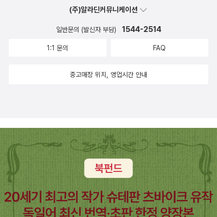
만이 새로운 공유지들을 보호할 수 있는 다중의 효과적인 유일한 정
것은 문화 영역 자체가 인간의 자연적인 공격성의 확장, 다시 말해 인
(주)알라딘커뮤니케이션
는 거창한 제목의 이 소설은, 미국작가 데이비스 제임스 던컨이란 사
치적 행위이다. 나의 창조성이 나의 갈등이다 : 문화 공유지의 히드라
간의 동물적 본성에서 기인한 것이기 때문이다. 또한 이러한 인간의
람의 작품인데 이 작품을 출간한 현지 출판사의 출판방향을 수정할
창조경제론이나, 최근 몇 년 사이 급속도로 성장한 문화산업, “창조도
1544-2514
일반문의 (발신자 부담)
공격성, 악은 혁신과 혁명의 원천이기도 하다. 다시 말하면 동물혼이
정도로 이야기의 힘을 지닌 작품이다. 황금가지에서 간만에 나
시” 슬로건 등은 모두 독점, 부동산 투기, 착취라는 히드라를 덮어 가
란 다중의 근원적인 창조력을 의미한다. ‘동물몸은 다중들의 생산적
1:1 문의
FAQ
온 밀리언셀러클럽 시리인 <대회화전>은 일본작가 모치즈키 료코의
리는 데 사용되는 가면이다. 사회는 하나의 거대한 문화공장이 되었
엔진이다.’그러나 새로운 공유지를 둘러싼 지배적이고 추상적인 담론
작품이다. 14회 일본 미스터리 문학상 신인상을 수상작이라고 하는
다. 여러 모호한 측면들 때문에 비판을 받고 있는 박근혜의 창조경제
중고매장 위치, 영업시간 안내
들, “지난 10년 동안 미디어 문화, 예술비평, 급진적 행동주의 그리고
데, 미술품 사기 범죄를 모티프로 한 작품이다. 그 외 문학에서 볼 만
론 또한 사회 전체, 다중의 삶 전체, 공유지 전체를 문화공장으로 재편
학계를 지배해 왔던 분리의 하위종교”들은 비물질적인 것과 탈동물
한 시인선의 시집을 몇 권 골랐다. 특히 교수이자 번역자로 활동하는
하고 거기에서 지대를 추출하기 위한 전략이다. 오세훈 전 서울시장
적인 것에만 강조점을 둔다. 또한 ‘창조적 공유지’로 대표되는 새로운
고려대 독문과 김재혁 교수의 시집이 새롭다. 문학동네에서 나온 <한
이 ‘디자인 서울’ 기획을 시작하기 몇 년 전 유럽에서 도시에 상표를
공유지에서 ‘창조성’은 선하고 순결하며 갈등이나 마찰이 없는 것으
국 현대소설이 걸어온 길>은 문학과지성사에서 나온 <한국현대소설
부여하고 투기를 촉진하려는 움직임이 먼저 시작되었다. 때문에 『동
로 그려진다. 창조도시, 창조산업, 창조경제…… 무언가 새로운 것이
사>와 견줄만 하다. (비록 분량에서는 밀리지만) 프란시스
물혼』에서 주로 분석되고 있는 바르셀로나와 베를린의 사례는 지난
― 잘 보이지 않지만 ― , 새로운 경제 ― 무엇인지는 알 수 없지만
아말피라는 필명으로 활동하는 저자의 <불멸의 작가들>이 번역됐다.
몇 년 간 국내 여러 곳에서 전개된 도심 미화 사업과 공명하는 지점이
― 를 이루어 우리의 앞날을 밝혀줄 것이라는 믿음이 널리 퍼져 있다.
이 책을 번역한 역자의 이력도 새롭고 책도 의외로 흥미롭다. 얼마전
많다. 특히 예술가들은 도심 재개발의 첨병으로 활용되고 있는데 심
그러나 저자의 말에 따르면, 공통적인 것은 ‘오직 노동, 고통, 위험, 갈
문학동네서 나온 <작가의 얼굴>과 비슷한 구성이다. <내가 읽고 만
지어는 저항적 움직임조차 임대료 상승과 투기 촉진의 한 고리로 배
등을 통해서만 구성된다’. 착취와 갈등으로부터 자유로운 공유지란 존
난 일본>으로 알게 된 김윤식 서울대 명예교수의 <문학사의 라이벌
치되는 일이 비일비재하다. 재개발에 반대하며 형성된 문래동 지역의
재하지 않는다는 말이다. 또한 인간 역시 인간이란 종으로서 하나의
의식>이 나왔다. 한국 문학사에 '라이벌'이라는 키워드를 넣어 이쪽과
예술가 네트워크가 서울시의 ‘창작공간 사업’과 합류하는 과정을 예
동물이라는 너무나도 간단한 사실을 상기해보면, 공통적인 것에 대한
저쪽의 시각으로 한국문학을 접할 수 있는 것 같다. <문학사 이후의