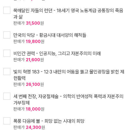
목매달린 자들의 런던 - 18세기 영국 노동계급 공통장의 죽음
과 삶
판매가
31,500
원
만국의 악당 - 황금시대 대서양의 해적들
판매가
19,800
원
비인간 권력 - 인공지능, 그리고 자본주의의 미래
판매가
21,600
원
빛의 혁명 183 - 12·3 내란의 어둠을 뚫고 물민광장을 밝힌 제
헌활력
판매가
26,100
원
세 번째 전장, 자궁절제술 - 의학의 반여성적 폭력과 자본주의
가부장제
판매가
18,000
원
폭풍 다음에 불 - 희망 없는 시대의 희망
판매가
24,300
원