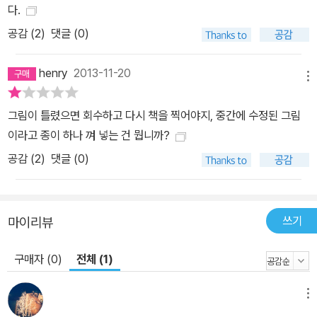
문화활동가이다. 그는 안또니오 네그리, 빠올로 비르노, 프랑코 베라
다.
르디 [비포], 크리스티안 마라찌, 마우리치오 라짜라토 등 1970년대
공감 (
2
)
댓글 (0)
이탈리아를 중심으로 발전한 자율주의적 맑스주의(포스트오뻬라이
스모)의 생각과 공명하며 현대자본주의 분석을 펼친다. 이 이론가들
henry
2013-11-20
은 모두 인지자본주의, 기호자본주의, 금융자본주의 등의 용어로 현
메뉴
대 자본주의의 새로움에 주목한다. 인지자본주의 시대에 경제적 전투
그림이 틀렸으면 회수하고 다시 책을 찍어야지, 중간에 수정된 그림
의 주요한 무대는 공통적인 것(공유지)이다. 이때 공유지는 물질적인
이라고 종이 하나 껴 넣는 건 뭡니까?
“토지”만을 의미하는 것이 아니다. 다중의 욕망, 지성, 관계, 정동들이
공감 (
2
)
댓글 (0)
끊임없이 상호작용하면서 형성된 오늘날 자본 축적의 토대는 디지털
공유지, 네트워크 공유지, 문화적 공유지 등의 용어로 불린다. 파스퀴
넬리는 우리가 공유지에서 작동하는 동물혼을 보지 못하기 때문에 공
유지에 대한 관념적인 정의에 머무르고 있다고 지적한다. ‘정보는 비
쓰기
마이리뷰
경쟁적’이고 ‘인터넷은 중립적인 공간’이라고 주장하는 디지털리즘이
한 예이다. 공유지에서의 착취는 지대를 중심으로 이루어진다. 자본
구매자 (0)
전체 (1)
은 공유지에 기생적 촉수를 내리고 잉여가치를 추출하고 있다. 금융
(이자, 수수료), 부동산(이자, 지대), 지식(지적 재산권료), 임금 등과
메뉴