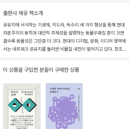
다양체』, 『예술적 다중의 웅성거림』 등이 있다.
출판사 제공 책소개
공유지에 서식하는 기생체, 히드라, 독수리 세 가지 형상을 통해 현대
자본주의의 동학과 대안적 주체성을 설명하는 동물우화집 혼이 크면
클수록 동물성은 그만큼 더 크다. 현대의 디지털, 문화, 미디어 영역에
서는 네트워크 공유지를 둘러싼 비물질 내전이 벌어지고 있다. 창조
경제론의 본질은 공유지에 대한 공격과 착취이다. ‘동물몸’의 제거는
현대의 문화적 풍경 전반을 타진(打診)하기 위한, 특히 경제의 동물
이 상품을 구입한 분들이 구매한 상품
혼이 미디어스케이프와 문화생산의 새로운 공장들의 뒤편에서 어떻
게 다른 형태들로 다시 떠오르는지 고찰하기 위한 예비적인 가설이
다. 따라서 인간 본성의 동물적 측면이라는 문제는 급진 문화 및 지배
담론 양자의 비판적 마디로 고려되어야 한다. 동물몸은 오늘날 과학
기술 물신주의와 디지털 소외 전반에서 자신의 본능적 힘들을 드러내
며, 그 정치학은 평화 행동주의와 반포르노 십자군에 반대한다. 동물
혼 개념은 이론, 예술, 행동주의라는 세 개의 헛된 고리들의 실종된 기