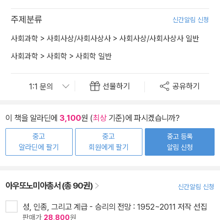
주제분류
신간알림 신청
사회과학
>
사회사상/사회사상사
>
사회사상/사회사상사 일반
사회과학
>
사회학
>
사회학 일반
선물하기
공유하기
이 책을 알라딘에
3,100
원 (
최상
기준)에 파시겠습니까?
중고
중고
중고 등록
알라딘에 팔기
회원에게 팔기
알림 신청
아우또노미아총서 (총 90권)
신간알림 신청
성, 인종, 그리고 계급 - 승리의 전망 : 1952~2011 저작 선집
판매가
28,800
원