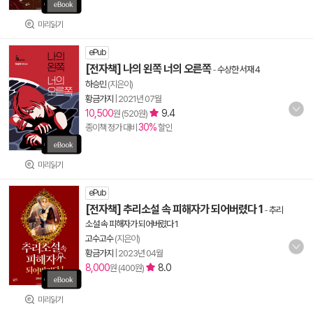
미리읽기
ePub
[전자책] 나의 왼쪽 너의 오른쪽
-
수상한 서재 4
하승민
(지은이)
황금가지
|
2021년 07월
10,500
9.4
원 (520원)
30%
종이책 정가 대비
할인
미리읽기
ePub
[전자책] 추리소설 속 피해자가 되어버렸다 1
-
추리
소설 속 피해자가 되어버렸다 1
고수고수
(지은이)
황금가지
|
2023년 04월
8,000
8.0
원 (400원)
미리읽기