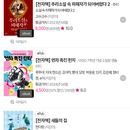
[전자책] 추리소설 속 피해자가 되어버렸다 2
-
추리
소설 속 피해자가 되어버렸다 2
고수고수
(지은이)
황금가지
|
2023년 04월
8,000
10.0
원 (400원)
미리읽기
ePub
[전자책] 연차 촉진 펀치
- 브릿G 7주년 기념 소일장 앤솔
러지
루주아
,
지야
,
한소은
,
김아직
,
뿡아
,
담장
,
박윤윤
,
민각
,
김은애
,
정비
정
,
e이
(지은이)
황금가지
|
2024년 04월
4,500
8.0
원 (10% 할인 / 250원)
미리읽기
ePub
[전자책] 새들의 집
현이랑
(지은이)