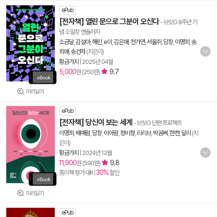
ePub
[전자책] 열린 문으로 그분이 오신다
- 브릿G 8주년 기
념 소일장 앤솔러지
소금달
,
김설아
,
해린
,
e이
,
김은애
,
천가연
,
서울쥐
,
담장
,
이명희
,
송
희애
,
송건자
(지은이)
황금가지
|
2025년 04월
5,000
9.7
원 (250원)
미리읽기
ePub
[전자책] 당신이 보는 세계
- 브릿G 단편 프로젝트
이명희
,
배예람
,
담장
,
이아람
,
정비정
,
리리브
,
박꼼삐
,
한켠
,
달리
(지
은이)
황금가지
|
2024년 12월
11,900
9.8
원 (590원)
30%
종이책 정가 대비
할인
미리읽기
ePub