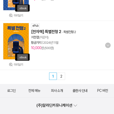
미리읽기
ePub
[전자책] 특별전형 2
-
특별전형 2
지한결
(지은이)
황금가지
|
2024년 11월
10,000
원 (500원)
미리읽기
1
2
로그인
전체 메뉴
회사 소개
출판사 안내
PC 버전
(주)알라딘커뮤니케이션