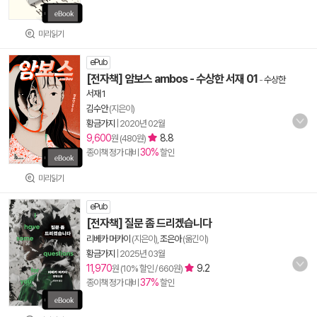
미리읽기
ePub
[전자책] 암보스 ambos - 수상한 서재 01
-
수상한
서재 1
김수안
(지은이)
황금가지
|
2020년 02월
9,600
8.8
원 (480원)
30%
종이책 정가 대비
할인
미리읽기
ePub
[전자책] 질문 좀 드리겠습니다
리베카 머카이
(지은이),
조은아
(옮긴이)
황금가지
|
2025년 03월
11,970
9.2
원 (10% 할인 / 660원)
37%
종이책 정가 대비
할인