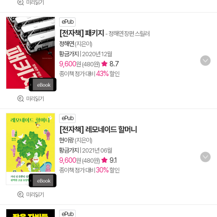
미리읽기
ePub
[전자책] 패키지
- 정해연 장편 스릴러
정해연
(지은이)
황금가지
|
2020년 12월
9,600
8.7
원 (480원)
43%
종이책 정가 대비
할인
미리읽기
ePub
[전자책] 레모네이드 할머니
현이랑
(지은이)
황금가지
|
2021년 06월
9,600
9.1
원 (480원)
30%
종이책 정가 대비
할인
미리읽기
ePub