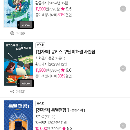
황금가지
|
2024년 05월
11,900
9.5
원 (590원)
30%
종이책 정가 대비
할인
미리읽기
ePub
[전자책] 몽키스 구단 미해결 사건집
최혁곤
,
이용균
(지은이)
황금가지
|
2023년 12월
11,900
9.6
원 (590원)
30%
종이책 정가 대비
할인
미리읽기
ePub
[전자책] 특별전형 1
-
특별전형 1
지한결
(지은이)
황금가지
|
2024년 11월
10,000
9.3
원 (500원)