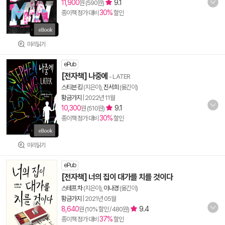
11,900
9.1
원 (590원)
30%
종이책 정가 대비
할인
미리읽기
ePub
[전자책] 나중에
- LATER
스티븐 킹
(지은이),
진서희
(옮긴이)
황금가지
|
2022년 11월
10,300
9.1
원 (510원)
30%
종이책 정가 대비
할인
미리읽기
ePub
[전자책] 너의 집이 대가를 치를 것이다
스테프 차
(지은이),
이나경
(옮긴이)
황금가지
|
2021년 05월
8,640
9.4
원 (10% 할인 / 480원)
37%
종이책 정가 대비
할인