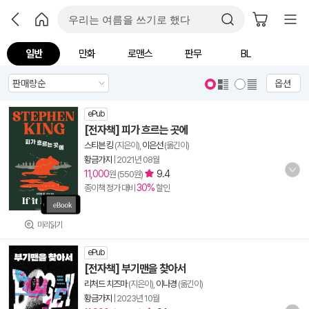
일반
만화
로맨스
판무
BL
옵션
ePub
[전자책] 피가 흐르는 곳에
스티븐 킹
(지은이),
이은선
(옮긴이)
황금가지
|
2021년 08월
11,000
9.4
원 (550원)
30%
종이책 정가 대비
할인
미리읽기
ePub
[전자책] 부기맨을 찾아서
리처드 치즈마
(지은이),
이나경
(옮긴이)
황금가지
|
2023년 10월