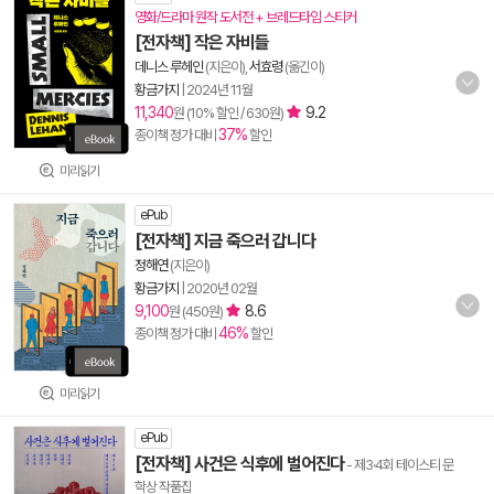
영화/드라마 원작 도서전 + 브레드타임 스티커
[전자책] 작은 자비들
데니스 루헤인
(지은이),
서효령
(옮긴이)
황금가지
|
2024년 11월
11,340
9.2
원 (10% 할인 / 630원)
37%
종이책 정가 대비
할인
미리읽기
ePub
[전자책] 지금 죽으러 갑니다
정해연
(지은이)
황금가지
|
2020년 02월
9,100
8.6
원 (450원)
46%
종이책 정가 대비
할인
미리읽기
ePub
[전자책] 사건은 식후에 벌어진다
- 제3·4회 테이스티 문
학상 작품집