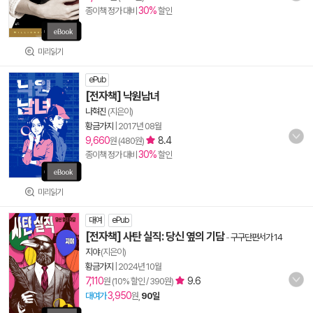
30%
종이책 정가 대비
할인
미리읽기
ePub
[전자책] 낙원남녀
나혁진
(지은이)
황금가지
|
2017년 08월
9,660
8.4
원 (480원)
30%
종이책 정가 대비
할인
미리읽기
대여
ePub
[전자책] 사탄 실직: 당신 옆의 기담
-
구구단편서가 14
지야
(지은이)
황금가지
|
2024년 10월
7,110
9.6
원 (10% 할인 / 390원)
3,950
대여가
원,
90일