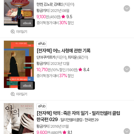
한켠
,
김노랑
,
김태민
(지은이)
황금가지
|
2021년 08월
9,100
9.5
원 (450원)
30%
종이책 정가 대비
할인
미리읽기
ePub
[전자책] 어느 사형에 관한 기록
단야 쿠카프카
(지은이),
최지운
(옮긴이)
황금가지
|
2023년 12월
10,710
8.4
원 (10% 할인 / 590원)
37%
종이책 정가 대비
할인
미리읽기
ePub
[전자책] 악의 : 죽은 자의 일기 - 밀리언셀러 클럽
한국편 029
-
밀리언셀러 클럽 - 한국편 29
황금가지
|
2016년 01월
9,600
8.1
원 (480원)