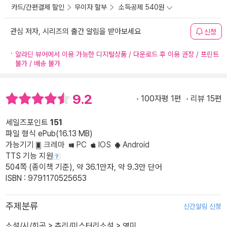
카드/간편결제 할인
무이자 할부
소득공제 540원
관심 저자, 시리즈의 출간 알림을 받아보세요
신청
알라딘 뷰어에서 이용 가능한 디지털상품 / 다운로드 후 이용 권장 / 프린트
불가 / 배송 불가
9.2
100자평 1편
리뷰 15편
세일즈포인트
151
파일 형식 ePub(16.13 MB)
가능기기
크레마
PC
IOS
Android
TTS 기능 지원
504쪽 (종이책 기준), 약 36.1만자, 약 9.3만 단어
ISBN : 9791170525653
주제분류
신간알림 신청
소설/시/희곡
>
추리/미스터리소설
>
영미