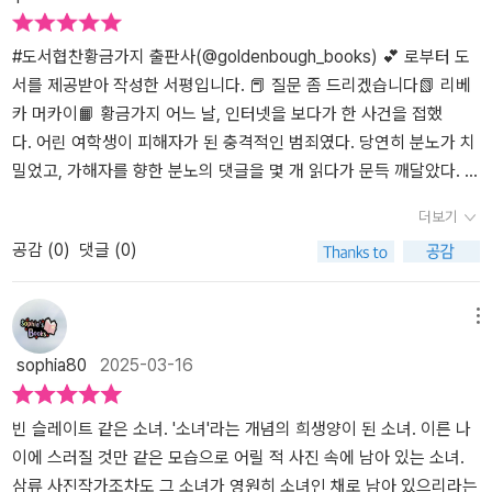
바라보던 왜곡된 시선과 성희롱은 물론이고 학교 내에서조차 이런 문
보여준다. 보디는 그랜비의 제자들과 함께 탈리아가 죽은 사건에 대
편집하면 “페미니즘적인 분노를 동력 삼아 그루밍 성범죄, 미투 운동,
제에서 벗어날 수 없었다는 점... 그리고 또래 남학생들조차 같은 동급
해 파헤치게 되고, 진실에 가까워진다. 이 과정에서 팟캐스트나 유튜
교내 성폭력의 본질을 다룬 여성혐오 범죄미스터리”입니다. 실제로
#도서협찬황금가지 출판사(@goldenbough_books) 💕 로부터 도
생인 여학생을 은밀하게 성적 대상으로 삼는 걸 부끄러워하기는커녕
브와 같은 SNS를 적절히 사용하는 모습은 현대 미디어 환경의 명과
주인공 보디가 진실을 추적하는 사건은 ‘젊고 부유하고 어여쁜 소녀
서를 제공받아 작성한 서평입니다. 📕 질문 좀 드리겠습니다📗 리베
자신들의 메달처럼 자랑스럽게 여겼던 문화를 적나라하게 보여주고
암을 두루 보여준다. 사실 그녀는 이 사건과 관련해서 줄곧 한 인물을
의 죽음’이며, 메인 사건 외에도 갖가지 여성혐오 범죄가 등장하는가
카 머카이📙 황금가지 어느 날, 인터넷을 보다가 한 사건을 접했
있다.과거와 현재를 오가는 시점의 변화를 문장 속에서 찾아야 한다
의심하는데, 사건의 진실과 그의 관계가 어떻게 밝혀지는지 지켜보는
하면, 심지어 보디의 남편 제롬이 미투 가해자로 지목되는 에피소드
다. 어린 여학생이 피해자가 된 충격적인 범죄였다. 당연히 분노가 치
는 점이 처음에는 익숙하지 않아 다소 혼란스러웠지만 익숙해지고 이
것도 이 소설의 감상 포인트이며, 그루밍 성폭력에 대해 깊게 생각할
가 전개되기도 합니다. 나이와 지위에 관계없이 여성을 혐오하고 성
밀었고, 가해자를 향한 분노의 댓글을 몇 개 읽다가 문득 깨달았다. 이
야기의 제대로 탄력을 받으면서부터는 상당히 재밌게 읽을 수 있었
여지를 준다. 결말도 지극히 현실이고 담백해서 이 소설답다는 생각
적으로 공격하는 남성이 수두룩하게 등장하고, 그 수법 역시 비열하
건 어디서 많이 본 패턴이다. 뉴스에서, 영화에서, 그리고 책에서. 그
더보기
다.나에게도 익숙했던 90년대를 회상하면서 진짜 범인의 죄가 어떻
이 든다. ‘질문 좀 드리겠습니다’는 우리가 잊고 있거나 외면했던 여성
고 음험해서 읽는 내내 공분을 자아내곤 합니다. 하지만 이 작품은 노
리고 생각했다. 도대체 이 이야기는 몇 번째 반복되고 있는 걸까? 《질
공감 (
0
)
댓글 (0)
게 드러날지 궁금해하며 읽는 재미가 있었던 책
폭력의 현실을 다시금 상기시킨다. 90년대에는 문제라고 생각도 못
골적이고 직설적인 방식으로 여성혐오라는 주제를 드러내진 않습니
문 좀 드리겠습니다》를 읽으며 가장 무서웠던 건, 이 이야기 자체가
했던 그루밍 성폭력과 같은 권력형 성범죄가 시대가 흐르며 범죄로
다. 오히려 미스터리, 인종갈등, 계급의 문제 등 다양한 서사들을 적절
낯설지 않았다는 거다. 23년 전, 한 명문 고등학교에서 살해된 소
조명되고 있지만, 여전히 해결되지 않은 질문들이 많다. 미투 운동 이
히 버무림으로써 ‘강조하지 않고도 더 강렬한 방식’으로 작가의 의도
녀. 그 사건은 여전히 미스터리로 남아 있고, 사람들은 그녀의 죽음에
메뉴
후 많은 것이 변했지만, 여전히 수많은 여성들이 성폭력에 노출되어
를 독자에게 전달합니다. 초반부터 보디는 ‘당신’이라는 자를 탈리아
집착하지만, 정작 그녀의 삶에는 관심이 없다. 언론과 대중의 반응이
sophia80
2025-03-16
있다. 수많은 피해자들은 여전히 침묵을 강요당하고, 때로는 피해 사
살해범으로 지목하며 조사에 나섭니다. 그는 1995년 당시 오페라를
너무 익숙해서 소름이 돋을 정도였다. 이건 소설 속 이야기가 아니
실조차 가십거리로 소비된다. 이 책을 읽은 사람들은 각자 질문을 받
가르치던 30대 교사였고, 보디는 탈리아와 부적절한 관계였던 그가
라, 우리가 살아가는 현실과 너무 닮아 있었다. 이 책은 '누가 죽였는
게 될 것이다. 그 질문에 대해서 우리는 언제쯤 제대로 된 대답을 할
어떤 이유로든 살인을 저질렀다고 믿어왔습니다. 탈리아의 연인이었
가?'가 아니라 '우리는 왜 이런 사건에 열광하는가?'라는 질문을 던진
빈 슬레이트 같은 소녀. '소녀'라는 개념의 희생양이 된 소녀. 이른 나
수 있을까?내가 하고자 하는 말은 당신도 팔이나 다리 같은 그 기계의
던 학생을 의심하는 사람들도 많았지만 30대 교사를 향한 보디의 의
다. 피해자는 항상 젊고 예쁘고 순진해야 한다. 가해자는 특정한 이미
이에 스러질 것만 같은 모습으로 어릴 적 사진 속에 남아 있는 소녀.
일부였다는 것이다. … 당신은 사슴에게 총을 쏴 총상을 입혔고, 그래
심은 거의 확신에 가까운 것이었습니다. 하지만 23년이란 시간이 흐
지여야 하고, 사건은 자극적일수록 좋다. 그렇게 우리는 피해자를 동
삼류 사진작가조차도 그 소녀가 영원히 소녀인 채로 남아 있으리라는