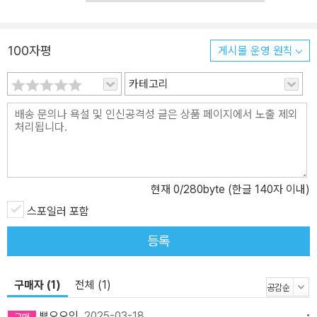
진범은 학교의 보호를 받으며 자유롭게 거리를 나다니고 있다고 믿기
때문이다. 보디 케인은 23년 전의 기억을 떠올리며 진실을 추적하던
중 이 죽음에 책임이 있는 사람은 탈리아와 불륜 관계에 있던 성인 남
100자평
게시물 운영 원칙
성 음악 교사, ‘블로흐’라고 믿어 의심치 않는다. 하지만 1995년의 야
만적인 환경에서는 여자들을 성적으로 유린하는 ‘약탈자’들은 블로흐
카테고리
말고도 더 있었다. 탈리아와의 신체 접촉을 해서 그걸 기록하는 ‘탈리
아 빙고판’을 돌리던 남학생들, 자신에게 성기를 노출하고 성희롱을
일삼던 동급생 도리언 등의 기억을 떠올리며 보디는 자신도 ‘미투’에
나서야 하는지 고민한다. 하지만 바로 그 시점에 남편이 미투로 고발
당하며 보디는 한순간에 곤경에 빠진다. 그 나이대의 이성애자 남자
현재
0
/280byte (한글 140자 이내)
애들에게는 여자 자체보다 경쟁이 더 중요하다는 걸 나도 이제는 안
다. 마치 축구에서 공에 대한 사랑이 전부가 아닌 것처럼. 일단 무리에
스포일러 포함
서 관심의 대상이 된 여자애는 그들의 축구공이 되었다. ― 본문 중에
등록
서 내가 오래도록 곱씹는 죽음의 당사자인 여성들이 대부분 아름답고
부유하다는 사실에 역겨움을 느낀다. 어린 희생양을 선호하는 우리의
취향이 반영되어 그 피해자들 대부분이 어리다는 사실과 이런 집착이
구매자 (1)
전체 (1)
나 혼자만의 것이 아니라는 사실 역시 역겹기는 마찬가지다. ― 본문
뽀오오잉
2025-03-18