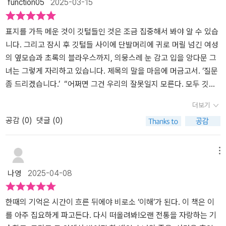
function05
2025-03-15
채로 4년을 기다렸다. 나는 오마르를 만나려고, 그를 마주 보려고 4
사람들한테 너무 많이 의지하다 보면 그들은 상대가 원하는 걸 내놓
다.오랜 기간이 지났지만 진범을 찾고자 노력했던 주인공의 용기가
년을 기다렸다. 달리 원하거나 기대하는 건 없었다. 그저 그의 얼굴이
을 수밖에 없어요.그들이 원한 건 저 같은 사람이었고요.p.371읽기
빛을 내는 순간이 오기를 기대하며...-출판사로부터 도서를 제공받아
보고 싶었다.p. 393​#질문좀드리겠습니다, #리베카머카이, #황금가
힘든 책이었다.빽빽한 단어 수와 500페이지 가까운 페이지. 물론 눈
주관적으로 작성한 리뷰입니다.
표지를 가득 메운 것이 깃털들인 것은 조금 집중해서 봐야 알 수 있습
지, #소설, #미스터리소설, #범죄소설, #소설추천, #IHaveSomeQu
에 보이는 이런부분도 살짝 힘들긴 했지만..이런 이유가아니라 리베
니다. 그리고 잠시 후 깃털들 사이에 단발머리에 귀로 머릴 넘긴 여성
estionsforYou, #도서리뷰, #서평, #도서제공
카 머카이가 하고자 했던 그 이야기들이 쉽게 읽어낼수 있는 이야기
의 옆모습과 초록의 블라우스까지, 의뭉스레 눈 감고 입을 앙다문 그
가 아니었다고나 할까..책의 띠지에 적혀 있는 '걸작범죄소설' 이런 이
녀는 그렇게 자리하고 있습니다. 제목의 말을 마음에 머금고서. ‘질문
야기에 혹 해서 책을 선택한 분들은 아마도 생각했던 바와 달라 적잖
좀 드리겠습니다.’ “어쩌면 그건 우리의 잘못일지 모른다. 모두 깃털
이 놀랄수도 있을꺼 같다.하지만 술술 읽히며 킬링타임으로 읽기 좋
하나만큼의 무게만 감당하려다 일을 그르친 것이다.” -p.10이번 소
더보기
은 범죄소설들보다도 훨씬 좋았을거라고 믿는다.이 소설은 범인이 누
설로 처음 만나는 리베카 머카이는 익숙한 이야기를 익숙한 방식으로
공감 (
0
)
댓글 (0)
구인지.. 범죄는 어떻게 일어났는지..그런걸 알리는게 중요했던 소설
풀어내지만 탄탄한 구성과 인물과 사건의 얄미울 정도로 효율적으로
이 아니라..한 사건이 벌어지고 그 사건의 피해자가 부유한 금발머리
배치하는 특기를 가진 작가였습니다. 여러 작품들이 수상작과 베스트
의 미국인이었을때..그녀의 주변에 유색인종의 남자가 있었다는 말
셀러로 거론되는데는 그럴만한 이유가 있었겠다 싶어지는 부분입니
메뉴
한마디로 그가 어떻게 범인이 되어가는지... 누군가는 학교에 타격을
다.과거 룸메이트의 죽음과 관련된 진실을 현재의 인물이 파헤친다는
나영
2025-04-08
받지 않게 하기위해 어떻게 사건조사를 은폐시키는지.. 누군가는 다
구조적 특성 상, 이야기는 과거와 현재를 요리조리 오가고 제법 많은
짜여진 각본에 그를 범인으로 끼워맞추는지..또 그들을 알지 못하는
인물들이 등장하는 통에 흐름을 따라가는데 조금 당황스럽기도 하지
수많은 사람들..마치 당연히 그가범인일수밖에 없다고 한마디씩 보태
만, 이내 그 특유의 장광설로 풀어내거나 스크루볼 코미디스런 대화
한때의 기억은 시간이 흐른 뒤에야 비로소 ‘이해’가 된다. 이 책은 이
는 일반사람들..이런 시선들은 미디어를 통해 더 빨리 퍼져나가고 거
씬이 이어지며 사건의 흐름을 따라가다 어느 순간 일어서는 파도에
를 아주 집요하게 파고든다. 다시 떠올려봐!오랜 전통을 자랑하는 기