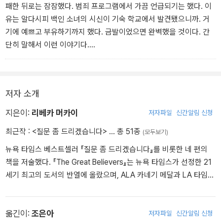
패한 뒤로는 잠잠했다. 범죄 프로그램에서 가끔 언급되기는 했다. 이
유는 알다시피 백인 소녀의 시신이 기숙 학교에서 발견됐으니까. 거
기에 예쁘고 부유하기까지 했다. 금발이었으면 완벽했을 것이다. 간
단히 말해서 이런 이야기다.
이 섬뜩한 사건을 기억하십니까?
저자 소개
지은이:
리베카 머카이
저자파일
신간알림 신청
최근작 :
<질문 좀 드리겠습니다>
… 총 51종
(모두보기)
뉴욕 타임스 베스트셀러 『질문 좀 드리겠습니다』를 비롯한 네 편의
책을 저술했다. 『The Great Believers』는 뉴욕 타임스가 선정한 21
세기 최고의 도서의 반열에 올랐으며, ALA 카네기 메달과 LA 타임스
도서 상을 비롯한 여러 상을 수상하였고 2019년 퓰리처 상과 2018
년 전미 도서상 최종 후보로 선정되었다. 미들버리 대학교, 노스웨스
턴 대학교, 베닝턴 글쓰기 수업에서 문예 창작을 가르치며 스토리스
옮긴이:
조은아
저자파일
신간알림 신청