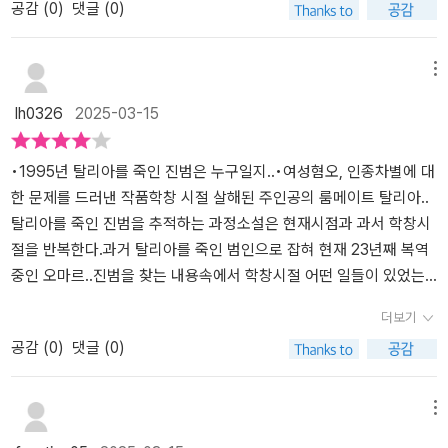
공감 (
0
)
댓글 (0)
정이 다소 느리고 답답하게 읽힐 수도 있습니다. 사건 외적인 이야기
보려고 한 적이 있었을까? 책을 읽으면서 계속해서 떠오르는 얼굴들
는 학교라는 공간에서 벌어지는 사건을 통해 비틀린 젠더 의식과 뿌
한 의식의 공간을 설명하기는 어렵다. 다만 더는 뭐가 진실인지(제롬,
도 많고, 보디의 내적 갈등이나 심리묘사도 적지 않은데다 그것들을
이 있다. 뉴스에서 보았던 이름들, 우리가 쉽게 동정하고 또 쉽게 잊어
리 깊은 인종 차별 정서를 내보인다. 살해당한 탈리아와 룸메이트였
로비, 오마르, 당신과 관련해) 알 수가 없다.야하브가 아직도 나를 사
표현한 문장은 꼭꼭 씹어 읽어야 그 맛을 음미할 수 있을 만큼 은유적
버린 피해자들. 그리고 그들을 둘러싼 가해자와 방관자들. 우리는 언
던 보디 케인의 시선으로 사건의 진실을 따라가는 과정은 처참하다.
랑하는지 알 수 없었다. 탈리아에게 무슨 일이 있었는지를 잘 아는 사
메뉴
혹은 상징적이기 때문입니다. 또 (번역의 문제인지는 몰라도) 두세 번
제까지 같은 실수를 반복할 것인가? 이 책은 우리에게 그런 질문을 던
교내에서 벌어지는 성폭력과 성차별적 시각, 한 소녀의 죽음에 열광
람이 지금의 나인지, 아니면 막 열여덟 살이 된 나인지 알 수 없었다.
lh0326
2025-03-15
되읽어야 할 문장도 제법 됐고, 과거와 현재가 혼재된 구성이라든지
진다. 이 책을 덮고 나면, 마음이 가볍지는 않을 것이다. 하지만 어떤
하는 대중들의 광기는 낯설지 않다. 소설을 읽으며 내내 불편했던 감
전자는 경험과 관점을 가지고 되짚어 보는 성인의 자아이고, 후자는
헷갈릴 정도로 많은 등장인물 수도 한몫 거든 게 사실입니다. 재미있
책들은 불편해야 한다. 이 책이 불편한 이유는 우리가 그동안 너무 익
정은 현실에서도 비슷한 사건을 종종 목격하기 때문이다. 사건이 벌
모든 걸 새롭게 받아들이는 다듬어지지않은 10대의 자아로, 둘 다 지
게 읽었지만 별 1개를 뺀 건 이런 이유들 때문입니다. 이 작품 전에
숙해져 버린 것들이 잘못되었다는 걸 깨닫게 만들기 때문이다. 그리
어지고 이미 범인이 체포되어 감옥에 있지만 진실은 달랐다. 작가는
치고 순진했다.탈리아가 당신에 대해 어떤 말도 하지 않았으니 살아
•1995년 탈리아를 죽인 진범은 누구일지..•여성혐오, 인종차별에 대
출간된 ‘The Great Believers’(2018)가 뉴욕 타임스가 선정한 ‘21세
고 아마도, 그 깨달음이 변화를 만들어내는 첫걸음일 것이다. #질문
진실을 추적하는 과정에서 무고한 사람이 어떻게 한순간에 범인으로
남은 피해자에 대한 신뢰의 문제도 아니었다. 물론 그녀는 살아남지
한 문제를 드러낸 작품학창 시절 살해된 주인공의 룸메이트 탈리아..
기 100대 도서’에 선정된 걸 보면 리베카 머카이라는 이름을 꼭 기억
좀드리겠습니다 #리베카머카이 #황금가지 #범죄소설 #범죄미스터
몰릴 수밖에 없는지, 자신들의 안위를 위해 어떻게 은폐시키는지 보
못했지만.p.224'그래, 하지만 백인 여성이 살인 험의로 체포된 흑인
탈리아를 죽인 진범을 추적하는 과정소설은 현재시점과 과서 학창시
해놓아야 할 것 같습니다. ‘질문 좀 드리겠습니다’가 좋은 성과를 내서
리 #그루밍범죄 #여성혐오 #북스타그램 #책스타그램
여주며 현실을 날카롭게 비판한다. 특히 과거의 이야기는 내가 살아
남성에 대해 말하고 있잖아. 인식 자체가 편향적일 수 있어.' 롤라가
절을 반복한다.과거 탈리아를 죽인 범인으로 잡혀 현재 23년째 복역
조만간 ‘The Great Believers’의 한국 출간 소식이 들려오기를 기대
온 시대가 얼마나 야만적이었는지 다시 한번 떠올리게 한다. 세월이
말했다.p.302미스터 블로흐, 지난 몇 년간 내가 여러 번 곱씹은, 그리
중인 오마르..진범을 찾는 내용속에서 학창시절 어떤 일들이 있었는
해보겠습니다.
지난 만큼 아주 조금은 긍정적인 변화가 있었지만 아직도 우리 사회
고 당신이 곱씹어야 할 것이 있다. 수감 생활의 지옥은 형편없는 음식
지, 오마르가 범인이 아니라면 또 다른 어떤 인물들이 있을지,탈리아
더보기
는 젠더 문제와 관련하여 가야 할 길이 멀다는 걸 상기시켜 준다. 또한
이 아니라 음식을 선택할 권리를 박탈당하는 것이다. 차갑고 축축한
의 남자친구, 그리고 그 주변 친구들과의 관계 등과거 속에서 진범을
공감 (
0
)
댓글 (0)
소설에 비추어 나 역시 대중의 한 사람으로서 미디어에 쉽게 휩쓸렸
바닥이 아니라 있고 싶은 장소를 선택할 수 없는 것이다. 갇혀 있는 것
찾아 하나 하나 되짚어 보는 과정이었다..소설은 주인공을 둘러싼 인
던 건 아닌지 돌아볼 수 있었다. 범죄 소설로서 속도감 있게 긴박하게
이 아니라 예전처럼 달릴 수 없고 내 차에 올라타 빠르게 멀어질 수도
물들도 다양하게 등장하고,과거와 현재가 계속 바뀌다 보니 읽는데
전개되지는 않지만 날카로운 질문을 던지며 불편한 울림을 주는 정통
없다는 것이다.p.359의심이야 할 수 있어요. 어느 한 사람이 '자, 오
까다로운 부분도 있었던 것 같다.하지만 인종차별과 교내 성폭행 문
메뉴
미스터리 소설이다.​당신의 이름은 세상에 나가려고 내 목구멍에 걸린
마르한테 죄를 뒤집어씌우자.'라고 말하지는 않았을 거예요. 하지만
제 등 사회적 문제들이 직설적으로 잘 나타났던 작품이라고 생각한