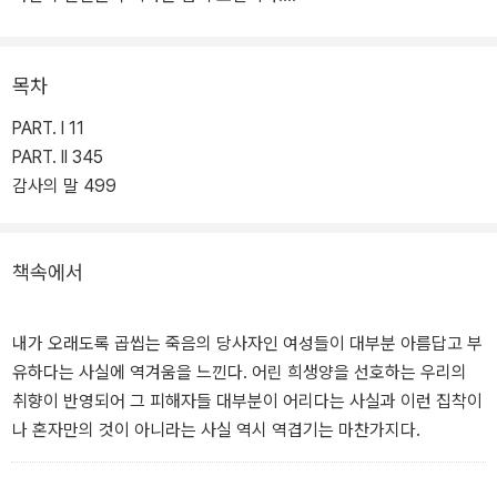
‘젊고 부유하고 어여쁜 소녀’의 죽음에 열광하는 대중들의 관음적 시
각을 조명하는 한편으로 그루밍 성범죄, 미투 운동, 교내 성폭력, 성차
목차
별적 시각 등이 10대의 삶에 작용하고, 그것이 이후 삶에 어떤 영향을
PART. I 11
미치는지 정확하게 묘사하며 ‘세련된 플롯을 갖춘 문학적인 미스터리
PART. II 345
(《AP》)’라는 찬사를 받았다. 높은 작품성과 흥미진진한 플롯, 정교한
감사의 말 499
캐릭터 조성으로 출간 후 큰 반향을 일으키며 유수 언론의 극찬과 10
만 건이 넘는 독자 리뷰를 받고 출간 즉시 《뉴욕 타임스》 베스트셀러
가 되었다.
책속에서
또한 사서들에 의해 선정되는 상인 리비 상 오디오북 부문을 수상하
였으며, 아스펜 상과 캐롤 실드 상 등 권위 있는 문학상 후보로 선정되
내가 오래도록 곱씹는 죽음의 당사자인 여성들이 대부분 아름답고 부
었다. 리베카 머카이의 전작 『Great Believers』는 ALA 카네기 메달
유하다는 사실에 역겨움을 느낀다. 어린 희생양을 선호하는 우리의
과 《LA 타임스》 도서 상을 비롯한 여러 상을 수상하였고 퓰리처 상과
취향이 반영되어 그 피해자들 대부분이 어리다는 사실과 이런 집착이
전미 도서상 최종 후보에 올랐으며 《뉴욕 타임스》 선정 21세기 최고
나 혼자만의 것이 아니라는 사실 역시 역겹기는 마찬가지다.
의 도서로 꼽혔다.