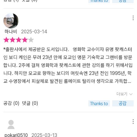
인기가 있었던 탈리아를 두고 남학생들이 어떤 시선으로 보고 있었는
학생, 탈리아가 살해된 사건을 중심으로 전개된다. 화자는 탈리아의
지 그리고 그때와 다른 시선과 관점으로 보면서 많은 점들이 생각과
룸메이트였던 보디 케인으로, 그녀는 당시 탈리아와 그리 친밀한 관
는 달랐다는 걸 깨닫는다.또한 처음부터 탈리아를 죽인 범인의 존재
계는 아니었다. 90년대 10대였던 그녀가 2020년대 중년이 되어 이
메뉴
를 알고 있다고 생각했던 보디는 조금씩 그 사람의 정체에 다가가지
사건에 다시 깊이 발을 들이면서 이야기가 시작된다. ’질문 좀 드리겠
하나비
2025-03-14
만 사건이 발생한 지 너무 오랜 시간이 흘렀고 그와 탈리아와의 관계
습니다’는 단순한 사건 해결을 넘어 여성들이 당해 온 성폭력과 사회
를 증명할 방법 또한 없었다.단지 보디가 목격한 몇 번의 은밀한 장면
적 권력 관계를 파헤친다. 보디는 탈리아 살인사건에 오래 전부터 천
들과 시선만으로 그의 죄를 증명할 수 없었을 뿐 아니라 결정적으로
착해 왔는데, 이는 그 시대에 묻혀버린 폭력의 흔적들을 밝혀내기 위
*출판사에서 제공받은 도서입니다. 영화학 교수이자 유명 팟캐스터
탈리아의 가족 또한 또다시 사건을 재수사 하는 걸 원치 않았다.그들
해서다. 그녀가 학생 시절에 동급생들로부터 성희롱을 당한 수치심을
인 보디 케인은 무려 23년 만에 모교인 명문 기숙학교 그랜비를 방문
에게는 이미 범인으로 증명되어 감옥에 수감되어 있는 오마르 외에
어엿한 어른이 된 지금까지도 안고 산다는 점을 보면 성폭력이 개인
합니다. 2주에 걸쳐 영화학과 팟캐스트에 관한 강의를 하기 위해서입
다른 범인의 존재를 믿을 근거가 없었기 때문이기도 했다.미모의 백
의 삶에 얼마나 깊은 상흔을 남기는지 잘 알 수 있다. 게다가 그 당시
니다. 하지만 모교로 향하는 보디의 머릿속엔 23년 전인 1995년, 학
인 소녀 그리고 같은 학교 내에서 은밀하게 소녀의 주변을 맴돌던 흑
소위 ‘잘나가던’ 여학생들 역시 유사한 경험을 했다는 점은 교내 성폭
교 수영장에서 피살체로 발견된 룸메이트 탈리아 생각으로 가득합니
인 청년 그리고 증거가 그를 지목하는 데 다른 사람을 조사할 이유를
력이 얼마나 만연했는지, 이에 대한 인식이 얼마나 뒤쳐져 있었는지
다. 당시 흑인 트레이너 오마르가 범인으로 체포됐지만 아직도 “범인
더보기
알지 못했던 경찰들에 의해 사건은 종결되었다.이렇게 모두에게 주목
보여준다. 보디는 줄곧 여성에 대한 폭력에 문제의식을 가져온 인물
은 따로 있다!”라는 주장들이 인터넷에서 심심찮게 제기되기 때문입
공감 (
0
)
댓글 (0)
받았던 사건을 단숨에 해결함으로써 자신들의 위상을 높이고자 했던
이다. 하지만 그녀조차도 남편이 미투 운동 속에서 그루밍 성폭력 가
니다. 보디 역시 다른 사람을 의심해왔지만 달리 할 수 있는 일이 없었
사람들과 이 사건을 취재하는 데 혈안이 되었던 언론들에 의해 억울
해자로 지목되자 깊은 내적 갈등에 빠진다. 평소라면 분노했을 문제
습니다. 그런데 팟캐스트 강의 수강생 중 한 명이 탈리아 사건을 다루
한 사람이 나오게 된 과정과 그 사건에서 진짜 살인범이 있을 수 있음
앞에서, 정작 자신의 가까운 사람이 연루되자 냉철하게 대응하지 못
고 싶다고 밝히면서, 그랜비에서의 보디의 2주는 진범을 찾고 오마르
메뉴
을 학생들과 보니의 취재 조사에서 하나둘씩 드러나는 과정을 그리고
하는 자신을 발견한다. 이는 가해자와 피해자를 명확하게 구분 짓는
의 무죄를 입증하기 위한 험난한 여정으로 돌변합니다. ‘질문 좀 드
pokari0510
2025-03-13
있다.작가는 그 과정에서 90년대 당시 어디에서나 존재했던 여성을
단순한 사고방식이 실제 현실에서는 얼마나 복잡하게 작동하는지를
리겠습니다’에 관한 해외 언론의 추천사와 출판사 소개글을 간략하게