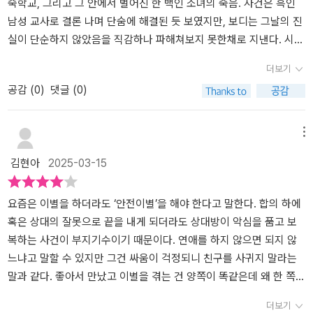
대해져서 마치 그게 사실일수밖에 없게 만들어버린다.이런 이야기들
올라타고 결론에 이르는 서핑을 즐기고 있는 스스로를 발견하게 해주
숙학교, 그리고 그 안에서 벌어진 한 백인 소녀의 죽음. 사건은 흑인
지금 우리가 인터넷 창만 켜도 일어나고 있는 일들이 아니던가..23년
는 꽤 만족스런 마무리를 선사합니다. “열여덟 살에게는 한 달이 몇
남성 교사로 결론 나며 단숨에 해결된 듯 보였지만, 보디는 그날의 진
전 그랜비에서 살해당한 탈리아와 1년간 룸메이트였고 현재는 영화
년이다. 탈리아의 죽음과 푸자의 밤마실, 오클라오마시티 폭탄 테러,
실이 단순하지 않았음을 직감하나 파해쳐보지 못한채로 지낸다. 시간
학을 가르치는 주인공 보디. 그녀는 모교인 그랜비에서 팟캐스트 강
토쿄 지하철 테러, O.J. 심슨 재판, 보스니아 내전, 반 아이들의 차 사
이 많이 흘러 보디는 선생님으로 이 학교에 오게되며, 학생들과 함께
더보기
의를 맡으며 23년만에 그곳으로 돌아오고..학생중 한명이 탈리아 사
고, 이 모든 것은 어느 분주한 봄날의 소동이었고 심리적으로 특별히
그날의 일을 재 조명하며 정말 진실이 무엇인지를 찾아나선다.이 작
공감 (
0
)
댓글 (0)
건을 주제로 삼으면서..23년전 그랜비에서의 회상과 현재의 상황이
가깝게 느껴지지는 않았다.” -p.316 “그런 일들에 대해서는 침묵해
품은 단순한 추적극이 아니다. 그루밍 성범죄, 왜곡된 젠더 시선, 언론
섞여 읽을때 집중하며 읽어야했다.범인으로 확정되에 교도소에 수감
야 한다는 규칙이 있었어. 남자애들다. 어딜 가든 한데 뭉쳐 눈에 보이
의 자극적 소비 방식. 작가는 하나의 살인사건을 통해 우리가 외면해
중인 오마르..그리고 보니가 진짜 범인이라 생각하는 음악교사 DB.과
지 않는 벽을 만들었지.” -p.469리베카 머카이가 지금 펼쳐 보이는
온 많은 것들을 날카롭게 끌어올린다.읽는 내내 생각했다. ‘그땐 몰랐
메뉴
거 회상 이야기들에서 그 당시에 여학생들에게 행해지던 남학생들의
과거를 향한 시선을 담은 이야기는 하나의 문장이나 단어로 표현할
던 것들’이 얼마나 많은지를. '그땐 그래도 되는 줄 알았던 것들'이 얼
김현아
2025-03-15
성범죄. 여성혐호. 그리고 인종차별. 직권남용 등 얼마나 말도 안되는
수 없는 다양한 층위의 시대와 젠더, 그 시절의 고민과 치기가 담겨있
마나 많았는지를.문장 사이를 유영하는 듯한 과거와 현재가 교차되는
일들이 벌어졌었는지 그저 놀랄수 밖에 없었고..가끔씩 등장하는 지
습니다. 다만, 그 이야기를 통해서 기억과 지각, 정의와 책임, 페미니
편집에 혼란스러웠다. 읽는 데 압도적으로 오랜 시간이 걸린 책이다.
금의 뉴스 사건들 역시 읽으면서도 분노가 치밀어 올랐다.우리가 매
즘과 젠더 역학, 과거의 무게 등의 복잡다단한 토론의 주제를 던져주
500페이지 소설을 읽으면 보통 5시간 정도 걸리는데, 이 책은 거의 1
요즘은 이별을 하더라도 ‘안전이별’을 해야 한다고 말한다. 합의 하에
일 마주하고 있는 미디어..그게 어떤 힘을 가졌는지..보니 역시 그로
는 구석이 다분합니다. 그래서 독자의 배경에 따라 이야기는 균열을
2시간이 걸렸다. 나의 독서 스케줄을 마비시킨 책이다. 일단 정서적,
혹은 상대의 잘못으로 끝을 내게 되더라도 상대방이 악심을 품고 보
인해 피해를 봤지만..이용할수밖에 없는 모습이 착찹했다고나 할까..
만들어내고 다르게 읽혀질 수 있겠다 싶었습니다. 어떤 시선으로 바
문화적 차이에서 오는 괴리가 컸다. 학생들이 술을 마시고 마약을 한
복하는 사건이 부지기수이기 때문이다. 연애를 하지 않으면 되지 않
책을 다 읽고나서 다시 앞부분을 봤다. 그저 읽기 시작했을때는 아무
라볼지 결정하라고 강요하진 않지만 각자의 다른 스핀오프된 이야기
다. 누구와 잠을 잤고 생리를 안 하는지 서슴없이 말한다. 이래도 되는
느냐고 말할 수 있지만 그건 싸움이 걱정되니 친구를 사귀지 말라는
생각도 없었던 문장이 눈에 들어왔다.'소녀는 죽은 채로 태어났다. 그
를 기억하거나 재구성할 여지를 만들어줍니다.#질문좀드리겠습니다
걸까? 게다가 남자 아이들에게 받은 성차별적인 폭행에 대해 이야기
말과 같다. 좋아서 만났고 이별을 겪는 건 양쪽이 똑같은데 왜 한 쪽에
사실에 구경꾼, 관음증 환자, 범죄자까지 모두 열광했다.인터넷과 TV
#리베카머카이 #장편소설 #조은아옮김 #황금가지#IhaveSomeQu
하면서도, 남자들의 성기 모양을 그리고 기록하는 노트를 만들어 두
서만 범죄를 일으키고 악심을 품는 걸까. 이 책의 탈리아는 남자친구
더보기
에 나오는 것들, 그들은 그것들을 사랑한다.'#질문좀드리겠습니다#리
estionsforYou #RebeccaMakkai#도서제공 #서평단리뷰
는 행위는 무엇을 말하고자 함이었을까 하는 의문이 들었다. 그래서
외에도 다른 남자들과 자고 다녔다. 그러면서도 거식증에 걸려 그들