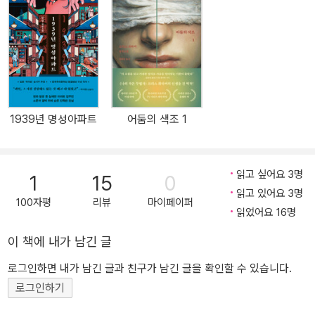
된 플롯을 갖춘 문학적인 미스터리(《AP》)’라는 찬사를 받았다. 높은
작품성과 흥미진진한 플롯, 정교한 캐릭터 조성으로 출간 후 큰 반향
을 일으키며 유수 언론의 극찬과 10만 건이 넘는 독자 리뷰를 받고 출
간 즉시 《뉴욕 타임스》 베스트셀러가 되었다. 또한 사서들에 의해 선
정되는 상인 리비 상 오디오북 부문을 수상하였으며, 아스펜 상과 캐
롤 실드 상 등 권위 있는 문학상 후보로 선정되었다. 리베카 머카이의
1939년 명성아파트
어둠의 색조 1
전작 『Great Believers』는 ALA 카네기 메달과 《LA 타임스》 도서 상
을 비롯한 여러 상을 수상하였고 퓰리처 상과 전미 도서상 최종 후보
에 올랐으며 《뉴욕 타임스》 선정 21세기 최고의 도서로 꼽혔다. “세
읽고 싶어요 3명
1
15
0
련된 플롯을 갖춘 문학적인 살인 미스터리다. …… 주인공 보디는 끈
읽고 있어요 3명
질기게 과거를 심문하고 집단 기억 속에서 거의 사라진 소녀들과 여
100자평
리뷰
마이페이퍼
읽었어요 16명
성들에 대한 무수한 살인을 회상한다. 작가는 페미니즘적인 분노를
동력 삼아 복잡한 추리 소설을 써냈다.”―《AP》 “고등학교, 90년대,
이 책에 내가 남긴 글
특권, 정의, 성희롱, 우리가 죽은 자들에게 빚진 것 등 무수히 많은 것
로그인하면 내가 남긴 글과 친구가 남긴 글을 확인할 수 있습니다.
을 고찰하게 만드는 책이다.”―《LA 타임스》 “넋을 빼앗는다. 군더더
로그인하기
기 없이 풍성한 문장들, 짧지만 마법 같은 챕터와 문장들은 피아노 줄
처럼 팽팽하다.”―《뉴욕 타임스》 “퓰리처상 최종 후보에 올랐던 전