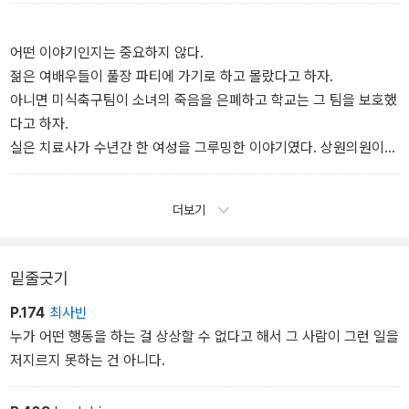
어떤 이야기인지는 중요하지 않다.
젊은 여배우들이 풀장 파티에 가기로 하고 몰랐다고 하자.
아니면 미식축구팀이 소녀의 죽음을 은폐하고 학교는 그 팀을 보호했
다고 하자.
실은 치료사가 수년간 한 여성을 그루밍한 이야기였다. 상원의원이
촉망받던 10대 시절에 한 소녀의 얼굴에 성기를 들이민 이야기였다.
그녀 역시 앞날이 창창한 10대였다. 억만장자가 한 여자를 공중전화
더보기
부스로 떠밀었지만 아무도 그녀의 말을 믿어 주지 않았다는 이야기였
다. 고등학교 12학년 학생이 강간 혐의로 기소되었지만 10학년 소녀
가 음부를 면도했으면 동의한 것이나 마찬가지라는 말도 안 되는 논
밑줄긋기
리로 무죄 판결을 받은 이야기였다.
P.174
최사빈
(중략)
누가 어떤 행동을 하는 걸 상상할 수 없다고 해서 그 사람이 그런 일을
MSNBC에도 그 이야기가 나왔다. 판사는 수영선수를 아주 유망한 청
저지르지 못하는 건 아니다.
년이라고 불렀다. 강간범은 판사에게 자신이 어린 강간범임을 재차
강조했다.