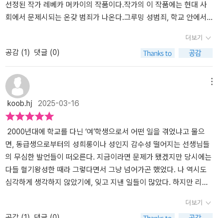
선정된 작가 레베카 머카이의 작품이다.작가의 이 작품에는 현대 사
회에서 문제시되는 온갖 범죄가 나온다.그루밍 성범죄, 학교 안에서
벌어지는 온갖 폭력적인 문제 그리고 하나의 사건을 둘러싸고 언론과
더보기
대중은 상대에 따라 어떤 태도를 보이는지 그 차별화된 시각 역시 적
공감 (
1
)
댓글 (0)
나라하게 보여준다.학교 안 그것도 유명 기숙학교에서 한 여학생이
살해되는 사건이 벌어진다.이 사건이 전국적으로 많은 관심을 받게
된 데에는 피해 학생이 뛰어난 미모의 백인이고 어렸으며 부자라는
메뉴
점이었고 그런 소녀를 죽인 범인이 체육 교사이자 흑인이었다는 점은
koob.hj
2025-03-16
세간의 관심을 끌기에 충분히 자극적이었다.이런 조건은 사건 당시
범인이 체포되어 사건이 종결되었음에도 시시때때로 언론과 사람들
의 관심을 끌게 되었고 언제나 진범이 따로 있다고 생각했던 주인공
2000년대에 학교를 다닌 ‘여’학생으로서 어떤 일을 겪었냐고 물으
보디 케인은 사건이 발생한 지 23년 만에 모교로 돌아갈 이번 기회에
면, 동급생으로부터의 성희롱이나 성인지 감수성 떨어지는 선생님들
다시 한번 재수사를 하고 싶어 한다.그리고 그런 그녀의 마음처럼 그
의 무심한 발언들이 떠오른다. 지금이라면 문제가 됐겠지만 당시에는
녀가 맡은 학생 중 몇몇이 이 사건을 다루고 싶다며 그녀에게 도움을
다들 혈기왕성한 때라 그렇다면서 그냥 넘어가곤 했었다. 나 역시도
요청하게 되고 그녀와 학생들은 힘을 모아 사건을 하나둘씩 재구성해
심각하게 생각하지 않았기에, 잊고 지낸 일들이 많았다. 하지만 리베
서 그날 밤 진짜 무슨 일이 벌어졌는지를 확인해간다.이 과정에서 보
카 머카이의 ’질문 좀 드리겠습니다’를 읽으며, 그 잊힌 기억들이 다시
더보기
디는 당시에는 몰랐거나 제대로 인지하지 못했던 문제들... 모두에게
떠올랐다. 이 소설은 사립고교인 그랜비에서 90년대에 인기 많은 여
공감 (
1
)
댓글 (0)