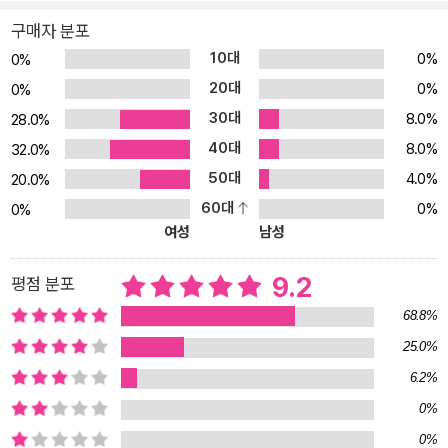
작처럼, 복잡한 플롯과 무거운 감정을 담고 있다. 여성 혐오의 음흉함
구매자 분포
을 날카롭게 전달하며, 기억이 어떻게 꿈에 젖어드는지를 능숙하게
10대
0%
0%
탐구한다. 끈기 있고 암시적인 인물 묘사로 인물이 전형적으로 보이
20대
0%
0%
는 것을 막는다. 그 결과, 단절되고 불가해한 폭력 행위를 음흉하게 엿
30대
8.0%
보는 책이 아니라, 두 개의 도난당한 삶을 조사하는 책을 만들어 낸
28.0%
다.”―《더 뉴요커》 우리 모두 ‘누가 죽였는가’가 아닌 ‘누가 죽었는
40대
8.0%
32.0%
가’에 열광한다! 『질문 좀 드리겠습니다』는 여성 혐오(Misogyny)의
50대
4.0%
20.0%
복잡하면서도 단순한 측면을 다룬 작품으로, 고등학교를 비롯한 사회
60대
0%
0%
곳곳의 여성 혐오의 다양한 측면을 아우르면서도 그 모든 문제가 여
여성
남성
성에 대한 물질적 대상화에 있음을 명료하게 보여 준다. 영화학 교수
인 보디 케인은 졸업한 고등학교로부터 팟캐스트 강연 초청을 받고 2
9.2
평점 분포
3년 만에 모교로 돌아간다. 그리고 그 자리에서 한 학생이 ‘탈리아 사
68.8%
건’을 다루고 싶다며 보디의 도움을 청한다. 탈리아는 보디 케인의 룸
25.0%
메이트로 23년 전, 수영장에서 살해당했으며 아직까지도 온라인에서
6.2%
심심하면 언급이 되는 ‘미스터리’이다. 그녀의 죽음이 세간의 이목을
모은 이유는 1) 그녀가 어리고 예쁘고 부유하며 2) 대중들이 범인으
0%
로 지목된 ‘오마르’가 흑인이라는 이유로 감옥에 억울하게 들어갔고
0%