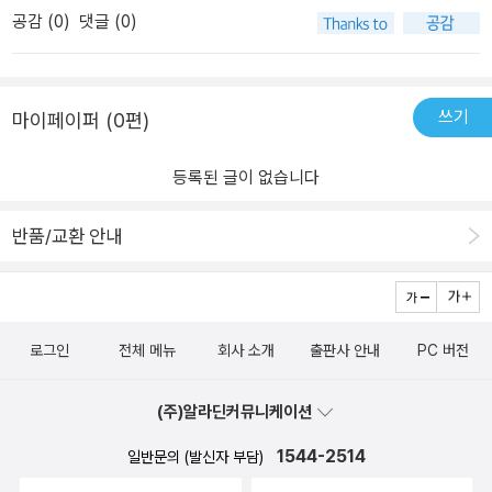
공감 (
0
)
댓글 (0)
베카머카이 #황금가지
읽은 부분이 이해가 안가면 앞 부분을 다시보고, 이를 반복하느라 매
이 요구하는 자신의 외관을 유지하는 데 집착한다. 그녀가 아름다운
우 오래 읽는 책이 되었다.하지만 후반부로 갈수록 이야기들이 퍼즐
모습을 유지하기 위해 척추 마디가 몇 개인지 알 수 있을 정도로 말랐
처럼 맞춰지며 속도감 있게 읽을 수 있었다. 책을 읽으면서 불쾌했던
다는 건, 그녀의 룸메이트 보디만이 알아챈다. 모두가 그녀를 동경하
감정들은 이러한 이야기들이 정상적이지 않다는 것을 강하게 말해주
고 부러워하지만 말이다. 사람과 사람이 만나는 건 교류하기 위해서
쓰기
마이페이퍼 (0편)
는 듯했다.진실은 언제나 밝혀지는가, 아니면 편의에 따라 덮이는가?
이지 소유하기 위함이 아니다. 그런데 왜 탈리아의 남자들은 탈리아
조용히 그러나 깊이 파고드는 책. 오래 남는다.
를 소유했다고 생각하고, 자신이 원하는 대로 움직이길 바라며 그녀
등록된 글이 없습니다
를 길들였을까. 현재의 데이트 폭력과 맞닿아 있는 부분이다. 남자친
구가 있음에도 다른 사람을 만나는 건 분명 지탄받을 일이지만 그게
반품/교환 안내
죽어도 되는 이유는 아니다. 책에서 진범을 계속 당신이라 지칭하며
내용이 전개되길래, 진범이 당신인가 궁금해 했다. 또한 읽으면서 정
체 모를 거북함과 역한 마음이 지속되었는데, 이 서평을 쓰면서 깨달
았다. 그 역한 마음은 세상의 수많은 여성 혐오 범죄들을 그저 그런 범
로그인
전체 메뉴
회사 소개
출판사 안내
PC 버전
죄로 치부하고 넘겨버린 것에 대한 분노가 아니었을까. 우리는 수많
은 여성 범죄들을 대할 때 우리가 어떤 태도로 바라보는지, 중립을 지
(주)알라딘커뮤니케이션
켜야 한다는 명목 하에 사실은 가해자의 편을 들고 있는게 아닌지 생
각해볼 필요가 있다.
1544-2514
일반문의 (발신자 부담)