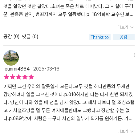
서 사슴은 두 번째 사냥꾼이 왔을 때 더는 달리지 못했다.- P483'그
른 터라 새로운 증거를 찾는 건 거의 불가능한 일입니다. 이제 40대
정하면서도 소비한다. 그 시선 자체가 폭력일 수 있다는 걸, 이 책은
것을 알았던 것만 같았다.소녀는 죽은 채로 태어났다. 그 사실에 구경
여자 얘기 들어봤을 거예요.'- P9
에 접어든 동급생들의 기억을 소환하는 것도 기대할 수 없습니다. 당
강하게 꼬집는다. 이 책을 미스터리 소설로 기대하고 읽었다면 놀랄
꾼, 관음증 환자, 범죄자까지 모두 열광했다.p. 18영화학 교수인 보디
시 경찰의 수사가 터무니없이 허술했고, 학교는 사건을 은폐하기에
수도 있다. 단순히 범인을 밝혀내는 이야기라기보다는, 우리가 얼마
케인은 졸업한 고등학교로부터 강연 초청을 받고 23년 만에 모교를
더보기
급급했으며, 트레이너가 범인으로 몰린 건 단지 흑인이란 이유 때문
나 많은 것을 보고도 못 본 척했는지를 일깨워준다. 고등학교에서 벌
방문한다. 그리고 한 학생이 23년 전 일어난 '탈리아 사건'을 다르고
공감 (
0
)
댓글 (0)
이란 걸 잘 알지만, 그 모든 걸 입증하기엔 보디는 너무나도 무력합니
어진 사건이지만, 그 안에는 사회의 단면이 그대로 녹아 있다. 성범
싶다며 도움을 요청하고 당시 살해당한 탈리아의 죽음에 대한 진실을
다. 탈리아를 살해한 진범을 찾는 미스터리와 노골적으로 자행되는
죄, 여성 혐오, 그리고 우리가 얼마나 쉽게 피해자를 평가하는지까
추적해 나간다. 당시 예쁘고 어리고 부유한 소녀의 죽음은 시간이 지
여성혐오에 대한 비판이 이야기의 주축이긴 하지만, ‘질문 좀 드리겠
지. 책을 읽고 나면 미디어를 바라보는 시선이 달라질 것이다. 책을 덮
나도 여전히 사람들의 주목을 받고 있는데 피해자의 신상과 체포된
메뉴
습니다’는 그랜비에서 질풍노도와도 같은 시기를 거쳤던 23년 전 10
고 나면 찝찝한 기분이 남는다. 그리고 그런 기분이 들었다면, 그건 좋
범인이 '흑인'이라는 점 때문이었다. 하지만 보디 케인은 진범이 따로
eunmi4864
2025-03-16
대들의 이야기에도 적잖은 분량을 할애합니다. 우정, 애증, 시기, 혐
은 신호다. 왜냐하면 이 책은 편안하게 읽히는 책이 아니라, 당신의 사
있다고 믿었고 당시 탈리아와 불륜 관계였던 음악교사 '블로흐'를 의
오, 비밀과 거짓말로 뒤섞인 그들의 관계는 지금의 눈으로 보면 야만
고방식에 균열을 내는 책이기 때문이다. 우리가 당연하게 소비해 온
심한다. 사건이 일어난 1995년은 여자들에게 야만적인 환경이었다.
의 시대라고 불러도 무방한 1995년이라는 배경 때문에 더욱 날것 같
수많은 이야기들, 그리고 그 안에 존재하는 폭력을 정면으로 마주하
여성 동급생과의 신체 접촉을 빙고판에 그리며 게임으로 치부했고 태
어쩌면 그건 우리의 잘못일지 모른다.모두 깃털 하나만큼의 무게만
은 불안함과 위태로움을 내포하고 있습니다. 탈리아의 죽음은 끔찍한
게 만든다. 이 책을 읽고 나면, 다시는 예전처럼 뉴스를 읽지 못할 것
연하게 성기를 노출하며 성희롱을 하기도 했다. 세월이 흐른 만큼 여
감당하려다 일을 그르친 것이다.p.010하지만 나는 다시 한번 되새겼
비극이긴 해도 소녀 살인사건치곤 그 수법이 잔인하지도, 선정적이지
이다. 영화학 교수인 보디는 23년 만에 모교로 돌아와 팟캐스트 강연
성에 대한 시선도 달라졌지만 보디 케인이 진실을 찾아가던 그 시점
다. 당신이 나와 있을 때 선을 넘지 않았다고 해서 나보다 덜 조심스럽
도 않았지만, 그녀와 또래들 사이에 흐르던 시한폭탄 같은 분위기 때
을 맡게 된다. 그리고 그곳에서 한 학생이 23년 전 살해당한 룸메이
에 남편이 미투로 고발당하는 일이 벌어진다.​소설은 여성 혐오를 주
고 가시철조망을 덜 두른 여자애들한테도 그랬다고 장담할 수는 없
문에 그 어떤 살인사건보다 더욱 참혹하고 서늘하게 느껴지는 것입니
트 '탈리아' 사건을 조사하고 싶다고 제안한다. 보디는 점점 과거의 기
제로 내세우며 과거 사회 곳곳에서 벌어진 여성 혐오의 다양한 양태
다.p.089'맞아. 사람은 누구나 사건의 일부가 되기를 원하거든. 가끔
다. 정통 미스터리와 범죄스릴러를 기대했거나 돌직구 같은 젠더 크
억 속으로 빠져들고, 당시의 진실과 마주하게 된다. 하지만 문제는 단
를 보여준다. 작가는 과거의 사건과 현재를 교차로 보여주며 실제 범
이런일이 일어나면 다들 한마디씩 거들기 마련이지. 원가 중요한 걸
더보기
라임 스토리를 기대한 독자라면 23년 전 진실을 찾아가는 보디의 여
순하지 않다. 진짜 범인은 누구였을까? 혹은, 우리는 진실을 제대로
죄 사건을 풀어가는 듯한 긴장감을 선사한다. 가장 안전하다고 여기
했다고말이야' 내 쓰레기통 얘기처럼.p.199내가 머물렀던 어질어질