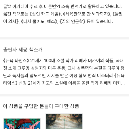
튜디오 시카고에서 예술 감독으로 일하고 있다. 그녀의 책은 20개 이
글밥 아카데미 수료 후 바른번역 소속 번역가로 활동하고 있습니다.
상의 국가에 번역되었다.
옮긴 책으로는 《살인 카드 게임》, 《체육관으로 간 뇌과학자》, 《돌팔
이 의사》, 《다시 물어도, 예스》, 《꿈의 인문학》 등이 있습니다.
출판사 제공 책소개
《뉴욕 타임스》 21세기 100대 소설 작가 리베카 머카이의 작품, 국내
첫 소개 그루밍 성범죄와 미투 운동, 교내 성폭력의 본질을 다루며 평
단과 독자들의 압도적인 지지를 받은 여성 혐오 범죄 미스터리 《뉴욕
타임스》 선정 21세기 최고의 소설에 이름을 올린 작가 리베카 머카이
의 작품이 황금가지에서 국내 최초로 출간되었다. 『질문 좀 드리겠습
니다』는 23년 전, 명문 사립 고등학교에서 벌어진 소녀 살인 사건의
진실을 추적하는 범죄 소설이다. ‘젊고 부유하고 어여쁜 소녀’의 죽음
이 상품을 구입한 분들이 구매한 상품
에 열광하는 대중들의 관음적 시각을 조명하는 한편으로 그루밍 성범
죄, 미투 운동, 교내 성폭력, 성차별적 시각 등이 10대의 삶에 작용하
고, 그것이 이후 삶에 어떤 영향을 미치는지 정확하게 묘사하며 ‘세련