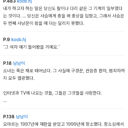
P.483
koob.hj
여자의 시신은 끝내 발견되지 않았다. 여자의 시신은 눈 속에서 발견
내가 하고자 하는 말은 당신도 팔이나 다리 같은 그 기계의 일부였다
되었다. 여자의 시신은 방수포 밑에 방치되었다. 여자는 평생 회복하
는 것이다. … 당신은 사슴에게 총을 쏴 총상을 입혔고, 그래서 사슴은
지 못하고 피골이 상접한 채로 떠돌았다.
두 번째 사냥꾼이 왔을 때 더는 달리지 못했다.
당신도 아는 이야기다.
P.9
koob.hj
˝그 여자 얘기 들어봤을 거예요.˝
P.18
냠냠이
소녀는 죽은 채로 태어났다. 그 사실에 구경꾼, 관음증 환자, 범죄자까
지 모두 열광했다.
인터넷과 TV에 나오는 것들, 그들은 그것들을 사랑한다.
그리고 그건 미스터 블로흐, 당신에게도 편리했을 것이다.
P.138
냠냠이
오마르는 1997년에 재판을 받았고 1999년에 항소했다. 항소심에서