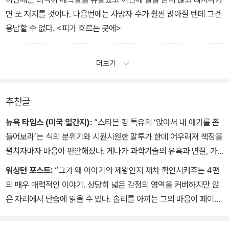
면 또 저지를 것이다. 다음번에는 사망자 수가 훨씬 많아질 텐데 그건
용납할 수 없다. <피가 흐르는 곳에>
더보기
추천글
뉴욕 타임스 (미국 일간지):
“스티븐 킹 특유의 ‘앉아서 내 얘기를 좀
들어보라’는 식의 분위기와 시원시원한 말투가 한데 어우러져 책장을
펼치자마자 마음이 편안해졌다. 게다가 과학기술의 유혹과 변질, 가
장 평범한 일상 속의 아름다움과 타락의 정점, 인간은 절대 백 퍼센트
워싱턴 포스트:
“그가 왜 이야기의 제왕인지 재차 확인시켜주는 4편
이해할 수 있는 우주의 섭리 등 요즘 나의 관심사와 맞물린 주제들로
의 매우 매력적인 이야기. 상당히 넓은 감정의 영역을 커버하지만 앉
채워져 있었다.”
은 자리에서 단숨에 읽을 수 있다. 홀리를 아끼는 그의 마음이 페이지
마다 묻어나며 진심으로 공감할 수 있고 한번 잡으면 놓을 수가 없
다.”