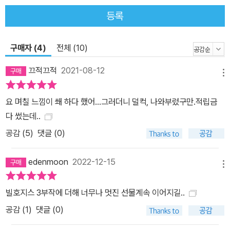
등록
구매자 (4)
전체 (10)
끄적끄적
2021-08-12
메뉴
요 며칠 느낌이 쐐 하다 했어...그러더니 덜컥, 나와부렀구만.적립금
다 썼는데..
공감 (
5
)
댓글 (0)
edenmoon
2022-12-15
메뉴
빌호지스 3부작에 더해 너무나 멋진 선물계속 이어지길..
공감 (
1
)
댓글 (0)