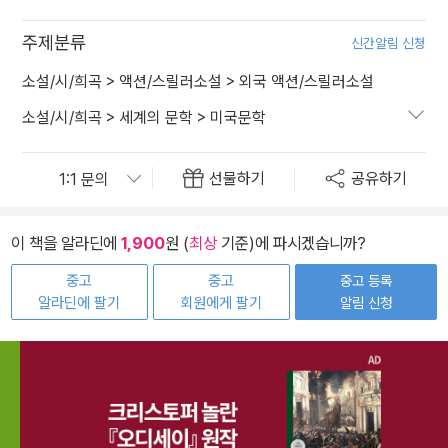
주제분류
신간알림 신청
소설/시/희곡
>
액션/스릴러소설
>
외국 액션/스릴러소설
소설/시/희곡
>
세계의 문학
>
미국문학
선물하기
공유하기
이 책을 알라딘에
1,900
원 (
최상
기준)에 파시겠습니까?
중고
중고
중고 등록
알라딘에 팔기
회원에게 팔기
알림 신청