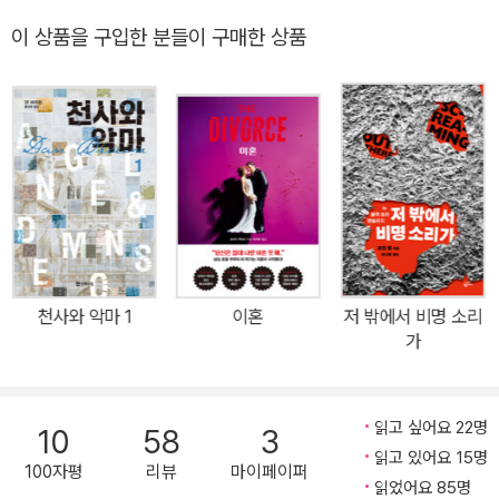
공히 ‘이야기의 제왕’으로 자리매김했다. 2003년에는 미국의 가장
있음을 알게 된다.
어 있다. 특히 한 남자의 인생을 3막의 형식으로 담아 풀어낸 「척의
권위 있는 문학상인 전미 도서상 시상식에서 미국 문단에 탁월한 공
이 상품을 구입한 분들이 구매한 상품
일생」은 형식과 장르에 구애받지 않는 스티븐 킹의 매력을 한껏 담아
로를 세운 작가에게 수여하는 평생 공로상을 수상했으며 1996년에
쥐
낸다. 시신과 함께 관에 들어간 휴대폰으로부터 문자가 온다는 설정
는 오헨리 상, 2011년에는 LA 타임스 도서상을 수상하며 문학성을
의 「해리건 씨의 전화기」와 작가로서 성공을 꿈꾸던 한 사내가 기이한
입증받기도 했다. 그 밖에도 브램 스토커 상, 영국환상문학상, 호러 길
새로운 작품 집필을 구실로 한적한 시골에 자신만의 작업을 하러 온
선택의 기로에 놓인다는 「쥐」는 스티븐 킹식 호러 단편의 진수를 보여
드 상, 로커스 상, 세계환상문학상 등 유수의 장르소설상을 여러 차례
작가 드류는 갑작스레 닥친 태풍으로 인해 오도가도 못 한 신세가 된
준다. 「피가 흐르는 곳에」는 책의 절반 정도를 차지한 경장편 분량으
수상하였다. 2015년에는 처음으로 도전한 탐정 미스터리 『미스터 메
다. 그 와중에 누군가 문을 긁는 듯한 소리에 나가보니 커다란 쥐 한
로서, 『미스터 메르세데스』 이후, 스티븐 킹 작품 속 새로운 히로인으
르세데스』로 영미권 최고의 추리소설상인 에드거 상을 수상하며 왕
마리가 누워 있었다. 추위에 기절했을 뿐 아직 살아있는 쥐였기에 드
로 등극한 홀리 기브니를 주인공으로 하고 있는 오컬트 스릴러이다.
성한 활동을 과시했다. 할리우드가 사랑하는 작가로도 잘 알려진 킹
류는 그 쥐를 집 안으로 들이게 되고, 그가 잠에서 깨어났을 때, 자신
2020년 여름, 미국에서 첫 출간된 『피가 흐르는 곳에』는, 《뉴욕 타임
은 미국 소설가 중에서 역대 가장 많은 작품이 영상화된 인물로도 손
의 이름을 부르고 있는 쥐를 마주하게 된다.
스》 베스트셀러 1위에 등극하였으며, 넷플릭스, 벤 스틸러, 대런 애러
꼽힌다. 『캐리』, 『샤이닝』, 『살렘스 롯』, 『미저리』, 『돌로레스 클레이
천사와 악마 1
이혼
저 밖에서 비명 소리
노브스키 등에게 수록작 모두 바로 영상화 판권이 팔려 화제가 되었
가
본』, 『쇼생크 탈출』, 『그린 마일』, 『미스트』 등이 영화사에 길이 남는
다. "이 작품의 기본 토대는 최소 10년 전부터 내 머릿속에 있었다. 비
명작으로 만들어졌을 뿐 아니라, 매년 출간되는 신작들 역시 업계의
행기 추락, 총기 난사, 테러 공격, 유명인사의 죽음과도 같은 끔찍한
높은 관심을 받고 있다. 2026년 현재 스티븐 킹은 아내와 함께 메인
비극의 현장에 항상 특정 TV 뉴스 기자가 출동한다는 것을 알아차리
읽고 싶어요 22명
10
58
3
주에 거주하며 계속 집필에 매진하고 있다.
기 시작한 게 발단이었다. 그들의 보도가 항상 지역 뉴스와 전국 뉴스
읽고 있어요 15명
100자평
리뷰
마이페이퍼
의 헤드라인을 장식했다. 그 업계에서는 ‘피가 흐르는 곳에 특종이 있
읽었어요 85명