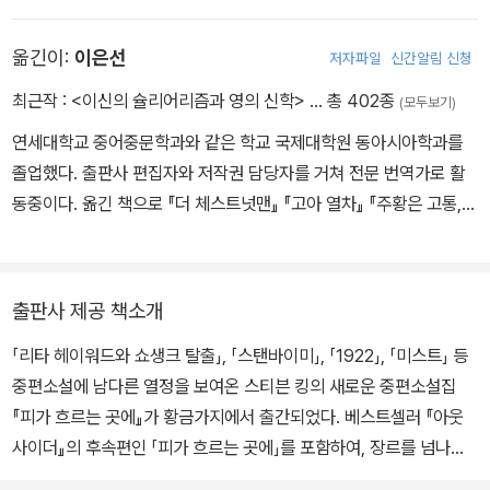
전하던 일가는 킹이 열한 살이 되었을 무렵 마침내 메인주 더럼에 정
척의 일생
착했다. 메인대학교 영문학과에 진학한 킹은 2학년 때부터 대학 신문
옮긴이:
이은선
저자파일
신간알림 신청
에 매주 칼럼을 썼고, 학생 위원으로서 학내 정치 활동에도 적극적으
전 세계가 대규모 지진과 재앙으로 종말을 향해 치닫고 있는 와중에,
로 참여해 반전 운동을 지지하기도 했다. 대학 도서관에서 일하던 중
마티는 뜬금없이 광고판에 뜬 '39년 동안의 근사했던 시간! 고마웠어
최근작 :
<이신의 슐리어리즘과 영의 신학>
… 총 402종
(모두보기)
창작 워크숍에서 만난 태비사 스프루스와 졸업한 이듬해인 1971년
요, 척!'이라는 글에 도대체 척이 누구인지 의아해한다. 인터넷 배너는
연세대학교 중어중문학과와 같은 학교 국제대학원 동아시아학과를
결혼했다. 이후 킹은 세탁소에서 일하다 햄프던 공립 고등학교에서
물론이고 생활 곳곳에서 척에 대한 고마움을 전하는 광고는 끊임없이
졸업했다. 출판사 편집자와 저작권 담당자를 거쳐 전문 번역가로 활
영어 수업을 가르치기 시작했으며 그러는 틈틈이 잡지에 단편소설을
마티의 눈을 어지럽히고, 주변 사람들에게 물어봐도 누구 하나 '척'이
동중이다. 옮긴 책으로 『더 체스트넛맨』 『고아 열차』 『주황은 고통,
기고했다. 킹의 이름을 세상에 알린 작품은 1974년에 발표한 데뷔작
란 인물이 누구인지 모른다.
파랑은 광기』 『딸에게 보내는 편지』 『사라의 열쇠』 『키르케』 『홀리』
『캐리』로, 원래 중도에 포기하고 버린 원고를 아내 태비사가 쓰레기
『미스터 메르세데스』 『아래층에 부커상 수상자가 산다』 『그레이스』
통에서 꺼내 읽은 후에 계속 쓰도록 조언한 결과 완성한 장편소설이
피가 흐르는 곳에
『도둑 신부』 『카디프, 바이 더 시』 『중요한 건 살인』 『맥파이 살인 사
다. 전업 작가의 길을 걷게 된 킹은 이후 『살렘스 롯』, 『샤이닝』, 『스
출판사 제공 책소개
건』 『할머니가 미안하다고 전해달랬어요』 『베어타운』 『블루 아워』
탠드』 등의 대작을 연이어 출간했고, 특히 1986년에 출간한 『그것』
탐정사무소인 파인더스 키퍼스의 소장 홀리 기브니는 중학교에 설치
「리타 헤이워드와 쇼생크 탈출」, 「스탠바이미」, 「1922」, 「미스트」 등
등이 있다.
은 모던 호러의 걸작으로 평가받는다. ‘공포의 제왕’이란 별명이 붙을
된 폭발물로 수많은 인명이 희생됐다는 뉴스 특보를 보게 된다. 현장
중편소설에 남다른 열정을 보여온 스티븐 킹의 새로운 중편소설집
정도로 인간의 심층적인 두려움을 자극하는 데 탁월한 작가로 알려졌
소식을 전하던 체트 온도스키라는 기자가 연속해서 현장 소식을 전하
『피가 흐르는 곳에』가 황금가지에서 출간되었다. 베스트셀러 『아웃
지만, 공포뿐 아니라 SF, 판타지, 서스펜스를 넘나드는 방대한 작품
는 와중에, 홀리는 그에게서 뭔가 알 수 없는 위화감을 느끼게 된다.
사이더』의 후속편인 「피가 흐르는 곳에」를 포함하여, 장르를 넘나들
세계로 대중적 인기를 얻는 동시에 뛰어난 문학성을 인정받으며 명실
그리고 그 위화감의 정체는, 이전에 본 적 있던 '이방인'과 연관되어
며 완성도 높은 글쓰기를 선보이는 스티븐 킹의 중편소설 4편 수록되