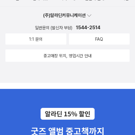
이지만 마음과 머리를 좀 무겁게 하는 이야기들이다. 이렇게 우울해
자 시간이 너무 많이 흘렀다는 것을 깨달았고, 우리가 여섯시 전에 도
지면 안되는데. '인간은 누구나 사악한 짓을 저지를 수 있다. 얼마나
착할 수 있을까 초조해지기 시작했다. 엄마, 우리 좀 빨리 걸어야겠어,
(주)알라딘커뮤니케이션
궁지에 몰렸는지에 따라 달라질 뿐'불타는 소녀들,에 나오는 잭 브룩
다들 우리를 기다릴텐데. 그래서 나는 엄마에게 엄마 걸음 속도로 걸
스라는 어머니이며 신부인 여성을 주인공이자 화자로 등장시켰다고
1544-2514
일반문의 (발신자 부담)
으라 했다. 내가 맞출게, 하고. 나는 엄마 걸음을 맞추기 위해 뛰다가
하는데 여기에서의 '신부'는 어떤 신부를 말하는 것인지. 그게 궁금해.
1:1 문의
FAQ
걷다가 뛰다가 걷다가 했다. 다섯시 반쯤 되었었고 해가 지고 있었다.
오늘 가제본 도서를 하나 받았는데. 제목이. [치카를 찾아서]'우리는
하늘이 붉었고 아름다웠다. 아, 너무 좋네. 안산은 해지는 풍경이 유독
삶에서 진정으로 중요한 것들을 치카로부터 배웠다'치카는 우리 집
중고매장 위치, 영업시간 안내
아름다운 곳인가. 고층 아파트가 이렇게나 많은데 그 아파트들이 붉
마당의 나무들이 싹을 틔우기 시작한 작년 봄에 세상을 떠났다.(응?)
게 물들고 있었다. 그런데 날은 더 차가워지고 있었다. 볼은 시렵고 빨
치카가 떠난 후 우리는 제대로 숨을 쉴 수도, 잠을 잘 수도 없었고, 입
리 걷느라 몸은 열이 났다. 저녁 되니까 추워지네, 엄마랑 나는 더 속
맛도 잃은 채 그만 정신 차리라는 사람들의 말을 듣기 전까지 오랫동
도를 냈다. 어느 순간, 나는 웃기 시작했다.'엄마, 그거 알아? 이렇게
안 허공만 멀거니 바라보곤 했다. 그러던 어느 날 아침, 치카가 다시
추운데 열심히 걷다 보니까 이유를 알 수 없는 웃음이 나는거? 꼭 내
나타났다.(!)이상하다. 얼마전. 미얀마 민주화 운동과 올림픽과 아프
가 미친사람 같은 그런 웃음이 나.'엄마는 안다고 하시면서 같이 웃으
가니스탄의 탈레반 점령. 이것들에 묻혀 아이티 지진 소식은 30초 정
셨다. 그래서 우리는 웃으면서 빨리 걸었다. 나는 간혹 느리게 뛰기도
도 지나가는 뉴스로 접했던가. 그런데 치카는 그 아이티에서 태어났
했다. 한여름 땡볕에 걸으면서도 미친사람 같은 웃음이 나곤 했는데,
다고 한다. 아, 이러다 또 이 책까지 끼어들어버리겠어.
바로 그 순간 그 미친것같은 웃음이 또 나와서, 이런게 러너스 하이..
뭐 그런거랑 같은걸까? 생각도 했다. 그렇게 먼 길을 20분만에 걸어