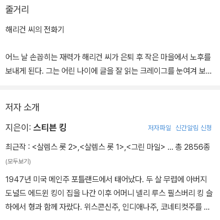
줄거리
해리건 씨의 전화기
어느 날 손꼽히는 재력가 해리건 씨가 은퇴 후 작은 마을에서 노후를
보내게 된다. 그는 어린 나이에 글을 잘 읽는 크레이그를 눈여겨 보곤,
자신의 집에서 책 읽어주는 아르바이트를 해달라는 제안을 한다. 이
를 계기로 해리건 씨와 크레이그는 기묘한 우정을 쌓게 되고, 마침 해
저자 소개
리건 씨가 매번 선물로 보내던 복권이 당첨되며, 크레이그는 당첨금
으로 해리건 씨에게 스마트폰을 선물하게 된다. 처음엔 스마트폰에
지은이:
스티븐 킹
저자파일
신간알림 신청
대해 거부감을 느끼던 해리건 씨는, 점차 스마트폰에서 볼 수 있는 최
최근작 :
<살렘스 롯 2>
,
<살렘스 롯 1>
,
<그린 마일>
… 총 2856종
신 뉴스와 다양한 기능에 매료된다. 그러나 해리건 씨가 노환으로 숨
(모두보기)
을 거두게 되자, 크레이그는 해리건 씨가 너무나 아끼던 전화기를 몰
1947년 미국 메인주 포틀랜드에서 태어났다. 두 살 무렵에 아버지
래 그의 시신에 숨겨둔다. 그리고 생각날 때마다 묘지에 묻혀 있을 해
도널드 에드윈 킹이 집을 나간 이후 어머니 넬리 루스 필스버리 킹 슬
리건 씨에게 전화를 거는데...
하에서 형과 함께 자랐다. 위스콘신주, 인디애나주, 코네티컷주를 전