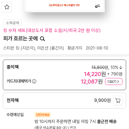
소득공제
킹 수저 세트(대상도서 포함 소설/시/희곡 2만 원 이상)
피가 흐르는 곳에
스티븐 킹
(지은이),
이은선
(옮긴이)
황금가지
2021-08-10
종이책
15,800
원,
10%
14,220
원
+ 790원
12,087
원
카드최대혜택가
더보기
전자책
9,900
원
수령예상일
양탄자배송
밤 10시까지 주문하면 내일 아침 7시
출근전 배송
(중구 서소문로 89-31 )
변경