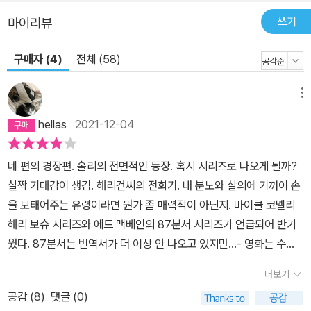
쓰기
마이리뷰
구매자 (4)
전체 (58)
메뉴
hellas
2021-12-04
네 편의 경장편. 홀리의 전면적인 등장. 혹시 시리즈로 나오게 될까?
살짝 기대감이 생김. 해리건씨의 전화기. 내 분노와 살의에 기꺼이 손
을 보태어주는 유령이라면 뭔가 좀 매력적이 아닌지. 마이클 코넬리
해리 보슈 시리즈와 에드 맥베인의 87분서 시리즈가 언급되어 반가
웠다. 87분서는 번역서가 더 이상 안 나오고 있지만...- 영화는 수명
이 짧지만 책은, 그게 양서라면 영원하다. 혹은 영원에 가깝지. - 70 -
더보기
죽음이 개입되면 철학이 무너지거든. - 168 - 거짓말은 미끄러운 비
공감 (
8
)
댓글 (0)
탈길과 같고 하나를 하면 두 개를 더 하게 되어 있다. - 287 - 현실은