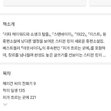
책소개
「리타 헤이워드와 쇼생크 탈출」, 「스탠바이미」, 「1922」, 「미스트」 등
중편소설에 남다른 열정을 보여온 스티븐 킹의 새로운 중편소설집.
베스트셀러 『아웃사이더』의 후속편인 「피가 흐르는 곳에」를 포함하
여, 장르를 넘나들며 완성도 높은 글쓰기를 선보이는 스티븐 킹의 중
편소설 4편 수록되어 있다. 특히 한 남자의 인생을 3막의 형식으로
담아 풀어낸 「척의 일생」은 형식과 장르에 구애받지 않는 스티븐 킹의
목차
매력을 한껏 담아낸다.
해리건 씨의 전화기 9
시신과 함께 관에 들어간 휴대폰으로부터 문자가 온다는 설정의 「해
척의 일생 135
리건 씨의 전화기」와 작가로서 성공을 꿈꾸던 한 사내가 기이한 선택
피가 흐르는 곳에 221
의 기로에 놓인다는 「쥐」는 스티븐 킹식 호러 단편의 진수를 보여준
다. 「피가 흐르는 곳에」는 책의 절반 정도를 차지한 경장편 분량으로