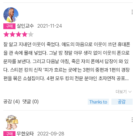
깊었고 또 멀었다. 수만은 비밀을 품고 끝없이 이어졌다. - 516 202
1. aug.
메뉴
살인교수
2021-11-24
잘 알고 지내던 이웃이 죽었다. 애도의 마음으로 이웃이 쓰던 휴대폰
을 관 속에 몰래 넣었다. 그날 밤 정말 아무 생각 없이 이웃의 폰으로
문자를 보낸다. 그리고 다음날 아침, 죽은 자의 폰에서 답장이 와 있
다. 스티븐 킹의 신작 '피가 흐르는 곳에'는 3편의 중편과 1편의 경장
편을 묶은 소설집이다. 4편 모두 킹의 전문 분야인 초자연적 공포를
인간의 심리 속에 절묘하게 담아낸다. 네 편 모두 조금씩 인상적인 면
더보기
이 있었다. 첫 수록작 '해리건 씨의 전화기'는 죽은 자에게서 걸려온
공감 (
4
)
댓글 (0)
전화라는 고전적인 공포 방식이 SNS로 대표되는 요즘 세대에 오히
려 신선한 장치로 어우러진다. 두 번째 작 '척의 일생'은 난해하지만
신비하다. 누군지도 모르는 척의 죽음에 명복을 비는 문구가 전 세계
메뉴
곳곳에 나타나는 오프닝은 어딘지 크툴루 신화적인 느낌도 난다. 세
무한오타
2022-09-28