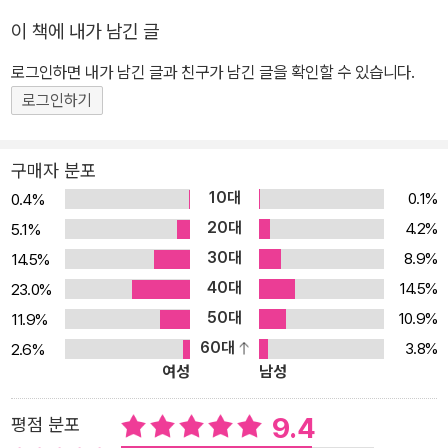
다’는 격언을 모르는 사람이 없다."-「작가의 말」 중 "그 아이디어는 상
이 책에 내가 남긴 글
상력이 지나치게 풍부했던 어린 시절의 내 머릿속에서 반향을 일으켰
로그인하면 내가 남긴 글과 친구가 남긴 글을 확인할 수 있습니다.
다. 묘지에서 전화벨이 울린다는 설정 말이다."-「작가의 말」 중
로그인하기
구매자 분포
10대
0.1%
0.4%
20대
4.2%
5.1%
30대
8.9%
14.5%
40대
14.5%
23.0%
50대
10.9%
11.9%
60대
3.8%
2.6%
여성
남성
9.4
평점 분포