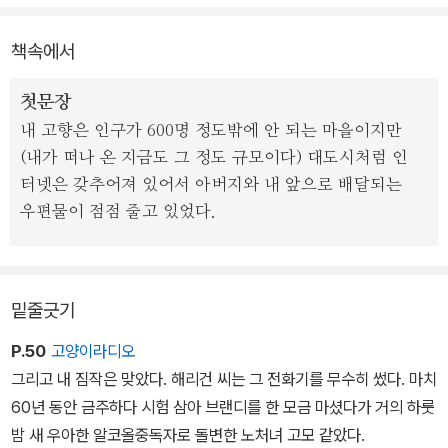
서, 『미스터 메르세데스』 이후, 스티븐 킹 작품 속 새로운 히로인으로
책속에서
등극한 홀리 기브니를 주인공으로 하고 있는 오컬트 스릴러이다.
첫문장
내 고향은 인구가 600명 정도밖에 안 되는 마을이지만
(내가 떠나 온 지금도 그 정도 규모이다) 대도시처럼 인
터넷은 갖추어져 있어서 아버지와 내 앞으로 배달되는
우편물이 점점 줄고 있었다.
밑줄긋기
P.50
고양이라디오
그리고 내 짐작은 맞았다. 해리건 씨는 그 전화기를 무수히 썼다. 마치
60년 동안 금주하다 시험 삼아 브랜디를 한 모금 마셨다가 거의 하룻
밤 새 우아한 알코올중독자로 돌변한 노처녀 고모 같았다.