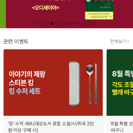
관련 이벤트
전체보기
'킹' 수저 세트(대상도서 포함 소설/시/희곡 2만
8월 특별 선
원 이상 구매 시)
바구니