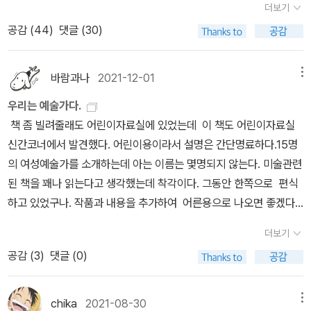
더보기
고 과자를 사줬다. 아가 조카 입힐 내복도 몇 벌 샀다. 엄마랑 나는 산
인데요. 이번 작품은 ‘홀리 기브니’를 중심으로 한 ‘아웃사이더 The
공감 (
44
)
댓글 (30)
책을 하자며 걷기를 택했고 남동생은 조카들을 데리고 먼저 짐을 들
Outsider, 2018’의 후속 중편에 해당합니다. 다르게 적으면 ‘홀리 기
고 들어갔다. 엄마와 나는 일단 제과점에 가 숫자초를 사기로 했다. 마
브니 시리즈’라고 할 수 있는데요. 왜 그런지에 대해서는 기회가 될 때
트의 제과점엔 없더라. 나는 SPC 불매를 한 지 몇 개월 된 터라 파리
따로 확인해주시기 바랍니다. 이 부분은 어떻게 적더라도 스포일러가
바람과나
2021-12-01
메뉴
바게트는 안가고 싶었는데, 그 동네에 숫자초를 살 수 있는 제과점이
되니 말이지요. 위의 간추림을 보니 작가의 다른 작품 중 ‘해리건 씨
우리는 예술가다.
거기밖에 없는거다. 하는수없지. 우리는 각자 다른 숫자로 네 개를 사
의 전화기’와 비슷한 설정의 이야기가 있었지 않냐구요? 음~ 질문하
책 좀 빌려줄래도 어린이자료실에 있었는데 이 책도 어린이자료실
야했는데, 그렇게 파리바게트에 도착해 숫자초를 사려고 보니 한 개
신 분이 그동안 어떤 작품을 만나오셨을지 모르기에 확답은 드릴 수
신간코너에서 발견했다. 어린이용이라서 설명은 간단명료하다.15명
에 800원 씩이나 하더라. 아빠 엄마의 생일파티를 할 거라 초는 반드
없습니다. 다만, 개인적으로는 소설 ‘내 영혼의 아틀란티스 Hearts i
의 여성예술가를 소개하는데 아는 이름는 몇명되지 않는다. 미술관련
시 필요했는데 800*4=3,200원.. 아무리 생각해도 800원은 너무
n Atlantis, 1999’를 연상하며 만났는데요. 몇 가지 설정만 비슷할
된 책을 꽤나 읽는다고 생각했는데 착각이다. 그동안 한쪽으로 편식
비싸. 그래도 초는 있어야 되는데... 하고 망설였는데 엄마는 '다이소
뿐 결이 다른 작품이었다고 적어봅니다. ‘쥐’를 읽어보니 어딘가 익
하고 있었구나. 작품과 내용을 추가하여 어른용으로 나오면 좋겠다.
에서는 쌀텐데' 하시는 거다. 그 말을 듣자 나는 엄마에게 일단 나가자
숙한 설정인데, 그 이유가 궁금하다구요? 음~ 아마 ‘교차로의 악
도서관 가면 어린이자료실 신간코너도 가끔 들러야겠다. 이 시대
고 했다. 우리는 초를 사지 않고 제과점 밖으로 나왔다.어디에나 다이
마’를 떠올리신 것 같은데, 혹시 다른 작품이나 설정이라면 따로 알려
더보기
이야기를 하는데 느낌은 예전 책을 재독하는 것 같다. 철학책 읽는
소는 있지. 나는 지도를 눌렀다. 있긴 했는데 거리가 멀었다. 엄마는
주셨으면 하는군요. 그러면, 또 어떤 작품의 감상문으로 이어볼지
공감 (
3
)
댓글 (0)
기분이다.
길을 안다고 하셨다. 지도 없이 갈 수 있겠네? 엄마는 그렇다고 했다.
고민의 시간을 가져보겠다는 것으로 이번 기록은 여기서 마칠까 하는
엄마, 시간은 얼마나 걸릴 것 같아? 음.. 30분? 엄마 걸음으로는 20
데요. ‘척의 일생’은 뭐랄까? ‘찰스 척 그란츠’라는 공통의 인물을 두
chika
2021-08-30
메뉴
분? 좋아, 일단 근처 천냥백화점 먼저 가보자. 거기에 갔는데 숫자초
고 펼쳐지는 시공간을 넘나드는 이야기였다고만 적어봅니다.TEXT