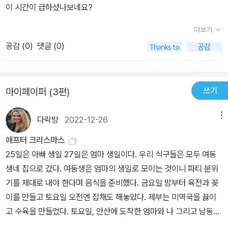
리라.
이 시간이 급하셨나보네요?
9 양성판정을 받고 자가 격리를 하게 되어, 마음 편히 소설 ‘인스티튜
트 The Institute, 2019’를 읽어보았지만, 역시나 재미를 느끼지 못
더보기
했는데요. 아마도 약을 먹고 있던 중이라 잘 받아들이지 못했나보다
공감 (
0
)
댓글 (0)
싶어, 약국에서 처방받은 약을 다 먹고 이번 책을 집어 들게 되었습니
다. 하지만 이번 책 역시 별다른 감흥이 느껴지지 않자 혼란에 빠졌는
데요. 이왕 시작했으니 마침표를 보자는 기분으로 읽으며, 조금씩 재
쓰기
마이페이퍼 (3편)
미의 감각이 돌아오자 위의 즉흥 감상을 적어볼 수 있었습니다. 그
렇다는 건 이 책은 재미있다는 거냐구요? 음~ 요즘은 주관적이어야
다락방
2022-12-26
메뉴
할 감상문도 객관적으로 쓰는 방법에 대한 교육(?)이 있는 것 같다는
애프터 크리스마스
건 잠시 옆으로 밀어두고, 이런저런 일에 치이다 보니 덕력(?)이 떨어
25일은 아빠 생일 27일은 엄마 생일이다. 우리 식구들은 모두 여동
지며 재미를 느끼는 감각이 둔해진 것이 아닐까 생각합니다. 다른 말
생네 집으로 갔다. 여동생은 엄마의 생일로 모이는 것이니 파티 분위
로 하면 콩깍지가 벗겨져 버린 것이 아닐까 하는데요. 다른 이야기라
기를 제대로 내야 한다며 음식을 준비했다. 금요일 밤부터 육전과 꽂
면 몰라도 ‘피가 흐르는 곳에’는 제법 흥미롭게 읽었습니다. 위의 간
이를 만들고 토요일 오전엔 잡채도 해놓았다. 제부는 미역국을 끓이
추림을 보니 ‘빌 호지스 3부작’과 관련되어 있는 거 같은데, 정말이냐
고 수육을 만들었다. 토요일, 안산에 도착한 엄마와 나 그리고 남동생
구요? 관련되어 있기도 하지만, 그렇지 않기도 합니다. ‘빌 호지스 3
은 조카들을 데리고 마트에 갔다. 조카들이 원하는 게임 놀이를 사주
부작’은 소설 ‘엔드 오브 왓치 End Of Watch, 2016’로 끝나기 때문