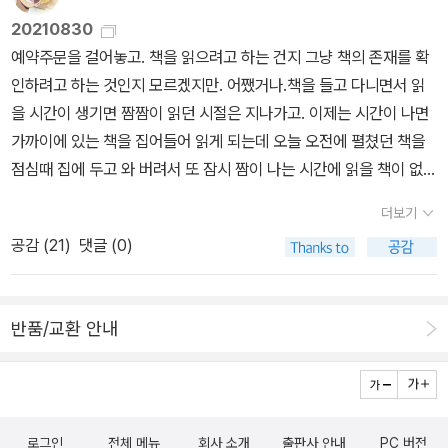
는 없다고 했다. 하는수없이 우리는 다이소에 가기로 했다. 어차피 우
No. 3621★[팬카페][트위터][페이스북]
20210830
리 공원 걷기로 했던 거니까 대신 다이소를 갔다오자, 엄마랑 나는 그
예약주문을 걸어놓고. 책을 읽으려고 하는 건지 그냥 책의 존재를 확
렇게 쇼부를 쳤다.나는 다이소를 싫어한다. 다이소의 그 너무나 환한
인하려고 하는 것인지 모르겠지만. 어쨌거나.책을 들고 다니면서 읽
분위기도 싫고 그 저렴한 물건들이 싫다. 나는 가급적 다이소 물건을
을 시간이 생기면 짬짬이 읽던 시절은 지나가고. 이제는 시간이 나면
사고 싶지 않다. 그게 뭐가 됐든 가급적 다이소가 아닌 곳에서 사고 싶
가까이에 있는 책을 집어들어 읽게 되는데 오늘 오전에 펼쳤던 책을
다. 멀티탭도, 마스크도, 포스트잇도, 과자도. 나는 다이소의 물건들을
점심때 집에 두고 와 버려서 또 잠시 짬이 나는 시간에 읽을 책이 없
사기가 싫다. 그렇지만 숫자초라면 얘기가 다르다. 일단 가기 전에 다
다. 이런 날은 빨리 집으로 가서...책을 읽어야지, 맘 먹지만 역시나 생
더보기
이소에 숫자초를 파는지 검색 먼저 해보자 싶어 했더니 팔더라. 모든
각만큼 책을 펼치게 되지는 않더라. 책 읽을 시간적 여유가 없다고 생
공감 (
21
)
댓글 (0)
숫자가 한 개씩 들어간 초셋트가 1,000원이었다. 3,200원에 살 수
각하니 가까이 있는 책을 마구 펼쳐들었지만 사실 언젠가부터 왠만하
있는 걸 1,000원에 사면서 게다가 우리가 걷고자 하는 목표까지 해낼
면 책 한 권을 읽는 중간에 다른 책을 펼쳐들지 않게 되었다. 내용이
수 있을 터였다. 엄마와 나는 걷기 시작했다. 정말 열심히 걸었다.엄마
섞이는 건 둘째치고 하나의 이야기에 몰입을 하지 않으면 아주 많은
반품/교환 안내
의 걸음은 빨라서 엄마한테 좀 천천히 걷자고 말하고 한참을 걸어 드
것들이 초기화되어버리기도 한다는 것.어제 책 한 권을 다 읽었어야
디어 다이소에 도착했다. 다이소에 사람이 너무 많았고 그 특유의 너
하는데 그러지 못해서 시간 배분에 착오가 생겼지만 오늘, 내일. 어떻
무나 하얗고 환한 분위기가 사람을 질리게 만들었고, 숫자초를 찾는
게 되겠지. 이미 반정도씩 읽은 분량을 합하면 책 한 권이 되는거니까
데 보이질 않아 직원에게 물어보니 파티 코너로 나를 안내했다. 다행
뭐. 똑같다고 생각을....그런데 지금 읽고 있는 책들이 다 내용은 각각
히 천원에 숫자초를 사가지고 나올 수 있었다. 그런데, 초를 사오고나
로그인
전체 메뉴
회사 소개
출판사 안내
PC 버전