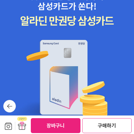
집에 도착하니 내 양 볼이 빨개져 있었다. 식구들 모두 내 볼을 보고
웃었다. 그리고 우리는 아빠께 영상통화를 했다. 아빠의 생일을 축하
하기 위해서였다.병원에 계신 아빠는 당신 생일 전에 퇴원해 함께 파
티하는 걸 바라셨는데, 아빠의 퇴원은 이루어지지 않았다. 지난 주엔
연속 이틀간 수혈도 받으셔야 했다. 수혈에 우리 가족이 얼마나 놀랐
는지! 아빠가 낫고 있긴 한건지 초조하고 걱정되는 마음에 의료진과
통화를 해보면 신체적인 상태는 나아지고 있노라 했다. 그런데 아빠
는 여전히 고통을 호소하시고 무엇보다 자꾸 나쁜 생각을 하시는 것
같았다. 정신적으로 무너지지 않게 해드리는 것 밖에는 방법이 없는
것 같았다. 케익에 초를 꽂아놓고 모든 식구들이 생일 축하 노래를 불
렀다. 노래를 마치자 아빠가 우셨다. 아빠가 우는 걸 보니까 아빠 왜울
어, 하면서 나도 눈물이 났고, 여동생도 울먹였고, 엄마도 울먹였고,
뒤로가
제부도 '어휴 나는 왜 눈물이 나' 하면서 눈물을 닦았다. 지금은 이렇
기
게 화면으로 축하하지만 낫고 오면 제대로 다시 파티를 하자고 우리
보관함담기
선물하기
는 그렇게 대화를 했다. 통화가 더 길어지면 모두 눈물바다가 될 것 같
장바구니
구매하기
선물하기
아 그쯤에서 통화를 마쳤다.그리고 새로운 케익을 또 꺼내어 거기엔