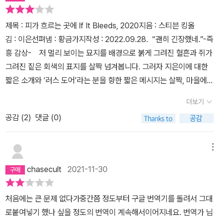
번째 수록작 '피가 흐르는 곳에'는 '미스터 메르세데스' 시리즈의 외전
으로 홀리 기브니의 이야기를 다루고 있다. '미스터 메르세데스'를 재
제목 : 피가 흐르는 곳에 If It Bleeds, 2020지음 : 스티븐 킹옮
미없게 봤던 기억이 나는데, 의외로 이 외전은 꽤 흥미진진했다. 경장
김 : 이은선펴냄 : 황금가지작성 : 2022.09.28. “괜히 긴장했네.”-즉
편에 가까운 분량에 기승전결의 구도가 뚜렷하고, 가장 안정적인 플
흥 감상- 저 멀리 보이는 묘지를 배경으로 붉게 그려진 혈흔과 쥐가
롯을 선보인다. 마지막 작품 '쥐'는 일종의 메타 픽션이다. 잊을 만하
그려진 짙은 회색의 표지를 살짝 넘겨봅니다. 그러자 지은이에 대한
면 스티븐 킹이 즐겨 써먹는 '작가가 얼마나 힘든 일'인지를 되씹는 작
짧은 소개와 ‘러스 도어’라는 분을 향한 짧은 메시지는 살짝, 마을에서
품이다. 창작가들에겐 공통적인 두려움이 있다. 머릿속에만 꽉 차 있
혼자 살고 있는 노인과의 기묘한 추억을 담은 [해리건 씨의 전화
는 이야기를 단 한 줄도 써내지 못하면 어떡하나 하는 공포! 그럴 때면
더보기
기], 세상의 멸망을 앞두고 많은 이들 앞에 나타나기 시작한 ‘찰스 척
쥐든 귀신이든 나타나서 이야기를 술술 끄집어 내주기를 바란다. 나
공감 (
2
)
댓글 (0)
그란츠’라는 사람에 대한 광고판 [척의 일생], 학교에서 발생한 폭탄
중에야 어떻게 되든.읽으면서 킹은 장편보다 단편에 강한 작가라는
테러 소식에 어떤 이상함을 감지한 ‘파인더스 키퍼스’ 탐정사무소
것을 다시 한번 실감했다. 킹의 후기 장편에 워낙 실망을 많이 했는데,
의 ‘홀리 기브니’의 피 말리는 추적 [피가 흐르는 곳에], 단편만 몇 편
메뉴
역시 중, 단편 실력은 여전히 빼어났다. 물론 초기 중, 단편들에서 보
써왔던 교사이자 작가가 어느 날 장편 소설에 대한 강렬한 영감을 받
인 심장을 찌르는 듯한 섬뜩한 공포와 날카로운 필력에는 모자란다.
chasecult
2021-11-30
으며 벌어지는 사건 [쥐]와 같은 이야기가 펼쳐지고 있었는데…….
특히 수록작 대부분이 라스트에 특별한 반전없이, 장르 소설의 공식
다른 건 일단 그렇다 치고 즉흥 감상의 의미가 궁금하다구요? 음~ 국
대로 끝맺는 게 조금 아쉬웠다. 물론 작은 아쉬움이다. 킹을 처음 접하
처음에는 큰 문제 없다가중간쯤 정도부터 구글 번역기를 돌려서 그대
내에 소개되기만 하면 빼먹지 않고 챙겨 읽고 있던 스티븐 킹님의 작
는 독자라면 각기 다른 네 가지 색 공포의 향연을 충분히 즐길 수 있으
로붙여넣기 했나 싶을 정도의 번역이 계속해서이어지네요. 번역가 님
품이 언젠가부터 재미가 덜해지기 시작했습니다. 그래도 코로나 1