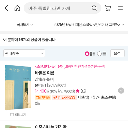
국내도서
2025년 6월 김애란 소설집 <안녕이라 그랬어>
이 분야에
16
개의 상품이 있습니다.
옵션
<소설 보다> 유리 문진 , 보름에 한 번 계절 특선 한국문학
바깥은 여름
김애란
(지은이)
문학동네
|
2017년 06월
14,400
8.9
원 (10% 할인 / 800원)
내일 (월) 아침 7시
출근전 배송
양탄자배송
썬데이 EXPRESS
변경
미리보기
이중 하나는 거짓말