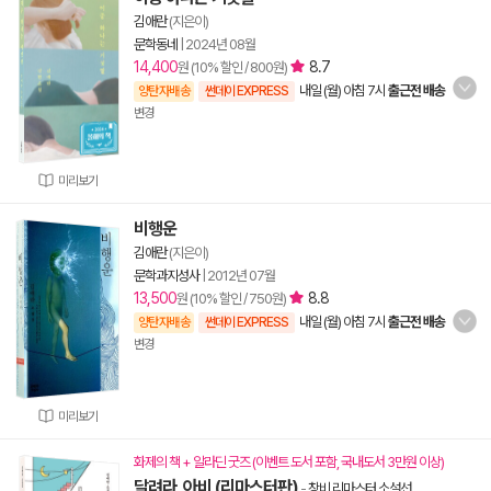
김애란
(지은이)
문학동네
|
2024년 08월
14,400
8.7
원 (10% 할인 / 800원)
내일 (월) 아침 7시
출근전 배송
양탄자배송
썬데이 EXPRESS
변경
미리보기
비행운
김애란
(지은이)
문학과지성사
|
2012년 07월
13,500
8.8
원 (10% 할인 / 750원)
내일 (월) 아침 7시
출근전 배송
양탄자배송
썬데이 EXPRESS
변경
미리보기
화제의 책 + 알라딘 굿즈 (이벤트 도서 포함, 국내도서 3만원 이상)
달려라, 아비 (리마스터판)
-
창비 리마스터 소설선