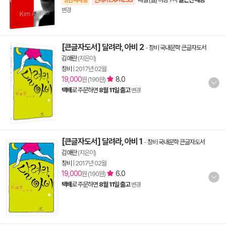
양탄자배송
썬데이 EXPRESS
변경
[큰글자도서] 달려라, 아비 2
-
창비 국내문학 큰글자도서
김애란
(지은이)
창비
|
2017년 02월
19,000
8.0
원 (190원)
택배
로 주문하면
8월 11일 출고
변경
[큰글자도서] 달려라, 아비 1
-
창비 국내문학 큰글자도서
김애란
(지은이)
창비
|
2017년 02월
19,000
6.0
원 (190원)
택배
로 주문하면
8월 11일 출고
변경