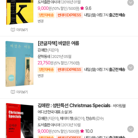
도서출판 아시아
|
2016년 01월
9,000
9.6
원 (10% 할인 / 500원)
내일 (월) 아침 7시
출근전 배송
양탄자배송
썬데이 EXPRESS
변경
미리보기
[큰글자책] 바깥은 여름
김애란
(지은이)
문학동네
|
2021년 05월
23,750
원 (5% 할인 / 750원)
내일 (월) 아침 7시
출근전 배송
양탄자배송
썬데이 EXPRESS
변경
미리보기
김애란 : 성탄특선 Christmas Specials
-
바이링궐
에디션 한국 대표 소설 35
김애란
(지은이),
제이미 챙
(옮긴이),
전승희
(감수)
도서출판 아시아
|
2013년 10월
9,000
10.0
원 (10% 할인 / 500원)
내일 (월) 아침 7시
출근전 배송