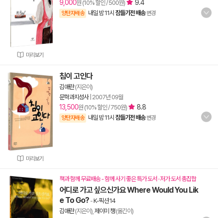
9,000
9.4
원 (10% 할인 / 500원)
내일 밤 11시
잠들기전 배송
양탄자배송
변경
미리보기
침이 고인다
김애란
(지은이)
문학과지성사
|
2007년 09월
13,500
8.8
원 (10% 할인 / 750원)
내일 밤 11시
잠들기전 배송
양탄자배송
변경
미리보기
책과 함께 무료배송 - 함께 사기 좋은 특가 도서 · 저가 도서 총집합
어디로 가고 싶으신가요 Where Would You Lik
e To Go?
-
K-픽션 14
김애란
(지은이),
제이미 챙
(옮긴이)