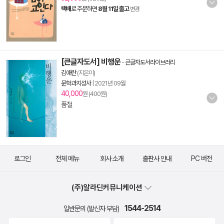
택배
로 주문하면
8월 11일 출고
변경
[큰글자도서] 비행운
-
큰글자도서라이브러리
김애란
(지은이)
문학과지성사
|
2021년 09월
40,000
원 (400원)
품절
로그인
전체 메뉴
회사 소개
출판사 안내
PC 버전
(주)알라딘커뮤니케이션
1544-2514
일반문의 (발신자 부담)