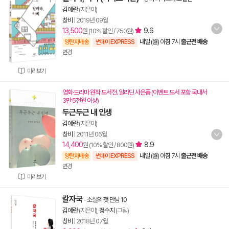
김애란
(지은이)
창비
|
2019년 09월
13,500
9.6
원 (10% 할인 / 750원)
내일 (월) 아침 7시
출근전 배송
양탄자배송
썬데이 EXPRESS
변경
미리보기
영화·드라마 원작 도서전. 알라딘 사은품 (이벤트 도서 포함 국내서
3만 5천원 이상)
두근두근 내 인생
김애란
(지은이)
창비
|
2011년 06월
14,400
8.9
원 (10% 할인 / 800원)
내일 (월) 아침 7시
출근전 배송
양탄자배송
썬데이 EXPRESS
변경
미리보기
칼자국
-
소설의 첫 만남 10
김애란
(지은이),
정수지
(그림)
창비
|
2018년 07월