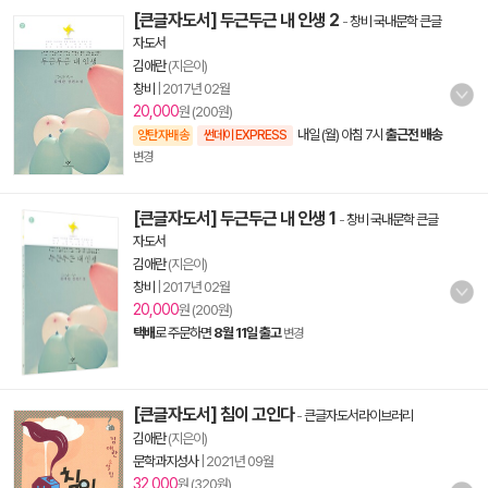
[큰글자도서] 두근두근 내 인생 2
-
창비 국내문학 큰글
자도서
김애란
(지은이)
창비
|
2017년 02월
20,000
원 (200원)
내일 (월) 아침 7시
출근전 배송
양탄자배송
썬데이 EXPRESS
변경
[큰글자도서] 두근두근 내 인생 1
-
창비 국내문학 큰글
자도서
김애란
(지은이)
창비
|
2017년 02월
20,000
원 (200원)
택배
로 주문하면
8월 11일 출고
변경
[큰글자도서] 침이 고인다
-
큰글자도서라이브러리
김애란
(지은이)
문학과지성사
|
2021년 09월
32,000
원 (320원)